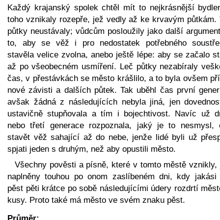
Každý krajanský spolek chtěl mít to nejkrásnější bydlen
toho vznikaly rozepře, jež vedly až ke krvavým půtkám. 
půtky neustávaly; vůdcům posloužily jako další argument
to, aby se věž i pro nedostatek potřebného soustře
stavěla velice zvolna, anebo ještě lépe: aby se začalo s
až po všeobecném usmíření. Leč půtky nezabíraly vešk
čas, v přestávkách se město krášlilo, a to byla ovšem př
nové závisti a dalších půtek. Tak uběhl čas první gener
avšak žádná z následujících nebyla jiná, jen dovednos
ustavičně stupňovala a tím i bojechtivost. Navíc už d
nebo třetí generace rozpoznala, jaký je to nesmysl, c
stavět věž sahající až do nebe, jenže lidé byli už přesp
spjati jeden s druhým, než aby opustili město.
Všechny pověsti a písně, které v tomto městě vznikly,
naplněny touhou po onom zaslíbeném dni, kdy jakási 
pěst pěti krátce po sobě následujícími údery rozdrtí měs
kusy. Proto také má město ve svém znaku pěst.
Průměr: