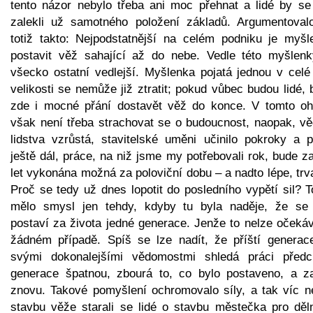
tento názor nebylo třeba ani moc přehnat a lidé by se 
zalekli už samotného položení základů. Argumentoval
totiž takto: Nejpodstatnější na celém podniku je myšl
postavit věž sahající až do nebe. Vedle této myšlenk
všecko ostatní vedlejší. Myšlenka pojatá jednou v celé
velikosti se nemůže již ztratit; pokud vůbec budou lidé,
zde i mocné přání dostavět věž do konce. V tomto oh
však není třeba strachovat se o budoucnost, naopak, vě
lidstva vzrůstá, stavitelské uměni učinilo pokroky a p
ještě dál, práce, na niž jsme my potřebovali rok, bude z
let vykonána možná za poloviční dobu – a nadto lépe, trva
Proč se tedy už dnes lopotit do posledního vypětí sil? 
mělo smysl jen tehdy, kdyby tu byla naděje, že se
postaví za života jedné generace. Jenže to nelze očekáv
žádném případě. Spíš se lze nadít, že příští generac
svými dokonalejšími vědomostmi shledá práci předc
generace špatnou, zbourá to, co bylo postaveno, a z
znovu. Takové pomyšlení ochromovalo síly, a tak víc n
stavbu věže starali se lidé o stavbu městečka pro děln