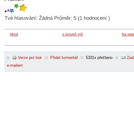
Tvé hlasování:
Žádná
Průměr:
5
(
1
hodnocení )
Most
o úroveň výš
Na gale
Verze pro tisk
Přidat komentář
5331x přečteno
Zasl
e-mailem