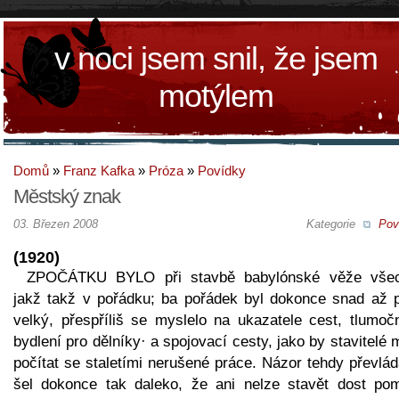
v noci jsem snil, že jsem
motýlem
Domů
»
Franz Kafka
»
Próza
»
Povídky
Městský znak
03. Březen 2008
Kategorie
Pov
(1920)
ZPOČÁTKU BYLO při stavbě babylónské věže vše
jakž takž v pořádku; ba pořádek byl dokonce snad až př
velký, přespříliš se myslelo na ukazatele cest, tlumočn
bydlení pro dělníky· a spojovací cesty, jako by stavitelé 
počítat se staletími nerušené práce. Názor tehdy převlád
šel dokonce tak daleko, že ani nelze stavět dost pom