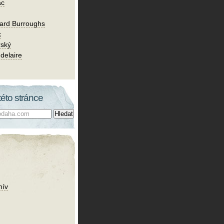
ac
ard Burroughs
k
rský
delaire
této stránce
hív