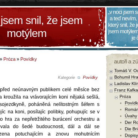
„v noci jsem s
 jsem snil, že jsem
a teď nevím,
který snil, že
motýlem
jsem motýlem
je
»
Próza
»
Povídky
autoři a z
Tomáš V. O
Bohumil Hra
Kategorie
Povídky
Ladislav Kl
před neúnavným publikem celé měsíce bez
Franz Kafka
Próza
 kroužila na vrávorajícím koni nějaká sešlá,
Povídk
asojezdkyně, poháněná nelítostným šéfem s
Romá
jíc na koni, posílajíc polibky, pohupujíc se v
Úvahy
to hra za nepřetržitého burácení orchestru a
Der R
čovala do šedé budoucnosti, dál a dál se
Die Br
ovázena potuchajícím a znovu mohutnícím
Dopisy