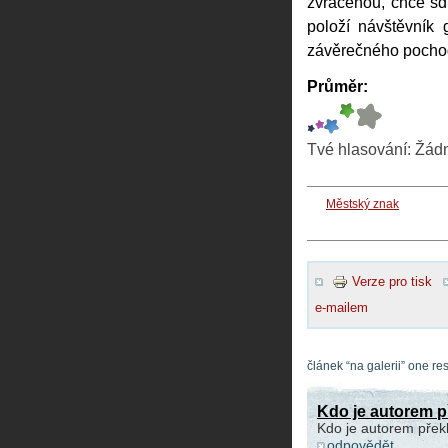
zvrácenou, chce sdíl
položí návštěvník 
závěrečného pochodu
Průměr:
Tvé hlasování:
Žád
Městský znak
Verze pro tisk
e-mailem
článek “na galerii” one r
Kdo je autorem 
Kdo je autorem přek
odpovědět