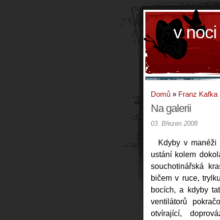
v noci
Domů
»
Franz Kafka
Na galerii
03. Březen 2008
Kdyby v manéži 
ustání kolem dokola
souchotinářská kr
bičem v ruce, trylku
bocích, a kdyby ta
ventilátorů pokra
otvírající, dopr