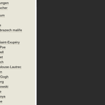
lungen
ucher
ium
e
obrazech malíře
Saint-Exupéry
 Poe
ell
et
ch
ulouse-Lautrec
in
n Gogh
erg
owski
e
Goya
se