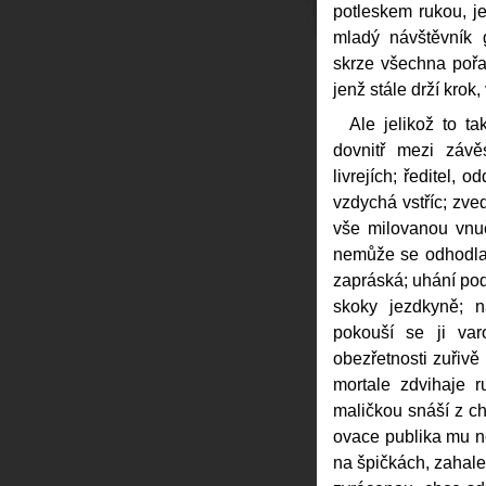
potleskem rukou, je
mladý návštěvník 
skrze všechna pořad
jenž stále drží krok, 
Ale jelikož to t
dovnitř mezi závě
livrejích; ředitel, 
vzdychá vstříc; zve
vše milovanou vnu
nemůže se odhodla
zapráská; uhání po
skoky jezdkyně; n
pokouší se ji var
obezřetnosti zuřivě
mortale zdvihaje r
maličkou snáší z ch
ovace publika mu ne
na špičkách, zahale