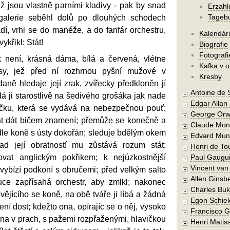
ž jsou vlastně parními kladivy - pak by snad
Erzah
Tageb
galerie seběhl dolů po dlouhých schodech
í, vrhl se do manéže, a do fanfár orchestru,
Kalendár
vykřikl: Stát!
Biografie
Fotografi
ak není, krásná dáma, bílá a červená, vlétne
Kafka v 
sy, jež před ní rozhrnou pyšní mužové v
Kresby
oddaně hledaje její zrak, zvířecky předkloněn jí
Antoine de 
dá ji starostlivě na šedivého grošáka jak nade
Edgar Allan
čku, která se vydává na nebezpečnou pouť;
George Orw
t dát bičem znamení; přemůže se konečně a
Claude Mon
dle koně s ústy dokořán; sleduje bdělým okem
Edvard Mun
ad její obratností mu zůstává rozum stát;
Henri de To
ovat anglickým pokřikem; k nejúzkostnější
Paul Gaugu
Vincent va
 vybízí podkoní s obručemi; před velkým salto
Allen Ginsb
uce zapřísahá orchestr, aby zmlkl; nakonec
Charles Buk
vějícího se koně, na obě tváře ji líbá a žádná
Egon Schiel
ní dost; kdežto ona, opírajíc se o něj, vysoko
Francisco 
na v prach, s pažemi rozpřaženými, hlavičkou
Henri Matis