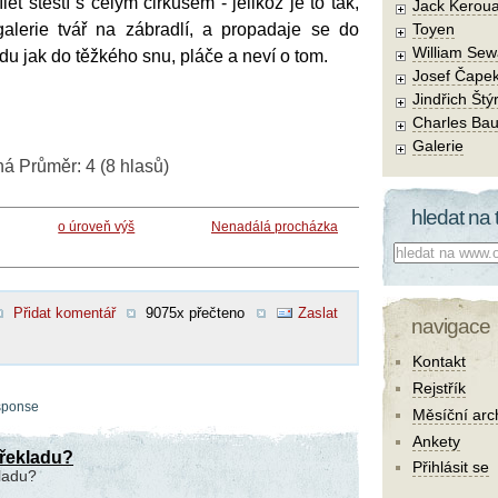
et štěstí s celým cirkusem - jelikož je to tak,
Jack Kerou
galerie tvář na zábradlí, a propadaje se do
Toyen
William Sew
 jak do těžkého snu, pláče a neví o tom.
Josef Čape
Jindřich Štý
Charles Bau
Galerie
ná
Průměr:
4
(
8
hlasů)
hledat na 
o úroveň výš
Nenadálá procházka
Co hledat:
Přidat komentář
9075x přečteno
Zaslat
navigace
Kontakt
Rejstřík
esponse
Měsíční arc
Ankety
překladu?
Přihlásit se
ladu?