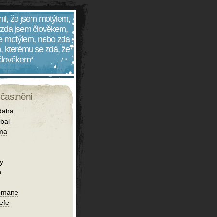
nil, že jsem motýlem,
 zda jsem člověkem,
 je motýlem, nebo zda
, kterému se zdá, že
 člověkem“
účastnění
daha
bal
íma
y
n
omane
iefe