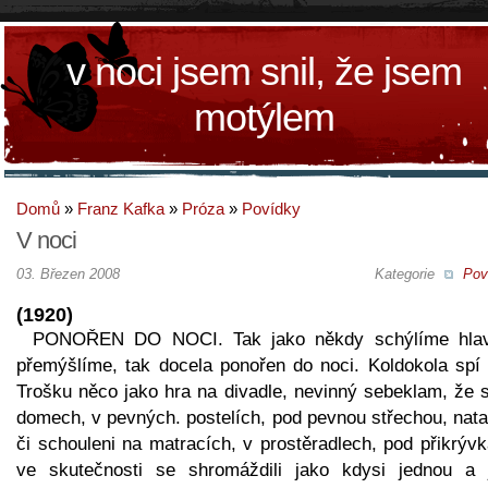
v noci jsem snil, že jsem
motýlem
Domů
»
Franz Kafka
»
Próza
»
Povídky
V noci
03. Březen 2008
Kategorie
Pov
(1920)
PONOŘEN DO NOCI. Tak jako někdy schýlíme hla
přemýšlíme, tak docela ponořen do noci. Koldokola spí l
Trošku něco jako hra na divadle, nevinný sebeklam, že s
domech, v pevných. postelích, pod pevnou střechou, nata
či schouleni na matracích, v prostěradlech, pod přikrýv
ve skutečnosti se shromáždili jako kdysi jednou a 