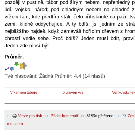
později v pustině, tábor pod širým nebem, nepřehledný p
lidí, vojsko, národ; pod chladným nebem na chladné z
vrženi tam, kde předtím stáli, čelo přitisknuté na paži, tv
zemi, klidně oddychujíce. A ty bdíš, jsi jedním ze strá
nejbližšího najdeš, když zamáváš hořícím dřevem z hro
chrastí vedle sebe. Proč bdíš? Jeden musí bdít, praví
Jeden zde musí být.
Průměr:
Tvé hlasování:
Žádná
Průměr:
4.4
(
14
hlasů)
V kárném táboře
o úroveň výš
Venkovský lé
Verze pro tisk
Přidat komentář
8183x přečteno
Zasl
e-mailem