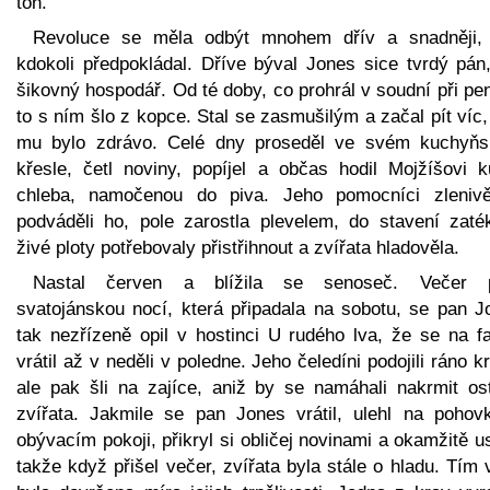
tón.
Revoluce se měla odbýt mnohem dřív a snadněji,
kdokoli předpokládal. Dříve býval Jones sice tvrdý pán,
šikovný hospodář. Od té doby, co prohrál v soudní při pe
to s ním šlo z kopce. Stal se zasmušilým a začal pít víc
mu bylo zdrávo. Celé dny proseděl ve svém kuchyň
křesle, četl noviny, popíjel a občas hodil Mojžíšovi k
chleba, namočenou do piva. Jeho pomocníci zlenivě
podváděli ho, pole zarostla plevelem, do stavení zaték
živé ploty potřebovaly přistřihnout a zvířata hladověla.
Nastal červen a blížila se senoseč. Večer 
svatojánskou nocí, která připadala na sobotu, se pan J
tak nezřízeně opil v hostinci U rudého lva, že se na f
vrátil až v neděli v poledne. Jeho čeledíni podojili ráno k
ale pak šli na zajíce, aniž by se namáhali nakrmit ost
zvířata. Jakmile se pan Jones vrátil, ulehl na pohov
obývacím pokoji, přikryl si obličej novinami a okamžitě u
takže když přišel večer, zvířata byla stále o hladu. Tím