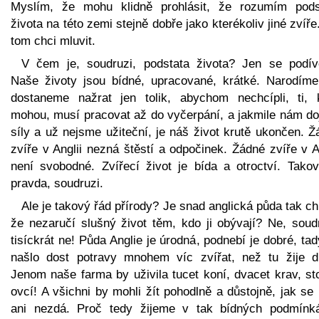
Myslím, že mohu klidně prohlásit, že rozumím pods
života na této zemi stejně dobře jako kterékoliv jiné zvíře
tom chci mluvit.
V čem je, soudruzi, podstata života? Jen se podíve
Naše životy jsou bídné, upracované, krátké. Narodíme
dostaneme nažrat jen tolik, abychom nechcípli, ti, k
mohou, musí pracovat až do vyčerpání, a jakmile nám do
síly a už nejsme užiteční, je náš život krutě ukončen. 
zvíře v Anglii nezná štěstí a odpočinek. Žádné zvíře v A
není svobodné. Zvířecí život je bída a otroctví. Takov
pravda, soudruzi.
Ale je takový řád přírody? Je snad anglická půda tak c
že nezaručí slušný život těm, kdo ji obývají? Ne, soudr
tisíckrát ne! Půda Anglie je úrodná, podnebí je dobré, ta
našlo dost potravy mnohem víc zvířat, než tu žije d
Jenom naše farma by uživila tucet koní, dvacet krav, st
ovcí! A všichni by mohli žít pohodlně a důstojně, jak s
ani nezdá. Proč tedy žijeme v tak bídných podmínk