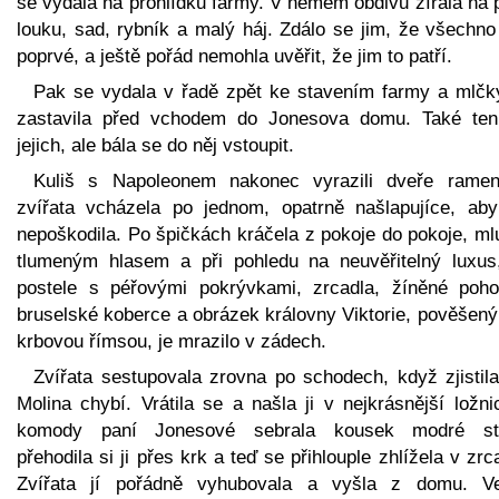
se vydala na prohlídku farmy. V němém obdivu zírala na 
louku, sad, rybník a malý háj. Zdálo se jim, že všechno
poprvé, a ještě pořád nemohla uvěřit, že jim to patří.
Pak se vydala v řadě zpět ke stavením farmy a mlčk
zastavila před vchodem do Jonesova domu. Také ten
jejich, ale bála se do něj vstoupit.
Kuliš s Napoleonem nakonec vyrazili dveře rame
zvířata vcházela po jednom, opatrně našlapujíce, aby
nepoškodila. Po špičkách kráčela z pokoje do pokoje, ml
tlumeným hlasem a při pohledu na neuvěřitelný luxus
postele s péřovými pokrývkami, zrcadla, žíněné poho
bruselské koberce a obrázek královny Viktorie, pověšený
krbovou římsou, je mrazilo v zádech.
Zvířata sestupovala zrovna po schodech, když zjistila
Molina chybí. Vrátila se a našla ji v nejkrásnější ložni
komody paní Jonesové sebrala kousek modré st
přehodila si ji přes krk a teď se přihlouple zhlížela v zrc
Zvířata jí pořádně vyhubovala a vyšla z domu. V