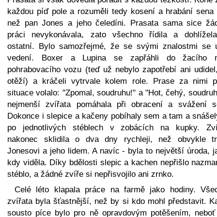
každou píď pole a rozuměli tedy kosení a hrabání sena 
než pan Jones a jeho čeledíni. Prasata sama sice žá
práci nevykonávala, zato všechno řídila a dohlížel
ostatní. Bylo samozřejmé, že se svými znalostmi se u
vedení. Boxer a Lupina se zapřáhli do žacího 
pohrabovacího vozu (teď už nebylo zapotřebí ani udidel,
otěží) a kráčeli vytrvale kolem role. Prase za nimi p
situace volalo: "Zpomal, soudruhu!" a "Hot, čehý, soudruh
nejmenší zvířata pomáhala při obracení a svážení s
Dokonce i slepice a kačeny pobíhaly sem a tam a snášel
po jednotlivých stéblech v zobácích na kupky. Zví
nakonec sklidila o dva dny rychleji, než obvykle tr
Jonesovi a jeho lidem. A navíc - byla to největší úroda, 
kdy viděla. Díky bdělosti slepic a kachen nepřišlo nazma
stéblo, a žádné zvíře si nepřisvojilo ani zrnko.
Celé léto klapala práce na farmě jako hodiny. Vše
zvířata byla šťastnější, než by si kdo mohl představit. 
sousto píce bylo pro ně opravdovým potěšením, neboť