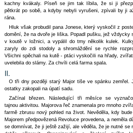
kachny kvákaly. Píseň se jim tak líbila, že si ji přezp
pětkrát po sobě, a kdyby nebyli vyrušeni, zpívali by ji 
rána.
Hluk však probudil pana Jonese, který vyskočil z post
domění, že na dvoře je liška. Popadl pušku, jež vždycky 
v koutě v ložnici, a vypálil do tmy několik kulek. Kulk
zaryly do zdi stodoly a shromáždění se rychle rozprc
Všichni spěchali na kutě - ptáci vyskočili na hřady, zvířa
uvelebila do slámy. Za chvíli celá farma spala.
II.
O tři dny později starý Major tiše ve spánku zemřel. 
ostatky zakopali na úpatí sadu.
Začínal březen. Následující tři měsíce se vyznačo
tajnou aktivitou. Majorova řeč znamenala pro mnoho zvíř
farmě zbrusu nový pohled na život. Nevěděla, kdy bude
Majorem předpovězená Revoluce provedena, a neměla d
se domnívat, že ji ještě zažijí, ale věděla, že je nutné se 