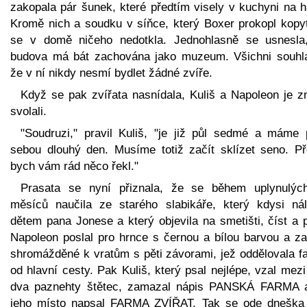
zakopala pár šunek, které předtím visely v kuchyni na h
Kromě nich a soudku v síňce, který Boxer prokopl kopy
se v domě ničeho nedotkla. Jednohlasně se usnesla
budova má bát zachována jako muzeum. Všichni souhlas
že v ní nikdy nesmí bydlet žádné zvíře.
Když se pak zvířata nasnídala, Kuliš a Napoleon je z
svolali.
"Soudruzi," pravil Kuliš, "je již půl sedmé a máme 
sebou dlouhý den. Musíme totiž začít sklízet seno. Př
bych vám rád něco řekl."
Prasata se nyní přiznala, že se během uplynulých
měsíců naučila ze starého slabikáře, který kdysi nál
dětem pana Jonese a který objevila na smetišti, číst a 
Napoleon poslal pro hrnce s černou a bílou barvou a za
shromážděné k vratům s pěti závorami, jež oddělovala f
od hlavní cesty. Pak Kuliš, který psal nejlépe, vzal mez
dva paznehty štětec, zamazal nápis PANSKÁ FARMA 
jeho místo napsal FARMA ZVÍŘAT. Tak se ode dneška