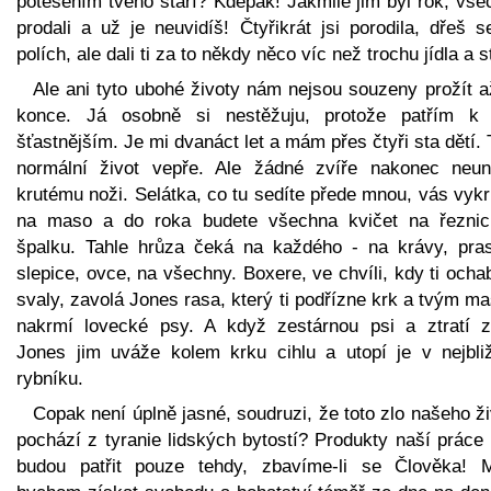
potěšením tvého stáří? Kdepak! Jakmile jim byl rok, vše
prodali a už je neuvidíš! Čtyřikrát jsi porodila, dřeš 
polích, ale dali ti za to někdy něco víc než trochu jídla a s
Ale ani tyto ubohé životy nám nejsou souzeny prožít a
konce. Já osobně si nestěžuju, protože patřím k
šťastnějším. Je mi dvanáct let a mám přes čtyři sta dětí. 
normální život vepře. Ale žádné zvíře nakonec neun
krutému noži. Selátka, co tu sedíte přede mnou, vás vyk
na maso a do roka budete všechna kvičet na řezni
špalku. Tahle hrůza čeká na každého - na krávy, pras
slepice, ovce, na všechny. Boxere, ve chvíli, kdy ti och
svaly, zavolá Jones rasa, který ti podřízne krk a tvým 
nakrmí lovecké psy. A když zestárnou psi a ztratí z
Jones jim uváže kolem krku cihlu a utopí je v nejbli
rybníku.
Copak není úplně jasné, soudruzi, že toto zlo našeho ž
pochází z tyranie lidských bytostí? Produkty naší práce
budou patřit pouze tehdy, zbavíme-li se Člověka! M