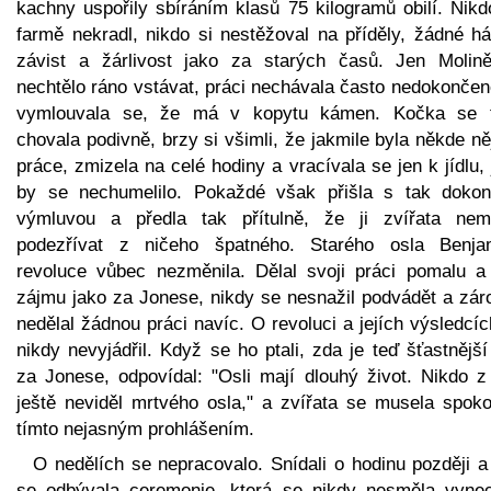
kachny uspořily sbíráním klasů 75 kilogramů obilí. Nikd
farmě nekradl, nikdo si nestěžoval na příděly, žádné há
závist a žárlivost jako za starých časů. Jen Molin
nechtělo ráno vstávat, práci nechávala často nedokončen
vymlouvala se, že má v kopytu kámen. Kočka se 
chovala podivně, brzy si všimli, že jakmile byla někde n
práce, zmizela na celé hodiny a vracívala se jen k jídlu,
by se nechumelilo. Pokaždé však přišla s tak dokon
výmluvou a předla tak přítulně, že ji zvířata nem
podezřívat z ničeho špatného. Starého osla Benja
revoluce vůbec nezměnila. Dělal svoji práci pomalu a
zájmu jako za Jonese, nikdy se nesnažil podvádět a zár
nedělal žádnou práci navíc. O revoluci a jejích výsledcí
nikdy nevyjádřil. Když se ho ptali, zda je teď šťastnějš
za Jonese, odpovídal: "Osli mají dlouhý život. Nikdo z
ještě neviděl mrtvého osla," a zvířata se musela spokoj
tímto nejasným prohlášením.
O nedělích se nepracovalo. Snídali o hodinu později a
se odbývala ceremonie, která se nikdy nesměla vynec