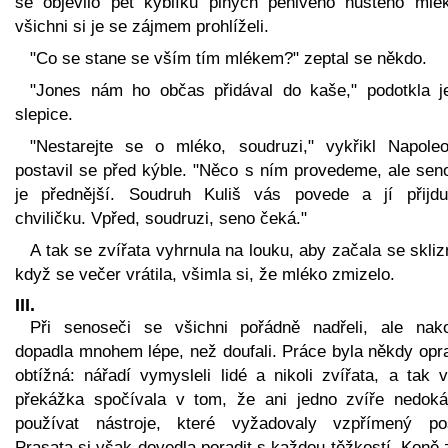
se objevilo pět kyblíků plných pěnivého hustého mlé
všichni si je se zájmem prohlíželi.
"Co se stane se vším tím mlékem?" zeptal se někdo.
"Jones nám ho občas přidával do kaše," podotkla j
slepice.
"Nestarejte se o mléko, soudruzi," vykřikl Napole
postavil se před kýble. "Něco s ním provedeme, ale sen
je přednější. Soudruh Kuliš vás povede a jí přijd
chviličku. Vpřed, soudruzi, seno čeká."
A tak se zvířata vyhrnula na louku, aby začala se skliz
když se večer vrátila, všimla si, že mléko zmizelo.
III.
Při senoseči se všichni pořádně nadřeli, ale nak
dopadla mnohem lépe, než doufali. Práce byla někdy opr
obtížná: nářadí vymysleli lidé a nikoli zvířata, a tak 
překážka spočívala v tom, že ani jedno zvíře nedoká
používat nástroje, které vyžadovaly vzpřímený pos
Prasata si však dovedla poradit s každou těžkostí. Koně 