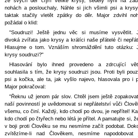
ze svých děr čtyři veliké krysy, seděly nyní na zad
nohách a poslouchaly, Náhle si jich všimli psi a krysy
taktak stačily vletět zpátky do děr. Major zdvihl no
požádal o klid:
"Soudruzi! Ještě jednu věc si musíme vysvětlit. 
divoká zvířata jako krysy a králíci naše přátelé či nepřá
Hlasujme o tom. Vznáším shromáždění tuto otázku: 
krysy soudruzi?"
Hlasování bylo ihned provedeno a zdrcující vět
souhlasila s tím, že krysy soudruzi jsou. Proti byli pouz
psi a kočka, ale ta, jak vyšlo najevo, hlasovala pro i p
Major pokračoval:
"Řeknu už jenom pár slov. Chtěl jsem ještě zopakovat
naší povinností je uvědomovat si nepřátelství vůči Člov
všemu, co činí. Každý, kdo chodí po dvou, je nepřítel! K
kdo chodí po čtyřech nebo létá je přítel. A pamatujte si, ž
v boji proti Člověku se mu nesmíme začít podobat. Dok
zvítězíme-li nad Člověkem, nesmíme napodobovat 