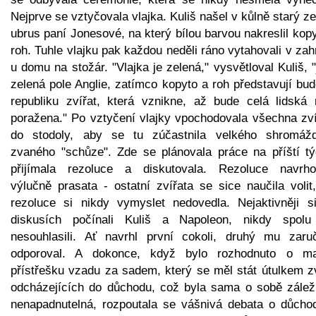
Nejprve se vztyčovala vlajka. Kuliš našel v kůlně starý z
ubrus paní Jonesové, na který bílou barvou nakreslil kop
roh. Tuhle vlajku pak každou neděli ráno vytahovali v za
u domu na stožár. "Vlajka je zelená," vysvětloval Kuliš, 
zelená pole Anglie, zatímco kopyto a roh představují bu
republiku zvířat, která vznikne, až bude celá lidská 
poražena." Po vztyčení vlajky vpochodovala všechna zví
do stodoly, aby se tu zúčastnila velkého shromážd
zvaného "schůze". Zde se plánovala práce na příští tý
přijímala rezoluce a diskutovala. Rezoluce navrho
výlučně prasata - ostatní zvířata se sice naučila volit
rezoluce si nikdy vymyslet nedovedla. Nejaktivněji si
diskusích počínali Kuliš a Napoleon, nikdy spolu
nesouhlasili. Ať navrhl první cokoli, druhý mu zaru
odporoval. A dokonce, když bylo rozhodnuto o m
přístřešku vzadu za sadem, který se měl stát útulkem zv
odcházejících do důchodu, což byla sama o sobě záleži
nenapadnutelná, rozpoutala se vášnivá debata o důcho