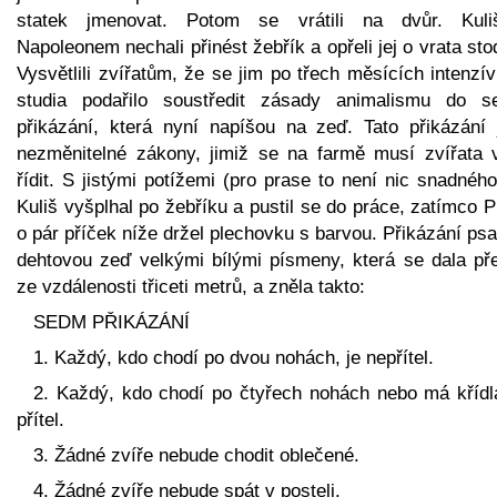
statek jmenovat. Potom se vrátili na dvůr. Kul
Napoleonem nechali přinést žebřík a opřeli jej o vrata sto
Vysvětlili zvířatům, že se jim po třech měsících intenzí
studia podařilo soustředit zásady animalismu do s
přikázání, která nyní napíšou na zeď. Tato přikázání 
nezměnitelné zákony, jimiž se na farmě musí zvířata 
řídit. S jistými potížemi (pro prase to není nic snadnéh
Kuliš vyšplhal po žebříku a pustil se do práce, zatímco P
o pár příček níže držel plechovku s barvou. Přikázání psa
dehtovou zeď velkými bílými písmeny, která se dala pře
ze vzdálenosti třiceti metrů, a zněla takto:
SEDM PŘIKÁZÁNÍ
1. Každý, kdo chodí po dvou nohách, je nepřítel.
2. Každý, kdo chodí po čtyřech nohách nebo má křídla
přítel.
3. Žádné zvíře nebude chodit oblečené.
4. Žádné zvíře nebude spát v posteli.