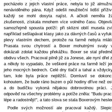
pocházelo z jejich vlastní práce, nebyla to již almužn
nenáviděného pána. Když odešli neužiteční lidští příživ
každý se mohl dosyta najíst. A ačkoli neměla ž
zkušenosti, získala mnohem více volného času. Objevil
samozřejmě spousta potíží: při sklizni obilí musela zví
například sešlapávat klasy jako za dávných časů a vyfuk
plevy vlastním dechem, protože na farmě nebyla mláti
Prasata svou chytrostí a Boxer mohutnými svaly 
dokázali zdolat každou překážku. Boxer se stal předm
obdivu všech. Pracoval pilně již za Jonese, ale nyní dřel z
a někdy to vypadalo, že veškeré práce na farmě leží je
jeho mocných bedrech. Celé dny tlačil a tahal a vždycky
tam, kde byla práce nejtěžší. Domluvil se dokon
kohoutem, že bude ráno buzen o půl hodiny dříve než ost
a do budíčku vykoná nějakou dobrovolnou práci. 
odpověď na všechny problémy a potíže zněla: "Budu prac
lépe a radostněji!", a tato slova se stala Boxerovým hesl
Podle svých možností ale pracoval každý. Slepi