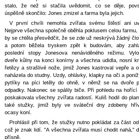
stalo, že než si stačila uvědomit, co se děje, povs
úspěšně skončilo: Jones zmizel a farma byla jejich.
V první chvíli nemohla zvířata svému štěstí ani uvě
Nejprve všechna společně oběhla poklusem celou farmu, 
by se chtěla přesvědčit, že se zde už neskrývá žádný čl
a potom běžela tryskem zpět k budovám, aby zahla
poslední stopy Jonesova nenáviděného režimu. Vylo
dveře kůlny na konci konírny a všechna udidla, nosní kr
řetězy a strašlivé nože, jimiž Jones kastroval vepře a 
naházela do studny. Uzdy, ohlávky, klapky na oči a poniž
pytlíky na píci letěly do ohně, v němž se na dvoře pá
odpadky. Nakonec se spálily biče. Při pohledu na hořící
poskakovala všechny zvířata radostí. Kuliš hodil do pla
také stužky, jimiž byly ve sváteční dny zdobeny hří
ocasy koní.
Prohlásil při tom, že stužky nutno pokládat za část o
což je znak lidí. "A všechna zvířata musí chodit nahá," 
přísně.