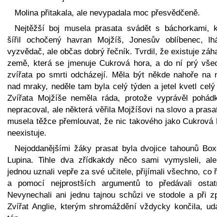
Molina přitakala, ale nevypadala moc přesvědčeně.
Nejtěžší boj musela prasata svádět s báchorkami, k
šířil ochočený havran Mojžíš, Jonesův oblíbenec, lh
vyzvědač, ale občas dobrý řečník. Tvrdil, že existuje zá
země, která se jmenuje Cukrová hora, a do ní prý vše
zvířata po smrti odcházejí. Měla být někde nahoře na n
nad mraky, neděle tam byla celý týden a jetel kvetl celý
Zvířata Mojžíše neměla ráda, protože vyprávěl pohád
nepracoval, ale některá věřila Mojžíšovi na slovo a prasa
musela těžce přemlouvat, že nic takového jako Cukrová 
neexistuje.
Nejoddanějšími žáky prasat byla dvojice tahounů Box
Lupina. Tihle dva zřídkakdy něco sami vymysleli, ale
jednou uznali vepře za své učitele, přijímali všechno, co ř
a pomocí nejprostších argumentů to předávali ostat
Nevynechali ani jednu tajnou schůzi ve stodole a při z
Zvířat Anglie, kterým shromáždění vždycky končila, udá