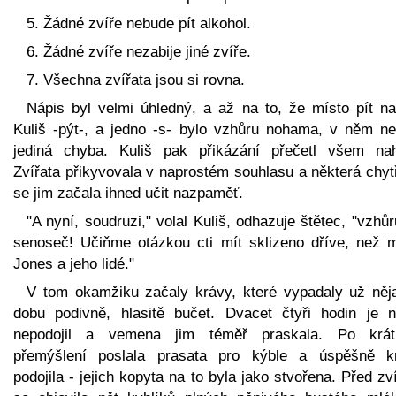
5. Žádné zvíře nebude pít alkohol.
6. Žádné zvíře nezabije jiné zvíře.
7. Všechna zvířata jsou si rovna.
Nápis byl velmi úhledný, a až na to, že místo pít na
Kuliš -pýt-, a jedno -s- bylo vzhůru nohama, v něm ne
jediná chyba. Kuliš pak přikázání přečetl všem nah
Zvířata přikyvovala v naprostém souhlasu a některá chyt
se jim začala ihned učit nazpaměť.
"A nyní, soudruzi," volal Kuliš, odhazuje štětec, "vzhů
senoseč! Učiňme otázkou cti mít sklizeno dříve, než m
Jones a jeho lidé."
V tom okamžiku začaly krávy, které vypadaly už něj
dobu podivně, hlasitě bučet. Dvacet čtyři hodin je n
nepodojil a vemena jim téměř praskala. Po krá
přemýšlení poslala prasata pro kýble a úspěšně k
podojila - jejich kopyta na to byla jako stvořena. Před zv