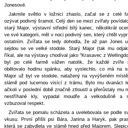
Jonesové.
Jakmile světlo v ložnici zhaslo, začal se z celé f
ozývat podivný šramot. Celý den se mezi zvířaty povídal
starý Major, výstavní střední bílý kanec, několikrát oc
ve své kategorii, měl v noci podivný sen, který chtěl vyp
ostatním. Zvířata se tedy dohodla, že až pan Jones u
sejdou se ve velké stodole. Starý Major (tak mu odjak
říkal, ale na výstavy chodíval jako "Krasavec z Wellingd
byl po celé farmě vážen natolik, že každé zvíře 
obětovalo hodinu spánku, aby vyslechlo, co má na sr
Major už byl ve stodole, natažený na vyvýšeném místě
slámě pod lucernou visící z trámu. Bylo mu dvanáct le
ačkoli v poslední době značně ztloustl a přerůstaly mu 
nestříhané kly, vypadal moudře a velkodušně a s
vzbuzoval respekt.
Zvířata se pomalu scházela a uvelebovala se podle s
vkusu. První přišli psi Bára, Janina a Haryk, pak pras
která se zabydlela ve slámě hned před Majorem. Slepic