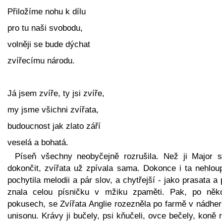
Přiložíme nohu k dílu
pro tu naši svobodu,
volněji se bude dýchat
zvířecímu národu.
Já jsem zvíře, ty jsi zvíře,
my jsme všichni zvířata,
budoucnost jak zlato září
veselá a bohatá.
Píseň všechny neobyčejně rozrušila. Než ji Major st
dokončit, zvířata už zpívala sama. Dokonce i ta nehloup
pochytila melodii a pár slov, a chytřejší - jako prasata a 
znala celou písničku v mžiku zpaměti. Pak, po něko
pokusech, se Zvířata Anglie rozezněla po farmě v nádhe
unisonu. Krávy ji bučely, psi kňučeli, ovce bečely, koně r