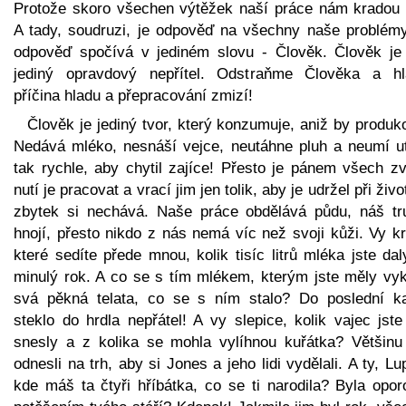
Protože skoro všechen výtěžek naší práce nám kradou l
A tady, soudruzi, je odpověď na všechny naše problémy
odpověď spočívá v jediném slovu - Člověk. Člověk je
jediný opravdový nepřítel. Odstraňme Člověka a hl
příčina hladu a přepracování zmizí!
Člověk je jediný tvor, který konzumuje, aniž by produk
Nedává mléko, nesnáší vejce, neutáhne pluh a neumí ut
tak rychle, aby chytil zajíce! Přesto je pánem všech zv
nutí je pracovat a vrací jim jen tolik, aby je udržel při živo
zbytek si nechává. Naše práce obdělává půdu, náš tru
hnojí, přesto nikdo z nás nemá víc než svoji kůži. Vy k
které sedíte přede mnou, kolik tisíc litrů mléka jste da
minulý rok. A co se s tím mlékem, kterým jste měly vyk
svá pěkná telata, co se s ním stalo? Do poslední k
steklo do hrdla nepřátel! A vy slepice, kolik vajec jste
snesly a z kolika se mohla vylíhnou kuřátka? Většinu 
odnesli na trh, aby si Jones a jeho lidi vydělali. A ty, Lu
kde máš ta čtyři hříbátka, co se ti narodila? Byla opor