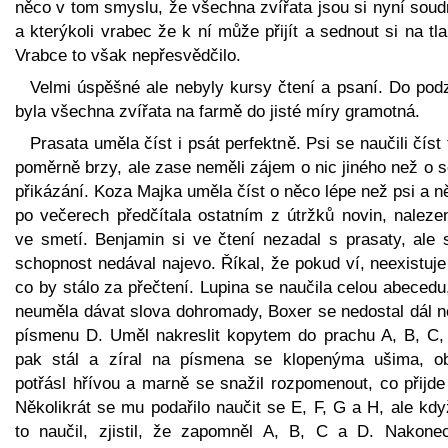
něco v tom smyslu, že všechna zvířata jsou si nyní soud
a kterýkoli vrabec že k ní může přijít a sednout si na tl
Vrabce to však nepřesvědčilo.
Velmi úspěšné ale nebyly kursy čtení a psaní. Do pod
byla všechna zvířata na farmě do jisté míry gramotná.
Prasata uměla číst i psát perfektně. Psi se naučili číst
poměrně brzy, ale zase neměli zájem o nic jiného než o 
přikázání. Koza Majka uměla číst o něco lépe než psi a 
po večerech předčítala ostatním z útržků novin, naleze
ve smetí. Benjamin si ve čtení nezadal s prasaty, ale 
schopnost nedával najevo. Říkal, že pokud ví, neexistuje
co by stálo za přečtení. Lupina se naučila celou abecedu
neuměla dávat slova dohromady, Boxer se nedostal dál n
písmenu D. Uměl nakreslit kopytem do prachu A, B, C,
pak stál a zíral na písmena se klopenýma ušima, o
potřásl hřívou a marně se snažil rozpomenout, co přijde
Několikrát se mu podařilo naučit se E, F, G a H, ale kd
to naučil, zjistil, že zapomněl A, B, C a D. Nakone