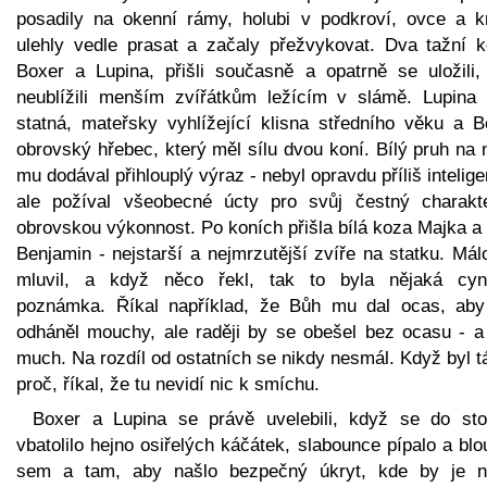
posadily na okenní rámy, holubi v podkroví, ovce a k
ulehly vedle prasat a začaly přežvykovat. Dva tažní k
Boxer a Lupina, přišli současně a opatrně se uložili,
neublížili menším zvířátkům ležícím v slámě. Lupina 
statná, mateřsky vyhlížející klisna středního věku a B
obrovský hřebec, který měl sílu dvou koní. Bílý pruh na
mu dodával přihlouplý výraz - nebyl opravdu příliš intelige
ale požíval všeobecné úcty pro svůj čestný charakt
obrovskou výkonnost. Po koních přišla bílá koza Majka a
Benjamin - nejstarší a nejmrzutější zvíře na statku. Má
mluvil, a když něco řekl, tak to byla nějaká cyn
poznámka. Říkal například, že Bůh mu dal ocas, aby
odháněl mouchy, ale raději by se obešel bez ocasu - a
much. Na rozdíl od ostatních se nikdy nesmál. Když byl 
proč, říkal, že tu nevidí nic k smíchu.
Boxer a Lupina se právě uvelebili, když se do sto
vbatolilo hejno osiřelých káčátek, slabounce pípalo a blo
sem a tam, aby našlo bezpečný úkryt, kde by je n