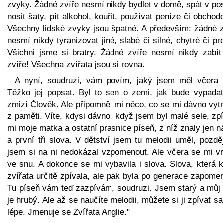
zvyky. Žádné zvíře nesmí nikdy bydlet v domě, spát v pos
nosit šaty, pít alkohol, kouřit, používat peníze či obchod
Všechny lidské zvyky jsou špatné. A především: žádné z
nesmí nikdy tyranizovat jiné, slabé či silné, chytré či pr
Všichni jsme si bratry. Žádné zvíře nesmí nikdy zabít 
zvíře! Všechna zvířata jsou si rovna.
A nyní, soudruzi, vám povím, jaký jsem měl včera 
Těžko jej popsat. Byl to sen o zemi, jak bude vypadat
zmizí Člověk. Ale připomněl mi něco, co se mi dávno vytr
z paměti. Víte, kdysi dávno, když jsem byl malé sele, zp
mi moje matka a ostatní prasnice píseň, z níž znaly jen 
a první tři slova. V dětství jsem tu melodii uměl, pozdě
jsem si na ni nedokázal vzpomenout. Ale včera se mi vrá
ve snu. A dokonce se mi vybavila i slova. Slova, která 
zvířata určitě zpívala, ale pak byla po generace zapome
Tu píseň vám teď zazpívám, soudruzi. Jsem starý a můj 
je hrubý. Ale až se naučíte melodii, můžete si ji zpívat s
lépe. Jmenuje se Zvířata Anglie."