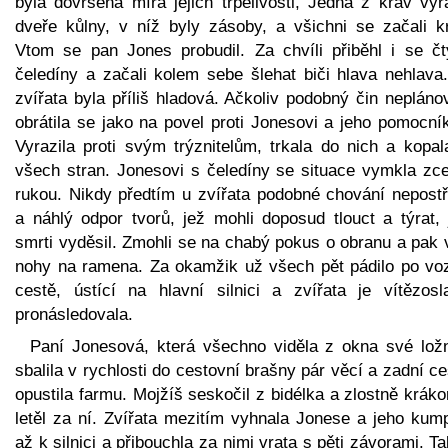
byla dovršena míra jejich trpělivosti, Jedna z krav vyr
dveře kůlny, v níž byly zásoby, a všichni se začali kr
Vtom se pan Jones probudil. Za chvíli přiběhl i se čt
čeledíny a začali kolem sebe šlehat biči hlava nehlava.
zvířata byla příliš hladová. Ačkoliv podobný čin nepláno
obrátila se jako na povel proti Jonesovi a jeho pomocní
Vyrazila proti svým trýznitelům, trkala do nich a kopal
všech stran. Jonesovi s čeledíny se situace vymkla zce
rukou. Nikdy předtím u zvířata podobné chování nepostře
a náhlý odpor tvorů, jež mohli doposud tlouct a týrat, 
smrti vyděsil. Zmohli se na chabý pokus o obranu a pak 
nohy na ramena. Za okamžik už všech pět pádilo po vo
cestě, ústící na hlavní silnici a zvířata je vítězosl
pronásledovala.
Paní Jonesová, která všechno viděla z okna své ložn
sbalila v rychlosti do cestovní brašny pár věcí a zadní c
opustila farmu. Mojžíš seskočil z bidélka a zlostně kráko
letěl za ní. Zvířata mezitím vyhnala Jonese a jeho kum
až k silnici a přibouchla za nimi vrata s pěti závorami. T