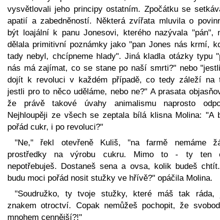
vysvětlovali jeho principy ostatním. Zpočátku se setkáv
apatií a zabedněností. Některá zvířata mluvila o povinn
být loajální k panu Jonesovi, kterého nazývala "pán", 
dělala primitivní poznámky jako "pan Jones nás krmí, k
tady nebyl, chcípneme hlady". Jiná kladla otázky typu "
nás má zajímat, co se stane po naší smrti?" nebo "jestl
dojít k revoluci v každém případě, co tedy záleží na 
jestli pro to něco uděláme, nebo ne?" A prasata objasňo
že právě takové úvahy animalismu naprosto odpor
Nejhloupěji ze všech se zeptala bílá klisna Molina: "A 
pořád cukr, i po revoluci?"
"Ne," řekl otevřeně Kuliš, "na farmě nemáme ž
prostředky na výrobu cukru. Mimo to - ty ten 
nepotřebuješ. Dostaneš sena a ovsa, kolik budeš chtít.
budu moci pořád nosit stužky ve hřívě?" opáčila Molina.
"Soudružko, ty tvoje stužky, které máš tak ráda, 
znakem otroctví. Copak nemůžeš pochopit, že svobod
mnohem cennější?!"