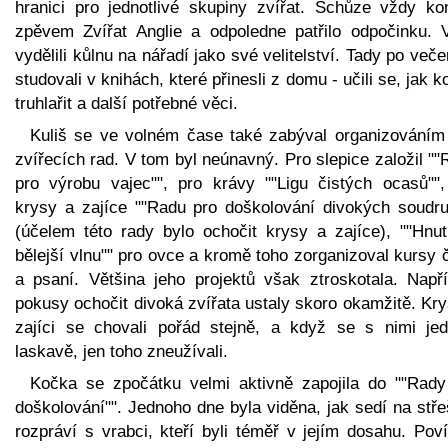
hranici pro jednotlivé skupiny zvířat. Schůze vždy kon
zpěvem Zvířat Anglie a odpoledne patřilo odpočinku. V
vydělili kůlnu na nářadí jako své velitelství. Tady po več
studovali v knihách, které přinesli z domu - učili se, jak k
truhlařit a další potřebné věci.
Kuliš se ve volném čase také zabýval organizováním 
zvířecích rad. V tom byl neúnavný. Pro slepice založil "
pro výrobu vajec"", pro krávy ""Ligu čistých ocasů"",
krysy a zajíce ""Radu pro doškolování divokých soudru
(účelem této rady bylo ochočit krysy a zajíce), ""Hnut
bělejší vlnu"" pro ovce a kromě toho zorganizoval kursy 
a psaní. Většina jeho projektů však ztroskotala. Napří
pokusy ochočit divoká zvířata ustaly skoro okamžitě. Kr
zajíci se chovali pořád stejně, a když se s nimi jed
laskavě, jen toho zneužívali.
Kočka se zpočátku velmi aktivně zapojila do ""Rady
doškolování"". Jednoho dne byla viděna, jak sedí na stř
rozpráví s vrabci, kteří byli téměř v jejím dosahu. Pov