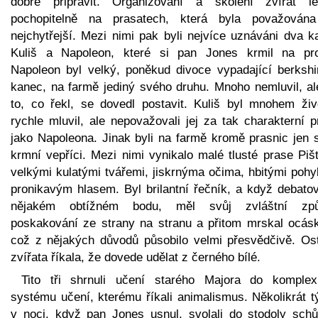
dobře připravit. Organizování a školení zvířat le
pochopitelně na prasatech, která byla považován
nejchytřejší. Mezi nimi pak byli nejvíce uznáváni dva k
Kuliš a Napoleon, které si pan Jones krmil na pro
Napoleon byl velký, poněkud divoce vypadající berkshi
kanec, na farmě jediný svého druhu. Mnoho nemluvil, al
to, co řekl, se dovedl postavit. Kuliš byl mnohem živě
rychle mluvil, ale nepovažovali jej za tak charakterní 
jako Napoleona. Jinak byli na farmě kromě prasnic jen 
krmní vepříci. Mezi nimi vynikalo malé tlusté prase Piš
velkými kulatými tvářemi, jiskrnýma očima, hbitými pohy
pronikavým hlasem. Byl brilantní řečník, a když debatov
nějakém obtížném bodu, měl svůj zvláštní zp
poskakování ze strany na stranu a přitom mrskal ocás
což z nějakých důvodů působilo velmi přesvědčivě. Ost
zvířata říkala, že dovede udělat z černého bílé.
Tito tři shrnuli učení starého Majora do komplex
systému učení, kterému říkali animalismus. Několikrát t
v noci, když pan Jones usnul, svolali do stodoly schů