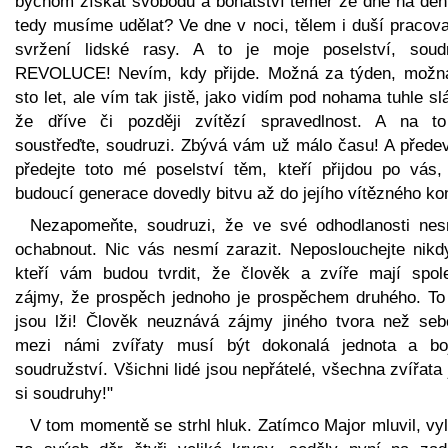
bychom získat svobodu a bohatství téměř ze dne na den
tedy musíme udělat? Ve dne v noci, tělem i duší pracova
svržení lidské rasy. A to je moje poselství, soudr
REVOLUCE! Nevím, kdy přijde. Možná za týden, možn
sto let, ale vím tak jistě, jako vidím pod nohama tuhle s
že dříve či později zvítězí spravedlnost. A na t
soustřeďte, soudruzi. Zbývá vám už málo času! A přede
předejte toto mé poselství těm, kteří přijdou po vás,
budoucí generace dovedly bitvu až do jejího vítězného ko
Nezapomeňte, soudruzi, že ve své odhodlanosti nes
ochabnout. Nic vás nesmí zarazit. Neposlouchejte nikdy
kteří vám budou tvrdit, že člověk a zvíře mají spol
zájmy, že prospěch jednoho je prospěchem druhého. To
jsou lži! Člověk neuznává zájmy jiného tvora než seb
mezi námi zvířaty musí být dokonalá jednota a bo
soudružství. Všichni lidé jsou nepřátelé, všechna zvířata
si soudruhy!"
V tom momentě se strhl hluk. Zatímco Major mluvil, vy