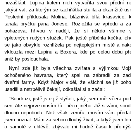
nezašlápl. Lupina kolem nich vytvořila svou přední n
jakýsi val, za kterým se kachňátka stulila a okamžitě us
Poslední přiklusala Molina, bláznivá bílá krasavice, k
tahala bryčku pana Jonese. Rozložila se vpředu a za
pohazovat hřívou v naději, že si někdo všimne 
vpletených rudých stužek. Pak ještě přiběhla kočka, chv
se jako obvykle rozhlížela po nejteplejším místě a nak
vklouzla mezi Lupinu a Boxera, kde po celou dobu pře
aniž by poslouchala.
Nyní zde již byla všechna zvířata s výjimkou Mojž
ochočeného havrana, který spal na zábradlí za zad
dveřmi farmy. Když Major viděl, že všichni se již poho
usadili a netrpělivě čekají, odkašlal si a začal:
"Soudruzi, jistě jste již slyšeli, jaký jsem měl včera po
sen. Ale nejprve musím říci něco jiného. Již s vámi, soud
dlouho nepobudu. Než však zemřu, musím vám předat
jsem poznal. Mám za sebou dlouhý život, a když jsem leh
o samotě v chlévě, zbývalo mi hodně času k přemýšl