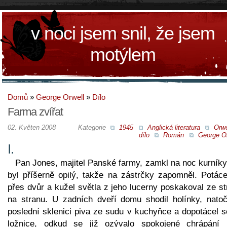
v noci jsem snil, že jsem
motýlem
Domů
»
George Orwell
»
Dílo
Farma zvířat
02. Květen 2008
Kategorie
1945
Anglická literatura
Orwe
dílo
Román
George Or
I.
Pan Jones, majitel Panské farmy, zamkl na noc kurníky
byl příšerně opilý, takže na zástrčky zapomněl. Potáce
přes dvůr a kužel světla z jeho lucerny poskakoval ze s
na stranu. U zadních dveří domu shodil holínky, natoči
poslední sklenici piva ze sudu v kuchyňce a dopotácel s
ložnice, odkud se již ozývalo spokojené chrápání 