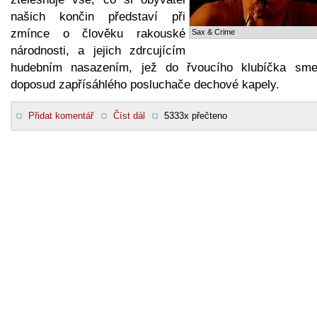
našich končin představí při
zmínce o člověku rakouské
Sax & Crime
národnosti, a jejich zdrcujícím
hudebním nasazením, jež do řvoucího klubíčka sme
doposud zapřísáhlého posluchače dechové kapely.
Přidat komentář
Číst dál
5333x přečteno