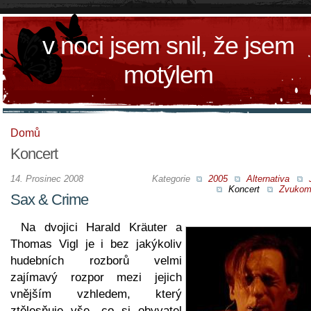
v noci jsem snil, že jsem
motýlem
Domů
Koncert
14. Prosinec 2008
Kategorie
2005
Alternativa
Koncert
Zvukom
Sax & Crime
Na dvojici Harald Kräuter a
Thomas Vigl je i bez jakýkoliv
hudebních rozborů velmi
zajímavý rozpor mezi jejich
vnějším vzhledem, který
ztělesňuje vše, co si obyvatel