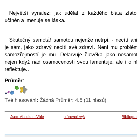
Největší vynález: jak udělat z každého bláta zlato
učiněn a jmenuje se láska.
Skutečný samotář samotou nejenže netrpí, - necítí ani
je sám, jako zdravý necítí své zdraví. Není mu problé
samozřejmostí je mu. Delarvuje člověka jako nesamot
nejen když nad osamoceností svou lamentuje, ale i o ní
reflektuje…
Průměr:
Tvé hlasování:
Žádná
Průměr:
4.5
(
11
hlasů)
Jsem Absolutní Vůle
o úroveň výš
Bibliogra