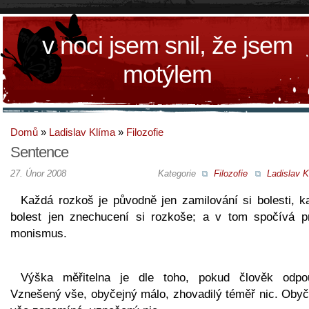
v noci jsem snil, že jsem
motýlem
Domů
»
Ladislav Klíma
»
Filozofie
Sentence
27. Únor 2008
Kategorie
Filozofie
Ladislav K
Každá rozkoš je původně jen zamilování si bolesti, k
bolest jen znechucení si rozkoše; a v tom spočívá p
monismus.
Výška měřitelna je dle toho, pokud člověk odpou
Vznešený vše, obyčejný málo, zhovadilý téměř nic. Obyč