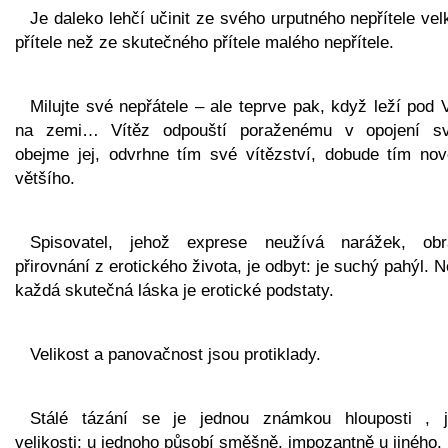
Je daleko lehčí učinit ze svého urputného nepřítele ve
přítele než ze skutečného přítele malého nepřítele.
Milujte své nepřátele – ale teprve pak, když leží pod
na zemi… Vítěz odpouští poraženému v opojení s
obejme jej, odvrhne tím své vítězství, dobude tím nov
většího.
Spisovatel, jehož exprese neužívá narážek, obr
přirovnání z erotického života, je odbyt: je suchý pahýl. 
každá skutečná láska je erotické podstaty.
Velikost a panovačnost jsou protiklady.
Stálé tázání se je jednou známkou hlouposti , j
velikosti; u jednoho působí směšně, impozantně u jiného.