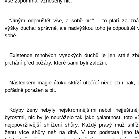
vše zapomíná, vznešený nic.
“Jiným odpouštět vše, a sobě nic” – to platí za zn
výšky ducha; správně, ale nadvýškou toho je odpouštět v
sobě.
Existence mnohých vysokých duchů je jen stálé zbě
prchání před požáry, které sami byli založili.
Následkem magie útoku sklízí útočící něco cti i pak, b
pořádně poražen a bit.
Kdyby ženy nebyly nejskromnějšími neboli nejješitněj
bytostmi, nic by je neuráželo tak jako galantnost, toto 
nejopovržlivější shlížení shůry. Každý pravý muž shlíž
ženu více shůry než na dítě. V tom podstata jeho lá