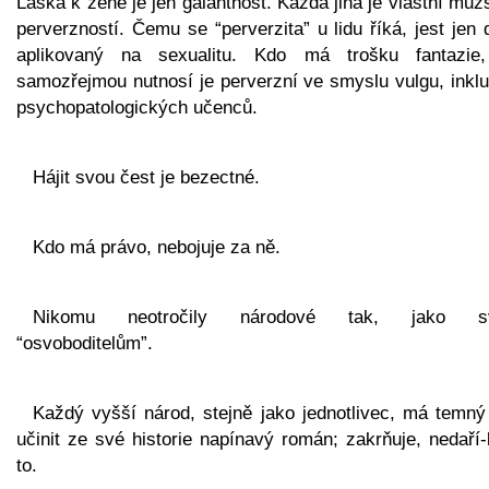
Láska k ženě je jen galantnost. Každá jiná je vlastní mu
perverzností. Čemu se “perverzita” u lidu říká, jest jen
aplikovaný na sexualitu. Kdo má trošku fantazie
samozřejmou nutnosí je perverzní ve smyslu vulgu, inklu
psychopatologických učenců.
Hájit svou čest je bezectné.
Kdo má právo, nebojuje za ně.
Nikomu neotročily národové tak, jako s
“osvoboditelům”.
Každý vyšší národ, stejně jako jednotlivec, má temný
učinit ze své historie napínavý román; zakrňuje, nedaří-
to.