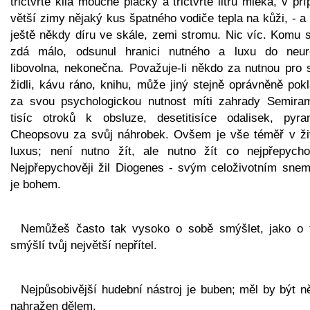
třičtvrtě kila moučné placky a třičtvrtě litru mléka, v př
větší zimy nějaký kus špatného vodiče tepla na kůži, - a
ještě někdy díru ve skále, zemi stromu. Nic víc. Komu s
zdá málo, odsunul hranici nutného a luxu do neurč
libovolna, nekonečna. Považuje-li někdo za nutnou pro 
židli, kávu ráno, knihu, může jiný stejně oprávněně pok
za svou psychologickou nutnost míti zahrady Semiram
tisíc otroků k obsluze, desetitisíce odalisek, pyra
Cheopsovu za svůj náhrobek. Ovšem je vše téměř v ži
luxus; není nutno žít, ale nutno žít co nejpřepychov
Nejpřepychověji žil Diogenes - svým celoživotním snem
je bohem.
Nemůžeš často tak vysoko o sobě smýšlet, jako o 
smýšlí tvůj největší nepřítel.
Nejpůsobivější hudební nástroj je buben; měl by být n
nahražen dělem.