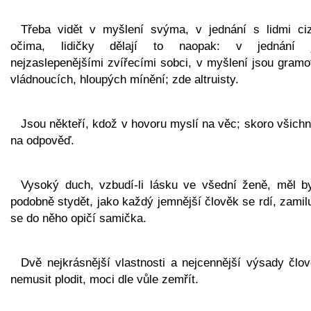
Třeba vidět v myšlení svýma, v jednání s lidmi ci
očima, lidičky dělají to naopak: v jednání 
nejzaslepenějšími zvířecími sobci, v myšlení jsou gramo
vládnoucích, hloupých mínění; zde altruisty.
Jsou někteří, kdož v hovoru myslí na věc; skoro všichn
na odpověď.
Vysoký duch, vzbudí-li lásku ve všední ženě, měl b
podobně stydět, jako každý jemnější člověk se rdí, zamilu
se do něho opičí samička.
Dvě nejkrásnější vlastnosti a nejcennější výsady člov
nemusit plodit, moci dle vůle zemřít.