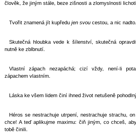
člověk, že jiným stále, beze zišnosti a zlomyslnosti lichotí
Tvořit znamená jít kupředu
jen svou
cestou, a nic nadto
Skutečná hloubka vede k šílenství, skutečná opravdi
nutně ke zblbnutí.
Vlastní zápach nezapáchá; cizí vždy, není-li pot
zápachem vlastním.
Láska ke všem lidem činí ihned život netušeně pohodln
Héros se nestrachuje utrpení, nestrachuje strachu, on
chce! A teď aplikujme maximu: čiň jiným, co chceš, aby
tobě činili.