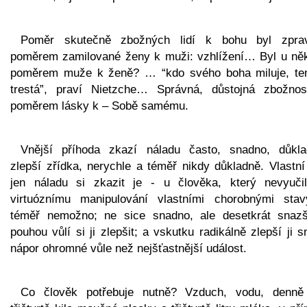
Poměr skutečně zbožných lidí k bohu byl zprav
poměrem zamilované ženy k muži: vzhlížení… Byl u ně
poměrem muže k ženě? … “kdo svého boha miluje, te
trestá”, praví Nietzche… Správná, důstojná zbožnos
poměrem lásky k – Sobě samému.
Vnější příhoda zkazí náladu často, snadno, důkla
zlepší zřídka, nerychle a téměř nikdy důkladně. Vlastní
jen náladu si zkazit je - u člověka, který nevyuči
virtuóznímu manipulování vlastními chorobnými stav
téměř nemožno; ne sice snadno, ale desetkrát snazš
pouhou vůlí si ji zlepšit; a vskutku radikálně zlepší ji 
nápor ohromné vůle než nejšťastnější událost.
Co člověk potřebuje nutně? Vzduch, vodu, denně