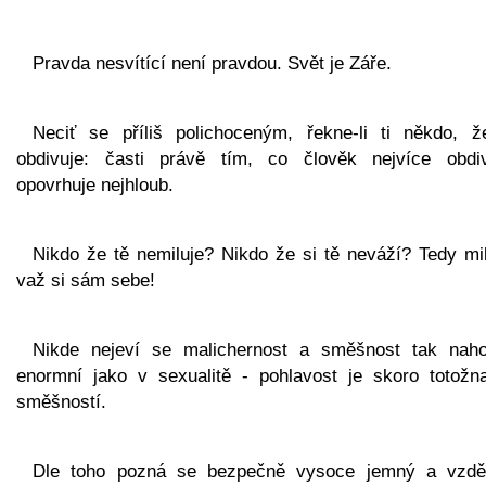
Pravda nesvítící není pravdou. Svět je Záře.
Neciť se příliš polichoceným, řekne-li ti někdo, ž
obdivuje: časti právě tím, co člověk nejvíce obdiv
opovrhuje nejhloub.
Nikdo že tě nemiluje? Nikdo že si tě neváží? Tedy mil
važ si sám sebe!
Nikde nejeví se malichernost a směšnost tak nah
enormní jako v sexualitě - pohlavost je skoro totožn
směšností.
Dle toho pozná se bezpečně vysoce jemný a vzdě