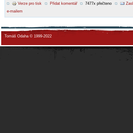
Verze pro tisk
Přidat komentář
7477x přečteno
Zasl
e-mailem
Tomáš Odaha © 1999-2022