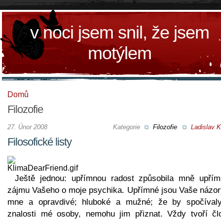
v noci jsem snil, že jsem
motýlem
Domů
Filozofie
27. Únor 2008
Kategorie
Filozofie
Ladislav K
Filosofické listy
Ještě jednou: upřímnou radost způsobila mně upřím
zájmu Vašeho o moje psychika. Upřímné jsou Vaše názor
mne a opravdivé; hluboké a mužné; že by spočíval
znalosti mé osoby, nemohu jim přiznat. Vždy tvoří čl