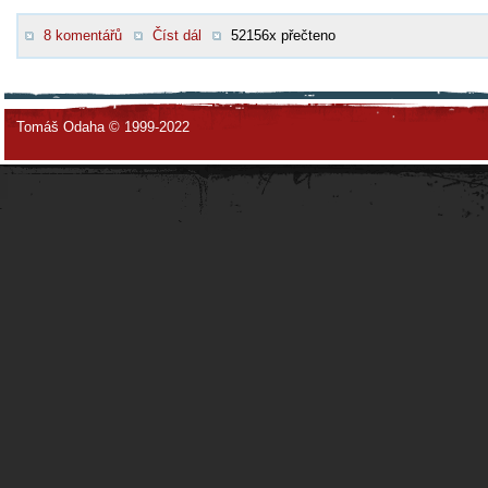
8 komentářů
Číst dál
52156x přečteno
Tomáš Odaha © 1999-2022