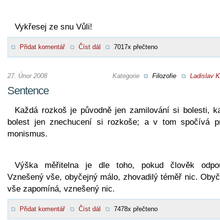
Vykřesej ze snu Vůli!
Přidat komentář
Číst dál
7017x přečteno
27. Únor 2008
Kategorie
Filozofie
Ladislav K
Sentence
Každá rozkoš je původně jen zamilování si bolesti, k
bolest jen znechucení si rozkoše; a v tom spočívá p
monismus.
Výška měřitelna je dle toho, pokud člověk odpou
Vznešený vše, obyčejný málo, zhovadilý téměř nic. Obyč
vše zapomíná, vznešený nic.
Přidat komentář
Číst dál
7478x přečteno