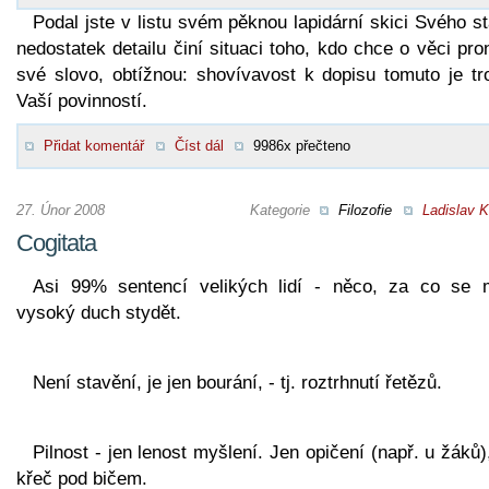
Podal jste v listu svém pěknou lapidární skici Svého s
nedostatek detailu činí situaci toho, kdo chce o věci pro
své slovo, obtížnou: shovívavost k dopisu tomuto je tr
Vaší povinností.
Přidat komentář
Číst dál
9986x přečteno
27. Únor 2008
Kategorie
Filozofie
Ladislav K
Cogitata
Asi 99% sentencí velikých lidí - něco, za co se 
vysoký duch stydět.
Není stavění, je jen bourání, - tj. roztrhnutí řetězů.
Pilnost - jen lenost myšlení. Jen opičení (např. u žáků)
křeč pod bičem.