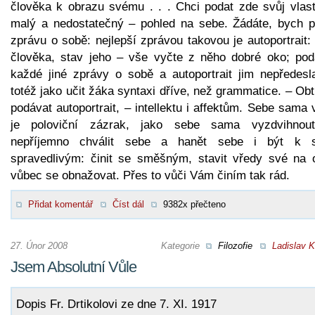
člověka k obrazu svému . . . Chci podat zde svůj vlast
malý a nedostatečný – pohled na sebe. Žádáte, bych p
zprávu o sobě: nejlepší zprávou takovou je autoportrait:
člověka, stav jeho – vše vyčte z něho dobré oko; pod
každé jiné zprávy o sobě a autoportrait jim nepředesla
totéž jako učit žáka syntaxi dříve, než grammatice. – Ob
podávat autoportrait, – intellektu i affektům. Sebe sama 
je poloviční zázrak, jako sebe sama vyzdvihnou
nepříjemno chválit sebe a hanět sebe i být k 
spravedlivým: činit se směšným, stavit vředy své na o
vůbec se obnažovat. Přes to vůči Vám činím tak rád.
Přidat komentář
Číst dál
9382x přečteno
27. Únor 2008
Kategorie
Filozofie
Ladislav K
Jsem Absolutní Vůle
Dopis Fr. Drtikolovi ze dne 7. XI. 1917