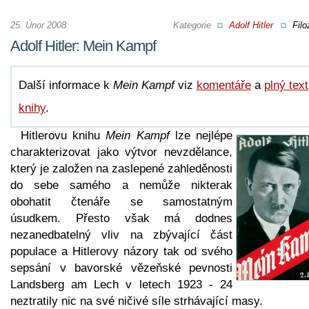
25. Únor 2008
Kategorie
Adolf Hitler
Filo
Adolf Hitler: Mein Kampf
Další informace k
Mein Kampf
viz
komentáře
a
plný text
knihy
.
Hitlerovu knihu
Mein Kampf
lze nejlépe
charakterizovat jako výtvor nevzdělance,
který je založen na zaslepené zahleděnosti
do sebe samého a nemůže nikterak
obohatit čtenáře se samostatným
úsudkem. Přesto však má dodnes
nezanedbatelný vliv na zbývající část
populace a Hitlerovy názory tak od svého
sepsání v bavorské vězeňské pevnosti
Landsberg am Lech v letech 1923 - 24
neztratily nic na své ničivé síle strhávající masy.