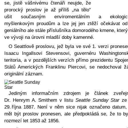
se, jistě vášnivému čtenáři neujde, že
prorocký proslov je až příliš „na tělo“
ušit současným enviromentálním a ekologic
myšlenkovým proudům a lze jej jen ztěží očekávat od
geniálního ale stále příslušníka domorodého kmene, který
ve vývoji na úrovni mladší doby kamenné.
O Seattlově proslovu, jež byla ve své 1. verzi prones
Isaacu Ingallsovi Stevensovi, guvernéru Washingtons
teritoria, a v pozdějších verzích přímo prezidentu Spoj
Států Amerických Franklinu Piercovi, se nedochoval ž
originální záznam.
Jediným informačním zdrojem je článek zveřej
Dr. Henrym A. Smithem v listu
Seattle Sunday Star
ze
29. října 1887. Není v něm sice nijak označeno datum,
měl být proslov pronesen, ale předpokládá se, že to by
rozmezí let 1853 až 1856.