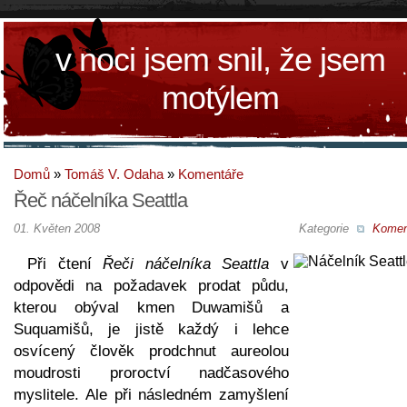
v noci jsem snil, že jsem
motýlem
Domů
»
Tomáš V. Odaha
»
Komentáře
Řeč náčelníka Seattla
01. Květen 2008
Kategorie
Komen
Při čtení
Řeči náčelníka Seattla
v
odpovědi na požadavek prodat půdu,
kterou obýval kmen Duwamišů a
Suquamišů, je jistě každý i lehce
osvícený člověk prodchnut aureolou
moudrosti proroctví nadčasového
myslitele. Ale při následném zamyšlení