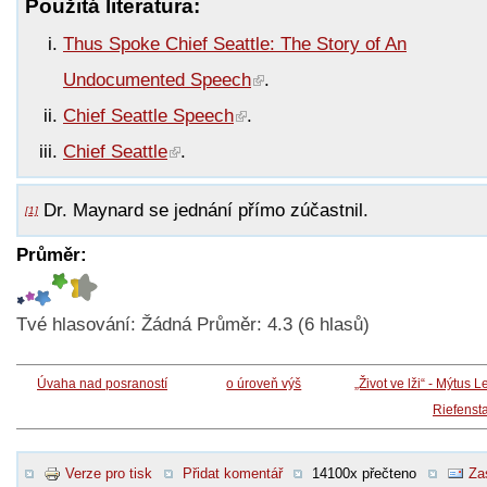
Použitá literatura:
Thus Spoke Chief Seattle: The Story of An
Undocumented Speech
.
Chief Seattle Speech
.
Chief Seattle
.
Dr. Maynard se jednání přímo zúčastnil.
[1]
Průměr:
Tvé hlasování:
Žádná
Průměr:
4.3
(
6
hlasů)
Úvaha nad posraností
o úroveň výš
„Život ve lži“ - Mýtus L
Riefenst
Verze pro tisk
Přidat komentář
14100x přečteno
Za