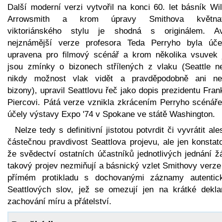
Další moderní verzi vytvořil na konci 60. let básník Wi
Arrowsmith a krom úpravy Smithova květnat
viktoriánského stylu je shodná s originálem. A
nejznámější verze profesora Teda Perryho byla úče
upravena pro filmový scénář a krom několika vsuvek 
jsou zmínky o bizonech střílených z vlaku (Seattle n
nikdy možnost vlak vidět a pravděpodobně ani ne
bizony), upravil Seattlovu řeč jako dopis prezidentu Fran
Piercovi. Pátá verze vznikla zkrácením Perryho scénáře
účely výstavy Expo '74 v Spokane ve státě Washington.
Nelze tedy s definitivní jistotou potvrdit či vyvrátit al
částečnou pravdivost Seattlova projevu, ale jen konstat
že svědectví ostatních účastníků jednotlivých jednání ž
takový projev nezmiňují a básnický vzlet Smithovy verze
přímém protikladu s dochovanými záznamy autentic
Seattlových slov, jež se omezují jen na krátké dekla
zachování míru a přátelství.