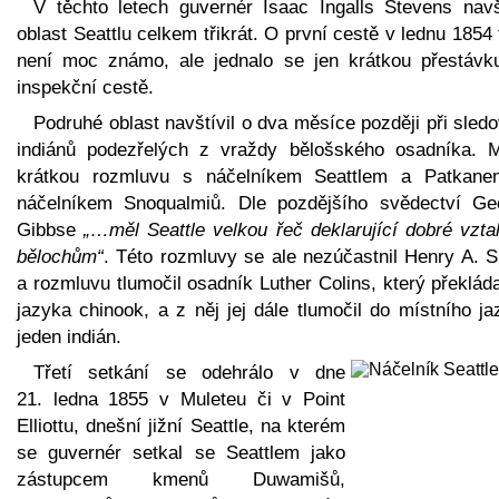
V těchto letech guvernér Isaac Ingalls Stevens navšt
oblast Seattlu celkem třikrát. O první cestě v lednu 1854
není moc známo, ale jednalo se jen krátkou přestávk
inspekční cestě.
Podruhé oblast navštívil o dva měsíce později při sled
indiánů podezřelých z vraždy bělošského osadníka. M
krátkou rozmluvu s náčelníkem Seattlem a Patkane
náčelníkem Snoqualmiů. Dle pozdějšího svědectví Ge
Gibbse
„…měl Seattle velkou řeč deklarující dobré vzta
bělochům“
. Této rozmluvy se ale nezúčastnil Henry A. S
a rozmluvu tlumočil osadník Luther Colins, který překlád
jazyka chinook, a z něj jej dále tlumočil do místního j
jeden indián.
Třetí setkání se odehrálo v dne
21. ledna 1855 v Muleteu či v Point
Elliottu, dnešní jižní Seattle, na kterém
se guvernér setkal se Seattlem jako
zástupcem kmenů Duwamišů,