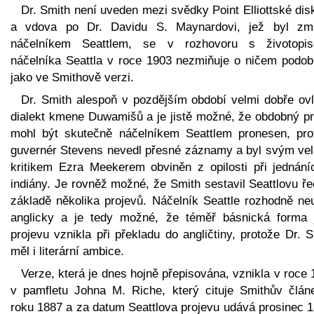
Dr. Smith není uveden mezi svědky Point Elliottské di
a vdova po Dr. Davidu S. Maynardovi, jež byl zm
náčelníkem Seattlem, se v rozhovoru s životopi
náčelníka Seattla v roce 1903 nezmiňuje o ničem podo
jako ve Smithově verzi.
Dr. Smith alespoň v pozdějším období velmi dobře ovl
dialekt kmene Duwamišů a je jistě možné, že obdobný pr
mohl být skutečně náčelníkem Seattlem pronesen, pro
guvernér Stevens nevedl přesné záznamy a byl svým ve
kritikem Ezra Meekerem obviněn z opilosti při jednání
indiány. Je rovněž možné, že Smith sestavil Seattlovu ř
základě několika projevů. Náčelník Seattle rozhodně ne
anglicky a je tedy možné, že téměř básnická forma 
projevu vznikla při překladu do angličtiny, protože Dr. 
měl i literární ambice.
Verze, která je dnes hojně přepisována, vznikla v roce
v pamfletu Johna M. Riche, který cituje Smithův člán
roku 1887 a za datum Seattlova projevu udává prosinec 1