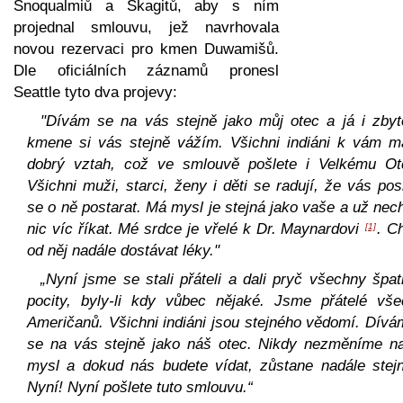
Snoqualmiů a Skagitů, aby s ním
projednal smlouvu, jež navrhovala
novou rezervaci pro kmen Duwamišů.
Dle oficiálních záznamů pronesl
Seattle tyto dva projevy:
"Dívám se na vás stejně jako můj otec a já i zbyt
kmene si vás stejně vážím. Všichni indiáni k vám ma
dobrý vztah, což ve smlouvě pošlete i Velkému Otc
Všichni muži, starci, ženy i děti se radují, že vás pos
se o ně postarat. Má mysl je stejná jako vaše a už nec
nic víc říkat. Mé srdce je vřelé k Dr. Maynardovi
. C
[1]
od něj nadále dostávat léky."
„Nyní jsme se stali přáteli a dali pryč všechny špa
pocity, byly-li kdy vůbec nějaké. Jsme přátelé vše
Američanů. Všichni indiáni jsou stejného vědomí. Dív
se na vás stejně jako náš otec. Nikdy nezměníme na
mysl a dokud nás budete vídat, zůstane nadále stejn
Nyní! Nyní pošlete tuto smlouvu.“