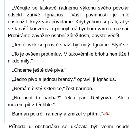
„Věnujte se laskavě řádnému výkonu svého povolán
odsekl zuřivě Ignácius. „Vaší povinnosti je ml
obsloužit, když vás přivoláme. Kdybychom si přáli, aby
se k naší konverzaci připojil, už bychom vám to naznači
Probíráme závažné osobní záležitosti, abyste věděl."
„Ten člověk se prostě snaží být milý, Ignácie. Styď se
„To je ovšem protimluv. V takovémhle brlohu nemůže 
nikdo milý."
„Chceme ještě dvě piva."
„Jedno pivo a jednou brandy," opravil ji Ignácius.
„Nemám čistý sklenice," řekl barman.
„No není to hanba?" řekla pani Reillyová. „Ale 
mužem pít z těchhle."
Barman pokrčil rameny a zmizel v přítmí.“«
[1]
Příhoda u obchoďáku se ukázala být velmi osud