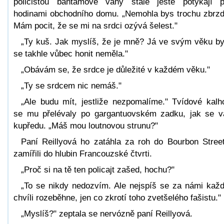
policistou bantamové váhy stále ještě potýkají 
hodinami obchodního domu. „Nemohla bys trochu zbrzd
Mám pocit, že se mi na srdci ozývá šelest."
„Ty kuš. Jak myslíš, že je mně? Já ve svým věku b
se takhle vůbec honit neměla."
„Obávám se, že srdce je důležité v každém věku."
„Ty se srdcem nic nemáš."
„Ale budu mít, jestliže nezpomalíme." Tvídové kalh
se mu přelévaly po gargantuovském zadku, jak se va
kupředu. „Máš mou loutnovou strunu?"
Paní Reillyová ho zatáhla za roh do Bourbon Stree
zamířili do hlubin Francouzské čtvrti.
„Proč si na tě ten policajt zašed, hochu?"
„To se nikdy nedozvím. Ale nejspíš se za námi kaž
chvíli rozeběhne, jen co zkrotí toho zvetšelého fašistu."
„Myslíš?" zeptala se nervózně paní Reillyová.