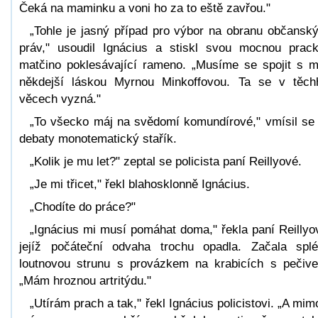
Čeká na maminku a voni ho za to eště zavřou."
„Tohle je jasný případ pro výbor na obranu občansk
práv," usoudil Ignácius a stiskl svou mocnou prac
matčino poklesávající rameno. „Musíme se spojit s 
někdejší láskou Myrnou Minkoffovou. Ta se v těch
věcech vyzná."
„To všecko máj na svědomí komundírové," vmísil se
debaty monotematický stařík.
„Kolik je mu let?" zeptal se policista paní Reillyové.
„Je mi třicet," řekl blahosklonně Ignácius.
„Chodíte do práce?"
„Ignácius mi musí pomáhat doma," řekla paní Reillyo
jejíž počáteční odvaha trochu opadla. Začala splé
loutnovou strunu s provázkem na krabicích s pečiv
„Mám hroznou artritýdu."
„Utírám prach a tak," řekl Ignácius policistovi. „A mim