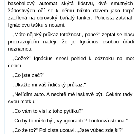
baseballový automat skýtá lidstvu, dvé smutnýc
žádostivých očí se k němu blížilo davem jako torp
zacílená na obrovský baňatý tanker. Policista zatahal
Ignáciovu tašku s notami.
„Máte nějaký průkaz totožnosti, pane?" zeptal se hla
prozrazujícím naději, že je Ignácius osobou úřa
neznámou.
„Cože?" Ignácius snesl pohled k odznaku na mo
čepici.
„Co jste zač?"
„Ukažte mi váš řidičský průkaz."
„Neřídím auto. A nechtě mě laskavě být. Čekám tady
svou matku."
„Co vám to visí z toho pytlíku?"
„Co by to mělo být, vy ignorante? Loutnová struna."
„Co že to?" Policista ucouvl. „Jste vůbec zdejší?"