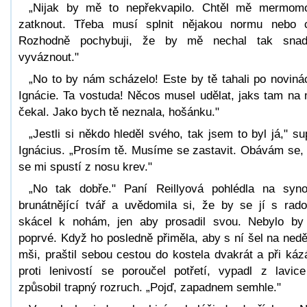
„Nijak by mě to nepřekvapilo. Chtěl mě mermom
zatknout. Třeba musí splnit nějakou normu nebo 
Rozhodně pochybuji, že by mě nechal tak snad
vyváznout."
„No to by nám scházelo! Este by tě tahali po noviná
Ignácie. Ta vostuda! Něcos musel udělat, jaks tam na
čekal. Jako bych tě neznala, hošánku."
„Jestli si někdo hleděl svého, tak jsem to byl já," su
Ignácius. „Prosím tě. Musíme se zastavit. Obávám se,
se mi spustí z nosu krev."
„No tak dobře." Paní Reillyová pohlédla na syn
brunátnějící tvář a uvědomila si, že by se jí s rado
skácel k nohám, jen aby prosadil svou. Nebylo by
poprvé. Když ho posledně přiměla, aby s ní šel na nedě
mši, praštil sebou cestou do kostela dvakrát a při káz
proti lenivostí se poroučel potřetí, vypadl z lavic
způsobil trapný rozruch. „Pojď, zapadnem semhle."