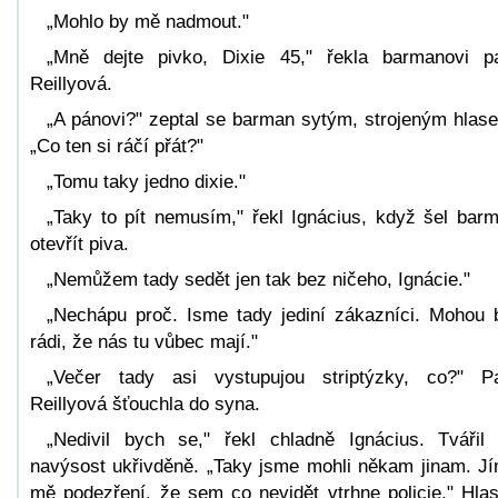
„Mohlo by mě nadmout."
„Mně dejte pivko, Dixie 45," řekla barmanovi p
Reillyová.
„A pánovi?" zeptal se barman sytým, strojeným hlas
„Co ten si ráčí přát?"
„Tomu taky jedno dixie."
„Taky to pít nemusím," řekl Ignácius, když šel bar
otevřít piva.
„Nemůžem tady sedět jen tak bez ničeho, Ignácie."
„Nechápu proč. Isme tady jediní zákazníci. Mohou 
rádi, že nás tu vůbec mají."
„Večer tady asi vystupujou striptýzky, co?" P
Reillyová šťouchla do syna.
„Nedivil bych se," řekl chladně Ignácius. Tvářil
navýsost ukřivděně. „Taky jsme mohli někam jinam. J
mě podezření, že sem co nevidět vtrhne policie." Hlas