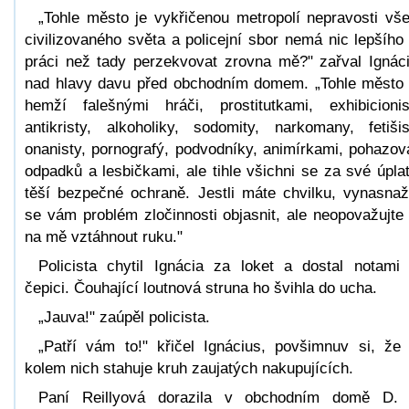
„Tohle město je vykřičenou metropolí nepravosti vš
civilizovaného světa a policejní sbor nemá nic lepšího
práci než tady perzekvovat zrovna mě?" zařval Ignác
nad hlavy davu před obchodním domem. „Tohle město
hemží falešnými hráči, prostitutkami, exhibicionis
antikristy, alkoholiky, sodomity, narkomany, fetišis
onanisty, pornografý, podvodníky, animírkami, pohazov
odpadků a lesbičkami, ale tihle všichni se za své úpla
těší bezpečné ochraně. Jestli máte chvilku, vynasna
se vám problém zločinnosti objasnit, ale neopovažujte
na mě vztáhnout ruku."
Policista chytil Ignácia za loket a dostal notami
čepici. Čouhající loutnová struna ho švihla do ucha.
„Jauva!" zaúpěl policista.
„Patří vám to!" křičel Ignácius, povšimnuv si, že
kolem nich stahuje kruh zaujatých nakupujících.
Paní Reillyová dorazila v obchodním domě D.