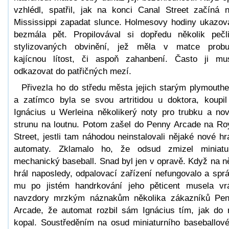
vzhlédl, spatřil, jak na konci Canal Street začíná 
Mississippi zapadat slunce. Holmesovy hodiny ukazov
bezmála pět. Propilovával si dopředu několik pečl
stylizovaných obvinění, jež měla v matce probu
kajícnou lítost, či aspoň zahanbení. Často ji mu
odkazovat do patřičných mezí.
Přivezla ho do středu města jejich starým plymouth
a zatímco byla se svou artritidou u doktora, koupil
Ignácius u Werleina několikerý noty pro trubku a no
strunu na loutnu. Potom zašel do Penny Arcade na Ro
Street, jestli tam náhodou neinstalovali nějaké nové hr
automaty. Zklamalo ho, že odsud zmizel miniatu
mechanický baseball. Snad byl jen v opravě. Když na 
hrál naposledy, odpalovací zařízení nefungovalo a spr
mu po jistém handrkování jeho pěticent musela vrá
navzdory mrzkým náznakům několika zákazníků Pe
Arcade, že automat rozbil sám Ignácius tím, jak do 
kopal. Soustředěním na osud miniaturního baseballov