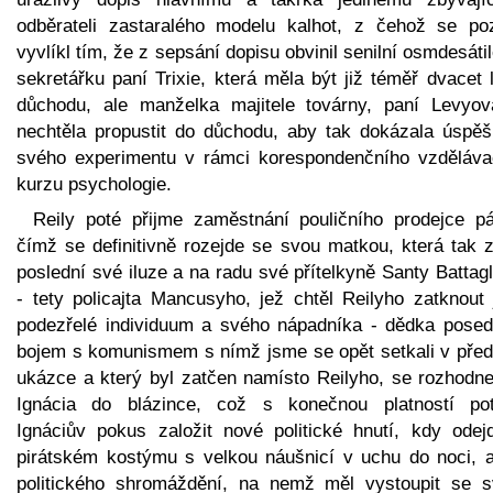
odběrateli zastaralého modelu kalhot, z čehož se poz
vyvlíkl tím, že z sepsání dopisu obvinil senilní osmdesáti
sekretářku paní Trixie, která měla být již téměř dvacet 
důchodu, ale manželka majitele továrny, paní Levyová
nechtěla propustit do důchodu, aby tak dokázala úspěš
svého experimentu v rámci korespondenčního vzděláva
kurzu psychologie.
Reily poté přijme zaměstnání pouličního prodejce pá
čímž se definitivně rozejde se svou matkou, která tak z
poslední své iluze a na radu své přítelkyně Santy Battag
- tety policajta Mancusyho, jež chtěl Reilyho zatknout 
podezřelé individuum a svého nápadníka - dědka posed
bojem s komunismem s nímž jsme se opět setkali v před
ukázce a který byl zatčen namísto Reilyho, se rozhodne
Ignácia do blázince, což s konečnou platností pot
Ignáciův pokus založit nové politické hnutí, kdy odej
pirátském kostýmu s velkou náušnicí v uchu do noci, a
politického shromáždění, na nemž měl vystoupit se 