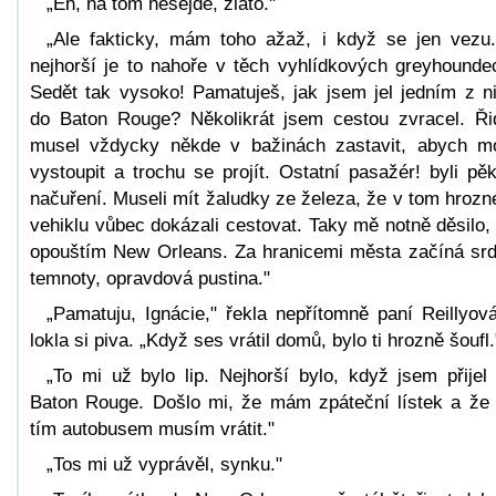
„Eh, na tom nesejde, zlato."
„Ale fakticky, mám toho ažaž, i když se jen vezu
nejhorší je to nahoře v těch vyhlídkových greyhounde
Sedět tak vysoko! Pamatuješ, jak jsem jel jedním z n
do Baton Rouge? Několikrát jsem cestou zvracel. Ři
musel vždycky někde v bažinách zastavit, abych m
vystoupit a trochu se projít. Ostatní pasažér! byli pě
načuření. Museli mít žaludky ze železa, že v tom hroz
vehiklu vůbec dokázali cestovat. Taky mě notně děsilo,
opouštím New Orleans. Za hranicemi města začíná sr
temnoty, opravdová pustina."
„Pamatuju, Ignácie," řekla nepřítomně paní Reillyov
lokla si piva. „Když ses vrátil domů, bylo ti hrozně šoufl.
„To mi už bylo lip. Nejhorší bylo, když jsem přijel
Baton Rouge. Došlo mi, že mám zpáteční lístek a že
tím autobusem musím vrátit."
„Tos mi už vyprávěl, synku."