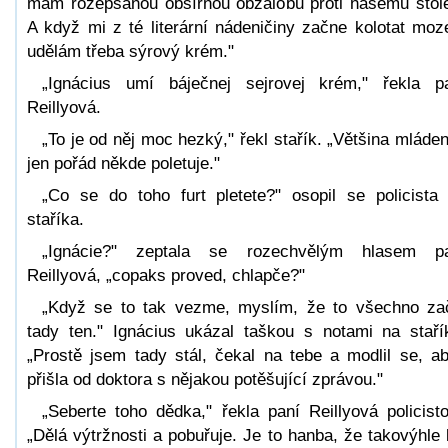
mám rozepsanou obšírnou obžalobu proti našemu stole
A když mi z té literární nádeničiny začne kolotat moz
udělám třeba sýrový krém."
„Ignácius umí báječnej sejrovej krém," řekla p
Reillyová.
„To je od něj moc hezký," řekl stařík. „Většina mláde
jen pořád někde poletuje."
„Co se do toho furt pletete?" osopil se policista
staříka.
„Ignácie?" zeptala se rozechvělým hlasem p
Reillyová, „copaks proved, chlapče?"
„Když se to tak vezme, myslím, že to všechno za
tady ten." Ignácius ukázal taškou s notami na staří
„Prostě jsem tady stál, čekal na tebe a modlil se, a
přišla od doktora s nějakou potěšující zprávou."
„Seberte toho dědka," řekla paní Reillyová policisto
„Dělá výtržnosti a pobuřuje. Je to hanba, že takovýhle l