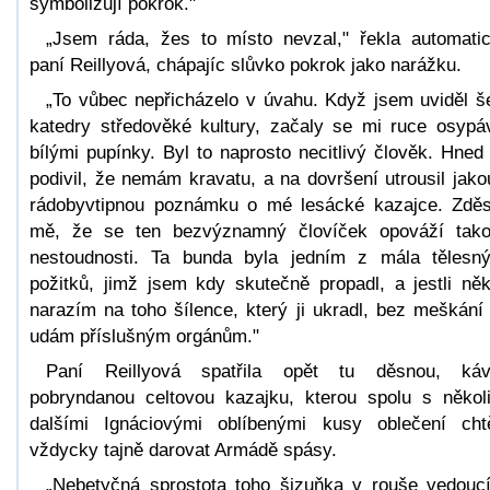
symbolizují pokrok."
„Jsem ráda, žes to místo nevzal," řekla automati
paní Reillyová, chápajíc slůvko pokrok jako narážku.
„To vůbec nepřicházelo v úvahu. Když jsem uviděl š
katedry středověké kultury, začaly se mi ruce osypá
bílými pupínky. Byl to naprosto necitlivý člověk. Hned
podivil, že nemám kravatu, a na dovršení utrousil jako
rádobyvtipnou poznámku o mé lesácké kazajce. Zděs
mě, že se ten bezvýznamný človíček opováží tak
nestoudnosti. Ta bunda byla jedním z mála tělesn
požitků, jimž jsem kdy skutečně propadl, a jestli ně
narazím na toho šílence, který ji ukradl, bez meškání
udám příslušným orgánům."
Paní Reillyová spatřila opět tu děsnou, ká
pobryndanou celtovou kazajku, kterou spolu s někol
dalšími Ignáciovými oblíbenými kusy oblečení cht
vždycky tajně darovat Armádě spásy.
„Nebetyčná sprostota toho šizuňka v rouše vedouc