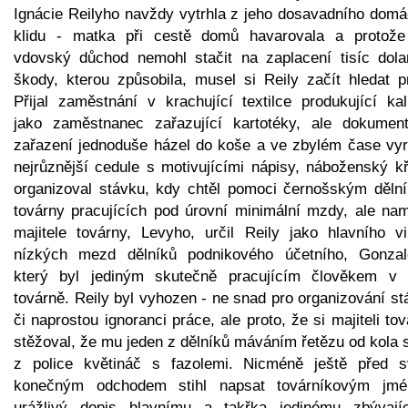
Ignácie Reilyho navždy vytrhla z jeho dosavadního domá
klidu - matka při cestě domů havarovala a protože 
vdovský důchod nemohl stačit na zaplacení tisíc dola
škody, kterou způsobila, musel si Reily začít hledat pr
Přijal zaměstnání v krachující textilce produkující kal
jako zaměstnanec zařazující kartotéky, ale dokumen
zařazení jednoduše házel do koše a ve zbylém čase vyr
nejrůznější cedule s motivujícími nápisy, náboženský kř
organizoval stávku, kdy chtěl pomoci černošským děln
továrny pracujících pod úrovní minimální mzdy, ale nam
majitele továrny, Levyho, určil Reily jako hlavního vi
nízkých mezd dělníků podnikového účetního, Gonzal
který byl jediným skutečně pracujícím člověkem v 
továrně. Reily byl vyhozen - ne snad pro organizování s
či naprostou ignoranci práce, ale proto, že si majiteli to
stěžoval, že mu jeden z dělníků máváním řetězu od kola 
z police květináč s fazolemi. Nicméně ještě před 
konečným odchodem stihl napsat továrníkovým jm
urážlivý dopis hlavnímu a takřka jedinému zbývají