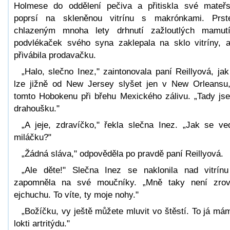
Holmese do oddělení pečiva a přitiskla své mateř
poprsí na skleněnou vitrínu s makrónkami. Prs
chlazeným mnoha lety drhnutí zažloutlých mamut
podvlékaček svého syna zaklepala na sklo vitríny, 
přivábila prodavačku.
„Halo, slečno Inez," zaintonovala paní Reillyová, jak
lze jižně od New Jersey slyšet jen v New Orleansu
tomto Hobokenu při břehu Mexického zálivu. „Tady js
drahoušku."
„A jeje, zdravíčko," řekla slečna Inez. „Jak se ve
miláčku?"
„Žádná sláva," odpověděla po pravdě paní Reillyová.
„Ale děte!" Slečna Inez se naklonila nad vitrín
zapomněla na své moučníky. „Mně taky není zro
ejchuchu. To víte, ty moje nohy."
„Božíčku, vy ještě můžete mluvit vo štěstí. To já má
lokti artritýdu."