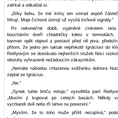
zafrkal a odkašlal si.
„Díky bohu, že mé kníry ten smrad aspoň částe
filtrují. Moje čichové ústrojí už vysílá tísňové signály."
Po nekonečné době, vyplněné cinkotem skla
boucháním dveří chladničky kdesi v temnotách,
barman opět objevil a postavil před ně piva, předstír
přitom, že jedno jen taktak nepřekotil Ignáciovi do klí
Reillyovým se dostávalo nejhorších služeb Noci rozko
obsluhy vyhrazené nežádoucím zákazníkům.
„Nemáte náhodou chlazenou svěženku doktora Nut
zeptal se Ignácius.
„Ne."
„Synek tuhle limču miluje," vysvětlila paní Reillyo
„Musím ji kupovat po celejch basách. Někdy v
vychlandí dvě nebo tři lahve na posezení."
„Myslím, že to toho muže příliš nezajímá," podo