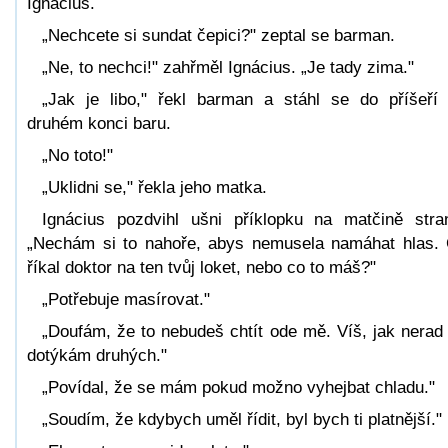
Ignácius.
„Nechcete si sundat čepici?" zeptal se barman.
„Ne, to nechci!" zahřměl Ignácius. „Je tady zima."
„Jak je libo," řekl barman a stáhl se do příšeří
druhém konci baru.
„No toto!"
„Uklidni se," řekla jeho matka.
Ignácius pozdvihl ušni příklopku na matčině stra
„Nechám si to nahoře, abys nemusela namáhat hlas.
říkal doktor na ten tvůj loket, nebo co to máš?"
„Potřebuje masírovat."
„Doufám, že to nebudeš chtít ode mě. Víš, jak nerad
dotýkám druhých."
„Povídal, že se mám pokud možno vyhejbat chladu."
„Soudím, že kdybych uměl řídit, byl bych ti platnější."