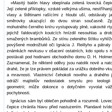
»Masitý balón hlavy obepínala zelená lovecká čepi
Její zelené příklopky, vzduté velkýma ušima, nestříhan
vlasy a štětinami rašícími z hloubi uší, odstávaly j
směrovky ukazující do dvou stran současně. Z
mohutného černého kníru vystupovaly plné, vakovité rty
jejichž faldovatých koutcích hnízdil nesouhlas a dro
smažených brambůrků. Ze stínu zeleného štítku vyhlíž
povýšené modrožluté oči Ignácia J. Reillyho a pátraly
známkách nevkusu v ošacení ostatních, kdo spolu s 
postávali pod hodinami obchodního domu D. H. Holme
Zaznamenal, že některé oděvy jsou natolik nové a nato
drahé, že je lze právem pokládat za urážku dobrého vk
a mravnosti. Vlastnictví čehokoli nového a drahého 
odráží majitelův nedostatek smyslu pro teologi
geometrii; může dokonce o dotyčném vyvolat vá
pochybnosti.
Ignácius sám byl oblečen pohodlně a rozumně. Love
čepice chránila hlavu před nastuzením. Plandavé tvíd