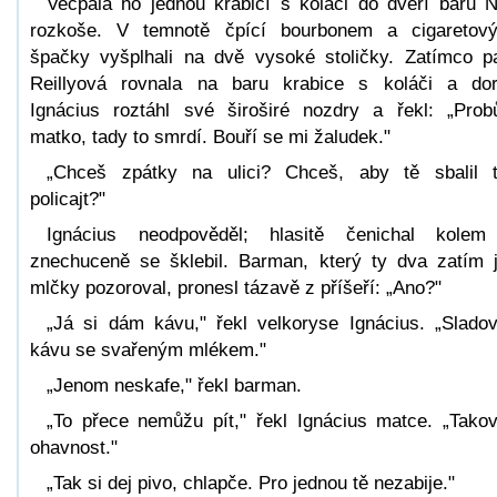
Vecpala ho jednou krabicí s koláči do dveří baru 
rozkoše. V temnotě čpící bourbonem a cigaretov
špačky vyšplhali na dvě vysoké stoličky. Zatímco p
Reillyová rovnala na baru krabice s koláči a dor
Ignácius roztáhl své široširé nozdry a řekl: „Prob
matko, tady to smrdí. Bouří se mi žaludek."
„Chceš zpátky na ulici? Chceš, aby tě sbalil 
policajt?"
Ignácius neodpověděl; hlasitě čenichal kole
znechuceně se šklebil. Barman, který ty dva zatím 
mlčky pozoroval, pronesl tázavě z příšeří: „Ano?"
„Já si dám kávu," řekl velkoryse Ignácius. „Slado
kávu se svařeným mlékem."
„Jenom neskafe," řekl barman.
„To přece nemůžu pít," řekl Ignácius matce. „Tako
ohavnost."
„Tak si dej pivo, chlapče. Pro jednou tě nezabije."