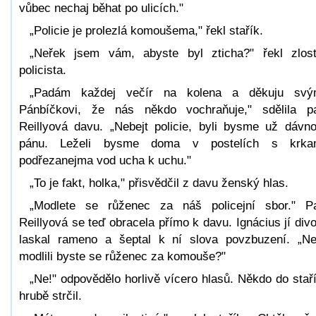
vůbec nechaj běhat po ulicích."
„Policie je prolezlá komoušema," řekl stařík.
„Neřek jsem vám, abyste byl zticha?" řekl zlos
policista.
„Padám každej večír na kolena a děkuju svý
Pánbíčkovi, že nás někdo vochraňuje," sdělila p
Reillyová davu. „Nebejt policie, byli bysme už dávn
pánu. Leželi bysme doma v postelích s krka
podřezanejma vod ucha k uchu."
„To je fakt, holka," přisvědčil z davu ženský hlas.
„Modlete se růženec za náš policejní sbor." P
Reillyová se teď obracela přímo k davu. Ignácius jí div
laskal rameno a šeptal k ní slova povzbuzení. „N
modlili byste se růženec za komouše?"
„Ne!" odpovědělo horlivě vícero hlasů. Někdo do stař
hrubě strčil.