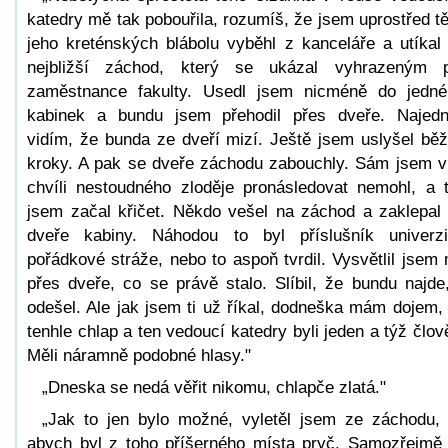
katedry mě tak pobouřila, rozumíš, že jsem uprostřed t
jeho kreténských blábolu vyběhl z kanceláře a utíkal
nejbližší záchod, který se ukázal vyhrazeným 
zaměstnance fakulty. Usedl jsem nicméně do jedn
kabinek a bundu jsem přehodil přes dveře. Najed
vidím, že bunda ze dveří mizí. Ještě jsem uslyšel běž
kroky. A pak se dveře záchodu zabouchly. Sám jsem v
chvíli nestoudného zloděje pronásledovat nemohl, a 
jsem začal křičet. Někdo vešel na záchod a zaklepal
dveře kabiny. Náhodou to byl příslušník univerzi
pořádkové stráže, nebo to aspoň tvrdil. Vysvětlil jsem
přes dveře, co se právě stalo. Slíbil, že bundu najde
odešel. Ale jak jsem ti už říkal, dodneška mám dojem,
tenhle chlap a ten vedoucí katedry byli jeden a týž člov
Měli náramně podobné hlasy."
„Dneska se nedá věřit nikomu, chlapče zlatá."
„Jak to jen bylo možné, vyletěl jsem ze záchodu,
abych byl z toho příšerného místa pryč. Samozřejmě