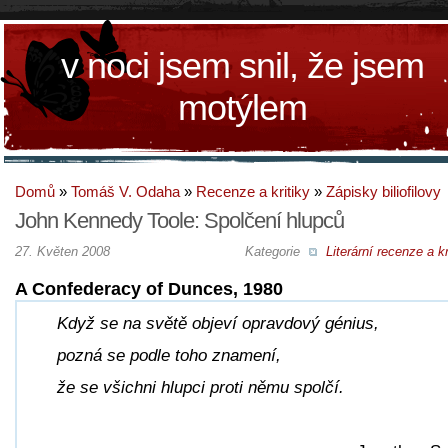
v noci jsem snil, že jsem
motýlem
Domů
»
Tomáš V. Odaha
»
Recenze a kritiky
»
Zápisky biliofilovy
John Kennedy Toole: Spolčení hlupců
27. Květen 2008
Kategorie
Literární recenze a kr
A Confederacy of Dunces, 1980
Když se na světě objeví opravdový génius,
pozná se podle toho znamení,
že se všichni hlupci proti němu spolčí.