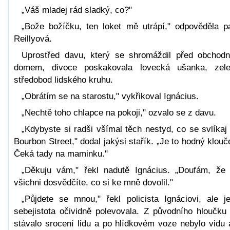
„Váš mladej rád sladký, co?"
„Bože božíčku, ten loket mě utrápí," odpověděla p
Reillyová.
Uprostřed davu, který se shromáždil před obchod
domem, divoce poskakovala lovecká ušanka, zel
středobod lidského kruhu.
„Obrátím se na starostu," vykřikoval Ignácius.
„Nechtě toho chlapce na pokoji," ozvalo se z davu.
„Kdybyste si radši všímal těch nestyd, co se svlíkaj
Bourbon Street," dodal jakýsi stařík. „Je to hodný klouč
Čeká tady na maminku."
„Děkuju vám," řekl nadutě Ignácius. „Doufám, že
všichni dosvědčíte, co si ke mně dovolil."
„Půjdete se mnou," řekl policista Ignáciovi, ale j
sebejistota očividně polevovala. Z původního hloučku
stávalo srocení lidu a po hlídkovém voze nebylo vidu 