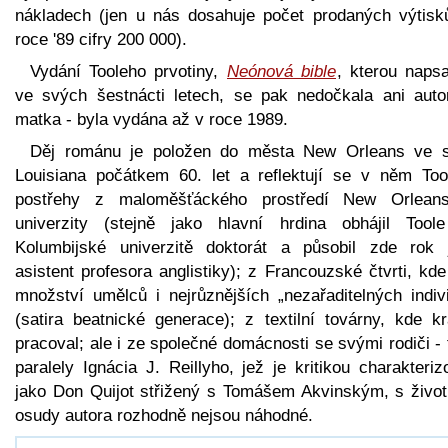
nákladech (jen u nás dosahuje počet prodaných výtisk
roce '89 cifry 200 000).
Vydání Tooleho prvotiny,
Neónová bible
, kterou napsa
ve svých šestnácti letech, se pak nedočkala ani auto
matka - byla vydána až v roce 1989.
Děj románu je položen do města New Orleans ve s
Louisiana počátkem 60. let a reflektují se v něm Too
postřehy z maloměšťáckého prostředí New Orlean
univerzity (stejně jako hlavní hrdina obhájil Tool
Kolumbijské univerzitě doktorát a působil zde rok 
asistent profesora anglistiky); z Francouzské čtvrti, kde
množství umělců i nejrůznějších „nezařaditelných indivi
(satira beatnické generace); z textilní továrny, kde kr
pracoval; ale i ze společné domácnosti se svými rodiči -
paralely Ignácia J. Reillyho, jež je kritikou charakteri
jako Don Quijot střižený s Tomášem Akvinským, s život
osudy autora rozhodně nejsou náhodné.