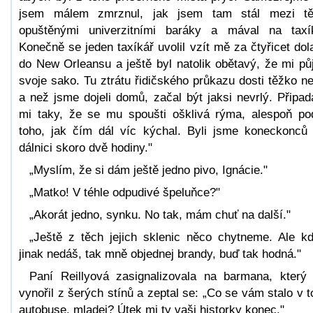
jsem málem zmrznul, jak jsem tam stál mezi t
opuštěnými univerzitními baráky a mával na taxí
Konečně se jeden taxíkář uvolil vzít mě za čtyřicet dol
do New Orleansu a ještě byl natolik obětavý, že mi půj
svoje sako. Tu ztrátu řidičského průkazu dosti těžko ne
a než jsme dojeli domů, začal být jaksi nevrlý. Připad
mi taky, že se mu spoušti ošklivá rýma, alespoň po
toho, jak čím dál víc kýchal. Byli jsme koneckonců
dálnici skoro dvě hodiny."
„Myslím, že si dám ještě jedno pivo, Ignácie."
„Matko! V téhle odpudivé špeluňce?"
„Akorát jedno, synku. No tak, mám chuť na další."
„Ještě z těch jejich sklenic něco chytneme. Ale k
jinak nedáš, tak mně objednej brandy, buď tak hodná."
Paní Reillyová zasignalizovala na barmana, který
vynořil z šerých stínů a zeptal se: „Co se vám stalo v 
autobuse, mladej? Útek mi ty vaši historky konec."