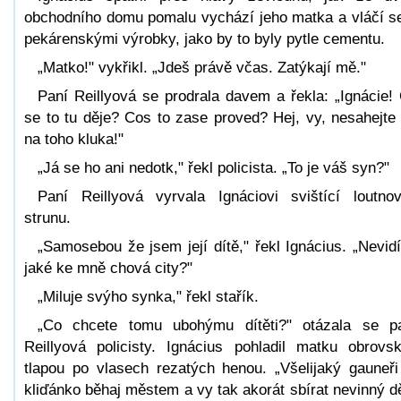
obchodního domu pomalu vychází jeho matka a vláčí s
pekárenskými výrobky, jako by to byly pytle cementu.
„Matko!" vykřikl. „Jdeš právě včas. Zatýkají mě."
Paní Reillyová se prodrala davem a řekla: „Ignácie!
se to tu děje? Cos to zase proved? Hej, vy, nesahejte
na toho kluka!"
„Já se ho ani nedotk," řekl policista. „To je váš syn?"
Paní Reillyová vyrvala Ignáciovi svištící loutno
strunu.
„Samosebou že jsem její dítě," řekl Ignácius. „Nevidí
jaké ke mně chová city?"
„Miluje svýho synka," řekl stařík.
„Co chcete tomu ubohýmu dítěti?" otázala se p
Reillyová policisty. Ignácius pohladil matku obrovs
tlapou po vlasech rezatých henou. „Všelijaký gauneři
kliďánko běhaj městem a vy tak akorát sbírat nevinný dě