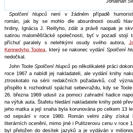
Jonathan Sw
Spolčení hlupců
není v žádném případě humorist
román, jak by se mohlo dle absurdnosti osudů hlav
hrdiny, Ignácia J. Reillyho, zdát a právě naopak je skv
satirou maloměšťácké společnosti, byť v pozadí stojí t
příchuť paralely s nelehkými osudy svého autora,
J
Kennedyho Toolea
, který se nakonec vydání
Spolčení hl
nedočkal.
John Toole
Spolčení hlupců
po několikaleté práci dokon
roce 1967 a nabídl jej nakladateli, ale vydání knihy na
ztroskotalo na sérii redakčních požadavků, což význ
přispělo k rozhodnutí spáchat sebevraždu, kdy se Toole
26. března 1969 udusil za pomoci zahradní hadice napo
na výfuk auta. Štafetu hledání nakladatele knihy poté pře
jeho matka a její snaha byla korunována po celkem 13 le
od sepsání v roce 1980. Román velmi záhy získal 
literárních ocenění, mimo jiné i Pulitzerovu cenu v roce 
byl přeložen do desítek jazyků a je vydáván v miliono