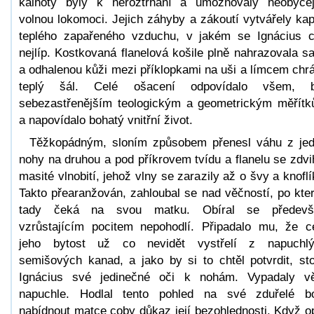
kalhoty byly k neroztrhání a umožňovaly neobyče
volnou lokomoci. Jejich záhyby a zákoutí vytvářely ka
teplého zapařeného vzduchu, v jakém se Ignácius cí
nejlíp. Kostkovaná flanelová košile plně nahrazovala s
a odhalenou kůži mezi příklopkami na uši a límcem chrá
teplý šál. Celé ošacení odpovídalo všem, b
sebezastřenějším teologickým a geometrickým měřít
a napovídalo bohatý vnitřní život.
Těžkopádným, sloním způsobem přenesl váhu z je
nohy na druhou a pod příkrovem tvídu a flanelu se zdvi
masité vlnobití, jehož vlny se zarazily až o švy a knoflí
Takto přearanžován, zahloubal se nad věčností, po kte
tady čeká na svou matku. Obíral se předevš
vzrůstajícím pocitem nepohodlí. Připadalo mu, že c
jeho bytost už co nevidět vystřelí z napuchl
semišových kanad, a jako by si to chtěl potvrdit, sto
Ignácius své jedinečné oči k nohám. Vypadaly v
napuchle. Hodlal tento pohled na své zduřelé b
nabídnout matce coby důkaz její bezohlednosti. Když o