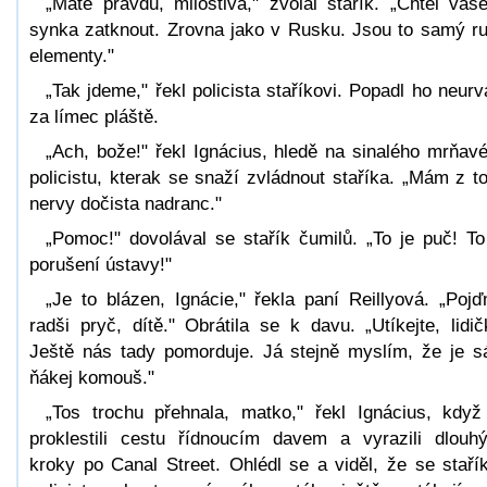
„Máte pravdu, milostivá," zvolal stařík. „Chtěl vaš
synka zatknout. Zrovna jako v Rusku. Jsou to samý r
elementy."
„Tak jdeme," řekl policista staříkovi. Popadl ho neurv
za límec pláště.
„Ach, bože!" řekl Ignácius, hledě na sinalého mrňav
policistu, kterak se snaží zvládnout staříka. „Mám z t
nervy dočista nadranc."
„Pomoc!" dovolával se stařík čumilů. „To je puč! To
porušení ústavy!"
„Je to blázen, Ignácie," řekla paní Reillyová. „Poj
radši pryč, dítě." Obrátila se k davu. „Utíkejte, lidič
Ještě nás tady pomorduje. Já stejně myslím, že je 
ňákej komouš."
„Tos trochu přehnala, matko," řekl Ignácius, když
proklestili cestu řídnoucím davem a vyrazili dlouh
kroky po Canal Street. Ohlédl se a viděl, že se staří