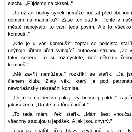
slechu. „Půjdeme na okrsek."
„To už ani hodný synek nemůže počkat před obchod
domem na maminku?" Zase ten stařík. „Tohle v na
městě nebejvalo, to vám teda povim. Ale to všecko
komouši."
„Kdo je u vás komouš?" zeptal se policista staří
uhýbaje přitom před švihající loutnovou strunou. „Že 
taky seberu. To si rozmyslete, než někomu řekn
komouš."
„Mě zavřít nemůžete," rozkřikl se stařík. „Já j
členem klubu Zlatý věk, který je pod patroná
neworleánský rekreační komise."
„Dejte tomu dědovi pokoj, vy hnusnej poldo," zaječ
jakási žena. „Určitě má fůru ňoučat."
„To teda mám," řekl stařík. „Mám šest vnouča
všechny studujou u jeptišek. A jak jsou chytrý."
Ignácius spatřil přes hlavy zevlounů, jak ze dv