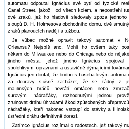
automatu odpoutal Ignácius své bytí od fyzické real
Canal Street, jakož i od všech kolem, a nepostřehl tu
dvé zraků, jež ho hladově sledovaly zpoza jednoho
sloupů D. H. Holmesova obchodního domu, dvě smutn
zraků planoucích nadějí a tužbou.
Je vůbec možné opravit takový automat v N
Orleansu? Nejspíš ano. Mohli ho ovšem taky pos
někam do Milwaukee nebo do Chicaga nebo do nějak
jiného města, jehož jméno Ignácius spojoval 
spolehlivými opravnami a ustavičně dýmajícími továrna
Ignácius jen doufal, že budou s baseballovým automa
za dopravy slušně zacházet, že se žádný z je
malilinkých hráčů nevrátí omlácen nebo zmrza
surovými nádražáky, rozhodnutými jednou prov
zruinovat dráhu úhradami škod způsobených přepravc
nádražáky, kteří nakonec vstoupí do stávky a Illinois
ústřední dráhu definitivně dorazí.
Zatímco Ignácius rozjímal o radostech, jež takový m