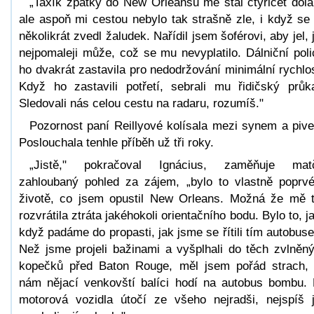
„Taxík zpátky do New Orleansu mě stál čtyřicet dola
ale aspoň mi cestou nebylo tak strašně zle, i když se
několikrát zvedl žaludek. Nařídil jsem šoférovi, aby jel, 
nejpomaleji může, což se mu nevyplatilo. Dálniční poli
ho dvakrát zastavila pro nedodržování minimální rychlos
Když ho zastavili potřetí, sebrali mu řidičský průk
Sledovali nás celou cestu na radaru, rozumíš."
Pozornost paní Reillyové kolísala mezi synem a piv
Poslouchala tenhle příběh už tři roky.
„Jistě," pokračoval Ignácius, zaměňuje mat
zahloubaný pohled za zájem, „bylo to vlastně poprv
životě, co jsem opustil New Orleans. Možná že mě 
rozvrátila ztráta jakéhokoli orientačního bodu. Bylo to, j
když padáme do propasti, jak jsme se řítili tím autobus
Než jsme projeli bažinami a vyšplhali do těch zvlněn
kopečků před Baton Rouge, měl jsem pořád strach,
nám nějací venkovští balíci hodí na autobus bombu.
motorová vozidla útočí ze všeho nejradši, nejspíš 