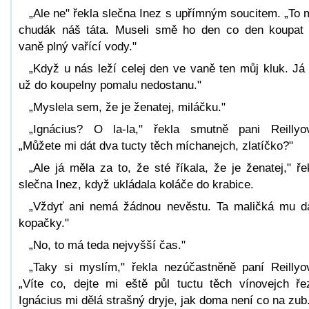
„Ale ne" řekla slečna Inez s upřímným soucitem. „To 
chudák náš táta. Museli smě ho den co den koupat
vaně plný vařící vody."
„Když u nás leží celej den ve vaně ten můj kluk. Já
už do koupelny pomalu nedostanu."
„Myslela sem, že je ženatej, miláčku."
„Ignácius? O la-la," řekla smutně pani Reillyo
„Můžete mi dát dva tucty těch míchanejch, zlatíčko?"
„Ale já měla za to, že sté říkala, že je ženatej," ře
slečna Inez, když ukládala koláče do krabice.
„Vždyť ani nemá žádnou nevěstu. Ta maličká mu d
kopačky."
„No, to má teda nejvyšší čas."
„Taky si myslím," řekla nezúčastněně paní Reillyo
„Víte co, dejte mi eště půl tuctu těch vínovejch ře
Ignácius mi dělá strašný dryje, jak doma není co na zub