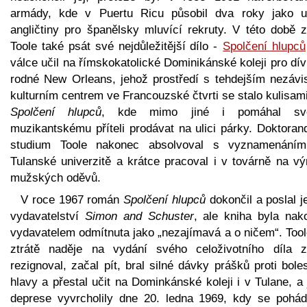
armády, kde v Puertu Ricu působil dva roky jako uč
angličtiny pro španělsky mluvící rekruty. V této době z
Toole také psát své nejdůležitější dílo -
Spolčení hlupců
válce učil na římskokatolické Dominikánské koleji pro dí
rodné New Orleans, jehož prostředí s tehdejším nezávi
kulturním centrem ve Francouzské čtvrti se stalo kulisam
Spolčení hlupců
, kde mimo jiné i pomáhal sv
muzikantskému příteli prodávat na ulici párky. Doktoran
studium Toole nakonec absolvoval s vyznamenání
Tulanské univerzitě a krátce pracoval i v továrně na vý
mužských oděvů.
V roce 1967 román
Spolčení hlupců
dokončil a poslal j
vydavatelství
Simon and Schuster
, ale kniha byla nak
vydavatelem odmítnuta jako „nezajímavá a o ničem“. Tool
ztrátě naděje na vydání svého celoživotního díla z
rezignoval, začal pít, bral silné dávky prášků proti bol
hlavy a přestal učit na Dominkánské koleji i v Tulane, a
deprese vyvrcholily dne 20. ledna 1969, kdy se pohád