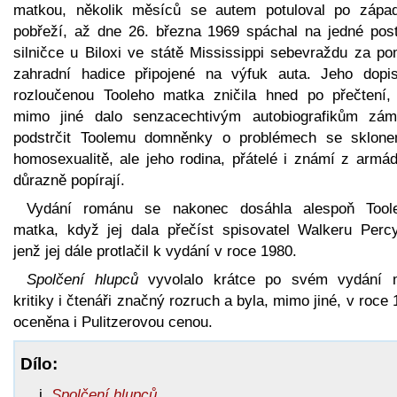
matkou, několik měsíců se autem potuloval po zápa
pobřeží, až dne 26. března 1969 spáchal na jedné post
silničce u Biloxi ve státě Mississippi sebevraždu za po
zahradní hadice připojené na výfuk auta. Jeho dopi
rozloučenou Tooleho matka zničila hned po přečtení,
mimo jiné dalo senzacechtivým autobiografikům zám
podstrčit Toolemu domněnky o problémech se sklon
homosexualitě, ale jeho rodina, přátelé i známí z armád
důrazně popírají.
Vydání románu se nakonec dosáhla alespoň Tool
matka, když jej dala přečíst spisovatel Walkeru Perc
jenž jej dále protlačil k vydání v roce 1980.
Spolčení hlupců
vyvolalo krátce po svém vydání 
kritiky i čtenáři značný rozruch a byla, mimo jiné, v roce
oceněna i Pulitzerovou cenou.
Dílo:
Spolčení hlupců