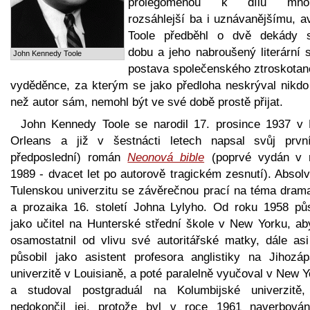
prolegomenou k dílu mno
rozsáhlejší ba i uznávanějšímu, a
Toole předběhl o dvě dekády 
dobu a jeho nabroušený literární s
John Kennedy Toole
postava společenského ztroskotan
vyděděnce, za kterým se jako předloha neskrýval nikdo 
než autor sám, nemohl být ve své době prostě přijat.
John Kennedy Toole se narodil 17. prosince 1937 v
Orleans a již v šestnácti letech napsal svůj prvn
předposlední) román
Neonová bible
(poprvé vydán v 
1989 - dvacet let po autorově tragickém zesnutí). Absol
Tulenskou univerzitu se závěrečnou prací na téma drama
a prozaika 16. století Johna Lylyho. Od roku 1958 půs
jako učitel na Hunterské střední škole v New Yorku, ab
osamostatnil od vlivu své autoritářské matky, dále asi
působil jako asistent profesora anglistiky na Jihozáp
univerzitě v Louisianě, a poté paralelně vyučoval v New 
a studoval postgraduál na Kolumbijské univerzitě,
nedokončil jej, protože byl v roce 1961 naverbová