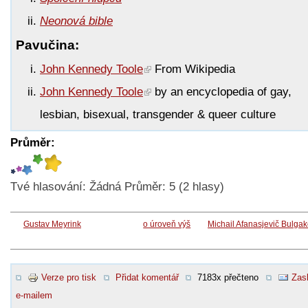
Neonová bible
Pavučina:
John Kennedy Toole
From Wikipedia
John Kennedy Toole
by an encyclopedia of gay,
lesbian, bisexual, transgender & queer culture
Průměr:
Tvé hlasování:
Žádná
Průměr:
5
(
2
hlasy)
Gustav Meyrink
o úroveň výš
Michail Afanasjevič Bulga
Verze pro tisk
Přidat komentář
7183x přečteno
Zasl
e-mailem