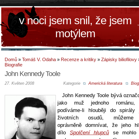
v noci jsem snil, že jsem
motýlem
Domů
»
Tomáš V. Odaha
»
Recenze a kritiky
»
Zápisky biliofilovy
Biografie
John Kennedy Toole
27. Květen 2008
Kategorie
Americká literatura
Biog
John Kennedy Toole bývá označ
jako muž jednoho románu, 
podíváme-li hlouběji do spirály 
životních osudů, můžeme
oprávněně domnívat, že jeho hl
dílo
Spolčení hlupců
se mohlo 