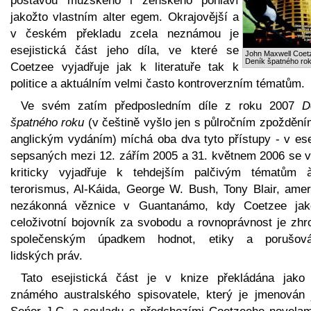
postavou mužského i ženského pohlaví
jakožto vlastním alter egem. Okrajovější a
v českém překladu zcela neznámou je
esejistická část jeho díla, ve které se
John Maxwell Coet
Deník špatného ro
Coetzee vyjadřuje jak k literatuře tak k
politice a aktuálním velmi často kontroverzním tématům.
Ve svém zatím předposledním díle z roku 2007
D
špatného roku
(v češtině vyšlo jen s půlročním zpoždění
anglickým vydáním) míchá oba dva tyto přístupy - v ese
sepsaných mezi 12. zářím 2005 a 31. květnem 2006 se v
kriticky vyjadřuje k tehdejším palčivým tématům 
terorismus, Al-Káida, George W. Bush, Tony Blair, amer
nezákonná věznice v Guantanámo, kdy Coetzee jak
celoživotní bojovník za svobodu a rovnoprávnost je zhr
společenským úpadkem hodnot, etiky a porušov
lidských práv.
Tato esejistická část je v knize překládána jako 
známého australského spisovatele, který je jmenován 