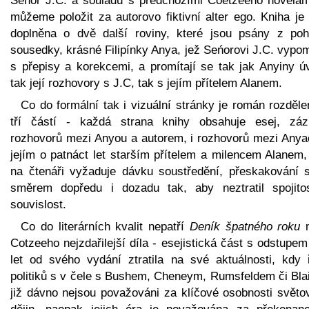
Seńor J.C. a souladu s předchozími Coetzeeho novelami
můžeme položit za autorovo fiktivní alter ego. Kniha je
doplněna o dvě další roviny, které jsou psány z poh
sousedky, krásné Filipínky Anya, jež Seńorovi J.C. vypo
s přepisy a korekcemi, a promítají se tak jak Anyiny ú
tak její rozhovory s J.C, tak s jejím přítelem Alanem.
Co do formální tak i vizuální stránky je román rozděl
tří částí - každá strana knihy obsahuje esej, zá
rozhovorů mezi Anyou a autorem, i rozhovorů mezi Anya
jejím o patnáct let starším přítelem a milencem Alanem,
na čtenáři vyžaduje dávku soustředění, přeskakování s
směrem dopředu i dozadu tak, aby neztratil spojito
souvislost.
Co do literárních kvalit nepatří
Deník špatného roku
m
Cotzeeho nejzdařilejší díla - esejistická část s odstupem
let od svého vydání ztratila na své aktuálnosti, kdy 
politiků s v čele s Bushem, Cheneym,­ Rumsfeldem či Bla
již dávno nejsou považováni za klíčové osobnosti světo