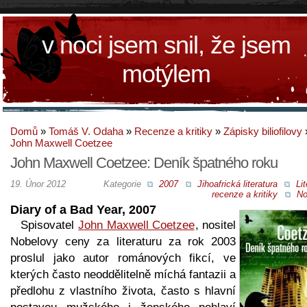
v noci jsem snil, že jsem
motýlem
Domů
»
Tomáš V. Odaha
»
Recenze a kritiky
»
Zápisky biliofilovy
John Maxwell Coetzee
John Maxwell Coetzee: Deník špatného roku
19. Únor 2012
Kategorie
2007
Jihoafrická literatura
Lit
recenze a kritiky
No
Diary of a Bad Year, 2007
Spisovatel
John Maxwell Coetzee
, nositel
Nobelovy ceny za literaturu za rok 2003
proslul jako autor románových fikcí, ve
kterých často neoddělitelně míchá fantazii a
předlohu z vlastního života, často s hlavní