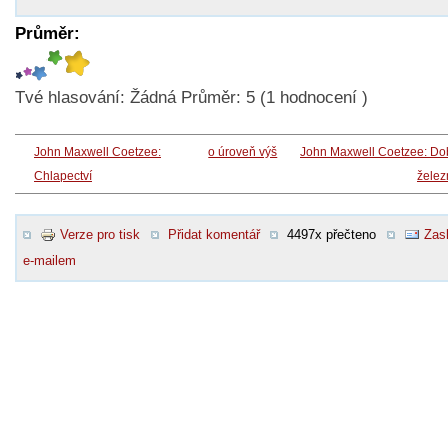
Průměr:
Tvé hlasování:
Žádná
Průměr:
5
(
1
hodnocení )
John Maxwell Coetzee:
o úroveň výš
John Maxwell Coetzee: Do
Chlapectví
želez
Verze pro tisk
Přidat komentář
4497x přečteno
Zasl
e-mailem