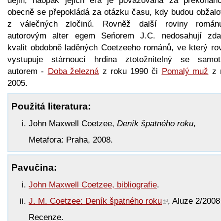
dějin, naopak jejich éra je považována za překonan
obecně se přepokládá za otázku času, kdy budou obžalo
z válečných zločinů. Rovněž další roviny romá
autorovým alter egem Seńorem J.C. nedosahují zda
kvalit obdobně laděných Coetzeeho románů, ve který ro
vystupuje stárnoucí hrdina ztotožnitelný se samo
autorem -
Doba železná
z roku 1990 či
Pomalý muž
z 
2005.
Použitá literatura:
John Maxwell Coetzee,
Deník špatného roku
,
Metafora: Praha, 2008.
Pavučina:
John Maxwell Coetzee, bibliografie
.
J. M. Coetzee: Deník špatného roku
, Aluze 2/2008
Recenze.