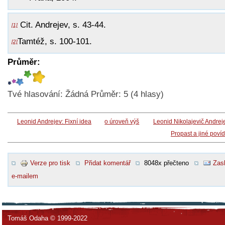
Cit. Andrejev, s. 43-44.
[1]
Tamtéž, s. 100-101.
[2]
Průměr:
Tvé hlasování:
Žádná
Průměr:
5
(
4
hlasy)
Leonid Andrejev: Fixní idea
o úroveň výš
Leonid Nikolajevič Andrej
Propast a jiné poví
Verze pro tisk
Přidat komentář
8048x přečteno
Zasl
e-mailem
Tomáš Odaha © 1999-2022