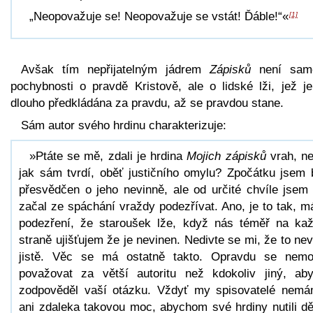
„Neopovažuje se! Neopovažuje se vstát! Ďáble!“«
[1]
Avšak tím nepřijatelným jádrem
Zápisků
není sam
pochybnosti o pravdě Kristově, ale o lidské lži, jež je
dlouho předkládána za pravdu, až se pravdou stane.
Sám autor svého hrdinu charakterizuje:
»Ptáte se mě, zdali je hrdina
Mojich zápisků
vrah, n
jak sám tvrdí, oběť justičního omylu? Zpočátku jsem 
přesvědčen o jeho nevinně, ale od určité chvíle jsem
začal ze spáchání vraždy podezřívat. Ano, je to tak, 
podezření, že staroušek lže, když nás téměř na ka
straně ujišťujem že je nevinen. Nedivte se mi, že to ne
jistě. Věc se má ostatně takto. Opravdu se nem
považovat za větší autoritu než kdokoliv jiný, ab
zodpověděl vaší otázku. Vždyť my spisovatelé nem
ani zdaleka takovou moc, abychom své hrdiny nutili dě