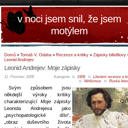
v noci jsem snil, že jsem
motýlem
Domů
»
Tomáš V. Odaha
»
Recenze a kritiky
»
Zápisky biliofilovy
Leonid Andrejev
Leonid Andrejev: Moje zápisky
11. Prosinec 2008
Kategorie
1908
Literární recenze a kr
Nihilismus
Ruská liter
Svým způsobem jsou
někdejší výroky kritiky
charakterizující
Moje zápisky
Leonida Andrejeva jako
„psychopatologické dílo“,
„obraz duševního života