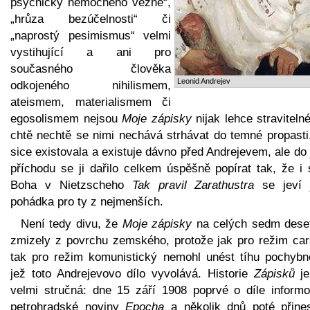
psychicky nemocného vězně“,
„hrůza bezúčelnosti“ či
„naprostý pesimismus“ velmi
vystihující a ani pro
současného člověka
Leonid Andrejev
odkojeného nihilismem,
ateismem, materialismem či
egosolismem nejsou
Moje zápisky
nijak lehce straviteln
chtě nechtě se nimi nechává strhávat do temné propasti,
sice existovala a existuje dávno před Andrejevem, ale do
příchodu se ji dařilo celkem úspěšně popírat tak, že i 
Boha v Nietzscheho
Tak pravil Zarathustra
se jeví 
pohádka pro ty z nejmenších.
Není tedy divu, že
Moje zápisky
na celých sedm deseti
zmizely z povrchu zemského, protože jak pro režim car
tak pro režim komunistický nemohl unést tíhu pochybno
jež toto Andrejevovo dílo vyvolává. Historie
Zápisků
je
velmi stručná: dne 15 září 1908 poprvé o díle informo
petrohradské noviny
Epocha
a několik dnů poté přines