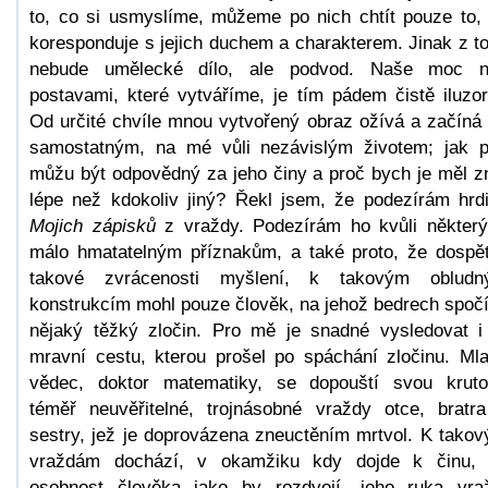
to, co si usmyslíme, můžeme po nich chtít pouze to,
koresponduje s jejich duchem a charakterem. Jinak z t
nebude umělecké dílo, ale podvod. Naše moc n
postavami, které vytváříme, je tím pádem čistě iluzor
Od určité chvíle mnou vytvořený obraz ožívá a začíná 
samostatným, na mé vůli nezávislým životem; jak 
můžu být odpovědný za jeho činy a proč bych je měl z
lépe než kdokoliv jiný? Řekl jsem, že podezírám hrd
Mojich zápisků
z vraždy. Podezírám ho kvůli někter
málo hmatatelným příznakům, a také proto, že dospě
takové zvrácenosti myšlení, k takovým obludn
konstrukcím mohl pouze člověk, na jehož bedrech spoč
nějaký těžký zločin. Pro mě je snadné vysledovat i
mravní cestu, kterou prošel po spáchání zločinu. Ml
vědec, doktor matematiky, se dopouští svou kruto
téměř neuvěřitelné, trojnásobné vraždy otce, bratr
sestry, jež je doprovázena zneuctěním mrtvol. K tako
vraždám dochází, v okamžiku kdy dojde k činu,
osobnost člověka jako by rozdvojí, jeho ruka vra