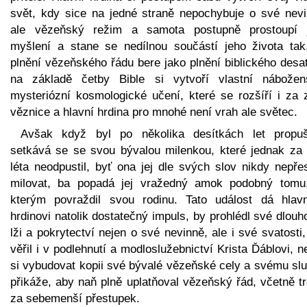
svět, kdy sice na jedné straně nepochybuje o své nevi
ale vězeňský režim a samota postupně prostoupí 
myšlení a stane se nedílnou součástí jeho života tak
plnění vězeňského řádu bere jako plnění biblického desa
na základě četby Bible si vytvoří vlastní nábožen
mysteriózní kosmologické učení, které se rozšíří i za 
věznice a hlavní hrdina pro mnohé není vrah ale světec.
Avšak když byl po několika desítkách let propuš
setkává se se svou bývalou milenkou, které jednak za 
léta neodpustil, byť ona jej dle svých slov nikdy nepře
milovat, ba popadá jej vražedný amok podobný tomu
kterým povraždil svou rodinu. Tato událost dá hlav
hrdinovi natolik dostatečný impuls, by prohlédl své dlouh
lži a pokrytectví nejen o své nevinně, ale i své svatosti
věřil i v podlehnutí a modloslužebnictví Krista Ďáblovi, 
si vybudovat kopii své bývalé vězeňské cely a svému slu
přikáže, aby naň plně uplatňoval vězeňský řád, včetně t
za sebemenší přestupek.