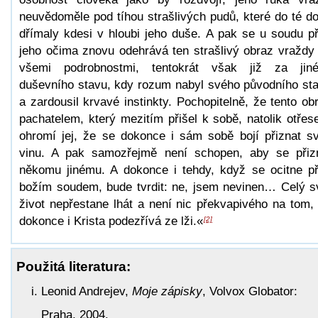
neuvědoměle pod tíhou strašlivých pudů, které do té d
dřímaly kdesi v hloubi jeho duše. A pak se u soudu p
jeho očima znovu odehrává ten strašlivý obraz vraždy
všemi podrobnostmi, tentokrát však již za jin
duševního stavu, kdy rozum nabyl svého původního st
a zardousil krvavé instinkty. Pochopitelně, že tento ob
pachatelem, který mezitím přišel k sobě, natolik otřes
ohromí jej, že se dokonce i sám sobě bojí přiznat sv
vinu. A pak samozřejmě není schopen, aby se přiz
někomu jinému. A dokonce i tehdy, když se ocitne p
božím soudem, bude tvrdit: ne, jsem nevinen… Celý s
život nepřestane lhát a není nic překvapivého na tom,
dokonce i Krista podezřívá ze lži.«
[2]
Použitá literatura:
Leonid Andrejev,
Moje zápisky
, Volvox Globator:
Praha, 2004.