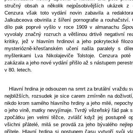
stručný obsah a několik nejpůsobivějších ukázek z d
Cenzura však toto vydání novin zabavila a redaktor
Jalkubceova obvinila z šíření pornografie a rouhačství.
dílo pak poprvé vyšlo v roce 1909 v almanachu
Šipo
vyvolaly značný rozruch a většinou drtivě negativní re
kritiky, jež v hlavním hrdinovi a jeho pokrytecké filozo
mysteriózně-křesťanském učení našla paralely s díl
myšlenkami Lva Nikolajeviče Tolstoje. Cenzura poté 
zakázala a jeho nové vydání přišlo až s nástupem perest
v 80. letech.
Hlavní hrdina je odsouzen na smrt za brutální vraždu 
nejbližších, rozsudek je sice carem zmírněn na doživotí
nikdo krom samého hlavního hrdiny a jeho milé, nepochy
o jeho vině, matky nevyjímaje. Tvrdý vězeňský řád pak s
zpočátku jen velmi těžce, zvlášť když jej postupně op
všichni přátelé, milá se provdá za jeho bývalého nejlep
přítele. Hlavní hrdina si postupem času vytvoří svůj vl