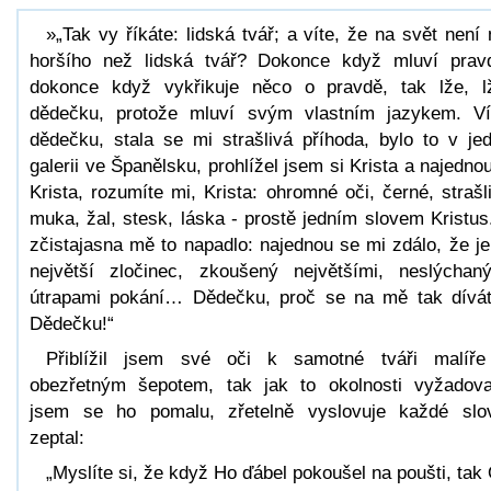
»„Tak vy říkáte: lidská tvář; a víte, že na svět není 
horšího než lidská tvář? Dokonce když mluví prav
dokonce když vykřikuje něco o pravdě, tak lže, l
dědečku, protože mluví svým vlastním jazykem. Ví
dědečku, stala se mi strašlivá příhoda, bylo to v je
galerii ve Španělsku, prohlížel jsem si Krista a najedn
Krista, rozumíte mi, Krista: ohromné oči, černé, strašl
muka, žal, stesk, láska - prostě jedním slovem Kristus
zčistajasna mě to napadlo: najednou se mi zdálo, že je
největší zločinec, zkoušený největšími, neslýchan
útrapami pokání… Dědečku, proč se na mě tak dívá
Dědečku!“
Přiblížil jsem své oči k samotné tváři malíř
obezřetným šepotem, tak jak to okolnosti vyžadova
jsem se ho pomalu, zřetelně vyslovuje každé slo
zeptal:
„Myslíte si, že když Ho ďábel pokoušel na poušti, tak