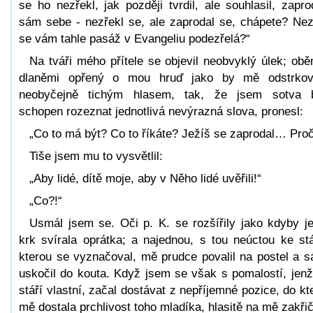
se ho nezřekl, jak později tvrdil, ale souhlasil, zapro
sám sebe - nezřekl se, ale zaprodal se, chápete? Ne
se vám tahle pasáž v Evangeliu podezřelá?“
Na tváři mého přítele se objevil neobvyklý úlek; ob
dlaněmi opřený o mou hruď jako by mě odstrkov
neobyčejně tichým hlasem, tak, že jsem sotva 
schopen rozeznat jednotlivá nevýrazná slova, pronesl:
„Co to má být? Co to říkáte? Ježíš se zaprodal… Pro
Tiše jsem mu to vysvětlil:
„Aby lidé, dítě moje, aby v Něho lidé uvěřili!“
„Co?!“
Usmál jsem se. Oči p. K. se rozšířily jako kdyby j
krk svírala oprátka; a najednou, s tou neúctou ke stá
kterou se vyznačoval, mě prudce povalil na postel a 
uskočil do kouta. Když jsem se však s pomalostí, jenž
stáří vlastní, začal dostávat z nepříjemné pozice, do kt
mě dostala prchlivost toho mladíka, hlasitě na mě zakřič