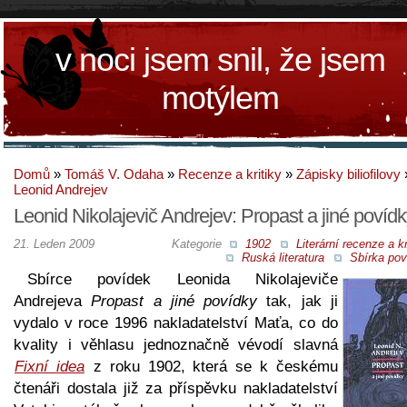
v noci jsem snil, že jsem
motýlem
Domů
»
Tomáš V. Odaha
»
Recenze a kritiky
»
Zápisky biliofilovy
Leonid Andrejev
Leonid Nikolajevič Andrejev: Propast a jiné povíd
21. Leden 2009
Kategorie
1902
Literární recenze a kr
Ruská literatura
Sbírka pov
Sbírce povídek Leonida Nikolajeviče
Andrejeva
Propast a jiné povídky
tak, jak ji
vydalo v roce 1996 nakladatelství Maťa, co do
kvality i věhlasu jednoznačně vévodí slavná
Fixní idea
z roku 1902, která se k českému
čtenáři dostala již za příspěvku nakladatelství