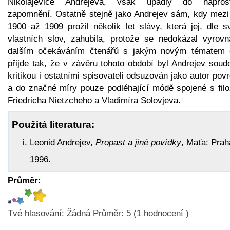
Nikolajeviče Andrejeva, však upadly do napros
zapomnění. Ostatně stejně jako Andrejev sám, kdy mezi 
1900 až 1909 prožil několik let slávy, která jej, dle s
vlastních slov, zahubila, protože se nedokázal vyrovn
dalším očekáváním čtenářů s jakým novým tématem 
přijde tak, že v závěru tohoto období byl Andrejev soud
kritikou i ostatními spisovateli odsuzován jako autor pov
a do značné míry pouze podléhající módě spojené s filoz
Friedricha Nietzcheho a Vladimíra Solovjeva.
Použitá literatura:
Leonid Andrejev,
Propast a jiné povídky
, Maťa: Prah
1996.
Průměr:
Tvé hlasování:
Žádná
Průměr:
5
(
1
hodnocení )