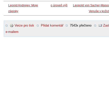
Leonid Andrejev: Moje
o úroveň výš
Leopold von Sacher-Masoc
zápisky
Venuše v koži
Verze pro tisk
Přidat komentář
7543x přečteno
Zasl
e-mailem