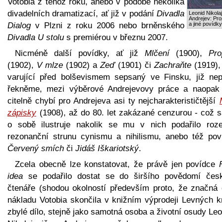
Votobia z téhož roku, anebo v podobě několika
divadelních dramatizací, ať již v podání
Divadla
Leonid Nikola
Andrejev: Pro
Dialog
v Plzni z roku 2006 nebo brněnského
a jiné povídky
Divadla U stolu
s premiérou v březnu 2007.
Nicméně další povídky, ať již
Mlčení
(1900),
Pro
(1902),
V mlze
(1902) a
Zeď
(1901) či
Zachraňte
(1919), 
varující před bolševismem sepsaný ve Finsku, již nepa
řekněme, mezi výběrové Andrejevovy práce a naopak
citelně chybí pro Andrejeva asi ty nejcharakterističtější
zápisky
(1908), až do 80. let zakázané cenzurou - což 
o sobě ilustruje nakolik se mu v nich podařilo roze
rezonanční strunu cynismu a nihilismu, anebo též pov
Červený smích
či
Jidáš Iškariotský
.
Zcela obecně lze konstatovat, že právě jen povídce
idea
se podařilo dostat se do širšího povědomí čes
čtenáře (shodou okolností především proto, že značná 
nákladu Votobia skončila v knižním výprodeji Levných kn
zbylé dílo, stejně jako samotná osoba a životní osudy Le