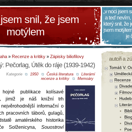
„v noci jsem s
 jsem snil, že jsem
a teď nevím,
který snil, že
motýlem
jsem motýlem
je
daha
»
Recenze a kritiky
»
Zápisky biliofilovy
autoři a z
: Pečorlag, Útěk do ráje (1939-1942)
Tomáš V. O
Umělecká
Kategorie
1950
Česká literatura
Literární
recenze a kritiky
Memoáry
Recenze a
Divade
hojné publikace kolísavé
Filmov
Hudebn
ty, jimiž je náš knižní trh
Literár
 nejvěrohodnější informační o
Bibl
ch pracovních táborů, gulagů,
Biog
dstatě amatérského historika
Diva
iče Solženicyna,
Souostroví
Poe