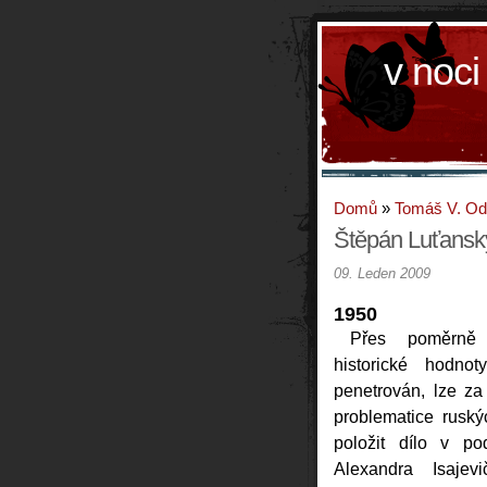
v noci
Domů
»
Tomáš V. O
Štěpán Luťanský
09. Leden 2009
1950
Přes poměrně 
historické hodno
penetrován, lze za
problematice ruský
položit dílo v po
Alexandra Isajev