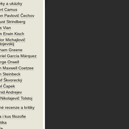
vky a ukázky
ert Camus
on Pavlovič Čechov
ust Strindberg
s Vian
n Erwin Kisch
or Michajlovič
ojevskij
ham Greene
riel García Márquez
rge Orwell
n Maxwell Coetzee
n Steinbeck
ef Škvorecký
el Čapek
nid Andrejev
Nikolajevič Tolstoj
né recenze a kritiky
 i kus filozofie
tika
ře