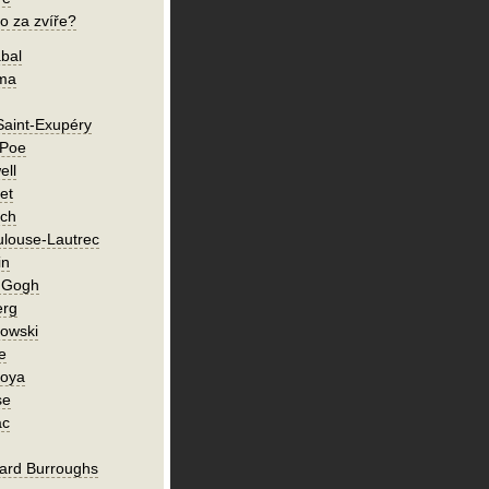
o za zvíře?
bal
íma
Saint-Exupéry
 Poe
ell
et
ch
ulouse-Lautrec
in
n Gogh
erg
owski
e
Goya
se
ac
ard Burroughs