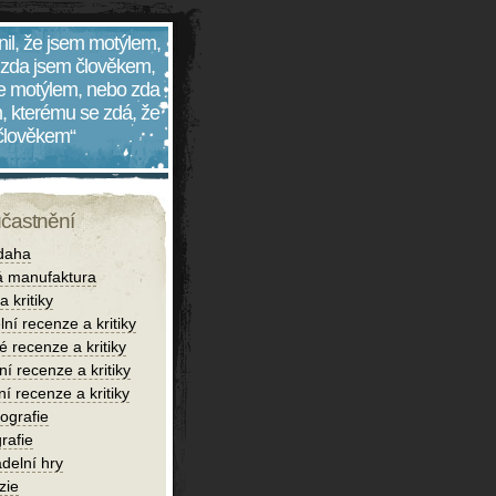
nil, že jsem motýlem,
 zda jsem člověkem,
 je motýlem, nebo zda
, kterému se zdá, že
 člověkem“
účastnění
daha
 manufaktura
 kritiky
lní recenze a kritiky
é recenze a kritiky
í recenze a kritiky
ní recenze a kritiky
iografie
rafie
delní hry
zie