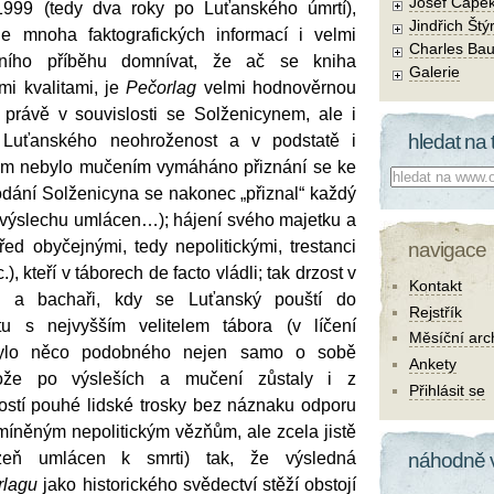
Josef Čape
 1999 (tedy dva roky po Luťanského úmrtí),
Jindřich Štý
e mnoha faktografických informací i velmi
Charles Bau
bního příběhu domnívat, že ač se kniha
Galerie
ími kvalitami, je
Pečorlag
velmi hodnověrnou
právě v souvislosti se Solženicynem, ale i
hledat na 
e Luťanského neohroženost a v podstatě i
něm nebylo mučením vymáháno přiznání se ke
Co hledat:
odání Solženicyna se nakonec „přiznal“ každý
i výslechu umlácen…); hájení svého majetku a
ed obyčejnými, tedy nepolitickými, trestanci
navigace
tc.), kteří v táborech de facto vládli; tak drzost v
Kontakt
ci a bachaři, kdy se Luťanský pouští do
Rejstřík
ktu s nejvyšším velitelem tábora (v líčení
Měsíční arc
bylo něco podobného nejen samo o sobě
Ankety
otože po výsleších a mučení zůstaly i z
Přihlásit se
ností pouhé lidské trosky bez náznaku odporu
 zmíněným nepolitickým vězňům, ale zcela jistě
zeň umlácen k smrti) tak, že výsledná
náhodně 
rlagu
jako historického svědectví stěží obstojí