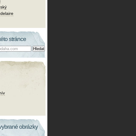
k
rský
delaire
této stránce
hív
vybrané obrázky