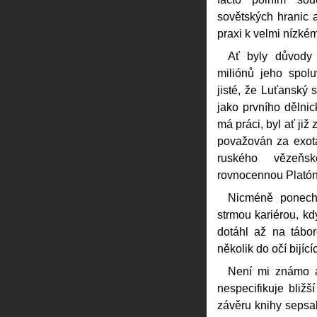
sovětských hranic 
praxi k velmi nízkém
Ať byly důvody 
miliónů jeho spolu
jisté, že Luťanský
jako prvního dělni
má práci, byl ať již
považován za exota
ruského vězeňsk
rovnocennou Plató
Nicméně ponech
strmou kariérou, kd
dotáhl až na tábo
několik do očí bijí
Není mi známo a 
nespecifikuje bliž
závěru knihy sepsal