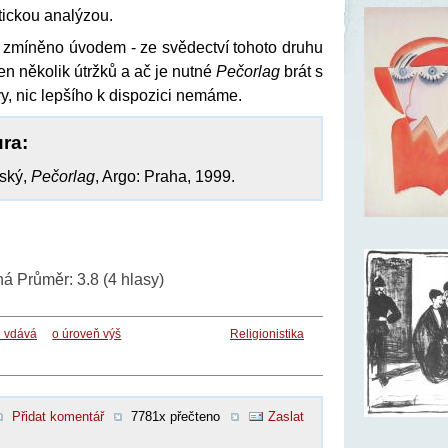
itickou analýzou.
o zmíněno úvodem - ze svědectví tohoto druhu
n několik útržků a ač je nutné
Pečorlag
brát s
vy, nic lepšího k dispozici nemáme.
ura:
ský,
Pečorlag
, Argo: Praha, 1999.
ná
Průměr:
3.8
(
4
hlasy)
e vdává
o úroveň výš
Religionistika
Přidat komentář
7781x přečteno
Zaslat