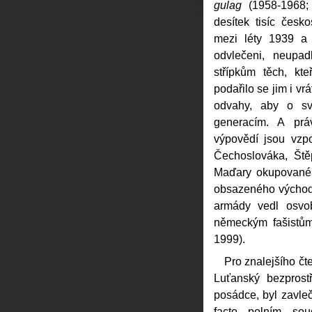
gulag
(1958-1968; 
desítek tisíc česk
mezi léty 1939 a
odvlečeni, neupa
střípkům těch, kte
podařilo se jim i vr
odvahy, aby o sv
generacím. A prá
výpovědí jsou vzp
Čechoslováka, Ště
Maďary okupované
obsazeného východ
armády vedl osvob
německým fašistů
1999).
Pro znalejšího čt
Luťanský bezprostř
posádce, byl zavleč
facto polním sou