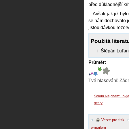
před důkladnější kr
Avšak jak již byl
se nám dochovalo je
jistou dávkou rezer
Použitá literat
Štěpán Luťan
Průměr:
Tvé hlasování:
Žád
Šolom Alejchem: Tovj
dcery
Verze pro tisk
e-mailem