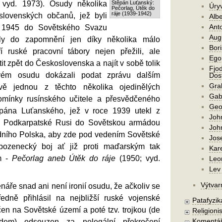
vyd. 1973). Osudy několika
Štěpán Luťanský:
Úry
Pečorlag, Útěk do
ráje (1939-1942)
oslovenských občanů, jež byli
Alb
Ant
 1945 do Sovětského Svazu
Aug
dly do zapomnění jen díky několika málo
Bori
ří ruské pracovní tábory nejen přežili, ale
Ego
átit zpět do Československa a najít v sobě tolik
Fjod
ém osudu dokázali podat zprávu dalším
Dost
Gra
vě jednou z těchto několika ojedinělých
Gab
omínky rusínského učitele a přesvědčeného
Geo
pána Luťanského, jež v roce 1939 utekl z
Joh
 Podkarpatské Rusi do Sovětskou armádou
Joh
ního Polska, aby zde pod vedením Sovětské
Jos
ozenecký boj ať již proti maďarským tak
Kar
m -
Pečorlag aneb Útěk do ráje
(1950; vyd.
Leo
Lev 
Výtvar
enáře snad ani není ironií osudu, že ačkoliv se
edně přihlásil na nejbližší ruské vojenské
Patafyzika
en na Sovětské území a poté tzv. trojkou (de
Religionis
Komentá
dem) odsouzen za nelegální překročení