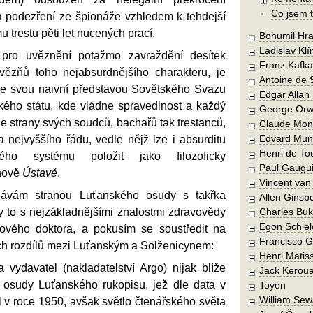
Co jsem t
a podezření ze špionáže vzhledem k tehdejší
u trestu pěti let nucených prací.
Bohumil Hra
Ladislav Kl
pro uvěznění potažmo zavraždění desítek
Franz Kafka
vězňů toho nejabsurdnějšího charakteru, je
Antoine de 
 se svou naivní představou Sovětského Svazu
Edgar Allan
ckého státu, kde vládne spravedlnost a každý
George Orw
 ze strany svých soudců, bachařů tak trestanců,
Claude Mon
Edvard Mun
 nejvyššího řádu, vedle nějž lze i absurditu
Henri de To
ého systému položit jako filozoficky
Paul Gaugu
nově
Ústavě
.
Vincent va
ávám stranou Luťanského osudy s takřka
Allen Ginsb
y to s nejzákladnějšími znalostmi zdravovědy
Charles Buk
Egon Schiel
rového doktora, a pokusím se soustředit na
Francisco 
cích rozdílů mezi Luťanským a Solženicynem:
Henri Matis
vydavatel (nakladatelství Argo) nijak blíže
Jack Kerou
ší osudy Luťanského rukopisu, jež dle data v
Toyen
William Sew
 v roce 1950, avšak světlo čtenářského světa