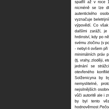
spatřil až v roce
nicméně se lze dl
autentického oso
vyznačuje beletrijn
výpovědí. Co však 
dalšími zaráží, j
hrdinství, kdy po 
svému zločinu (v p
- nebyl-li ovšem př
minimálních práv př
(tj. vrahy, zloději, e
jednání se stráž
otevřeného konfli
Solženicyna by 
nemyslitelné, pr
nejsilnějších osob
vůči autoritě ale i
by byl tento vě
hodnověrnost
Pečo