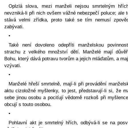
Oplzlá slova, mezi manželi nejsou smrtelným hříc
nevzniká-li při nich ovšem vážné nebezpečí poluce; ale 
stává velmi zřídka, proto také se tím nemusí zpověd
zabývati.
•
Také není dovoleno odepříti manželskou povinnos
strachu z velkého množství dětí. Manželé mají důvěř
Bohu, který dává potravu tvorům a jejich mláďatům, a ma
vzývati.
•
Manželé hřeší smrtelně, mají-li při provádění manžels
aktu cizoložné myšlenky, to jest, představují-li si, že m
sebe jinou osobu a pociťují vědomě rozkoš při myšlence
obcují s touto osobou.
•
Pohlavní akt je smrtelný hřích, odbývá-li se na posv