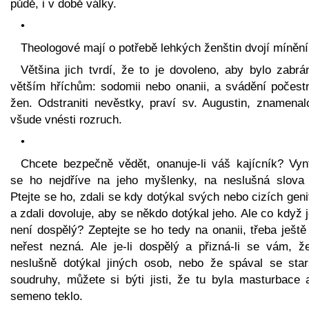
půdě, i v době války.
•
Theologové mají o potřebě lehkých ženštin dvojí mínění
Většina jich tvrdí, že to je dovoleno, aby bylo zabrá
větším hříchům: sodomii nebo onanii, a svádění počest
žen. Odstraniti nevěstky, praví sv. Augustin, znamenal
všude vnésti rozruch.
•
Chcete bezpečně vědět, onanuje-li váš kajícník? Vynt
se ho nejdříve na jeho myšlenky, na neslušná slova 
Ptejte se ho, zdali se kdy dotýkal svých nebo cizích genit
a zdali dovoluje, aby se někdo dotýkal jeho. Ale co když 
není dospělý? Zeptejte se ho tedy na onanii, třeba ještě
neřest nezná. Ale je-li dospělý a přizná-li se vám, ž
neslušně dotýkal jiných osob, nebo že spával se star
soudruhy, můžete si býti jisti, že tu byla masturbace 
semeno teklo.