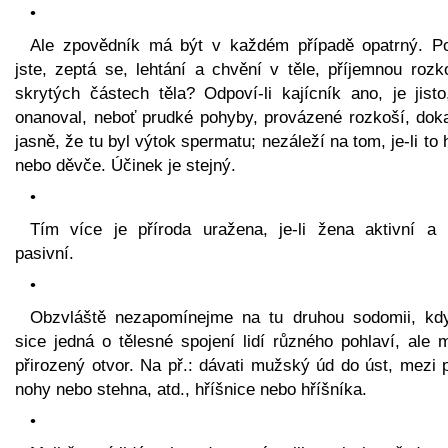
•
Ale zpovědník má být v každém případě opatrný. Poc
jste, zeptá se, lehtání a chvění v těle, příjemnou rozk
skrytých částech těla? Odpoví-li kajícník ano, je jisto
onanoval, neboť prudké pohyby, provázené rozkoší, doka
jasně, že tu byl výtok spermatu; nezáleží na tom, je-li to
nebo děvče. Účinek je stejný.
•
Tím více je příroda uražena, je-li žena aktivní a
pasivní.
•
Obzvláště nezapomínejme na tu druhou sodomii, kd
sice jedná o tělesné spojení lidí různého pohlaví, ale 
přirozený otvor. Na př.: dávati mužský úd do úst, mezi 
nohy nebo stehna, atd., hříšnice nebo hříšníka.
•