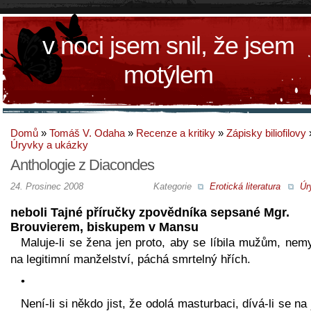
v noci jsem snil, že jsem
motýlem
Domů
»
Tomáš V. Odaha
»
Recenze a kritiky
»
Zápisky biliofilovy
Úryvky a ukázky
Anthologie z Diacondes
24. Prosinec 2008
Kategorie
Erotická literatura
Úr
neboli Tajné příručky zpovědníka sepsané Mgr.
Brouvierem, biskupem v Mansu
Maluje-li se žena jen proto, aby se líbila mužům, nem
na legitimní manželství, páchá smrtelný hřích.
•
Není-li si někdo jist, že odolá masturbaci, dívá-li se na 