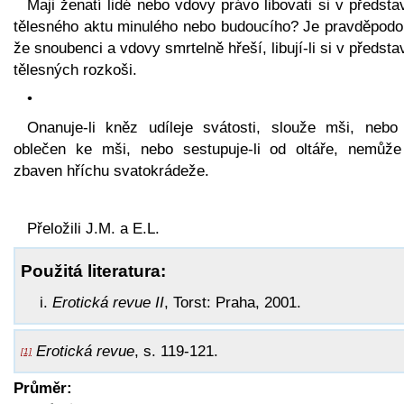
Maji ženatí lidé nebo vdovy právo libovati si v předst
tělesného aktu minulého nebo budoucího? Je pravděpodo
že snoubenci a vdovy smrtelně hřeší, libují-li si v předst
tělesných rozkoši.
•
Onanuje-li kněz udíleje svátosti, slouže mši, nebo j
oblečen ke mši, nebo sestupuje-li od oltáře, nemůže
zbaven hříchu svatokrádeže.
Přeložili J.M. a E.L.
Použitá literatura:
Erotická revue II
, Torst: Praha, 2001.
Erotická revue
, s. 119-121.
[1]
Průměr: