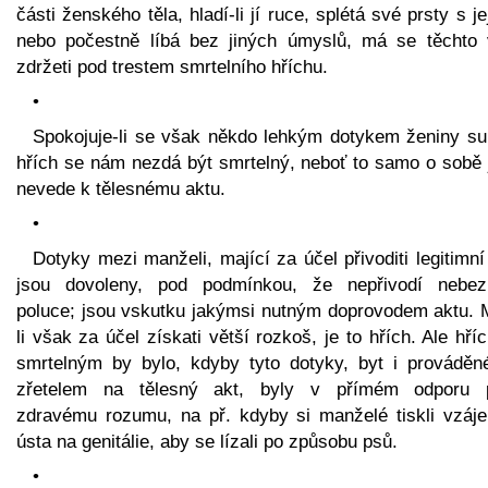
části ženského těla, hladí-li jí ruce, splétá své prsty s je
nebo počestně líbá bez jiných úmyslů, má se těchto 
zdržeti pod trestem smrtelního hříchu.
•
Spokojuje-li se však někdo lehkým dotykem ženiny su
hřích se nám nezdá být smrtelný, neboť to samo o sobě j
nevede k tělesnému aktu.
•
Dotyky mezi manželi, mající za účel přivoditi legitimní
jsou dovoleny, pod podmínkou, že nepřivodí nebez
poluce; jsou vskutku jakýmsi nutným doprovodem aktu. M
li však za účel získati větší rozkoš, je to hřích. Ale hř
smrtelným by bylo, kdyby tyto dotyky, byt i prováděn
zřetelem na tělesný akt, byly v přímém odporu p
zdravému rozumu, na př. kdyby si manželé tiskli vzáj
ústa na genitálie, aby se lízali po způsobu psů.
•