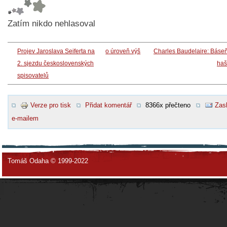
Zatím nikdo nehlasoval
Projev Jaroslava Seiferta na
o úroveň výš
Charles Baudelaire: Báse
2. sjezdu československých
haš
spisovatelů
Verze pro tisk
Přidat komentář
8366x přečteno
Zasl
e-mailem
Tomáš Odaha © 1999-2022