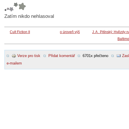
Zatím nikdo nehlasoval
Cult Fiction II
o úroveň výš
J. A . Pitínský: Hvězdy 
Baltim
Verze pro tisk
Přidat komentář
6701x přečteno
Zasl
e-mailem