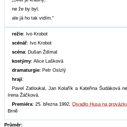
ne že by byl,
ale já ho tak vidím.“
režie
: Ivo Krobot
scénář
: Ivo Krobot
scéna
: Dušan Ždímal
kostýmy
: Alice Lašková
dramaturgie
: Petr Oslzlý
hrají
:
Pavel Zatloukal, Jan Kolařík a Kateřina Šudáková n
Irena Žáčková.
Premiéra
: 25. března 1992,
Divadlo Husa na provázk
Brně
Průměr: