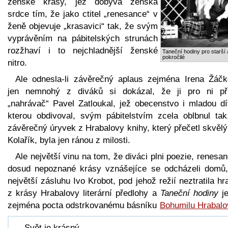
ženské krásy, jež dobývá ženská
srdce tím, že jako ctitel „renesance“ v
ženě objevuje „krasavici“ tak, že svým
vyprávěním na pábitelských strunách
rozžhaví i to nejchladnější ženské
Taneční hodiny pro starší 
pokročilé
nitro.
Ale odnesla-li závěrečný aplaus zejména Irena Žáčk
jen nemnohý z diváků si dokázal, že ji pro ni při
„nahrávač“ Pavel Zatloukal, jež obecenstvo i mladou dí
kterou obdivoval, svým pábitelstvím zcela oblbnul tak
závěrečný úryvek z Hrabalovy knihy, který přečetl skvěl
Kolařík, byla jen ránou z milosti.
Ale největší vinu na tom, že diváci plni poezie, renesa
dosud nepoznané krásy vznášejíce se odcházeli domů
největší zásluhu Ivo Krobot, pod jehož režií neztratila hr
z krásy Hrabalovy literární předlohy a
Taneční hodiny
je
zejména pocta odstrkovanému básníku
Bohumilu Hrabalo
„Svět je krásný,