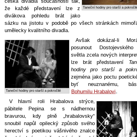
česká divadla současnosti tak,
že každé představení lze z
Taneční hodiny pro starší a pokročil
divákova pohledu brát jako
sázku na jistotu v podobě po všech stránkách mimoř
umělecky kvalitního divadla.
Avšak dokázal-li Mor
posunout Dostojevskéh
světla zcela nových interpre
lze brát představení
Tan
hodiny pro starší a pokro
zejména jako poctu poetick
byť neuznanému, básn
Taneční hodiny pro starší a pokročilé
Bohumilu Hrabalovi
.
V hlavní roli Hrabalova strýce,
pábitele Pepina se s nádhernou
bravurou, kdy plně „hrabalovsky“
snoubil napůl opilecký způsob svého
herectví s poetikou vášnivého znalce