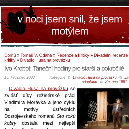
v noci jsem snil, že jsem
motýlem
Domů
»
Tomáš V. Odaha
»
Recenze a kritiky
»
Divadelní recenze
kritiky
»
Divadlo Husa na provázku
Ivo Krobot: Taneční hodiny pro starší a pokročilé
15. Prosinec 2008
Kategorie
Divadlo Husa na provázku
Lit
adaptace
Sezóna 1991-
Divadlo Husa na provázku
se
zvlášť díky režisérské práci
Vladimíra Morávka a jeho cyklu
na motivy ústředních
Dostojevského románů
Sto roků
kobry
dostala mezi nejlepší