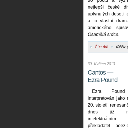
do počtu a význ
nejlepší české di
uplynulých deseti l
a to vlastní drama
amerického spiso
Osamělá srdce
.
Číst dál
4988x 
30. Květen 2013
Cantos —
Ezra Pound
Ezra Poun
interpretován jako 
20. století, renesa
dnes již nedo
intelektuální
překladatel poez