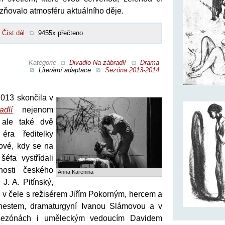
zňovalo atmosféru aktuálního děje.
Číst dál
9455x přečteno
Kategorie
Divadlo Na zábradlí
Drama
Literární adaptace
Sezóna 2013-2014
013 skončila v
dlí
nejenom
 ale také dvě
 éra ředitelky
vé, kdy se na
éfa vystřídali
nosti českého
Anna Karenina
 J. A. Pitínský,
ti v čele s režisérem Jiřím Pokorným, hercem a
rnestem, dramaturgyní Ivanou Slámovou a v
 sezónách i uměleckým vedoucím Davidem