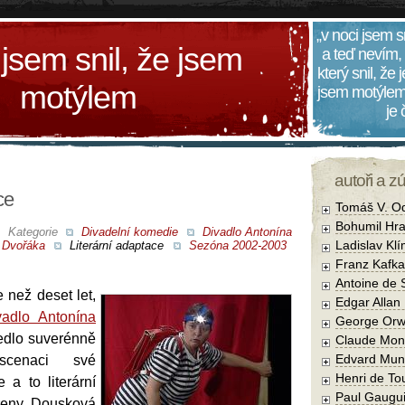
„v noci jsem s
 jsem snil, že jsem
a teď nevím,
který snil, že
motýlem
jsem motýlem
je
autoři a z
ce
Tomáš V. O
Bohumil Hra
Kategorie
Divadelní komedie
Divadlo Antonína
Ladislav Kl
Dvořáka
Literární adaptace
Sezóna 2002-2003
Franz Kafka
Antoine de 
e než deset let,
Edgar Allan
vadlo Antonína
George Orw
edlo suverénně
Claude Mon
Edvard Mun
nscenaci své
Henri de To
e a to literární
Paul Gaugu
reny Dousková