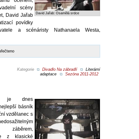
amu ocenění,
vadelní scény
David Jařab: Osamělá srdce
et, David Jařab
tizací povídky
vatele a scénáristy Nathanaela Westa,
přečteno
Kategorie
Divadlo Na zábradlí
Literární
adaptace
Sezóna 2011-2012
d je dnes
nejlepší básník
nční vzdělanec s
sažitelným
m záběrem,
ie z klasické