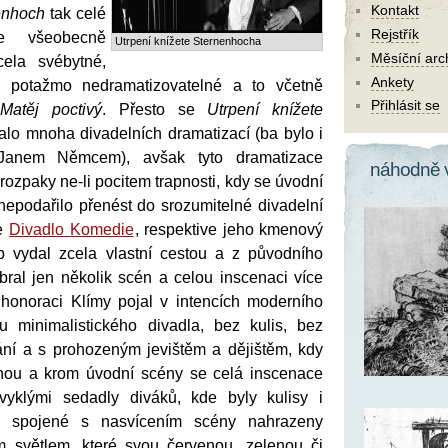
Kontakt
enhoch
tak celé
Rejstřík
 všeobecně
Utrpení knížete Sternenhocha
Měsíční arc
ela svébytné,
Ankety
né, potažmo nedramatizovatelné a to včetně
Přihlásit se
u
Matěj poctivý
. Přesto se
Utrpení knížete
lo mnoha divadelních dramatizací (ba bylo i
Janem Němcem), avšak tyto dramatizace
náhodně 
rozpaky ne-li pocitem trapnosti, kdy se úvodní
nepodařilo přenést do srozumitelné divadelní
se
Divadlo Komedie
, respektive jeho kmenový
b vydal zcela vlastní cestou a z původního
bral jen několik scén a celou inscenaci více
honoraci Klímy pojal v intencích moderního
u minimalistického divadla, bez kulis, bez
ní a s prohozeným jevištěm a dějištěm, kdy
onou a krom úvodní scény se celá inscenace
yklými sedadly diváků, kde byly kulisy i
ky spojené s nasvícením scény nahrazeny
 světlem, které svou červenou, zelenou či