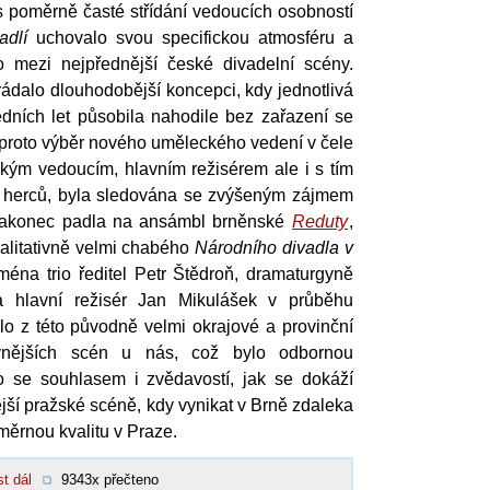
 poměrně časté střídání vedoucích osobností
adlí
uchovalo svou specifickou atmosféru a
o mezi nejpřednější české divadelní scény.
rádalo dlouhodobější koncepci, kdy jednotlivá
edních let působila nahodile bez zařazení se
 proto výběr nového uměleckého vedení v čele
ckým vedoucím, hlavním režisérem ale i s tím
herců, byla sledována se zvýšeným zájmem
nakonec padla na ansámbl brněnské
Reduty
,
valitativně velmi chabého
Národního divadla v
ména trio ředitel Petr Štědroň, dramaturgyně
 hlavní režisér Jan Mikulášek v průběhu
lo z této původně velmi okrajové a provinční
ivnějších scén u nás, což bylo odbornou
no se souhlasem i zvědavostí, jak se dokáží
jší pražské scéně, kdy vynikat v Brně zdaleka
ěrnou kvalitu v Praze.
st dál
9343x přečteno