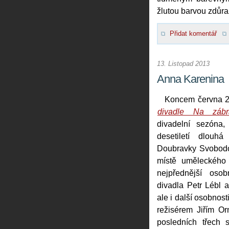
žlutou barvou zdůra
Přidat komentář
13. Listopad 2013
Anna Karenina
Koncem června 2
divadle Na zábra
divadelní sezóna,
desetiletí dlouhá
Doubravky Svobodo
místě uměleckého š
nejpřednější osob
divadla Petr Lébl a
ale i další osobnos
režisérem Jiřím O
posledních třech