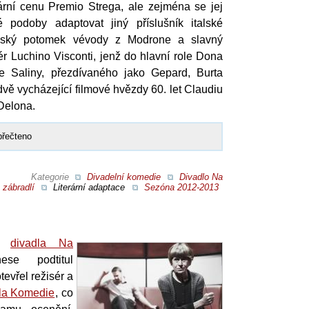
erární cenu Premio Strega, ale zejména se jej
é podoby adaptovat jiný příslušník italské
ánský potomek vévody z Modrone a slavný
sér Luchino Visconti, jenž do hlavní role Dona
ze Saliny, přezdívaného jako Gepard, Burta
dvě vycházející filmové hvězdy 60. let Claudiu
Delona.
přečteno
Kategorie
Divadelní komedie
Divadlo Na
zábradlí
Literární adaptace
Sezóna 2012-2013
nu
divadla Na
se podtitul
tevřel režisér a
la Komedie
, co