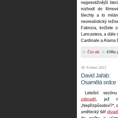
nejprestižnější lit
rozhodl do filmov
šlechty a to mil
neorealistický reži
Fabrizia, knížete 
Lancastera, a dále 
Cardinale a Alaina 
Číst dál
6785x 
30. Květen 2013
David Jařab:
Osamělá srdce
Letošní sezó
zábradlí
, jež ne
„Nepřizpůsobiví?“, o
umělecký šéf
divad