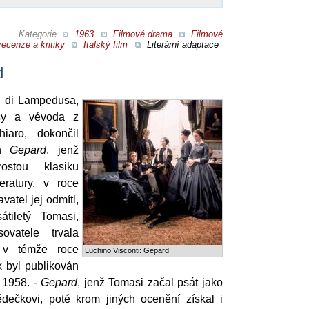
Kategorie
1963
Filmové drama
Filmové
recenze a kritiky
Italský film
Literární adaptace
d
 di Lampedusa,
sy a vévoda z
iaro, dokončil
án
Gepard
, jenž
ostou klasiku
teratury, v roce
vatel jej odmítl,
tiletý Tomasi,
ovatele trvala
 v témže roce
Luchino Visconti: Gepard
k byl publikován
 1958. -
Gepard
, jenž Tomasi začal psát jako
dečkovi, poté krom jiných ocenění získal i