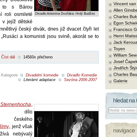
Vincent va
to s Bárou
Allen Ginsb
 roli osmileté
Divadlo Antonína Dvořáka: Hrdý Budžes
Charles Buk
v jejíž dětské
Egon Schiel
mnětlivý český divák, dnes již dvacet čtyři let
Francisco 
Henri Matis
„Rusáci a komunisti jsou svině, akorát se to
Jack Kerou
Toyen
William Sew
Číst dál
14560x přečteno
Josef Čape
Jindřich Štý
Charles Bau
Kategorie
Divadelní komedie
Divadlo Komedie
Literární adaptace
Sezóna 2006-2007
Galerie
hledat na 
 Sternenhocha
,
Co hledat:
jší dílo
ého českého
límy
, jenž však
navigace
žívá nebývalý