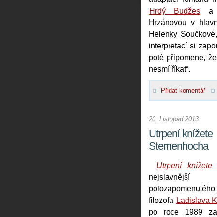
Hrdý Budžes
a 
Hrzánovou v hlavní
Helenky Součkové, 
interpretací si zapo
poté připomene, že 
nesmí říkat“.
Přidat komentář
20. Listopad 2013
Utrpení knížete
Sternenhocha
Utrpení knížete
nejslavně
polozapomenut
filozofa
Ladislava K
po roce 1989 za