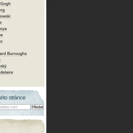
n Gogh
erg
owski
e
Goya
se
ac
ard Burroughs
k
rský
delaire
této stránce