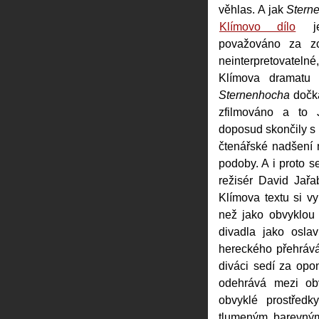
věhlas. A jak
Stern
Klímovo dílo
je
považováno za zc
neinterpretovatel
Klímova dramat
Sternenhocha
dočka
zfilmováno a to 
doposud skončily s 
čtenářské nadšení 
podoby. A i proto 
režisér David Jařa
Klímova textu si vy
než jako obvyklou 
divadla jako oslav
hereckého přehrává
diváci sedí za op
odehrává mezi obv
obvyklé prostřed
tlumeným barevným