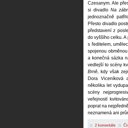
Czesanym. Ale přes
si divadlo
Na zábr
jednoznačně patřil
Přesto divadlo post
představení z posl
do vyššího celku. A
s ředitelem, uměle
spojenou obměnou 
a konečná sázka 
vedlejší to scény k
Brně
, kdy však zej
Dora Viceníková a
několika let vydupa
scény nejprogres
veřejností kvitová
poprat na nejpředně
neznamená ani prům
2 komentáře
Čí