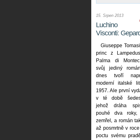
15. Srpen 2013
Luchino
Visconti: Gepar
Giuseppe Tomasi
princ z Lampedu
Palma di Montech
svůj jediný rom
dnes tvoří napr
moderní italské li
1957. Ale první vyda
v té době šedesá
jehož dráha spis
pouhé dva roky,
zemřel, a román ta
až posmrtně v roce
poctu svému pradě