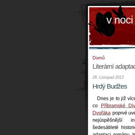
v noci
Domů
Literární adapta
28. Listopad 2013
Hrdý Budžes
Dnes je to již víc
co
Příbramské Di
Dvořáka
poprvé uv
nejúspěšnější i
šedesátileté histori
adaptaci románu I