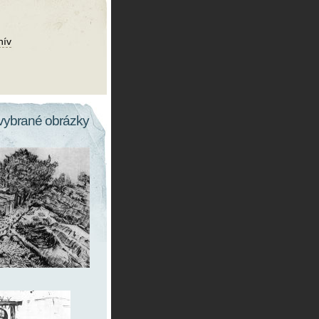
hív
vybrané obrázky