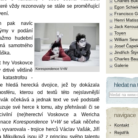
Charles Buk
teré vždy rezonovaly se stále se proměňující
Egon Schiel
ení.
Francisco 
Henri Matis
m pak navíc
Jack Kerou
týmy v podání
Toyen
tažmo hudební
William Sew
žmá samotného
Josef Čape
Jindřich Štý
áška.
Charles Bau
t hry Voskovce
Galerie
Korespondence V+W
 drtivé většině
 katastrofou -
hledat na 
se hledá herecká dvojice, jež by dokázala
sféru, kterou od textů této nejslavnější
Co hledat:
divák očekává a jednak text ve své podstatě
uzuje své herce k tomu, aby přehrávali či se
civilní (ne)herectví Voskovce a Wericha
navigace
cenace
Korespondence V+W
se však něčeho
Kontakt
yvarovala - trojice herců Václav Vašák, Jiří
Rejstřík
 Mikulková jsou již z principu svého talentu