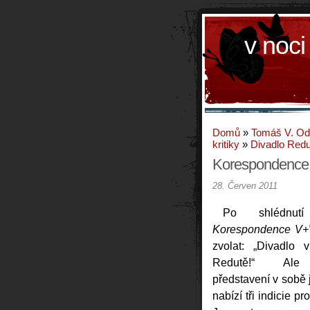
v noci
Domů
»
Tomáš V. O
kritiky
»
Divadlo Redu
Korespondenc
28. Červen 2011
Po shlédnutí 
Korespondence V
zvolat: „Divadlo 
Redutě!“ Ale 
představení v sobě 
nabízí tři indicie pro