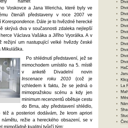
tný námět
Div
Div
ího Voskovce a Jana Wericha, které byly ve
Div
kému čtenáři představeny v roce 2007 ve
Div
í
Korespondence
. Dále je to hvězdné herecké
Diva
bě skrývá dva v současnosti zdaleka nejlepší
Div
 herce Václava Vašáka a Jiřího Vyorálka. A v
Diva
ž režijní um nastupující velké hvězdy české
Diva
a Mikuláška.
Div
Diva
Po shlédnutí představení, jež se
Div
mimochodem umístilo na 5. místě
HaD
v anketě Divadelní novin
Jan
Inscenace roku 2010
(což je
Klic
vzhledem k faktu, že se jedná o
La 
Mah
mimopražskou scénu a kdy jen
Měs
minimum recenzentů obětuje cestu
Nár
do Brna, aby představení shlédlo,
Sha
k) též a posteriori dodávám, že krom apriori
Stu
t námětu, režie a hereckého obsazení, se v
Čin
l mimořádně kvalitní tvůrčí tým: