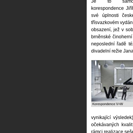
Je to samo
korespondence Jiř
své úplnosti čes
třísvazkovém vydán
obsazení, jež v so
brněnské činoherní
neposlední řadě té
divadelní režie Jan
Korespondence V+W
vynikající výslede
očekávaných kvali
rámci realizace seše