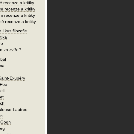
é recenze a kritiky
í recenze a kritiky
ní recenze a kritiky
né recenze a kritiky
 i kus filozofie
tika
ře
o za zvíře?
bal
íma
Saint-Exupéry
 Poe
ell
et
ch
ulouse-Lautrec
in
n Gogh
erg