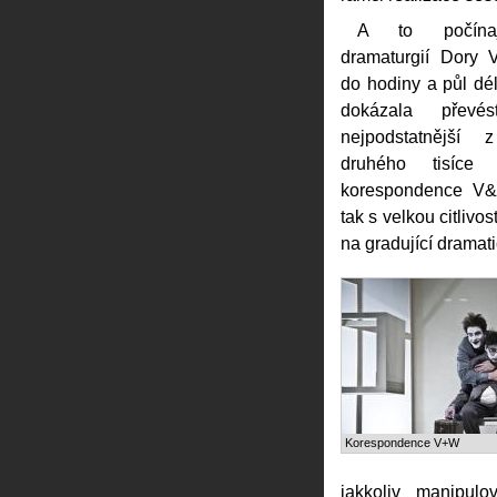
A to počínaje
dramaturgií Dory V
do hodiny a půl dé
dokázala převé
nejpodstatnější
druhého tisíce s
korespondence V&W
tak s velkou citlivos
na gradující dramati
Korespondence V+W
jakkoliv manipul