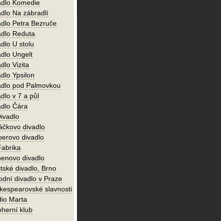
adlo Komedie
adlo Na zábradlí
adlo Petra Bezruče
adlo Reduta
dlo U stolu
adlo Ungelt
dlo Vizita
dlo Ypsilon
adlo pod Palmovkou
dlo v 7 a půl
adlo Čára
ivadlo
áčkovo divadlo
perovo divadlo
Fabrika
enovo divadlo
tské divadlo, Brno
odní divadlo v Praze
kespearovské slavnosti
dio Marta
oherní klub