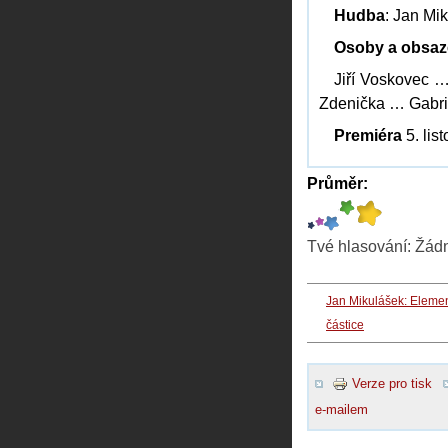
Hudba
: Jan Mi
Osoby a obsaz
Jiří Voskovec …
Zdenička … Gabri
Premiéra
5. lis
Průměr:
Tvé hlasování:
Žád
Jan Mikulášek: Elemen
částice
Verze pro tisk
e-mailem