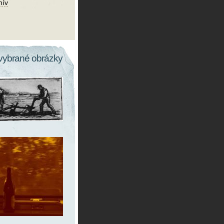
hív
vybrané obrázky