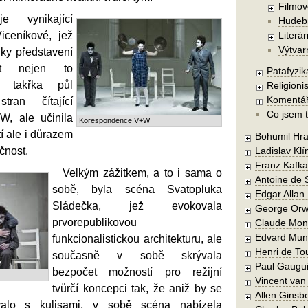
Filmov
 vynikající
Hudebn
iceníkové, jež
Literár
Výtvar
lky představení
st nejen to
Patafyzika
 z takřka půl
Religionis
Komentá
tran čítající
Co jsem t
, ale učinila
Korespondence V+W
tí ale i důrazem
Bohumil Hra
čnost.
Ladislav Kl
Franz Kafka
Velkým zážitkem, a to i sama o
Antoine de 
sobě, byla scéna Svatopluka
Edgar Allan
Sládečka, jež evokovala
George Orw
prvorepublikovou
Claude Mon
Edvard Mun
funkcionalistickou architekturu, ale
Henri de To
současně v sobě skrývala
Paul Gaugu
bezpočet možností pro režijní
Vincent va
tvůrčí koncepci tak, že aniž by se
Allen Ginsb
ovalo s kulisami, v sobě scéna nabízela