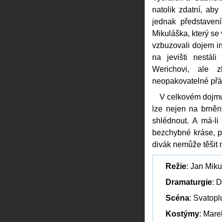
natolik zdatní, ab
jednak představen
Mikuláška, který se 
vzbuzovali dojem i
na jevišti nestál
Werichovi, ale 
neopakovatelné přát
V celkovém dojmu 
lze nejen na brněn
shlédnout. A má-li
bezchybné kráse, pa
divák nemůže těšit 
Režie
: Jan Mik
Dramaturgie
: 
Scéna
: Svatop
Kostýmy
: Mare