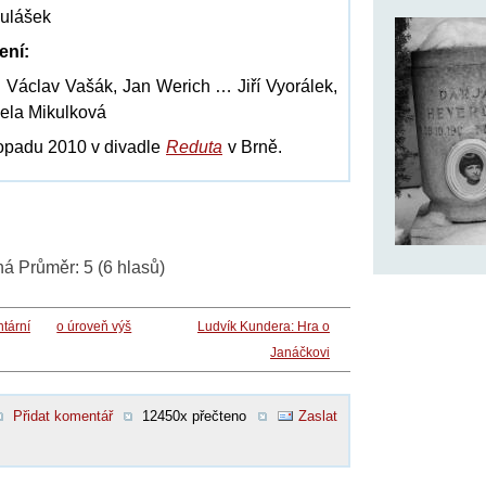
kulášek
ení:
 Václav Vašák, Jan Werich … Jiří Vyorálek,
ela Mikulková
topadu 2010 v divadle
Reduta
v Brně.
ná
Průměr:
5
(
6
hlasů)
tární
o úroveň výš
Ludvík Kundera: Hra o
Janáčkovi
Přidat komentář
12450x přečteno
Zaslat