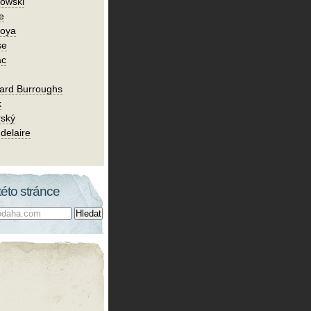
owski
e
Goya
se
ac
ard Burroughs
k
rský
delaire
této stránce