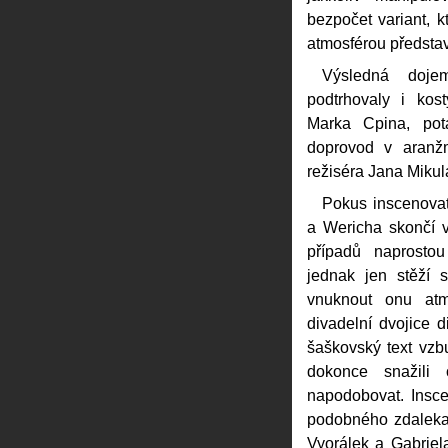
bezpočet variant, k
atmosférou představ
Výsledná doje
podtrhovaly i kos
Marka Cpina, po
doprovod v aran
režiséra Jana Mikul
Pokus inscenova
a Wericha skončí v
případů naprostou
jednak jen stěží 
vnuknout onu atmo
divadelní dvojice 
šaškovský text vzb
dokonce snažili 
napodobovat. Ins
podobného zdaleka v
Vyorálek a Gabriela