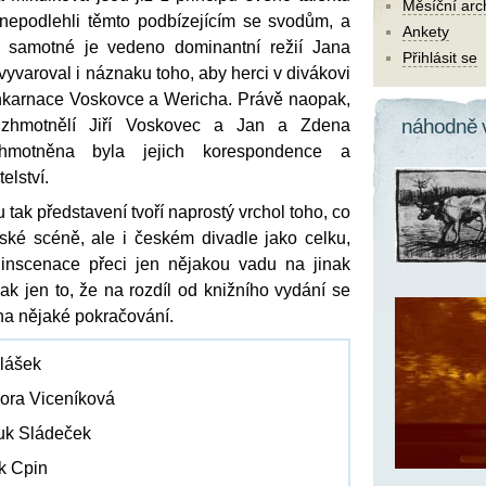
Měsíční arc
y nepodlehli těmto podbízejícím se svodům, a
Ankety
í samotné je vedeno dominantní režií Jana
Přihlásit se
vyvaroval i náznaku toho, aby herci v divákovi
nkarnace Voskovce a Wericha. Právě naopak,
náhodně 
i zhmotnělí Jiří Voskovec a Jan a Zdena
zhmotněna byla jejich korespondence a
elství.
tak představení tvoří naprostý vrchol toho, co
ské scéně, ale i českém divadle jako celku,
 inscenace přeci jen nějakou vadu na jinak
k jen to, že na rozdíl od knižního vydání se
na nějaké pokračování.
ulášek
Dora Viceníková
luk Sládeček
k Cpin