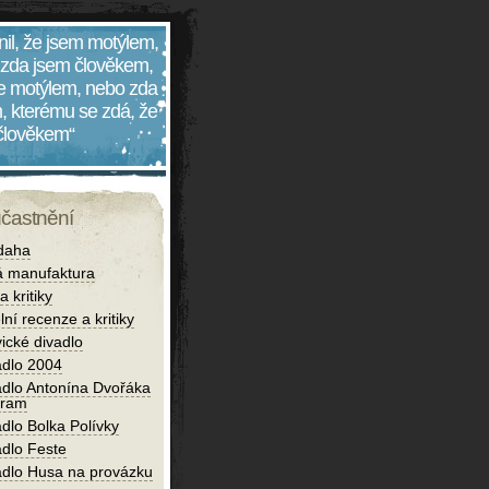
nil, že jsem motýlem,
 zda jsem člověkem,
 je motýlem, nebo zda
, kterému se zdá, že
 člověkem“
účastnění
daha
 manufaktura
 kritiky
lní recenze a kritiky
ické divadlo
adlo 2004
adlo Antonína Dvořáka
bram
dlo Bolka Polívky
adlo Feste
adlo Husa na provázku