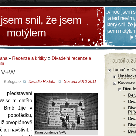
„v noci jsem s
 jsem snil, že jsem
a teď nevím,
který snil, že
motýlem
jsem motýlem
je
daha
»
Recenze a kritiky
»
Divadelní recenze a
autoři a z
ta
Tomáš V. O
e V+W
Umělecká
Kategorie
Divadlo Reduta
Sezóna 2010-2011
Recenze a
Divade
představení
Dejv
+W
se mi chtělo
Div
v Brně žije v
Div
Pří
popořádku,
Diva
již prvoplánově
Div
č jej navštívit. -
Div
Korespondence V+W