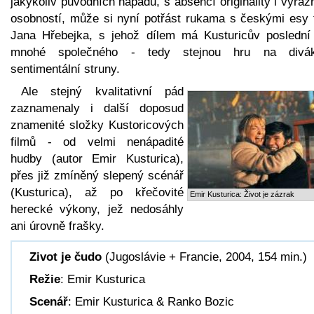
jakýkoliv původních nápadů, s absencí originality i výra
osobností, může si nyní potřást rukama s českými esy 
Jana Hřebejka, s jehož dílem má Kusturicův poslední
mnohé společného - tedy stejnou hru na divá
sentimentální struny.
Ale stejný kvalitativní pád
zaznamenaly i další doposud
znamenité složky Kustoricových
filmů - od velmi nenápadité
hudby (autor Emir Kusturica),
přes již zmíněný slepený scénář
(Kusturica), až po křečovité
Emir Kusturica: Život je zázrak
herecké výkony, jež nedosáhly
ani úrovně frašky.
Zivot je čudo
(Jugoslávie + Francie, 2004, 154 min.)
Režie
: Emir Kusturica
Scenář
: Emir Kusturica & Ranko Bozic