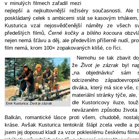
v minulých filmech zařadil mezi
nejlepší a nejkultovnější režiséry současnosti. Ale t
poskládaný celek s ambicemi stát se kasovým trhákem,
Kusturica vzal nejosvědčenější náměty ze všech s
předešlých filmů,
Černé kočky a bílého kocoura
obzvlá
nejen nemá šťávu a děj, ale především příšerně nudí, pr
film nemá, krom 100× zopakovaných klišé, co říci.
Nemohu se tak zbavit do
že
Život je zázrak
byl na
„na objednávku“ sám 
odcizeného západoevrops
diváka, který má sice vše, 
materiální stránky týče, ale,
dle Kustoricovy iluze, touž
Emir Kusturica: Život je zázrak
nevázaném způsobu života 
Balkán, romantické lásce proti všem, chudobě, nostalg
kráse. Avšak Kusturica tentokrát šlápl zcela vedle a p
jsem jej doposud kladl za vzor pokleslému českému filmu