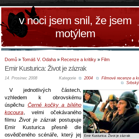
v noci jsem snil, že jsem
motýlem
Domů
»
Tomáš V. Odaha
»
Recenze a kritiky
»
Film
Emir Kusturica: Život je zázrak
14. Prosinec 2008
Kategorie
2004
Filmové recenze a kr
Srbský
V jednotlivých částech,
vzhledem k obrovskému
úspěchu
Černé kočky a bílého
kocoura
, velmi očekávaného
filmu
Život je zázrak
postupuje
Emir Kusturica přesně dle
osvědčeného scénáře, který jej
Emir Kusturica: Život je zázrak