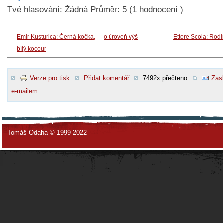
Tvé hlasování:
Žádná
Průměr:
5
(
1
hodnocení )
Emir Kusturica: Černá kočka,
o úroveň výš
Ettore Scola: Rod
bílý kocour
Verze pro tisk
Přidat komentář
7492x přečteno
Zasl
e-mailem
Tomáš Odaha © 1999-2022