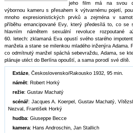
jeho film má na svou 
výbornou kameru s přesahem k výtvarnému pojetí, pou
mnoho expresionistických prvků a zejména v samo
příběhu emancipované Evy, který předesílá to, co se s
hlavním námětem sexuální revoluce rozpoutané 
60. letech: zklamaná Eva opustí svého starého impotent
manžela a stane se milenkou mladého inženýra Adama. P
co odmítnutý manžel spáchá sebevraždu, Adama, se kt
plánuje utéct do Berlína opouští, a sama porodí své dítě.
Extáze
, Československo/Rakousko 1932, 95 min.
námět
: Robert Horký
režie
: Gustav Machatý
scénář
: Jacques A. Koerpel, Gustav Machatý, Vítězs
Nezval, František Horký
hudba
: Giuseppe Becce
kamera
: Hans Androschin, Jan Stallich