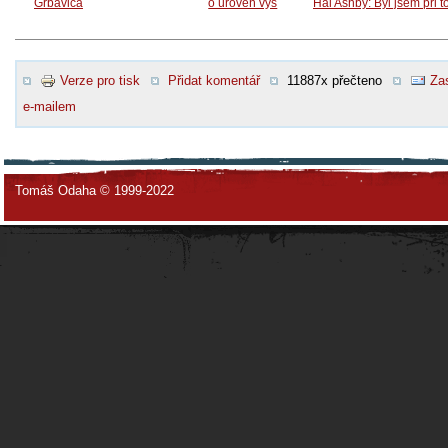
Grbavica
o úroveň výš
Hal Ashby: Byl jsem při 
Verze pro tisk
Přidat komentář
11887x přečteno
Zas
e-mailem
Tomáš Odaha © 1999-2022