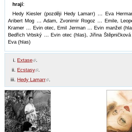
hrají
:
Hedy Kiesler (později Hedy Lamarr) … Eva Herma
Aribert Mog … Adam, Zvonimir Rogoz … Emile, Leop
Kramer … Evin otec, Emil Jerman … Evin manžel (hla
Bedřich Vrbský … Evin otec (hlas), Jiřina Štěpničkov
Eva (hlas)
Extase
.
Ecstasy
.
Hedy Lamarr
.