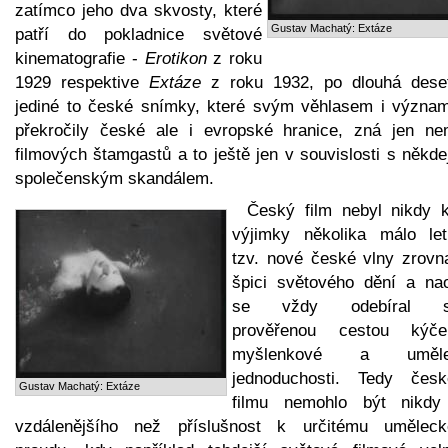
zatímco jeho dva skvosty, které
Gustav Machatý: Extáze
patří do pokladnice světové
kinematografie -
Erotikon
z roku
1929 respektive
Extáze
z roku 1932, po dlouhá deseti
jediné to české snímky, které svým věhlasem i význa
překročily české ale i evropské hranice, zná jen ne
filmových štamgastů a to ještě jen v souvislosti s někd
společenským skandálem.
Český film nebyl nikdy 
výjimky několika málo le
tzv. nové české vlny zrovn
špici světového dění a na
se vždy odebíral s
prověřenou cestou ký
myšlenkové a uměle
jednoduchosti. Tedy čes
Gustav Machatý: Extáze
filmu nemohlo být nikdy
vzdálenějšího než příslušnost k určitému umělec