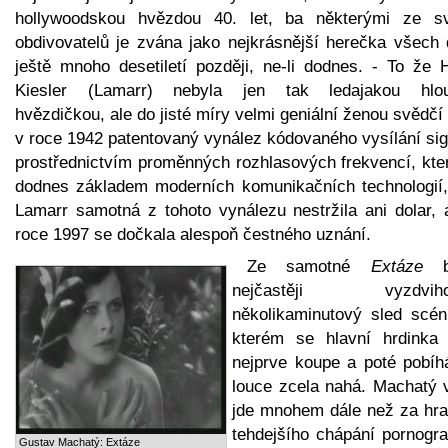
hollywoodskou hvězdou 40. let, ba některými ze s
obdivovatelů je zvána jako nejkrásnější herečka všech 
ještě mnoho desetiletí později, ne-li dodnes. - To že 
Kiesler (Lamarr) nebyla jen tak ledajakou hlo
hvězdičkou, ale do jisté míry velmi geniální ženou svědčí i
v roce 1942 patentovaný vynález kódovaného vysílání sig
prostřednictvím proměnných rozhlasových frekvencí, kter
dodnes základem moderních komunikačních technologií,
Lamarr samotná z tohoto vynálezu nestržila ani dolar, 
roce 1997 se dočkala alespoň čestného uznání.
Ze samotné
Extáze
b
nejčastěji vyzdviho
několikaminutový sled scén
kterém se hlavní hrdinka
nejprve koupe a poté pobíh
louce zcela nahá. Machatý 
jde mnohem dále než za hra
tehdejšího chápání pornogra
Gustav Machatý: Extáze