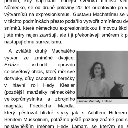
proudu, kdy například tehdejší světová filmová vel
Německo, se od druhé poloviny 20. let orientovalo po v
výtvarníků na expresionismus. Gustavu Machatému se 
v těchto podmínkách přesto podařilo vytvořit zmíněnou dv
snímků, které německou expresionistickou filmovou škol
jisté míry nejen završují, ale i ji překonávají směrem k 
nastupujícímu surrealismu.
A zvláště druhý Machatého
výtvor ze zmíněné dvojice,
Extáze
, vzbudil opravdu
celosvětový ohlas, který měl své
dozvuky, díky osobnosti herečky
v hlavní roli Hedy Kiesler
(pozdější manželky německého
velkoprůmyslníka a zbrojního
Gustav Machatý: Extáze
magnáta Friedricha Mandla,
který pěstoval blízké styky jak s Adolfem Hitlerem
Benitem Mussolinim, potažmo ještě později známé pod 
nejslavnějším jménem Hedy Lamarr, se kterým se s