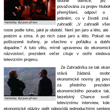
dlouhé odmlce, jež
považována za projev hlubo
přemýšlení, odpoví o
jediném, co v životě zná
Hal Ashby: Byl jsem při tom
zahradě: „V zahradě vše
roste podle toho, jaké je období. Není jen jaro a léto, ale
podzim a zima. A po nich zase jaro a léto. Pokud ne
poškozené kořeny, je všechno v pořádku a dobř
dopadne.“ A tuto větu, mírně upravenou do ekonomic
názvosloví, prezident večer cituje v ostře sledov
televizním projevu.
Ze Zahradníka se tak okam
stává žádaná osobno
ekonomické noviny jej pova
za předního preziden
ekonomického poradce tak
bezelstný Chance svo
Hal Ashby: Byl jsem při tom
televiznímu interview, kd
ekonomické otázky opět odpovídá jednoduchými senten