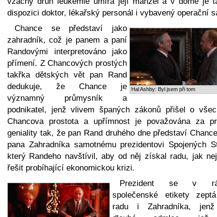
vzácný druh leukémie umírá její manžel a v domě je t
dispozici doktor, lékařský personál i vybavený operační s
Chance se představí jako
zahradník, což je panem a paní
Randovými interpretováno jako
přímení. Z Chancových prostých
takřka dětských vět pan Rand
dedukuje, že Chance je
Hal Ashby: Byl jsem při tom
významný průmysník a
podnikatel, jenž vlivem španých zákonů přišel o všec
Chancova prostota a upřímnost je považována za pr
geniality tak, že pan Rand druhého dne představí Chance
pana Zahradníka samotnému prezidentovi Spojených St
který Randeho navštívil, aby od něj získal radu, jak ne
řešit probíhající ekonomickou krizi.
Prezident se v rá
společenské etikety zept
radu i Zahradníka, jen