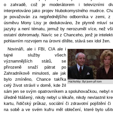
o zahradě, což je moderátorem i televizními di
interpretováno jako projev hlubokomyslného mudrce. Ch
je považován za nejpřednějšího odborníka v zemi, z 
úsměvu Mony Lisy je dedukováno, že plynně mluví s
jazyky a není tématu, jemuž by nerozuměl více, než vši
ostatní dohromady. Navíc se z Chanceho, jenž je intelek
pohlavním rozvojem na úrovni dítěte, stává sex idol žen.
Novináři, ale i FBI, CIA ale i
tajné služby všech
významnějších států, se
přirozeně snaží pátrat po
Zahradníkově minulosti, ale jak
bylo zmíněno, Chance takřka
Hal Ashby: Byl jsem při tom
celý život strávil v domě, kde žil
sám jen se svým opatrovníkem a spoluhovačkou, nebyl n
úředně hlášený, nikdy nebyl u lékaře, nikdy nevlastnil kre
kartu, řidičský průkaz, sociální či zdravotní pojištění či
na sobě a ve svém kufru měl oblečení, které bylo ušit