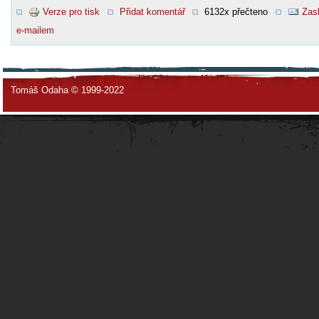
Verze pro tisk
Přidat komentář
6132x přečteno
Zasl
e-mailem
Tomáš Odaha © 1999-2022