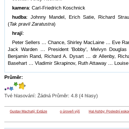
kamera
: Carl-Friedrich Koschnick
hudba
: Johnny Mandel, Erich Satie, Richard Stra
(
Tak pravil Zaratustra
)
hrají
:
Peter Sellers … Chance, Shirley MacLaine … Eve Ra
Jack Warden … President 'Bobby', Melvyn Dougla
Benjamin Rand, Richard A. Dysart … dr Allenby, Rich
Basehart … Vladimir Skrapinov, Ruth Attaway … Louise
Průměr:
Tvé hlasování:
Žádná
Průměr:
4.8
(
4
hlasy)
Gustav Machatý: Extáze
o úroveň výš
Hal Ashby: Poslední esko