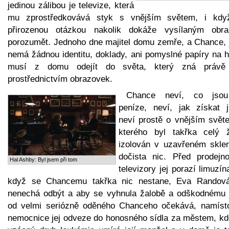
jedinou zálibou je televize, která
mu zprostředkovává styk s vnějším světem, i kdy
přirozenou otázkou nakolik dokáže vysílaným obr
porozumět. Jednoho dne majitel domu zemře, a Chance, 
nemá žádnou identitu, doklady, ani pomyslné papíry na h
musí z domu odejít do světa, který zná právě
prostřednictvím obrazovek.
Chance neví, co jso
peníze, neví, jak získat jí
neví prostě o vnějším světe
kterého byl takřka celý ž
izolován v uzavřeném sklen
dočista nic. Před prodejn
Hal Ashby: Byl jsem při tom
televizory jej porazí limuzín
když se Chancemu takřka nic nestane, Eva Randov
nenechá odbýt a aby se vyhnula žalobě a odškodnému 
od velmi seriózně oděného Chanceho očekává, namíst
nemocnice jej odveze do honosného sídla za městem, kd