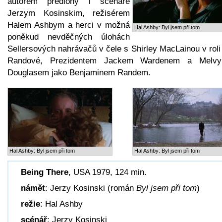
autorem předlohy i scénáře
Jerzym Kosinskim, režisérem
Halem Ashbym a herci v možná
Hal Ashby: Byl jsem při tom
poněkud nevděčných úlohách
Sellersových nahrávačů v čele s Shirley MacLainou v rol
Randové, Prezidentem Jackem Wardenem a Melv
Douglasem jako Benjaminem Randem.
Hal Ashby: Byl jsem při tom
Hal Ashby: Byl jsem při tom
Being There
, USA 1979, 124 min.
námět
: Jerzy Kosinski (román
Byl jsem při tom
)
režie
: Hal Ashby
scénář
: Jerzy Kosinski