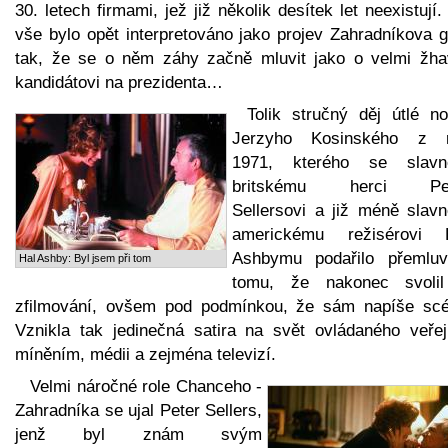
30. letech firmami, jež již několik desítek let neexistují.
vše bylo opět interpretováno jako projev Zahradníkova g
tak, že se o něm záhy začně mluvit jako o velmi žh
kandidátovi na prezidenta…
Tolik stručný děj útlé no
Jerzyho Kosinského z 
1971, kterého se slav
britskému herci Pet
Sellersovi a již méně slav
americkému režisérovi 
Ashbymu podařilo přemluv
Hal Ashby: Byl jsem při tom
tomu, že nakonec svoli
zfilmování, ovšem pod podmínkou, že sám napíše scé
Vznikla tak jedinečná satira na svět ovládaného veře
míněním, médii a zejména televizí.
Velmi náročné role Chanceho -
Zahradníka se ujal Peter Sellers,
jenž byl znám svým