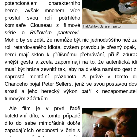
potencionálem charakterního
herce, avšak mnohem více
proslul svou rolí potrhlého
komisaře Clouseau z filmové
Hal Ashby: Byl jsem při tom
série o
Růžovém panterovi
.
Mohlo by se zdát, že nemůže být nic jednoduššího než za
roli retardovaného idiota, ovšem pravdou je přesný opak
herci mají sklon k přílišnému přehrávání, příliš zdůraz
vnější gesta a zcela zapomínají na to, že autentická id
musí být hrána zevnitř tak, aby na diváka namísto gest z
naprostá mentální prázdnota. A právě v tomto d
Chanceho pojal Peter Sellers, jenž se svou postavou dos
srostl a jeho herecký výkon patří k nezapomenute
filmovým zážitkům.
Ale film je v prvé řadě
kolektivní dílo, v tomto případě
dílo do sebe mimořádně dobře
zapadajících osobností v čele s