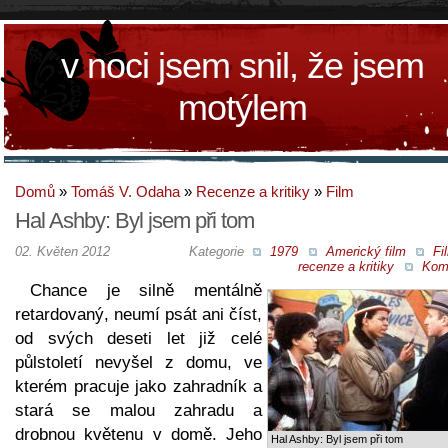
v noci jsem snil, že jsem
motýlem
Domů
»
Tomáš V. Odaha
»
Recenze a kritiky
»
Film
Hal Ashby: Byl jsem při tom
02. Květen 2012
Kategorie
1979
Americký film
Fi
recenze a kritiky
Kom
Chance je silně mentálně
retardovaný, neumí psát ani číst,
od svých deseti let již celé
půlstoletí nevyšel z domu, ve
kterém pracuje jako zahradník a
stará se malou zahradu a
drobnou květenu v domě. Jeho
Hal Ashby: Byl jsem při tom