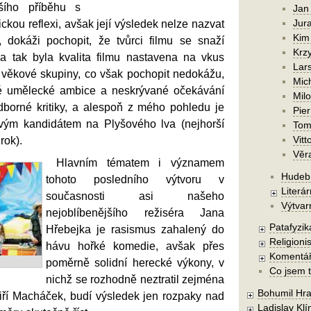
šího příběhu s
Jan
Jura
ckou reflexi, avšak její výsledek nelze nazvat
Kim
, dokáži pochopit, že tvůrci filmu se snaží
Krzy
a tak byla kvalita filmu nastavena na vkus
Lars
 věkové skupiny, co však pochopit nedokážu,
Mic
né umělecké ambice a neskrývané očekávání
Mil
dborné kritiky, a alespoň z mého pohledu je
Pier
ým kandidátem na Plyšového lva (nejhorší
Tom
Vitt
rok).
Věr
Hlavním tématem i významem
Hudebn
tohoto posledního výtvoru v
Literár
současnosti asi našeho
Výtvar
nejoblíbenějšího režiséra Jana
Patafyzika
Hřebejka je rasismus zahalený do
Religionis
hávu hořké komedie, avšak přes
Komentá
poměrně solidní herecké výkony, v
Co jsem t
nichž se rozhodně neztratil zejména
Bohumil Hra
iří Macháček, budí výsledek jen rozpaky nad
Ladislav Kl