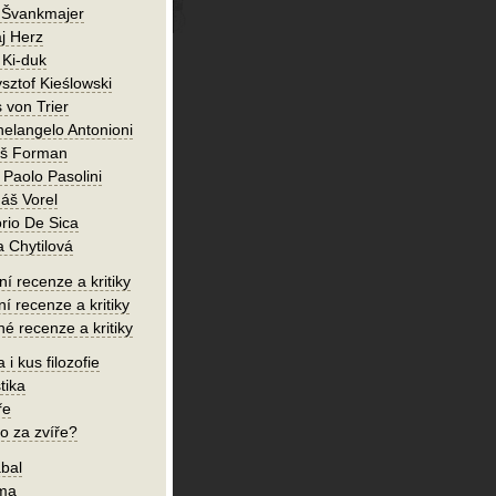
 Švankmajer
j Herz
 Ki-duk
sztof Kieślowski
 von Trier
helangelo Antonioni
oš Forman
 Paolo Pasolini
áš Vorel
orio De Sica
a Chytilová
í recenze a kritiky
ní recenze a kritiky
né recenze a kritiky
 i kus filozofie
tika
ře
o za zvíře?
bal
íma