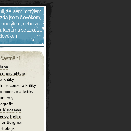
nil, že jsem motýlem,
 zda jsem člověkem,
 je motýlem, nebo zda
, kterému se zdá, že
 člověkem“
účastnění
daha
 manufaktura
 kritiky
lní recenze a kritiky
é recenze a kritiky
umenty
ografie
ra Kurosawa
rico Fellini
mar Bergman
 Hřebejk