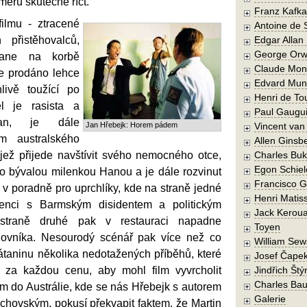
áměru skutečně říct.
Franz Kafka
filmu - ztracené
Antoine de 
 přistěhovalců,
Edgar Allan
George Orw
tane na korbě
Claude Mon
e prodáno lehce
Edvard Mun
livě toužící po
Henri de To
el je rasista a
Paul Gaugu
igan, je dále
Jan Hřebejk: Horem pádem
Vincent va
m australského
Allen Ginsb
 jež přijede navštívit svého nemocného otce,
Charles Buk
Egon Schiel
eho bývalou milenkou Hanou a je dále rozvinut
Francisco 
y v poradně pro uprchlíky, kde na straně jedné
Henri Matis
enci s Barmským disidentem a politickým
Jack Kerou
straně druhé pak v restauraci napadne
Toyen
lovníka. Nesourodý scénář pak více než co
William Sew
átaninu několika nedotažených příběhů, které
Josef Čape
t za každou cenu, aby mohl film vyvrcholit
Jindřich Štý
Charles Bau
m do Austrálie, kde se nás Hřebejk s autorem
Galerie
chovským, pokusí překvapit faktem, že Martin