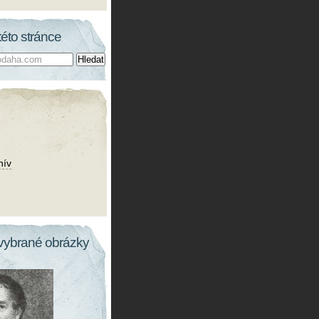
této stránce
hív
vybrané obrázky