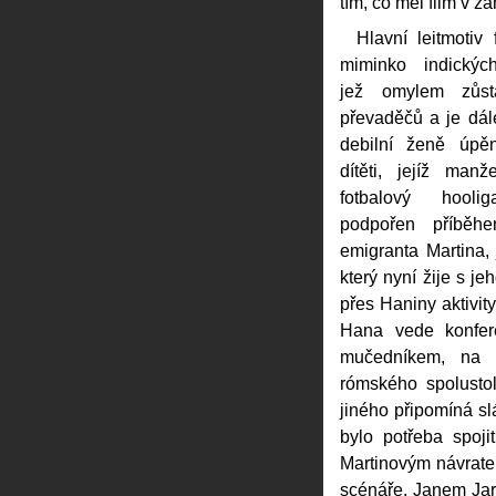
tím, co měl film v z
Hlavní leitmotiv 
miminko indických
jež omylem zůs
převaděčů a je dál
debilní ženě úpěn
dítěti, jejíž manž
fotbalový hool
podpořen příběhe
emigranta Martina,
který nyní žije s j
přes Haniny aktivit
Hana vede konfer
mučedníkem, na 
rómského spolusto
jiného připomíná sl
bylo potřeba spoji
Martinovým návrate
scénáře, Janem Jar