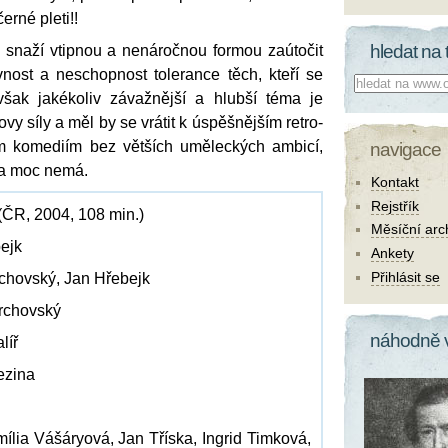
erné pleti!!
hledat na 
snaží vtipnou a nenáročnou formou zaútočit
vnost a neschopnost tolerance těch, kteří se
Co hledat:
 avšak jakékoliv závažnější a hlubší téma je
y síly a měl by se vrátit k úspěšnějším retro-
ým komediím bez větších uměleckých ambicí,
navigace
ka moc nemá.
Kontakt
Rejstřík
(ČR, 2004, 108 min.)
Měsíční arc
bejk
Ankety
Přihlásit se
rchovský, Jan Hřebejk
archovský
náhodně 
líř
ezina
ília Vášáryová, Jan Tříska, Ingrid Timková,