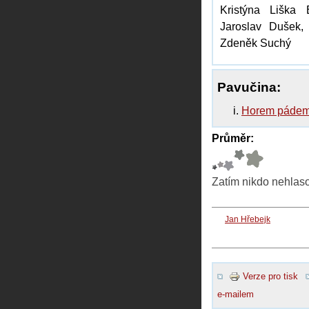
Kristýna Liška 
Jaroslav Dušek,
Zdeněk Suchý
Pavučina:
Horem páde
Průměr:
Zatím nikdo nehlas
Jan Hřebejk
Verze pro tisk
e-mailem