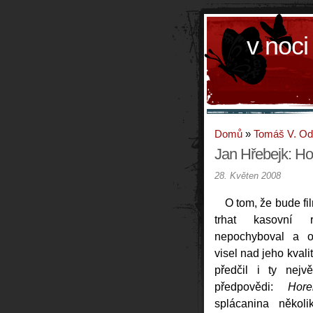
v noci
Domů
»
Tomáš V. O
Jan Hřebejk: H
28. Květen 2008
O tom, že bude f
trhat kasovní r
nepochyboval a ot
visel nad jeho kvali
předčil i ty nejvě
předpovědi:
Hor
splácanina několi