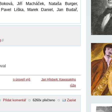
Boková, Jiří Macháček, Nataša Burger,
 Pavel Liška, Marek Daniel, Jan Budař,
m
oval
o úroveň výš
Jan Hřebejk: Kawasakiho
růže
Přidat komentář
6260x přečteno
Zaslat