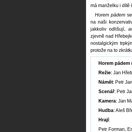
má manželku i dítě č
Horem pádem
se 
na naši konzervati
jakkoliv odlišují,
zjevně nad Hřebejkov
nostalgickým trpk
protože na to zkrát
Horem pádem
Režie
: Jan Hře
Námět
: Petr Ja
Scenář
: Petr J
Kamera
: Jan Ma
Hudba
: Aleš Bř
Hrají
:
Petr Forman, Em