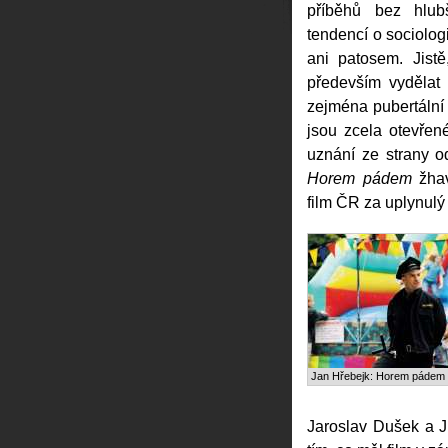
příběhů bez hlub
tendencí o sociologi
ani patosem. Jistě
především vydělat 
zejména pubertální
jsou zcela otevře
uznání ze strany o
Horem pádem
žhav
film ČR za uplynulý 
Jan Hřebejk: Horem pádem
Jaroslav Dušek a J