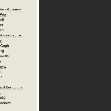
Saint-Exupéry
 Poe
ell
et
ch
ulouse-Lautrec
in
n Gogh
erg
owski
e
Goya
se
ac
ard Burroughs
k
rský
delaire