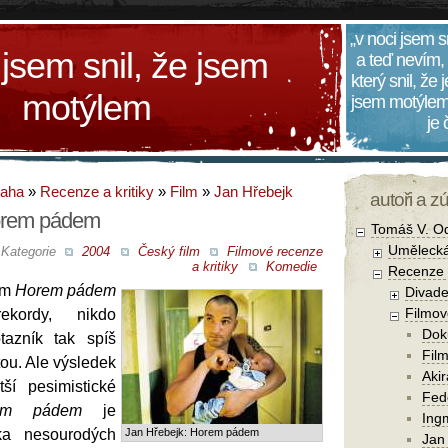
„v noci jsem s
 jsem snil, že jsem
a teď nevím,
který snil, že
motýlem
jsem motýlem
je
daha
»
Recenze a kritiky
»
Film
»
Jan Hřebejk
autoři a z
orem pádem
Tomáš V. O
Umělecká
Kategorie
2004
Český film
Filmové recenze
a kritiky
Komedie
Recenze a
ilm
Horem pádem
Divade
Filmov
ekordy, nikdo
Dok
azník tak spíš
Film
tou. Ale výsledek
Aki
tší pesimistické
Fede
em pádem
je
Ing
ka nesourodých
Jan Hřebejk: Horem pádem
Jan