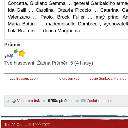
Concetta, Giuliano Gemma … generál Garibaldiho armá
Ida Galli … Carolina, Ottavia Piccolo … Caterina, Ca
Valenzano … Paolo, Brook Fuller … maý princ, A
Maria Bottini … mademoiselle Dombreuil, vychovatel
Lola Braccini … donna Margherita
Průměr:
Tvé hlasování:
Žádná
Průměr:
5
(
4
hlasy)
Luc Besson: Léon
o úroveň výš
Lucie Sunková: Pelargó
Verze pro tisk
6790x přečteno
Zaslat e-mailem
Tomáš Odaha © 1999-2022