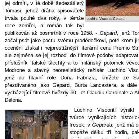
jej odmítl, v té době šedesátiletý
Tomasi, jehož dráha spisovatele
trvala pouhé dva roky, v témže
Luchino Visconti: Gepard
roce zemřel, a román tak byl
publikován až posmrtně v roce 1958. -
Gepard
, jenž To
začal psát jako poctu svému pradědečkovi, poté krom ji
ocenění získal i nejprestižnější literární cenu Premio St
ale zejména se jej rozhodl do filmové podoby adaptovat 
příslušník italské šlechty a to milánský potomek vévo
Modrone a slavný neorealistický režisér Luchino Visco
jenž do hlavní role Dona Fabrizia, knížete ze Sal
přezdívaného jako Gepard, Burta Lancastera, a dále
vycházející filmové hvězdy 60. let Claudiu Cardinale a A
Delona.
Luchino Visconti vynikl 
tvůrce vynikajících historic
fresek, v
Gepardu
, jenž má c
stopáže délku tří hodin, pa