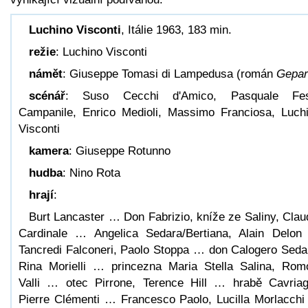
Luchino Visconti
, Itálie 1963, 183 min.
režie
: Luchino Visconti
námět
: Giuseppe Tomasi di Lampedusa (román
Gepar
scénář
: Suso Cecchi d'Amico, Pasquale Fes
Campanile, Enrico Medioli, Massimo Franciosa, Luch
Visconti
kamera
: Giuseppe Rotunno
hudba
: Nino Rota
hrají
:
Burt Lancaster … Don Fabrizio, kníže ze Saliny, Clau
Cardinale … Angelica Sedara/Bertiana, Alain Delo
Tancredi Falconeri, Paolo Stoppa … don Calogero Seda
Rina Morielli … princezna Maria Stella Salina, Rom
Valli … otec Pirrone, Terence Hill … hrabě Cavriag
Pierre Clémenti … Francesco Paolo, Lucilla Morlacch