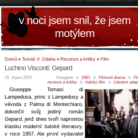
v noci jsem snil, že jsem
motýlem
Domů
»
Tomáš V. Odaha
»
Recenze a kritiky
»
Film
Luchino Visconti: Gepard
15. Srpen 2013
Kategorie
1963
Filmové drama
Fi
recenze a kritiky
Italský film
Literární ada
Giuseppe Tomasi di
Lampedusa, princ z Lampedusy a
vévoda z Palma di Montechiaro,
dokončil svůj jediný román
Gepard
, jenž dnes tvoří naprostou
klasiku moderní italské literatury,
v roce 1957. Ale první vydavatel