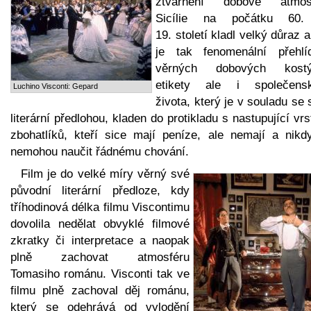
ztvárnění dobové atmos
Sicílie na počátku 60.
19. století kladl velký důraz a
je tak fenomenální přehlí
věrných dobových kost
etikety ale i společens
Luchino Visconti: Gepard
života, který je v souladu se
literární předlohou, kladen do protikladu s nastupující vr
zbohatlíků, kteří sice mají peníze, ale nemají a nikd
nemohou naučit řádnému chování.
Film je do velké míry věrný své
původní literární předloze, kdy
tříhodinová délka filmu Viscontimu
dovolila nedělat obvyklé filmové
zkratky či interpretace a naopak
plně zachovat atmosféru
Tomasiho románu. Visconti tak ve
filmu plně zachoval děj románu,
který se odehrává od vylodění