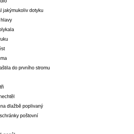
dlo
l jakýmukoliv dotyku
 hlavy
olykala
ruku
ýst
ima
štila do prvního stromu
tři
 nechtěl
 na dlažbě poplivaný
 schránky poštovní