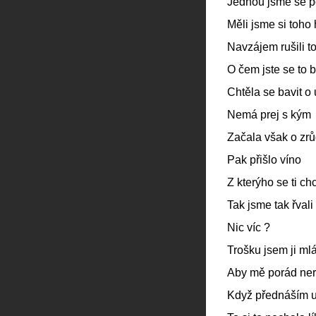
Jednou jsme se po
Měli jsme si toho 
Navzájem rušili t
O čem jste se to b
Chtěla se bavit o
Nemá prej s kým
Začala však o zr
Pak přišlo víno
Z kterýho se ti ch
Tak jsme tak řvali
Nic víc ?
Trošku jsem ji mlá
Aby mě porád ner
Když přednáším 