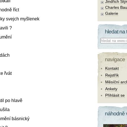
tkali
Jindřich Štý
Charles Bau
hodně říct
Galerie
oky svejch myšlenek
avili ?
hledat na 
 umění
Co hledat:
ůdách
navigace
Kontakt
ce řvát
Rejstřík
Měsíční arc
Ankety
Přihlásit se
til po hlavě
ušila
náhodně 
umění básnický