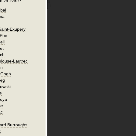
o za zvíře?
bal
íma
Saint-Exupéry
 Poe
ell
et
ch
ulouse-Lautrec
in
n Gogh
erg
owski
e
Goya
se
ac
ard Burroughs
k