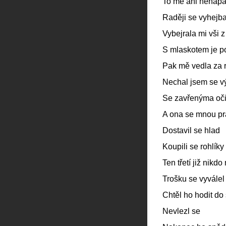
To mě ani nenapa
Raději se vyhejba
Vybejrala mi vši z
S mlaskotem je p
Pak mě vedla za 
Nechal jsem se v
Se zavřenýma oč
A ona se mnou pra
Dostavil se hlad
Koupili se rohlíky 
Ten třetí již nikdo
Trošku se vyválel
Chtěl ho hodit do
Nevlezl se