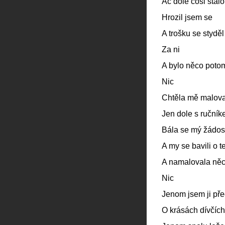
Ač dole cosi stálo
Hrozil jsem se
A trošku se styděl
Za ni
A bylo něco poto
Nic
Chtěla mě malova
Jen dole s ruční
Bála se mý žádos
A my se bavili o t
A namalovala něc
Nic
Jenom jsem ji přeč
O krásách dívčích 