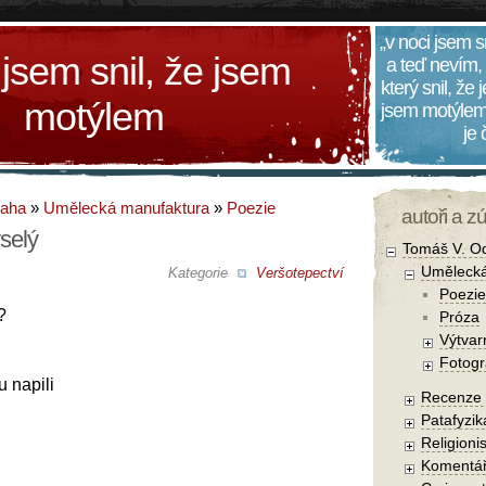
„v noci jsem s
 jsem snil, že jsem
a teď nevím,
který snil, že
motýlem
jsem motýlem
je
daha
»
Umělecká manufaktura
»
Poezie
autoři a z
selý
Tomáš V. O
Umělecká
Kategorie
Veršotepectví
Poezie
?
Próza
Výtvar
Fotogr
u napili
Recenze a
Patafyzika
Religionis
Komentá