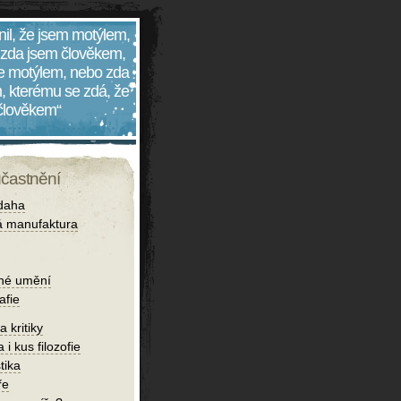
nil, že jsem motýlem,
 zda jsem člověkem,
 je motýlem, nebo zda
, kterému se zdá, že
 člověkem“
účastnění
daha
 manufaktura
né umění
afie
 kritiky
 i kus filozofie
tika
ře