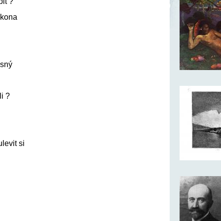
bit ?
ákona
usný
i ?
levit si