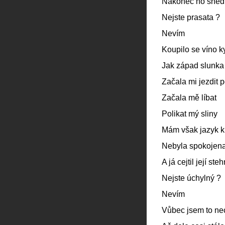
Nakonec ho snědl
Nejste prasata ?
Nevím
Koupilo se víno k
Jak západ slunka
Začala mi jezdit p
Začala mě líbat
Polikat mý sliny
Mám však jazyk k
Nebyla spokojen
A já cejtil její st
Nejste úchylný ?
Nevím
Vůbec jsem to ne