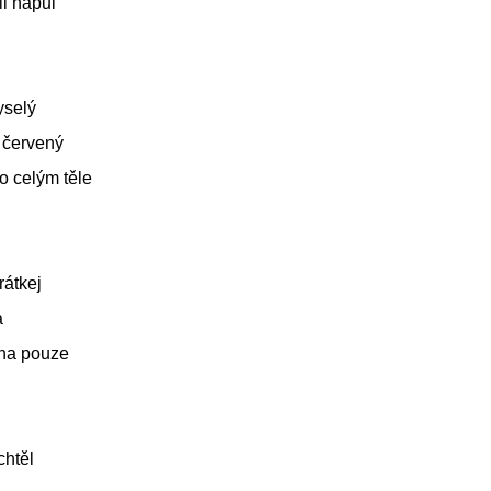
i napůl
yselý
 červený
o celým těle
rátkej
a
ehna pouze
chtěl