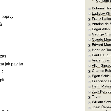
Co jsem t
Bohumil Hra
Ladislav Kl
l poprvý
Franz Kafka
Antoine de 
bů
Edgar Allan
George Orw
Claude Mon
Edvard Mun
Henri de To
Paul Gaugu
 zas
Vincent va
ákat jak pavián
Allen Ginsb
Charles Buk
j ?
Egon Schiel
pit
Francisco 
Henri Matis
Jack Kerou
Toyen
William Sew
Josef Čape