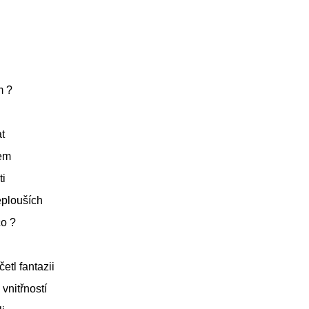
m ?
t
kem
ti
eplouších
o ?
etl fantazii
vnitřností