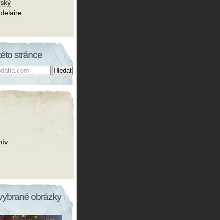
rský
delaire
této stránce
hív
vybrané obrázky