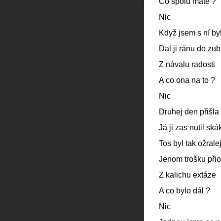
Co spolu máte ?
Nic
Když jsem s ní by
Dal ji ránu do zu
Z návalu radosti
A co ona na to ?
Nic
Druhej den přišla
Já ji zas nutil sk
Tos byl tak ožrale
Jenom trošku přio
Z kalichu extáze
A co bylo dál ?
Nic