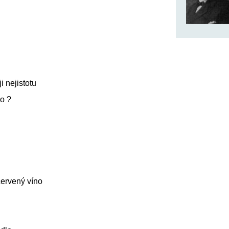
i nejistotu
co ?
 červený víno