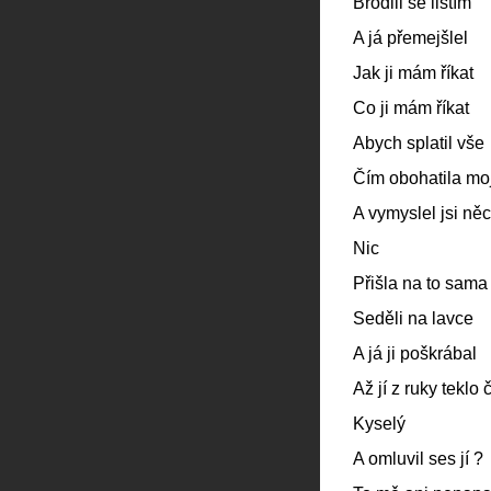
Brodili se listím
A já přemejšlel
Jak ji mám říkat
Co ji mám říkat
Abych splatil vše
Čím obohatila moj
A vymyslel jsi ně
Nic
Přišla na to sama
Seděli na lavce
A já ji poškrábal
Až jí z ruky teklo
Kyselý
A omluvil ses jí ?