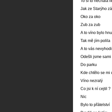
To si to nechala lí
Jak ze Starýho z
Oko za oko
Zub za zub
A to víno bylo hn
Tak mě jím polila
A to vás nevyhodil
Odešli jsme sami
Do parku
Kde chtělo se mi u
Víno nezralý
Co jsi k ní cejtil ?
Nic
Bylo to přátelství