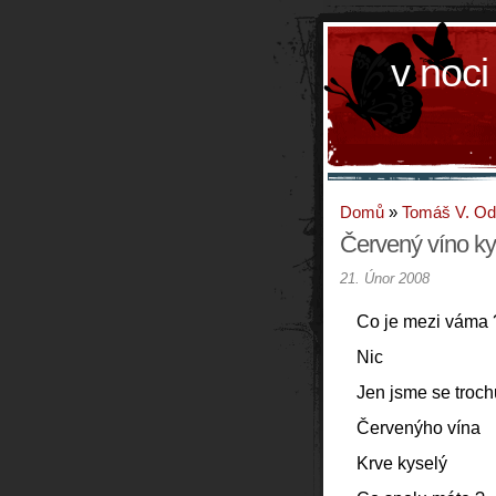
v noci
Domů
»
Tomáš V. O
Červený víno ky
21. Únor 2008
Co je mezi váma 
Nic
Jen jsme se troch
Červenýho vína
Krve kyselý