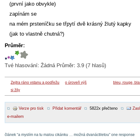
(první jako obvykle)
zapínám se
na mém prsteníčku se třpytí dvě krásný žlutý kapky
(jak to vlastně chutná?)
Průměr:
Tvé hlasování:
Žádná
Průměr:
3.9
(
7
hlasů)
Zejtra ráno vstanu a podřežu
o úroveň výš
bleu, rouge, bl
si žíly
Verze pro tisk
Přidat komentář
5822x přečteno
Zasl
e-mailem
článek “a myslím na tu malou cikánku … možná dvanáctiletou” one response