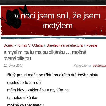
v noci jsem snil, že jsem
motýlem
Domů
»
Tomáš V. Odaha
»
Umělecká manufaktura
»
Poezie
a myslím na tu malou cikánku … možná
dvanáctiletou
21. Únor 2008
Kategorie
Veršotepe
žlutý proud moče se tříští na okách drátěnýho plotu
(hodně to tu smrdí)
mám hlavu zakloněnu a myslím na
tu malou cikánku
možná dvanáctiletou