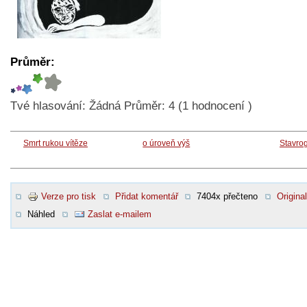
Průměr:
Tvé hlasování:
Žádná
Průměr:
4
(
1
hodnocení )
Smrt rukou vítěze
o úroveň výš
Stavro
Verze pro tisk
Přidat komentář
7404x přečteno
Original
Náhled
Zaslat e-mailem