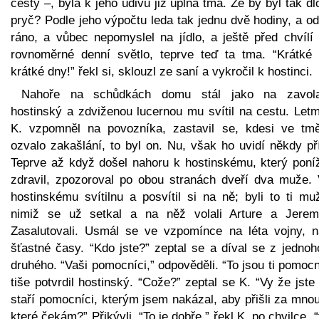
cesty –, byla k jeho údivu již úplná tma. Že by byl tak d
pryč? Podle jeho výpočtu leda tak jednu dvě hodiny, a o
ráno, a vůbec nepomyslel na jídlo, a ještě před chvílí 
rovnoměrné denní světlo, teprve teď ta tma. “Krátké 
krátké dny!” řekl si, sklouzl ze saní a vykročil k hostinci.
Nahoře na schůdkách domu stál jako na zavol
hostinský a zdviženou lucernou mu svítil na cestu. Letm
K. vzpomněl na povozníka, zastavil se, kdesi ve tm
ozvalo zakašlání, to byl on. Nu, však ho uvidí někdy př
Teprve až když došel nahoru k hostinskému, který poní
zdravil, zpozoroval po obou stranách dveří dva muže. 
hostinskému svítilnu a posvítil si na ně; byli to ti mu
nimiž se už setkal a na něž volali Arture a Jeremi
Zasalutovali. Usmál se ve vzpomínce na léta vojny, n
šťastné časy. “Kdo jste?” zeptal se a díval se z jednoh
druhého. “Vaši pomocníci,” odpověděli. “To jsou ti pomocn
tiše potvrdil hostinský. “Cože?” zeptal se K. “Vy že jste
staří pomocníci, kterým jsem nakázal, aby přišli za mno
které čekám?” Přikývli. “To je dobře,” řekl K. po chvilce, “