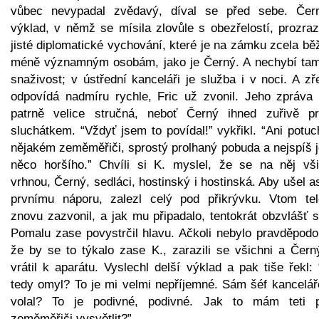
vůbec nevypadal zvědavý, díval se před sebe. Čer
výklad, v němž se mísila zlovůle s obezřelostí, prozraz
jisté diplomatické vychování, které je na zámku zcela bě
méně významným osobám, jako je Černý. A nechybí tam
snaživost; v ústřední kanceláři je služba i v noci. A z
odpovídá nadmíru rychle, Fric už zvonil. Jeho zpráva 
patrně velice stručná, neboť Černý ihned zuřivě pra
sluchátkem. “Vždyť jsem to povídal!” vykřikl. “Ani potu
nějakém zeměměřiči, sprostý prolhaný pobuda a nejspíš j
něco horšího.” Chvíli si K. myslel, že se na něj vši
vrhnou, Černý, sedláci, hostinský i hostinská. Aby ušel 
prvnímu náporu, zalezl celý pod přikrývku. Vtom tel
znovu zazvonil, a jak mu připadalo, tentokrát obzvlášť s
Pomalu zase povystrčil hlavu. Ačkoli nebylo pravděpodo
že by se to týkalo zase K., zarazili se všichni a Čern
vrátil k aparátu. Vyslechl delší výklad a pak tiše řekl:
tedy omyl? To je mi velmi nepříjemné. Sám šéf kancelář
volal? To je podivné, podivné. Jak to mám teti 
zeměměřiči vysvětlit?”