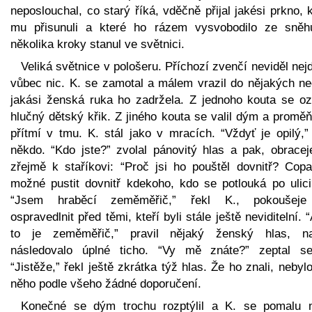
neposlouchal, co starý říká, vděčně přijal jakési prkno, 
mu přisunuli a které ho rázem vysvobodilo ze sněh
několika kroky stanul ve světnici.
Veliká světnice v pološeru. Příchozí zvenčí neviděl nej
vůbec nic. K. se zamotal a málem vrazil do nějakých ne
jakási ženská ruka ho zadržela. Z jednoho kouta se oz
hlučný dětský křik. Z jiného kouta se valil dým a promě
přítmí v tmu. K. stál jako v mracích. “Vždyť je opilý,”
někdo. “Kdo jste?” zvolal pánovitý hlas a pak, obracej
zřejmě k staříkovi: “Proč jsi ho pouštěl dovnitř? Copa
možné pustit dovnitř kdekoho, kdo se potlouká po ulici
“Jsem hraběcí zeměměřič,” řekl K., pokoušej
ospravedlnit před těmi, kteří byli stále ještě neviditelní. 
to je zeměměřič,” pravil nějaký ženský hlas, n
následovalo úplné ticho. “Vy mě znáte?” zeptal s
“Jistěže,” řekl ještě zkrátka týž hlas. Že ho znali, nebyl
něho podle všeho žádné doporučení.
Konečné se dým trochu rozptýlil a K. se pomalu 