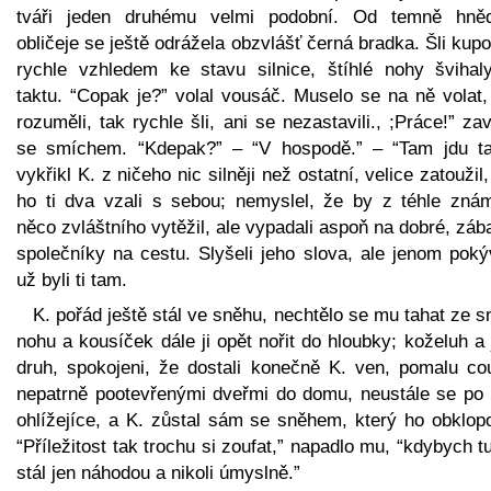
tváři jeden druhému velmi podobní. Od temně hně
obličeje se ještě odrážela obzvlášť černá bradka. Šli kup
rychle vzhledem ke stavu silnice, štíhlé nohy švihal
taktu. “Copak je?” volal vousáč. Muselo se na ně volat,
rozuměli, tak rychle šli, ani se nezastavili., ;Práce!” zav
se smíchem. “Kdepak?” – “V hospodě.” – “Tam jdu ta
vykřikl K. z ničeho nic silněji než ostatní, velice zatoužil
ho ti dva vzali s sebou; nemyslel, že by z téhle znám
něco zvláštního vytěžil, ale vypadali aspoň na dobré, zá
společníky na cestu. Slyšeli jeho slova, ale jenom poký
už byli ti tam.
K. pořád ještě stál ve sněhu, nechtělo se mu tahat ze 
nohu a kousíček dále ji opět nořit do hloubky; koželuh a
druh, spokojeni, že dostali konečně K. ven, pomalu cou
nepatrně pootevřenými dveřmi do domu, neustále se po
ohlížejíce, a K. zůstal sám se sněhem, který ho obklopo
“Příležitost tak trochu si zoufat,” napadlo mu, “kdybych t
stál jen náhodou a nikoli úmyslně.”