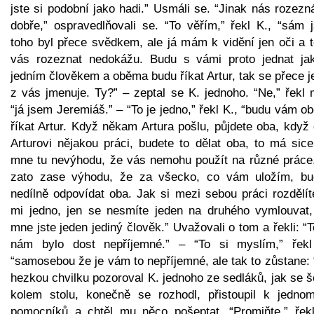
jste si podobní jako hadi.” Usmáli se. “Jinak nás rozezn
dobře,” ospravedlňovali se. “To věřím,” řekl K., “sám 
toho byl přece svědkem, ale já mám k vidění jen oči a 
vás rozeznat nedokážu. Budu s vámi proto jednat ja
jedním člověkem a oběma budu říkat Artur, tak se přece 
z vás jmenuje. Ty?” – zeptal se K. jednoho. “Ne,” řekl 
“já jsem Jeremiáš.” – “To je jedno,” řekl K., “budu vám 
říkat Artur. Když někam Artura pošlu, půjdete oba, když
Arturovi nějakou práci, budete to dělat oba, to má sice
mne tu nevýhodu, že vás nemohu použít na různé práce,
zato zase výhodu, že za všecko, co vám uložím, bu
nedílně odpovídat oba. Jak si mezi sebou práci rozdělít
mi jedno, jen se nesmíte jeden na druhého vymlouvat,
mne jste jeden jediný člověk.” Uvažovali o tom a řekli: “
nám bylo dost nepříjemné.” – “To si myslím,” řekl
“samosebou že je vám to nepříjemné, ale tak to zůstane:
hezkou chvilku pozoroval K. jednoho ze sedláků, jak se 
kolem stolu, konečně se rozhodl, přistoupil k jedno
pomocníků a chtěl mu něco pošeptat. “Promiňte,” řekl