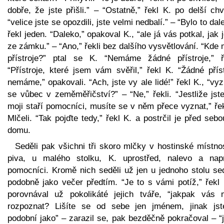
dobře, že jste přišli.” – “Ostatně,” řekl K. po delší chv
“velice jste se opozdili, jste velmi nedbalí.” – “Bylo to dal
řekl jeden. “Daleko,” opakoval K., “ale já vás potkal, jak 
ze zámku.” – “Ano,” řekli bez dalšího vysvětlování. “Kde
přístroje?” ptal se K. “Nemáme žádné přístroje,” ře
“Přístroje, které jsem vám svěřil,” řekl K. “Žádné přís
nemáme,” opakovali. “Ach, jste vy ale lidé!” řekl K., “vy
se vůbec v zeměměřičství?” – “Ne,” řekli. “Jestliže jst
moji staří pomocníci, musíte se v něm přece vyznat,” ře
Mlčeli. “Tak pojďte tedy,” řekl K. a postrčil je před seb
domu.
Seděli pak všichni tři skoro mlčky v hostinské místno
piva, u malého stolku, K. uprostřed, nalevo a nap
pomocníci. Kromě nich seděli už jen u jednoho stolu sed
podobně jako večer předtím. “Je to s vámi potíž,” řekl 
porovnával už pokolikáté jejich tváře, “jakpak vás
rozpoznat? Lišíte se od sebe jen jménem, jinak jst
podobní jako” – zarazil se, pak bezděčně pokračoval – “