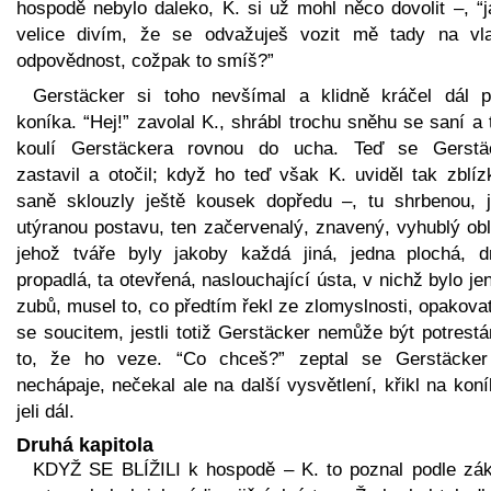
hospodě nebylo daleko, K. si už mohl něco dovolit –, “j
velice divím, že se odvažuješ vozit mě tady na vla
odpovědnost, cožpak to smíš?”
Gerstäcker si toho nevšímal a klidně kráčel dál p
koníka. “Hej!” zavolal K., shrábl trochu sněhu se saní a t
koulí Gerstäckera rovnou do ucha. Teď se Gerstä
zastavil a otočil; když ho teď však K. uviděl tak zblíz
saně sklouzly ještě kousek dopředu –, tu shrbenou, j
utýranou postavu, ten začervenalý, znavený, vyhublý obl
jehož tváře byly jakoby každá jiná, jedna plochá, d
propadlá, ta otevřená, naslouchající ústa, v nichž bylo je
zubů, musel to, co předtím řekl ze zlomyslnosti, opakova
se soucitem, jestli totiž Gerstäcker nemůže být potrest
to, že ho veze. “Co chceš?” zeptal se Gerstäcker
nechápaje, nečekal ale na další vysvětlení, křikl na kon
jeli dál.
Druhá kapitola
KDYŽ SE BLÍŽILI k hospodě – K. to poznal podle zák