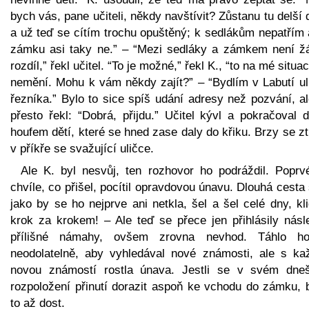
bych vás, pane učiteli, někdy navštívit? Zůstanu tu delší
a už teď se cítím trochu opuštěný; k sedlákům nepatřím 
zámku asi taky ne.” – “Mezi sedláky a zámkem není ž
rozdíl,” řekl učitel. “To je možné,” řekl K., “to na mé situac
nemění. Mohu k vám někdy zajít?” – “Bydlím v Labutí uli
řezníka.” Bylo to sice spíš udání adresy než pozvání, a
přesto řekl: “Dobrá, přijdu.” Učitel kývl a pokračoval 
houfem dětí, které se hned zase daly do křiku. Brzy se ztr
v příkře se svažující uličce.
Ale K. byl nesvůj, ten rozhovor ho podráždil. Poprv
chvíle, co přišel, pocítil opravdovou únavu. Dlouhá cest
jako by se ho nejprve ani netkla, šel a šel celé dny, kl
krok za krokem! – Ale teď se přece jen přihlásily násl
přílišné námahy, ovšem zrovna nevhod. Táhlo h
neodolatelně, aby vyhledával nové známosti, ale s ka
novou známostí rostla únava. Jestli se v svém dne
rozpoložení přinutí dorazit aspoň ke vchodu do zámku, 
to až dost.