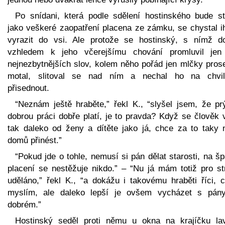
Po snídani, která podle sdělení hostinského bude st
jako veškeré zaopatření placena ze zámku, se chystal i
vyrazit do vsi. Ale protože se hostinský, s nímž d
vzhledem k jeho včerejšímu chování promluvil jen
nejnezbytnějších slov, kolem něho pořád jen mlčky pros
motal, slitoval se nad ním a nechal ho na chvil
přisednout.
“Neznám ještě hraběte,” řekl K., “slyšel jsem, že pr
dobrou práci dobře platí, je to pravda? Když se člověk 
tak daleko od ženy a dítěte jako já, chce za to taky 
domů přinést.”
“Pokud jde o tohle, nemusí si pán dělat starosti, na š
placení se nestěžuje nikdo.” – “Nu já mám totiž pro st
uděláno,” řekl K., “a dokážu i takovému hraběti říci, c
myslím, ale daleko lepší je ovšem vycházet s pán
dobrém.”
Hostinský seděl proti němu u okna na krajíčku lav