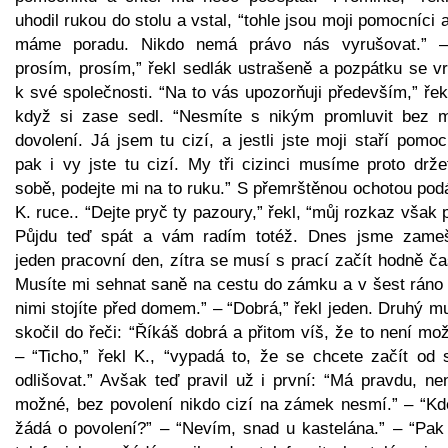
uhodil rukou do stolu a vstal, “tohle jsou moji pomocníci 
máme poradu. Nikdo nemá právo nás vyrušovat.” 
prosím, prosím,” řekl sedlák ustrašeně a pozpátku se vr
k své společnosti. “Na to vás upozorňuji především,” řek
když si zase sedl. “Nesmíte s nikým promluvit bez 
dovolení. Já jsem tu cizí, a jestli jste moji staří pomoc
pak i vy jste tu cizí. My tři cizinci musíme proto drže
sobě, podejte mi na to ruku.” S přemrštěnou ochotou pod
K. ruce.. “Dejte pryč ty pazoury,” řekl, “můj rozkaz však p
Půjdu teď spát a vám radím totéž. Dnes jsme zameš
jeden pracovní den, zítra se musí s prací začít hodně č
Musíte mi sehnat saně na cestu do zámku a v šest ráno 
nimi stojíte před domem.” – “Dobrá,” řekl jeden. Druhý m
skočil do řeči: “Říkáš dobrá a přitom víš, že to není mo
– “Ticho,” řekl K., “vypadá to, že se chcete začít od 
odlišovat.” Avšak teď pravil už i první: “Má pravdu, ne
možné, bez povolení nikdo cizí na zámek nesmí.” – “Kd
žádá o povolení?” – “Nevím, snad u kastelána.” – “Pak