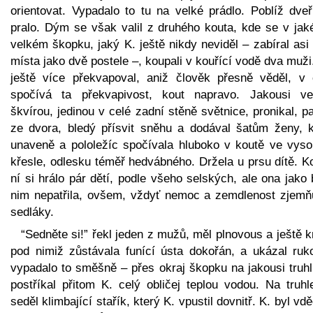
orientovat. Vypadalo to tu na velké prádlo. Poblíž dveř
pralo. Dým se však valil z druhého kouta, kde se v jak
velkém škopku, jaký K. ještě nikdy neviděl – zabíral asi 
místa jako dvě postele –, koupali v kouřící vodě dva muži
ještě více překvapoval, aniž člověk přesně věděl, v
spočívá ta překvapivost, kout napravo. Jakousi ve
škvírou, jedinou v celé zadní stěně světnice, pronikal, p
ze dvora, bledý přísvit sněhu a dodával šatům ženy, k
unaveně a pololežíc spočívala hluboko v koutě ve vys
křesle, odlesku téměř hedvábného. Držela u prsu dítě. K
ní si hrálo pár dětí, podle všeho selských, ale ona jako
nim nepatřila, ovšem, vždyť nemoc a zemdlenost zjemňu
sedláky.
“Sedněte si!” řekl jeden z mužů, měl plnovous a ještě k
pod nimiž zůstávala funící ústa dokořán, a ukázal ruk
vypadalo to směšně – přes okraj škopku na jakousi truhl
postříkal přitom K. celý obličej teplou vodou. Na truhl
seděl klimbající stařík, který K. vpustil dovnitř. K. byl vd