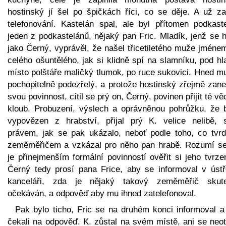
hostinský jí šel po špičkách říci, co se děje. A už za
telefonování. Kastelán spal, ale byl přítomen podkaste
jeden z podkastelánů, nějaký pan Fric. Mladík, jenž se h
jako Černý, vyprávěl, že našel třicetiletého muže jméne
celého ošuntělého, jak si klidně spí na slamníku, pod h
místo polštáře maličký tlumok, po ruce sukovici. Hned m
pochopitelně podezřelý, a protože hostinský zřejmě zane
svou povinnost, cítil se prý on, Černý, povinen přijít té vě
kloub. Probuzení, výslech a oprávněnou pohrůžku, že 
vypovězen z hrabství, přijal prý K. velice nelibě, 
právem, jak se pak ukázalo, neboť podle toho, co tvrdí
zeměměřičem a vzkázal pro něho pan hrabě. Rozumí se
je přinejmenším formální povinností ověřit si jeho tvrze
Černý tedy prosí pana Frice, aby se informoval v ústř
kanceláři, zda je nějaký takový zeměměřič skut
očekáván, a odpověď aby mu ihned zatelefonoval.
Pak bylo ticho, Fric se na druhém konci informoval a
čekali na odpověď. K. zůstal na svém místě, ani se neot