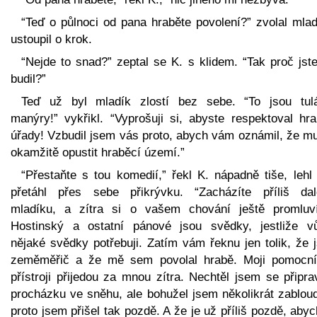
“Teď o půlnoci od pana hraběte povolení?” zvolal mlad
ustoupil o krok.
“Nejde to snad?” zeptal se K. s klidem. “Tak proč jst
budil?”
Teď už byl mladík zlostí bez sebe. “To jsou tul
manýry!” vykřikl. “Vyprošuji si, abyste respektoval hra
úřady! Vzbudil jsem vás proto, abych vám oznámil, že mu
okamžitě opustit hraběcí území.”
“Přestaňte s tou komedií,” řekl K. nápadně tiše, lehl
přetáhl přes sebe přikrývku. “Zacházíte příliš dal
mladíku, a zítra si o vašem chování ještě promluv
Hostinský a ostatní pánové jsou svědky, jestliže v
nějaké svědky potřebuji. Zatím vám řeknu jen tolik, že 
zeměměřič a že mě sem povolal hrabě. Moji pomocní
přístroji přijedou za mnou zítra. Nechtěl jsem se připra
procházku ve sněhu, ale bohužel jsem několikrát zabloud
proto jsem přišel tak pozdě. A že je už příliš pozdě, aby