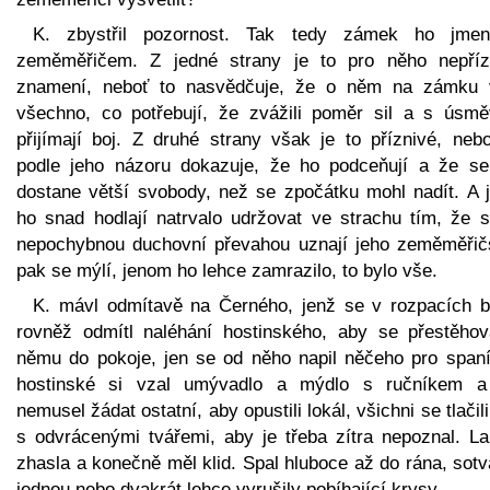
K. zbystřil pozornost. Tak tedy zámek ho jmen
zeměměřičem. Z jedné strany je to pro něho nepříz
znamení, neboť to nasvědčuje, že o něm na zámku 
všechno, co potřebují, že zvážili poměr sil a s úsm
přijímají boj. Z druhé strany však je to příznivé, nebo
podle jeho názoru dokazuje, že ho podceňují a že s
dostane větší svobody, než se zpočátku mohl nadít. A je
ho snad hodlají natrvalo udržovat ve strachu tím, že s
nepochybnou duchovní převahou uznají jeho zeměměřičs
pak se mýlí, jenom ho lehce zamrazilo, to bylo vše.
K. mávl odmítavě na Černého, jenž se v rozpacích blí
rovněž odmítl naléhání hostinského, aby se přestěhov
němu do pokoje, jen se od něho napil něčeho pro spaní
hostinské si vzal umývadlo a mýdlo s ručníkem a
nemusel žádat ostatní, aby opustili lokál, všichni se tlačil
s odvrácenými tvářemi, aby je třeba zítra nepoznal. L
zhasla a konečně měl klid. Spal hluboce až do rána, sot
jednou nebo dvakrát lehce vyrušily pobíhající krysy.