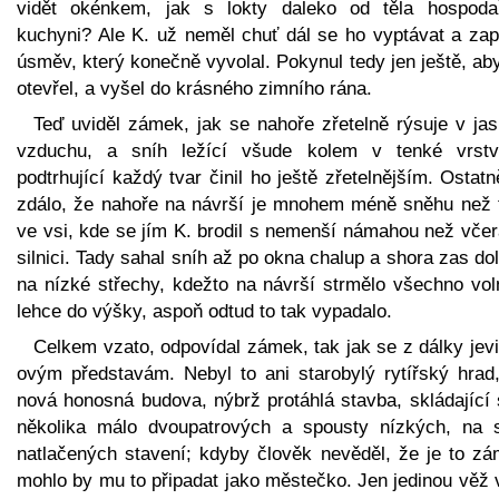
vidět okénkem, jak s lokty daleko od těla hospoda
kuchyni? Ale K. už neměl chuť dál se ho vyptávat a zapl
úsměv, který konečně vyvolal. Pokynul tedy jen ještě, a
otevřel, a vyšel do krásného zimního rána.
Teď uviděl zámek, jak se nahoře zřetelně rýsuje v ja
vzduchu, a sníh ležící všude kolem v tenké vrst
podtrhující každý tvar činil ho ještě zřetelnějším. Ostat
zdálo, že nahoře na návrší je mnohem méně sněhu než 
ve vsi, kde se jím K. brodil s nemenší námahou než včer
silnici. Tady sahal sníh až po okna chalup a shora zas do
na nízké střechy, kdežto na návrší strmělo všechno vol
lehce do výšky, aspoň odtud to tak vypadalo.
Celkem vzato, odpovídal zámek, tak jak se z dálky jevi
ovým představám. Nebyl to ani starobylý rytířský hrad,
nová honosná budova, nýbrž protáhlá stavba, skládající 
několika málo dvoupatrových a spousty nízkých, na 
natlačených stavení; kdyby člověk nevěděl, že je to zá
mohlo by mu to připadat jako městečko. Jen jedinou věž 