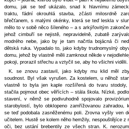
domu, jak se teď ukázalo, snad k hlavnímu zámec
traktu, fádní okrouhlá stavba, zčásti milosrdně zaro
břečťanem, s malými okénky, která se teď leskla v slun
mělo to v sobě něco šíleného – a s arkýřovitým zakonče
jehož cimbuří se nejistě, nepravidelně, zubatě zarýval
modrého nebe, jako by je tam načrtla bojácná či ned
dětská ruka. Vypadalo to, jako kdyby trudnomyslný obyv
domu, jehož by vlastně měli zamknout někde v nejodlehle
pokoji, prorazil střechu a vztyčil se, aby ho všichni viděli.
K. se znovu zastavil, jako kdyby mu klid měl zbys
soudnost. Byl však vyrušen. Za kostelem, u něhož stan
vlastně to byla jen kaple rozšířená do tvaru stodoly,
stačila pojmout obec věřících – stála škola. Nízké, podl
stavení, v němž se podivuhodně spojovalo provizóriu
starobylostí, bylo obklopeno zamřížovanou zahradou, k
se teď podobala zasněženému poli. Zrovna vyšly ven dě
učitelem. Hustě se kolem něho hemžily, nespouštějíce z 
oči, bez ustání brebentily ze všech stran. K. nerozum