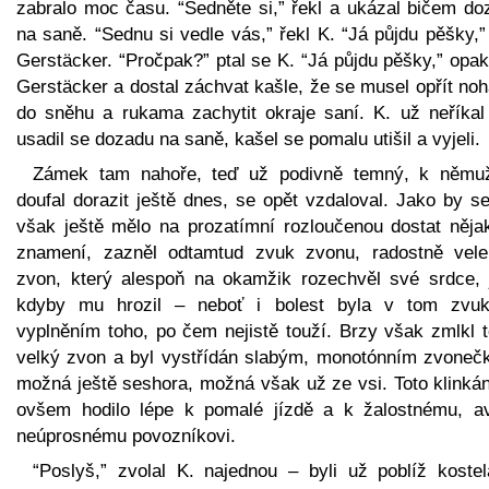
zabralo moc času. “Sedněte si,” řekl a ukázal bičem do
na saně. “Sednu si vedle vás,” řekl K. “Já půjdu pěšky,”
Gerstäcker. “Pročpak?” ptal se K. “Já půjdu pěšky,” opa
Gerstäcker a dostal záchvat kašle, že se musel opřít no
do sněhu a rukama zachytit okraje saní. K. už neříkal 
usadil se dozadu na saně, kašel se pomalu utišil a vyjeli.
Zámek tam nahoře, teď už podivně temný, k němu
doufal dorazit ještě dnes, se opět vzdaloval. Jako by s
však ještě mělo na prozatímní rozloučenou dostat něja
znamení, zazněl odtamtud zvuk zvonu, radostně vele
zvon, který alespoň na okamžik rozechvěl své srdce, 
kdyby mu hrozil – neboť i bolest byla v tom zvu
vyplněním toho, po čem nejistě touží. Brzy však zmlkl t
velký zvon a byl vystřídán slabým, monotónním zvoneč
možná ještě seshora, možná však už ze vsi. Toto klinkán
ovšem hodilo lépe k pomalé jízdě a k žalostnému, a
neúprosnému povozníkovi.
“Poslyš,” zvolal K. najednou – byli už poblíž kostel