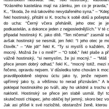
“Krásného kastelána mají na zámku, jen co je pravda,” 
K., “škoda, že má takového nevydařeného syna.” – “Kdep
řekl hostinský, přitáhl si K. trochu k sobě dolů a pošept
do ucha: “Černý včera přeháněl, jeho otec je j
podkastelán, a dokonce jeden z nejposlednějších.” V té c
připadal hostinský K. jako dítě. “Ten ničema!” zasmál s
avšak hostinský se nesmál, jen řekl: “I jeho otec je m
člověk.” – “Ale jdi!” řekl K. “Ty si myslíš o každém, ž
mocný. Možná že i o mně?” – “O tobě,” řekl plaše a př
vážně hostinský, “si nemyslím, že jsi mocný.” – “Máš 
přece jenom dobrý odhad,” řekl K., “mocný totiž, mezi 
řečeno, opravdu nejsem. V důsledku toho chovám k mo
pravděpodobně stejnou úctu jako ty, jenže nejsem
upřímný jako ty, a většinou to nerad přiznávám.” A l
poklepal hostinského po tváři, aby ho uklidnil a trochu 
naklonil. Hostinský se přece jen slabě usmál. Byl t
skutečnosti chlapec, jeho obličej byl jemný, skoro bez v
Jak asi přišel k své rozložité, obstarožní ženě, kterou