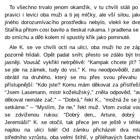
To všechno trvalo jenom okamžik, v tu chvíli stáli po
pravici i levici oba muži a ti jej mlčky, ale vší silou, ja
jiného dorozumívacího prostředku nebylo, vlekli ke dve
Staříka přitom cosi bavilo a tleskal rukama. I pradlena se
do smíchu a děti kolem ní spustily křik jako pominuté.
Ale K. se ve chvíli octl na ulici, oba muži ho ze záp
pozorně hlídali. Opět padal sníh; přesto se zdálo být t
jasněji. Vousáč vykřikl netrpělivě: “Kampak chcete jít?
se jde na zámek, tudy do vsi.” K. mu neodpověděl, zat
obrátil na druhého, který se mu přes svou převahu 
přístupnější: “Kdo jste? Komu mám děkovat za přístřeší
“Jsem Lasemann, mistr koželužský,” zněla odpověď, “a
děkovat nemáte zač.” – “Dobrá,” řekl K., “možná že se j
setkáme.” – “Myslím, že ne,” řekl muž. Vtom zvolal vo
se zdviženou rukou: “Dobrý den,, Arture, dobrý 
Jeremiáši!” K. se otočil, tak přece jen se ještě v téhl
najdou na ulici lidé! Od zámku přicházeli dva mla
středního vzrůstu, oba velmi štíhlí, v přiléhavých šatech