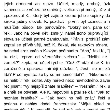
jejich drmolení ani slovo. Učitel, mladý, drobný, úz
ramenou, ale vůbec ne směšný, velice vzpřímený, už z d
zpozoroval K., který byl zajisté kromě jeho skupinky da
široko jediný člověk. K. pozdravil první, byl cizinec, a 
mužíček působil tak panovačně. “Dobrý den, pane učite
řekl. Jako na povel děti zmlkly, náhlé ticho připravující
slova se učiteli patrně zamlouvalo. “Pán si prohlíží zá
zeptal se přívětivěji, než K. čekal, ale takovým tónem,
by nebyl srozuměn s K-ovým počínáním. “Ano,” řekl K., “
tu cizí, teprve od včerejšího večera.” – “Nelíbí se
zámek?” zeptal se učitel rychle. “Cože?” otázal se K. t
zaraženě a opakoval mírněji otázku: “, Jestli se mi z
líbí? Proč myslíte, že by se mi neměl líbit?” – “Nikomu c
se nelíbí,” řekl učitel. Aby neřekl něco nevhodného, zave
řeč jinam: “Vy nejspíš znáte hraběte?” – “Neznám,” řekl u
a chtěl se odvrátit. Ale K. nepovolil a ptal se dál: “Jak t
neznáte hraběte?” – “Jak bych ho měl znát,” řekl uč
potichu a nahlas dodal francouzsky “Mějte ohled n
nevinné děti.” K. usoudil, že teď má právo zeptat se: “