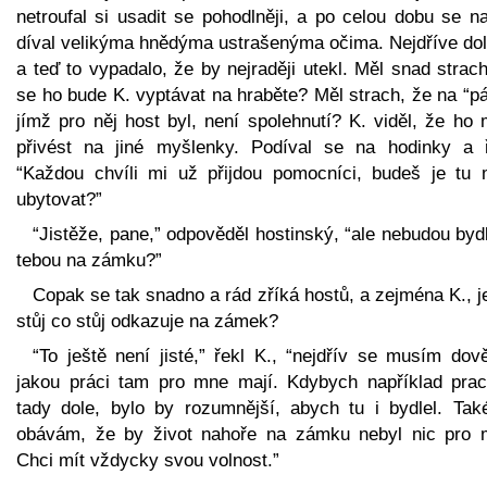
netroufal si usadit se pohodlněji, a po celou dobu se n
díval velikýma hnědýma ustrašenýma očima. Nejdříve dol
a teď to vypadalo, že by nejraději utekl. Měl snad strac
se ho bude K. vyptávat na hraběte? Měl strach, že na “p
jímž pro něj host byl, není spolehnutí? K. viděl, že ho
přivést na jiné myšlenky. Podíval se na hodinky a ř
“Každou chvíli mi už přijdou pomocníci, budeš je tu 
ubytovat?”
“Jistěže, pane,” odpověděl hostinský, “ale nebudou byd
tebou na zámku?”
Copak se tak snadno a rád zříká hostů, a zejména K., 
stůj co stůj odkazuje na zámek?
“To ještě není jisté,” řekl K., “nejdřív se musím dov
jakou práci tam pro mne mají. Kdybych například prac
tady dole, bylo by rozumnější, abych tu i bydlel. Tak
obávám, že by život nahoře na zámku nebyl nic pro 
Chci mít vždycky svou volnost.”