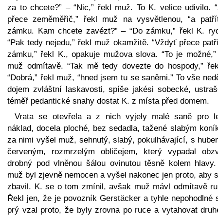
za to chcete?” – “Nic,” řekl muž. To K. velice udivilo. 
přece zeměměřič,” řekl muž na vysvětlenou, “a patří
zámku. Kam chcete zavézt?” – “Do zámku,” řekl K. ryc
“Pak tedy nejedu,” řekl muž okamžitě. “Vždyť přece patř
zámku,” řekl K., opakuje mužova slova. “To je možné,” 
muž odmítavě. “Tak mě tedy dovezte do hospody,” řek
“Dobrá,” řekl muž, “hned jsem tu se saněmi.” To vše ned
dojem zvláštní laskavosti, spíše jakési sobecké, ustraš
téměř pedantické snahy dostat K. z místa před domem.
Vrata se otevřela a z nich vyjely malé saně pro l
náklad, docela ploché, bez sedadla, tažené slabým koní
za nimi vyšel muž, sehnutý, slabý, pokulhávající, s hub
červeným, rozmrzelým obličejem, který vypadal obzv
drobný pod vlněnou šálou ovinutou těsně kolem hlavy.
muž byl zjevně nemocen a vyšel nakonec jen proto, aby s
zbavil. K. se o tom zmínil, avšak muž mávl odmítavě ru
Řekl jen, že je povozník Gerstäcker a tyhle nepohodlné 
prý vzal proto, že byly zrovna po ruce a vytahovat druh