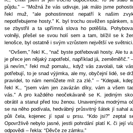
půjdu.” – “Možná že vás udivuje, jak málo jsme pohostin
řekl muž, “ale pohostinnost nepatří k našim zvy
nepotřebujeme hosty.” K. byl trochu osvěžen spánkem, s
se zbystřil a ta upřímná slova ho potěšila. Pohybova
volněji, přešel se svou holí sem a tam, blížil se k že
lenošce, byl ostatně i svým vzrůstem největší ve světnici
“Ovšem,” řekl K., “nač byste potřebovali hosty. Ale tu 
je přece jen nějaký zapotřebí, například já, zeměměřič.” 
já nevím,” řekl muž pomalu,, když vás zavolali, tak vás
potřebují, to je snad výjimka, ale my, obyčejní lidé, se d
pravidel, to nám nemůžete mít za zlé.” – “Kdepak, kdep
řekl K., “jsem vám jen zavázán díky, vám a všem ta
vás.” A pro každého neočekávaně se K. jediným sk
obrátil a stanul před tou ženou. Unavenýma modrýma o
se na něho podívala, hedvábný průsvitný šátek jí sahal 
půli čela, kojenec jí spal u prsu. “Kdo jsi?” zeptal s
Opovržlivě nebylo jasné, jestli pohrdání platí K. či její vl
odpovědi – řekla: “Děvče ze zámku.”