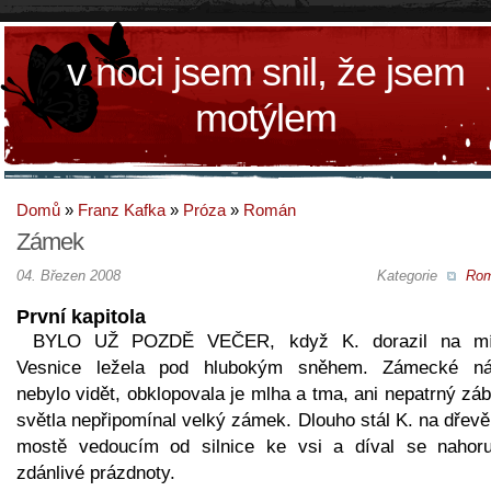
v noci jsem snil, že jsem
motýlem
Domů
»
Franz Kafka
»
Próza
»
Román
Zámek
04. Březen 2008
Kategorie
Ro
První kapitola
BYLO UŽ POZDĚ VEČER, když K. dorazil na mí
Vesnice ležela pod hlubokým sněhem. Zámecké ná
nebylo vidět, obklopovala je mlha a tma, ani nepatrný zá
světla nepřipomínal velký zámek. Dlouho stál K. na dřev
mostě vedoucím od silnice ke vsi a díval se nahor
zdánlivé prázdnoty.