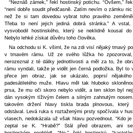
“Neznáš zámek,” řekl hostinský potichu. “Ovšem,” řekl
“není dobře soudit předčasně. Zatím nevím o zámku nic 
než že si tam dovedou vybrat toho pravého zeměměř
Třeba to není jejich jediná dobrá stránka.” A vstal,
vysvobodil hostinského, který se neklidně kousal do 
Nebylo lehké získat důvěru toho člověka.
Na odchodu si K. všiml, že na zdi visí nějaký tmavý po
v tmavém rámu. Už ze svého lůžka ho zpozoroval,
nerozeznal z té dálky jednotlivosti a měl za to, že obr
rámu vyndali, takže je vidět jen černá podložka. Byl to
přece jen obraz, jak se ukázalo, poprsí nějakého
padesátiletého muže. Hlavu měl tak hluboko skloněno
prsa, že mu oči skoro nebylo vidět, a ten sklon byl nej
dán vysokým tíživým čelem a silným zahnutým nosem.
takovém držení hlavy tiskla brada plnovous, který 
odstával. Levá ruka s roztaženými prsty spočívala v hus
vlasech, nedokázala už však hlavu pozvednout. “Kdo je 
zeptal se K. “Hrabě?” Stál před obrazem, ani s
hostinském neohlédl. “Ne,” řekl hostinský, “kastelán