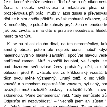
že si konečně může sednout. Teď už se o něj nikdo nesta
Žena u necek, světlovlasá a mladistvě plná, si 
prozpěvovala při práci, muži v lázni dusali a převaloval
děti se k nim chtěly přiblížit, avšak mohutné cákance, je
K. neušetřily, je pokaždé zahnaly pryč, žena v lenošce l
jak bez života, ani na dítě u prsu se nepodívala, hledě
neurčita vzhůru.
K. se na ni asi dlouho díval, na ten neproměnlivý, kr
smutný obraz, potom ale nejspíš usnul, neboť kdy
najednou vytrhlo hlasité zavolání, spočíval hlavou vedl
staříkově rameni. Muži skončili koupání, ve škopku se
pod dozorem světlovlasé ženy proháněly děti, a stáli
oblečení před K. Ukázalo se; že křiklounský vousáč b
těch dvou méně významný. Druhý totiž, o nic větší
vousáč a s mnohem nepatrnějším vousem, byl tichý, po
uvažující muž rozložité postavy i rozložité tváře, hlav
skloněnou. “Pane zeměměřiči,” řekl, “tady nemůžete zůs
Odpusťte mi nezdvořilost.” – “Nechtěl jsem ani zůstat,”
K., “chtěl jsem si jen trochu odpočinout. To se stalo a