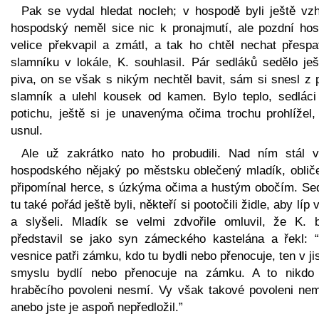
Pak se vydal hledat nocleh; v hospodě byli ještě vzh
hospodský neměl sice nic k pronajmutí, ale pozdní hos
velice překvapil a zmátl, a tak ho chtěl nechat přespa
slamníku v lokále, K. souhlasil. Pár sedláků sedělo ješ
piva, on se však s nikým nechtěl bavit, sám si snesl z 
slamník a ulehl kousek od kamen. Bylo teplo, sedláci 
potichu, ještě si je unavenýma očima trochu prohlížel,
usnul.
Ale už zakrátko nato ho probudili. Nad ním stál v
hospodského nějaký po městsku oblečený mladík, oblič
připomínal herce, s úzkýma očima a hustým obočím. Sed
tu také pořád ještě byli, někteří si pootočili židle, aby líp v
a slyšeli. Mladík se velmi zdvořile omluvil, že K. b
představil se jako syn zámeckého kastelána a řekl: “
vesnice patři zámku, kdo tu bydli nebo přenocuje, ten v j
smyslu bydlí nebo přenocuje na zámku. A to nikdo
hraběcího povoleni nesmí. Vy však takové povoleni nem
anebo jste je aspoň nepředložil.”