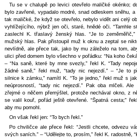
Tu se v chalupě po levici otevřelo maličké okénko; d
bylo zavřené, vypadalo modré, snad odleskem sněhu, a 
tak maličké, že když se otevřelo, nebylo vidět ani celý ob
vyhlížejícího, nýbrž jen oči, staré, hnědé oči. “Tamhle st
zaslechl K. třaslavý ženský hlas. “Je to zeměměřič,” 
mužský hlas. Pak přistoupil muž k oknu a zeptal se nikt
nevlídně, ale přece tak, jako by mu záleželo na tom, ab
ulici před domem bylo všechno v pořádku: “Na koho čeká
– “Na saně, které by mne svezly,” řekl K. “Tady nepoj
žádné saně,” řekl muž, “tady nic nejezdí.” – “Je to p
silnice k zámku,” namítl K. “To je jedno,” řekl muž s ja
neúprosností, “tady nic nejezdí.” Pak oba mlčeli. Ale
zřejmé o něčem přemýšlel, protože nechával okno, z n
se valil kouř, pořád ještě otevřené. “Špatná cesta;” řek
aby mu pomohl.
On však řekl jen: “To bych řekl.”
Po chviličce ale přece řekl: “Jestli chcete, odvezu v
svých saních.” – “Udělejte to, prosím,” řekl K. radostně, “