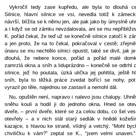
Vykročil tedy zase kupředu, ale byla to dlouhá ce
Silnice, hlavní silnice ve vsi, nevedla totiž k zámec
návrší, blížila se k němu jen, ale pak jako by úmyslně uh
a i když se od zámku nevzdalovala, ani se mu nepřibližo
K. pořád čekal, že teď už se konečně silnice zatočí k z
a jen proto, že na to čekal, pokračoval v cestě; zřejmě
únavu se mu nechtělo silnici opustit, také se divil, jak j
dlouhá, že nebere konce, pořád a pořád malé dom
zamrzlá okna a sníh a liduprázdno – konečně se odtrhl o
silnice, jež ho poutala, úzká ulička jej pohltila, ještě h
sníh, byla to těžká práce zvedat bořící se nohy, po
vyrazil po těle, najednou se zastavil a nemohl dál.
Nu, opuštěn není, napravo i nalevo jsou chalupy. Uhně
sněhu kouli a hodil ji do jednoho okna. Hned se otev
dveře, – první dveře, které se za celou dobu, co šel ves
otevřely – a v nich stál starý sedlák v hnědé kožeši
kazajce, s hlavou ke straně, vlídný a vetchý. “Mohl byc
chviličku k vám?” zeptal se K., “jsem velmi unaven.”