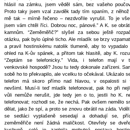
hlásil na zámku, jsem věděl sám, bez vašeho poučov
Proto taky jsem vzal zavděk tady tím spaním, z něhož 
mě tak – mírně řečeno – nezdvořile vyrušil. To je vše
jsem vám chtěl říci. Dobrou noc, pánové.” A K. se obrát
kamnům. “Zeměměřič?” slyšel za sebou ještě rozpač
otázku, pak bylo úplné ticho. Ale mladík se brzy vzpama
a pravil hostinskému natolik tlumeně, aby to vypadalo 
ohled na K-ův spánek, a přitom tak hlasitě, aby K. rozu
“Zeptám se telefonicky.” Vida, i telefon mají v t
venkovské hospodě? Jsou tu tedy dokonale zařízeni. Sa
sobě ho to překvapilo, ale vcelku to očekával. Ukázalo s
telefon má skoro přímo nad hlavou, v ospalosti si 
nevšiml. Musí-li teď mladík telefonovat, pak ho při nej
vůli nemůže nerušit, jde tedy jen o to, jestli ho K. n
telefonovat; rozhodl se, že nechá. Pak ovšem nemělo s
dělat, jako že spí, a proto se znovu obrátil na záda. Viděl
se sedláci vyplašeně sesedají a dohadují se, pří
zeměměřiče není žádná maličkost. Otevřely se dveř
kuchyně, celé je zaplnila mohutná postava hostin