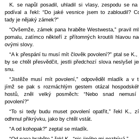
K. se napůl posadil, uhladil si vlasy, zespodu se na
podíval a řekl: “Do jaké vesnice jsem to zabloudil? C
tady je nějaký zámek?”
“Ovšemže, zámek pana hraběte Westwesta,” pravil ml
pomalu, zatímco někteří z přítomných kroutili hlavou na
ovými slovy.
“A k přespání tu musí mít člověk povolení?” ptal se K.,
by se chtěl přesvědčit, jestli předchozí slova neslyšel j
snu.
“Jistěže musí mít povolení,” odpověděl mladík a v t
jímž se pak s rozmáchlým gestem otázal hospodské
hostů, zněl velký posměch: “Nebo snad nemusí
povolení?”
“To si tedy budu muset povolení opatřit,” řekl K., zí
odhrnul přikrývku, jako by chtěl vstát.
“A od kohopak?” zeptal se mladík.
“Od pana hraběte,” řekl K., “nic jiného mi nezbývá.”