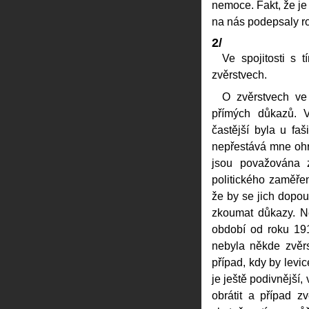
nemoce. Fakt, že je
na nás podepsaly ro
2/
Ve spojitosti s
zvěrstvech.
O zvěrstvech v
přímých důkazů. V
častější byla u fa
nepřestává mne ohr
jsou považována 
politického zaměřen
že by se jich dopou
zkoumat důkazy. Ne
období od roku 19
nebyla někde zvěrs
případ, kdy by levic
je ještě podivnější
obrátit a případ zv