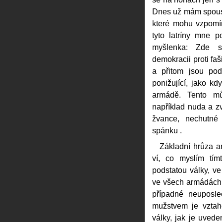
Dnes už mám spoust
které mohu vzpomín
tyto latríny mne 
myšlenka: Zde st
demokracii proti fa
a přitom jsou po
ponižující, jako kd
armádě. Tento mů
například nuda a z
žvance, nechutné
spánku .
Základní hrůza a
ví, co myslím tím
podstatou války, ve
ve všech armádách j
případné neuposle
mužstvem je vztah
války, jak je uvede