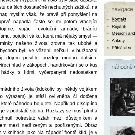
u dalších dostatečně nechutných zážitků, na
navigace
at; myslím však, že právě při pomyšlení na
Kontakt
poprvé napadla často se mi potom vracející
Rejstřík
ojíme, vojáci revoluční armády, bránící
Měsíční arc
šismu, bojující válku, která má nějaký smysl —
Ankety
dmínky našeho života zrovna tak ubohé a
Přihlásit se
ybychom byli ve vězení, neřku-li v buržoazní
j dojem posílilo později mnoho dalších:
vířecí hlad v zákopech, handrkování se o kus
náhodně 
 hádky s lidmi, vyčerpanými nedostatkem
rmádního života (kdokoliv byl někdy vojákem
to výrazem) je stěží ovlivněna či dotčena
 které náhodou bojujete. Například disciplína
e v podstatě stejná. Rozkazy se musí plnit a
chnutí potrestat; vztah mezi důstojníkem a
em mezi nadřízeným a podřízenými. Obraz
n v knihách jako Na západní frontě klid, je v