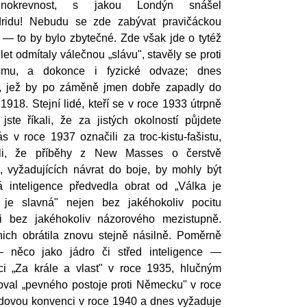
adnokrevnost, s jakou Londýn snášel
ridu! Nebudu se zde zabývat pravičáckou
— to by bylo zbytečné. Zde však jde o tytéž
let odmítaly válečnou „slávu", stavěly se proti
tismu, a dokonce i fyzické odvaze; dnes
ry, jež by po záměně jmen dobře zapadly do
1918. Stejní lidé, kteří se v roce 1933 útrpně
jste říkali, že za jistých okolností půjdete
ás v roce 1937 označili za troc-kistu-fašistu,
ili, že příběhy z New Masses o čerstvě
, vyžadujících návrat do boje, by mohly být
á inteligence předvedla obrat od „Válka je
 je slavná" nejen bez jakéhokoliv pocitu
 i bez jakéhokoliv názorového mezistupně.
nich obrátila znovu stejně násilně. Poměrně
— něco jako jádro či střed inteligence —
ci „Za krále a vlast" v roce 1935, hlučným
val „pevného postoje proti Německu" v roce
idovou konvenci v roce 1940 a dnes vyžaduje