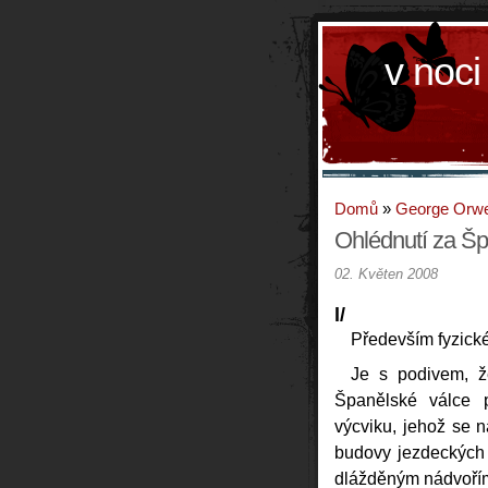
v noci
Domů
»
George Orwe
Ohlédnutí za Šp
02. Květen 2008
l/
Především fyzické
Je s podivem, ž
Španělské válce 
výcviku, jehož se 
budovy jezdeckých 
dlážděným nádvořím