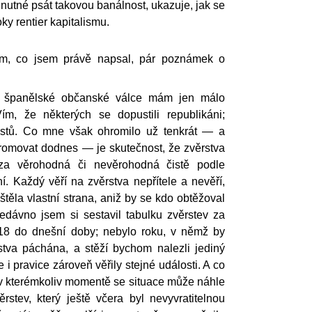
 nutné psát takovou banálnost, ukazuje, jak se
ky rentier kapitalismu.
 tím, co jsem právě napsal, pár poznámek o
e španělské občanské válce mám jen málo
ím, že některých se dopustili republikáni;
šistů. Co mne však ohromilo už tenkrát — a
omovat dodnes — je skutečnost, že zvěrstva
za věrohodná či nevěrohodná čistě podle
í. Každý věří na zvěrstva nepřítele a nevěří,
štěla vlastní strana, aniž by se kdo obtěžoval
dávno jsem si sestavil tabulku zvěrstev za
18 do dnešní doby; nebylo roku, v němž by
tva páchána, a stěží bychom nalezli jediný
e i pravice zároveň věřily stejné události. A co
, v kterémkoliv momentě se situace může náhle
ěrstev, který ještě včera byl nevyvratitelnou