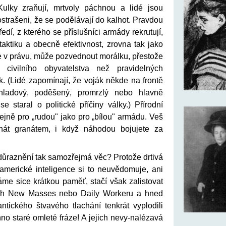
Kulky zraňují, mrtvoly páchnou a lidé jsou
strašeni, že se podělávají do kalhot. Pravdou
tředí, z kterého se příslušníci armády rekrutují,
 taktiku a obecně efektivnost, zrovna tak jako
e v právu, může pozvednout morálku, přestože
civilního obyvatelstva než pravidelných
. (Lidé zapomínají, že voják někde na frontě
 hladový, poděšený, promrzlý nebo hlavně
 staral o politické příčiny války.) Přírodní
tejně pro „rudou" jako pro „bílou" armádu. Veš
nát granátem, i když náhodou bojujete za
zdůraznění tak samozřejmá věc? Protože drtivá
 americké inteligence si to neuvědomuje, ani
e sice krátkou paměť, stačí však zalistovat
cích New Masses nebo Daily Workeru a hned
ntického štvavého tlachání tenkrát vyplodili
hno staré omleté fráze! A jejich nevy-nalézavá