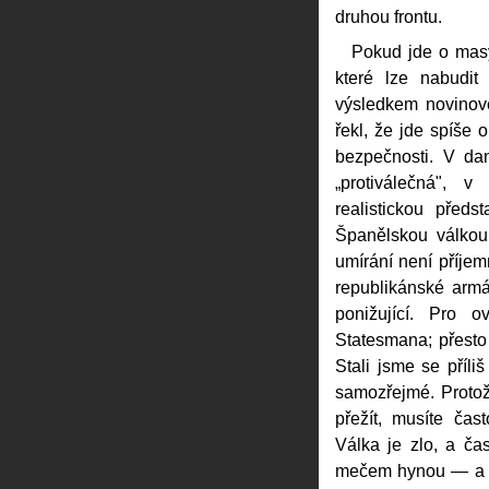
druhou frontu.
Pokud jde o masy
které lze nabudit
výsledkem novinov
řekl, že jde spíše
bezpečnosti. V da
„protiválečná",
realistickou před
Španělskou válkou,
umírání není příjem
republikánské arm
ponižující. Pro 
Statesmana; přesto
Stali jsme se příli
samozřejmé. Protož
přežít, musíte čast
Válka je zlo, a ča
mečem hynou — a t