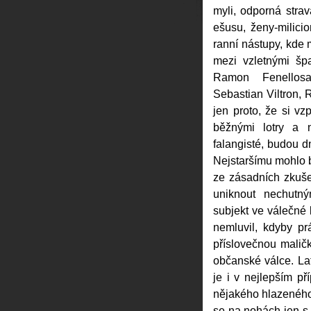
myli, odporná strav
ešusu, ženy-milici
ranní nástupy, kde
mezi vzletnými šp
Ramon Fenellosa
Sebastian Viltron,
jen proto, že si vz
běžnými lotry a 
falangisté, budou dn
Nejstaršímu mohlo 
ze zásadních zkuše
uniknout nechutn
subjekt ve válečné 
nemluvil, kdyby pr
příslovečnou maličk
občanské válce. Lat
je i v nejlepším př
nějakého hlazeného
se na nohách jen s 