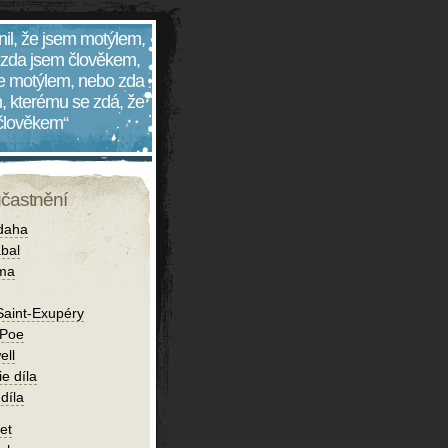
nil, že jsem motýlem,
 zda jsem člověkem,
 je motýlem, nebo zda
, kterému se zdá, že
 člověkem“
účastnění
daha
bal
íma
Saint-Exupéry
 Poe
ell
ie díla
díla
et