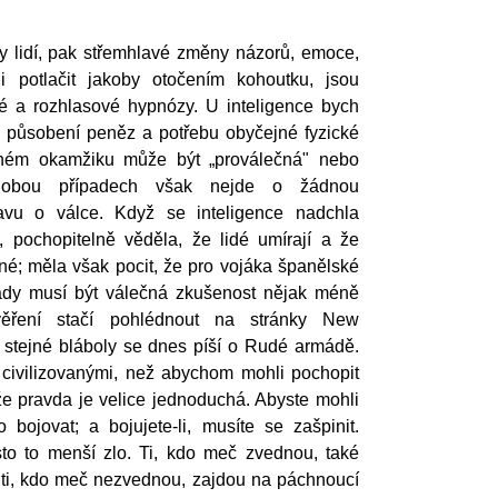
 lidí, pak střemhlavé změny názorů, emoce,
 i potlačit jakoby otočením kohoutku, jsou
é a rozhlasové hypnózy. U inteligence bych
 o působení peněz a potřebu obyčejné fyzické
ném okamžiku může být „proválečná" nebo
 v obou případech však nejde o žádnou
stavu o válce. Když se inteligence nadchla
 pochopitelně věděla, že lidé umírají a že
né; měla však pocit, že pro vojáka španělské
ády musí být válečná zkušenost nějak méně
ověření stačí pohlédnout na stránky New
 stejné bláboly se dnes píší o Rudé armádě.
š civilizovanými, než abychom mohli pochopit
e pravda je velice jednoduchá. Abyste mohli
o bojovat; a bojujete-li, musíte se zašpinit.
sto to menší zlo. Ti, kdo meč zvednou, také
i, kdo meč nezvednou, zajdou na páchnoucí