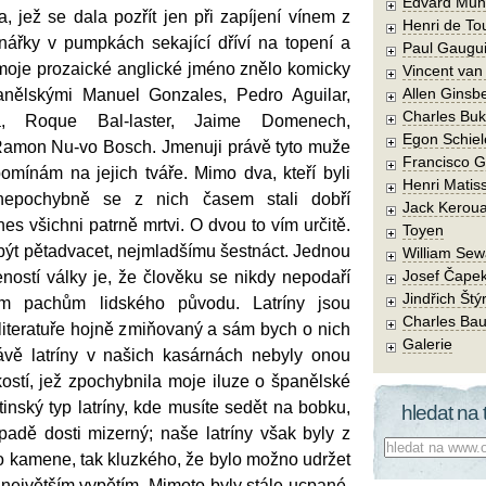
Edvard Mun
a, jež se dala pozřít jen při zapíjení vínem z
Henri de To
onářky v pumpkách sekající dříví na topení a
Paul Gaugu
 moje prozaické anglické jméno znělo komicky
Vincent va
Allen Ginsb
anělskými Manuel Gonzales, Pedro Aguilar,
Charles Buk
, Roque Bal-laster, Jaime Domenech,
Egon Schiel
 Ramon Nu-vo Bosch. Jmenuji právě tyto muže
Francisco 
pomínám na jejich tváře. Mimo dva, kteří byli
Henri Matis
nepochybně se z nich časem stali dobří
Jack Kerou
es všichni patrně mrtvi. O dvou to vím určitě.
Toyen
být pětadvacet, nejmladšímu šestnáct. Jednou
William Sew
Josef Čape
ností války je, že člověku se nikdy nepodaří
Jindřich Štý
ým pachům lidského původu. Latríny jsou
Charles Bau
literatuře hojně zmiňovaný a sám bych o nich
Galerie
ávě latríny v našich kasárnách nebyly onou
ostí, jež zpochybnila moje iluze o španělské
inský typ latríny, kde musíte sedět na bobku,
hledat na 
ípadě dosti mizerný; naše latríny však byly z
Co hledat:
 kamene, tak kluzkého, že bylo možno udržet
největším vypětím. Mimoto byly stále ucpané.