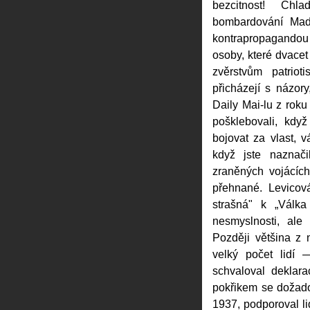
bezcitnost! Chl
bombardování Mad
kontrapropagandou 
osoby, které dvacet 
zvěrstvům patrio
přicházejí s názo
Daily Mai-lu z roku 
pošklebovali, když 
bojovat za vlast, v
když jste naznač
zraněných vojácích
přehnané. Levicov
strašná" k „Válka
nesmyslnosti, ale
Později většina z 
velký počet lidí 
schvaloval deklara
pokřikem se dožado
1937, podporoval l