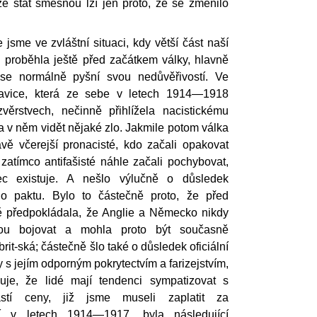
že stát směšnou lží jen proto, že se změnilo
jsme ve zvláštní situaci, kdy větší část naší
 proběhla ještě před začátkem války, hlavně
á se normálně pyšní svou nedůvěřivostí. Ve
avice, která ze sebe v letech 1914—1918
zvěrstvech, nečinně přihlížela nacistickému
 v něm vidět nějaké zlo. Jakmile potom válka
ávě včerejší pronacisté, kdo začali opakovat
zatímco antifašisté náhle začali pochybovat,
c existuje. A nešlo výlučně o důsledek
o paktu. Bylo to částečně proto, že před
ě předpokládala, že Anglie a Německo nikdy
ou bojovat a mohla proto být současně
brit-ská; částečně šlo také o důsledek oficiální
s jejím odporným pokrytectvím a farizejstvím,
uje, že lidé mají tendenci sympatizovat s
ástí ceny, již jsme museli zaplatit za
ní v letech 1914—1917, byla následující