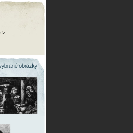
hív
vybrané obrázky