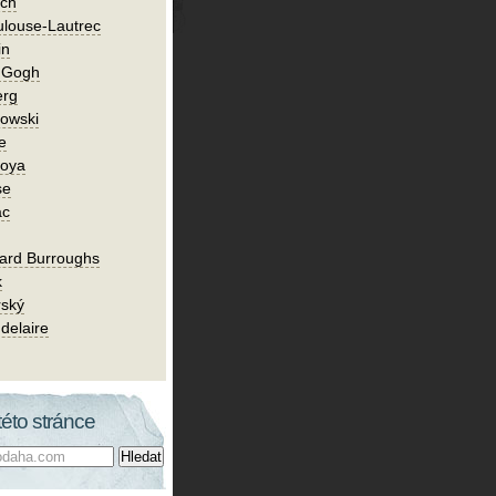
ch
ulouse-Lautrec
in
n Gogh
erg
owski
e
Goya
se
ac
ard Burroughs
k
rský
delaire
této stránce