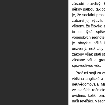
zásadě pravdivý. 
někdy palbou tak po
je, že sociální pros
zabarví její výcvik,
vědomí, že člověk j
to se týká spíše 
vojenských jednotek
je obvykle příliš
unavený, než aby se
zákony však platí s
zůstane vší a gra
spravedlivou věc.
Proč mi stojí za 
většina anglické a
neuvědomovala. Mám
ve starších roční
uvidíme, kolik roma
naši levičáci. Všec