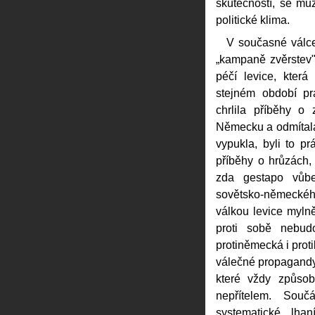
skutečností, se mů
politické klima.
V současné válce 
„kampaně zvěrstev"
péčí levice, kter
stejném období pr
chrlila příběhy o 
Německu a odmítala
vypukla, byli to pr
příběhy o hrůzách, 
zda gestapo vůbe
sovětsko-německéh
válkou levice myln
proti sobě nebud
protiněmecká i proti
válečné propagandy 
které vždy způsob
nepřítelem. Souč
systematické lha