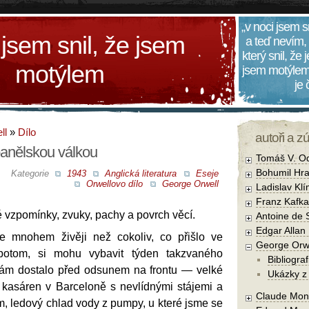
„v noci jsem s
 jsem snil, že jsem
a teď nevím,
který snil, že
motýlem
jsem motýlem
je
ll
»
Dílo
autoři a z
anělskou válkou
Tomáš V. O
Bohumil Hra
Kategorie
1943
Anglická literatura
Eseje
Orwellovo dílo
George Orwell
Ladislav Kl
Franz Kafka
 vzpomínky, zvuky, pachy a povrch věcí.
Antoine de 
Edgar Allan
e mnohem živěji než cokoliv, co přišlo ve
George Orw
potom, si mohu vybavit týden takzvaného
Bibliograf
nám dostalo před odsunem na frontu — velké
Ukázky z 
kasáren v Barceloně s nevlídnými stájemi a
Claude Mon
, ledový chlad vody z pumpy, u které jsme se