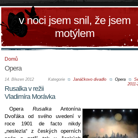
v noci jsem snil, že jsem
motýlem
Domů
Opera
14. Březen 2012
Kategorie
Janáčkovo divadlo
Opera
S
2011-
Rusalka v režii
Vladimíra Morávka
Opera
Rusalka
Antonína
Dvořáka od svého uvedení v
roce 1901 de facto nikdy
„neslezla“ z českých operních