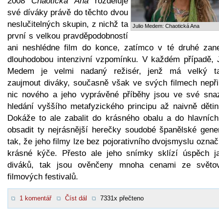
2008
Chaotická Ana
rozděluje
své díváky právě do těchto dvou
neslučitelných skupin, z nichž ta
Julio Medem: Chaotická Ana
první s velkou pravděpodobností
ani neshlédne film do konce, zatímco v té druhé zan
dlouhodobou intenzivní vzpomínku. V každém případě, J
Medem je velmi nadaný režisér, jenž má velký ta
zaujmout diváky, současně však ve svých filmech nepři
nic nového a jeho vyprávěné příběhy jsou ve své sna
hledání vyššího metafyzického principu až naivně dětin
Dokáže to ale zabalit do krásného obalu a do hlavních 
obsadit ty nejrásnější herečky soudobé španělské gene
tak, že jeho filmy lze bez pojorativního dvojsmyslu označ
krásné kýče. Přesto ale jeho snímky sklízí úspěch j
diváků, tak jsou ověnčeny mnoha cenami ze světo
filmových festivalů.
1 komentář
Číst dál
7331x přečteno