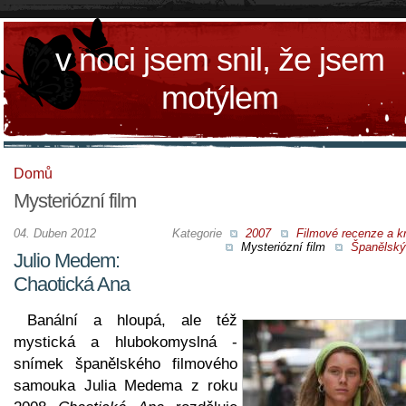
v noci jsem snil, že jsem
motýlem
Domů
Mysteriózní film
04. Duben 2012
Kategorie
2007
Filmové recenze a kr
Mysteriózní film
Španělský 
Julio Medem:
Chaotická Ana
Banální a hloupá, ale též
mystická a hlubokomyslná -
snímek španělského filmového
samouka Julia Medema z roku