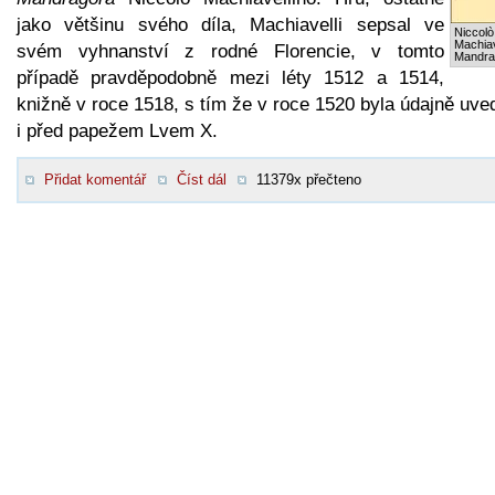
jako většinu svého díla, Machiavelli sepsal ve
Niccolò
Machiav
svém vyhnanství z rodné Florencie, v tomto
Mandra
případě pravděpodobně mezi léty 1512 a 1514,
knižně v roce 1518, s tím že v roce 1520 byla údajně uv
i před papežem Lvem X.
Přidat komentář
Číst dál
11379x přečteno