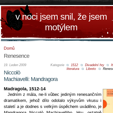
v noci jsem snil, že jsem
motýlem
Domů
Renesence
19. Leden 2009
Kategorie
1512
Divadelní hry
I
literatura
Libreto
Renes
Niccolò
Machiavelli: Mandragora
Madragola, 1512-14
Jedním z mála, ne-li vůbec jediným renesančním
dramatikem, jehož dílo odolalo výkyvům vkusu i
staletí a je dodnes s velkým úspěchem uváděno, je
Mandragora
Niccolò Machiavelliho. Hru, ostatně