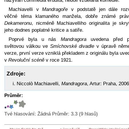
nazýván commedia erudita, neboli vzdělaná komedie.
Machiavelli v
Mandragoře
v podstatě jen dále rozv
věčné téma klamaného manžela, dobře známé prá
Dekameronu
, nicméně Machiavelliho originalita je skry
jeho dodnes poplatné kritice a satiře.
Poprvé byla u nás
Mandragora
uvedena před p
světovou válkou ve
Smíchovské divadle
v úpravě něm
verze, první verze vzniklá překladem z originálu byla uv
v
Revoluční scéně
v roce 1921.
Zdroje:
Niccolò Machiavelli,
Mandragora
, Artur: Praha, 2006
Průměr:
Tvé hlasování:
Žádná
Průměr:
3.3
(
9
hlasů)