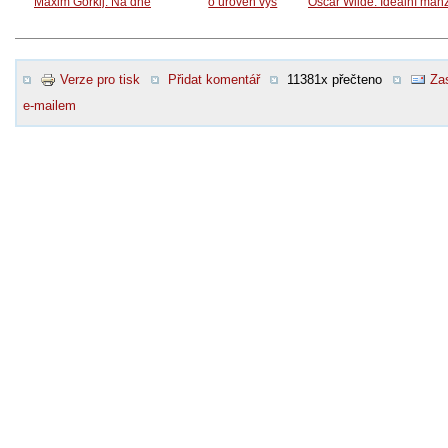
Maxim Gorkij: Na dně
o úroveň výš
Oscar Wilde: Ideální man
Verze pro tisk
Přidat komentář
11381x přečteno
Zas
e-mailem