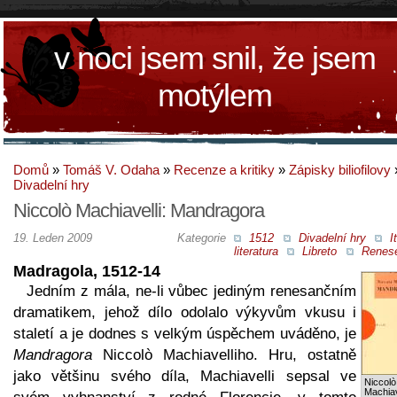
v noci jsem snil, že jsem
motýlem
Domů
»
Tomáš V. Odaha
»
Recenze a kritiky
»
Zápisky biliofilovy
Divadelní hry
Niccolò Machiavelli: Mandragora
19. Leden 2009
Kategorie
1512
Divadelní hry
I
literatura
Libreto
Renes
Madragola, 1512-14
Jedním z mála, ne-li vůbec jediným renesančním
dramatikem, jehož dílo odolalo výkyvům vkusu i
staletí a je dodnes s velkým úspěchem uváděno, je
Mandragora
Niccolò Machiavelliho. Hru, ostatně
jako většinu svého díla, Machiavelli sepsal ve
Niccolò
Machiav