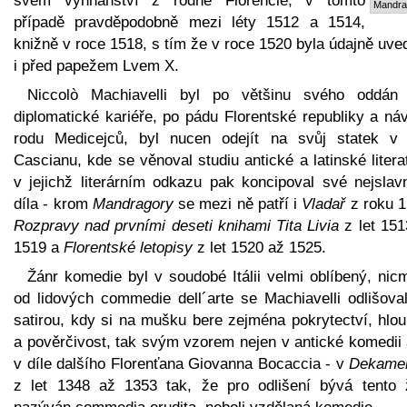
svém vyhnanství z rodné Florencie, v tomto
Mandra
případě pravděpodobně mezi léty 1512 a 1514,
knižně v roce 1518, s tím že v roce 1520 byla údajně uv
i před papežem Lvem X.
Niccolò Machiavelli byl po většinu svého oddán
diplomatické kariéře, po pádu Florentské republiky a ná
rodu Medicejců, byl nucen odejít na svůj statek v
Cascianu, kde se věnoval studiu antické a latinské litera
v jejichž literárním odkazu pak koncipoval své nejslavn
díla - krom
Mandragory
se mezi ně patří i
Vladař
z roku 1
Rozpravy nad prvními deseti knihami Tita Livia
z let 151
1519 a
Florentské letopisy
z let 1520 až 1525.
Žánr komedie byl v soudobé Itálii velmi oblíbený, nic
od lidových commedie dell´arte se Machiavelli odlišoval
satirou, kdy si na mušku bere zejména pokrytectví, hlou
a pověrčivost, tak svým vzorem nejen v antické komedii 
v díle dalšího Florenťana Giovanna Bocaccia - v
Dekame
z let 1348 až 1353 tak, že pro odlišení bývá tento 