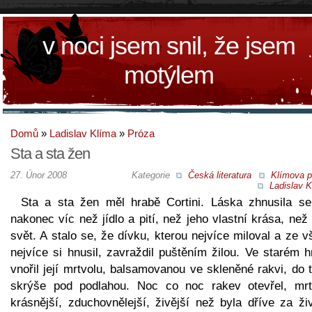
v noci jsem snil, že jsem
motýlem
Domů
»
Ladislav Klíma
»
Próza
Sta a sta žen
27. Únor 2008
Kategorie
Česká literatura
Klímova p
Ladislav K
Sta a sta žen měl hrabě Cortini. Láska zhnusila s
nakonec víc než jídlo a pití, než jeho vlastní krása, než
svět. A stalo se, že dívku, kterou nejvíce miloval a ze 
nejvíce si hnusil, zavraždil puštěním žilou. Ve starém 
vnořil její mrtvolu, balsamovanou ve skleněné rakvi, do 
skrýše pod podlahou. Noc co noc rakev otevřel, mrt
krásnější, zduchovnělejší, živější než byla dříve za ži