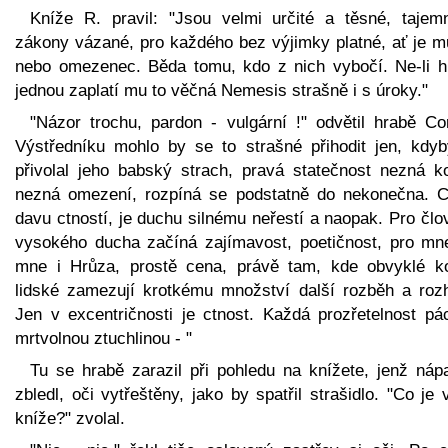
Kníže R. pravil: "Jsou velmi určité a těsné, tajem
zákony vázané, pro každého bez výjimky platné, ať je m
nebo omezenec. Běda tomu, kdo z nich vybočí. Ne-li h
jednou zaplatí mu to věčná Nemesis strašně i s úroky."
"Názor trochu, pardon - vulgární !" odvětil hrabě Cor
Výstředníku mohlo by se to strašné přihodit jen, kdyb
přivolal jeho babský strach, pravá statečnost nezná kol
nezná omezení, rozpíná se podstatně do nekonečna. C
davu ctností, je duchu silnému neřestí a naopak. Pro čl
vysokého ducha začíná zajímavost, poetičnost, pro mn
mne i Hrůza, prostě cena, právě tam, kde obvyklé ko
lidské zamezují krotkému množství další rozběh a rozh
Jen v excentričnosti je ctnost. Každá prozřetelnost pá
mrtvolnou ztuchlinou - "
Tu se hrabě zarazil při pohledu na knížete, jenž náp
zbledl, oči vytřeštěny, jako by spatřil strašidlo. "Co je
kníže?" zvolal.