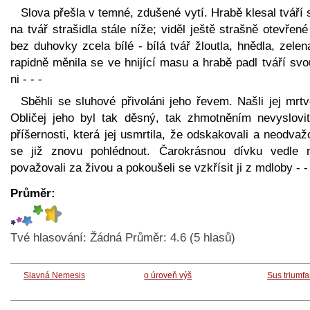
Slova přešla v temné, zdušené vytí. Hrabě klesal tváří
na tvář strašidla stále níže; viděl ještě strašně otevřené
bez duhovky zcela bílé - bílá tvář žloutla, hnědla, zelen
rapidně měnila se ve hnijící masu a hrabě padl tváří sv
ni - - -
Sběhli se sluhové přivoláni jeho řevem. Našli jej mrt
Obličej jeho byl tak děsný, tak zhmotněním nevyslovit
příšernosti, která jej usmrtila, že odskakovali a neodvaž
se již znovu pohlédnout. Čarokrásnou dívku vedle 
považovali za živou a pokoušeli se vzkřísit ji z mdloby - -
Průměr:
Tvé hlasování:
Žádná
Průměr:
4.6
(
5
hlasů)
Slavná Nemesis
o úroveň výš
Sus triumf