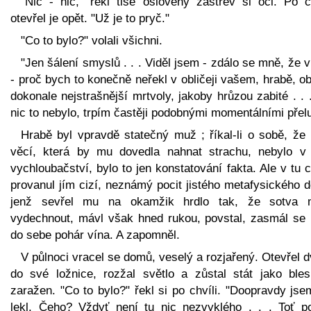
"Nic - nic," řekl tiše oslovený zastřev si oči. Po ch
otevřel je opět. "Už je to pryč."
"Co to bylo?" volali všichni.
"Jen šálení smyslů . . . Viděl jsem - zdálo se mně, že 
- proč bych to konečně neřekl v obličeji vašem, hrabě, ob
dokonale nejstrašnější mrtvoly, jakoby hrůzou zabité . . 
nic to nebylo, trpím častěji podobnými momentálními přel
Hrabě byl vpravdě statečný muž ; říkal-li o sobě, že 
věcí, která by mu dovedla nahnat strachu, nebylo v
vychloubačství, bylo to jen konstatování fakta. Ale v tu c
provanul jím cizí, neznámý pocit jistého metafysického 
jenž sevřel mu na okamžik hrdlo tak, že sotva 
vydechnout, mávl však hned rukou, povstal, zasmál se i 
do sebe pohár vína. A zapomněl.
V půlnoci vracel se domů, veselý a rozjařený. Otevřel 
do své ložnice, rozžal světlo a zůstal stát jako ble
zaražen. "Co to bylo?" řekl si po chvíli. "Doopravdy js
lekl. Čeho? Vždyť není tu nic nezvyklého . . . Toť p