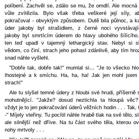
políbení. Zachvěl se, zdálo se mu, že omdlí. Ale mocná 
vůle zvítězila. Bylo však třeba veškeré její síly, a
pokračoval - obvyklým způsobem. Dutě bila půlnoc, a k
úder jakoby byl strašidlem, z černé noci vyvstávají
jakoby byl smrtícím úderem do hlavy ubohého šílícího.
ten teď upadl v tajemný lethargický stav. Nebyl si s
vědom, co činí, strach jeho pohasl zdánlivě, aby tím hro
snad náhle vyšlehl.
"Dobře tak, dobře tak!" mumlal si… "Je to všecko hlo
Ihostejné a k smíchu. Ha, ha, ha! Jak jen mohl jsem 
strach!"
Ale tu slyšel temné údery z hloubi své hrudi, příšerně 
mohutnějící. "Jakže? dosud neztichla ta hloupá věc?
vždyt je to jen pokračování úderů věžních hodin . . . Tak, 
-" Míjely vteřiny. Tu pocítil náhle hrabě tlak na své tělo, s
ale silnější než dříve. Na tu část svého těla, kterou ov
nohy mrtvoly . . .