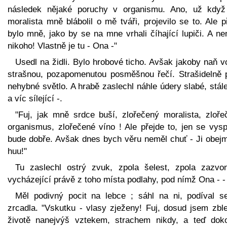
následek nějaké poruchy v organismu. Ano, už když
moralista mně blábolil o mě tváři, projevilo se to. Ale 
bylo mně, jako by se na mne vrhali číhající lupiči. A ne
nikoho! Vlastně je tu - Ona -"
Usedl na židli. Bylo hrobové ticho. Avšak jakoby naň v
strašnou, pozapomenutou posměšnou řečí. Strašidelně p
nehybné světlo. A hrabě zaslechl náhle údery slabé, stál
a víc sílející -.
"Fuj, jak mně srdce buší, zlořečený moralista, zloře
organismus, zlořečené víno ! Ale přejde to, jen se vysp
bude dobře. Avšak dnes bych věru neměl chuť - Ji obejm
huu!"
Tu zaslechl ostrý zvuk, zpola šelest, zpola zazvon
vycházející právě z toho místa podlahy, pod nímž Ona - -
Měl podivný pocit na lebce ; sáhl na ni, podíval s
zrcadla. "Vskutku - vlasy zježeny! Fuj, dosud jsem zble
životě nanejvýš vztekem, strachem nikdy, a teď dok