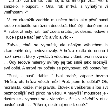
"Co to?" zarazil se. "Ale ne, to se mně jen zdá! Hle, 
zmizelo. Hloupost. - Ona, rok mrtvá, s vyňatými v
vnitřnostmi -"
V ten okamžik zadrhlo mu něco hrdlo jako pěsť bandi
srdce rozbušilo se rázem desetkrát hlučněji - duněním b
A hrabě, ztrnulý, cítil teď zcela určitě, jak děsné, ledové
i ruce i paže tlačí jen víc a víc a víc - -
Zařval, chtěl se vymrštit, ale náhlým výbuchem h
zkamenělé údy nedovolovaly. A hrůza rostla do onoho 
rozžhavení, který vyvolává všechna vidění, tvoří nové sv
. . Údy ledové milenky svíraly jej tak silně jako hroznýš
své oběti. A mrtvé rty počaly se pohybovat, oči pootevírat
"Pusť, - pusť, ďáble !" řval hrabě, zápase bezmo
"Hrůza, oh, hrůza všech hrůz! Proč jsem to udělal? Oh,
moralista, kníže, měl pravdu, člověk s veškerou sílou sv
bezmocnější než pírko na větru. A nejvyšší moudrost je 
dusím se - vyhnout se - vichrům - žít - v závětří v nízk
poslušnosti . . . Příšero, nestrhuj mne k sobě."