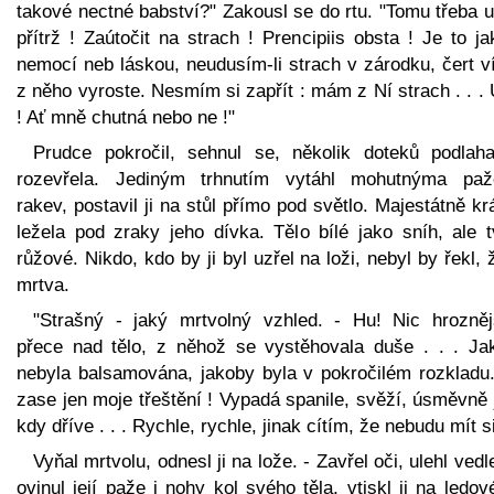
takové nectné babství?" Zakousl se do rtu. "Tomu třeba u
přítrž ! Zaútočit na strach ! Prencipiis obsta ! Je to j
nemocí neb láskou, neudusím-li strach v zárodku, čert v
z něho vyroste. Nesmím si zapřít : mám z Ní strach . . .
! Ať mně chutná nebo ne !"
Prudce pokročil, sehnul se, několik doteků podlah
rozevřela. Jediným trhnutím vytáhl mohutnýma pa
rakev, postavil ji na stůl přímo pod světlo. Majestátně k
ležela pod zraky jeho dívka. Tělo bílé jako sníh, ale t
růžové. Nikdo, kdo by ji byl uzřel na loži, nebyl by řekl, 
mrtva.
"Strašný - jaký mrtvolný vzhled. - Hu! Nic hrozněj
přece nad tělo, z něhož se vystěhovala duše . . . Ja
nebyla balsamována, jakoby byla v pokročilém rozkladu.
zase jen moje třeštění ! Vypadá spanile, svěží, úsměvně
kdy dříve . . . Rychle, rychle, jinak cítím, že nebudu mít si
Vyňal mrtvolu, odnesl ji na lože. - Zavřel oči, ulehl vedl
ovinul její paže i nohy kol svého těla, vtiskl ji na ledov