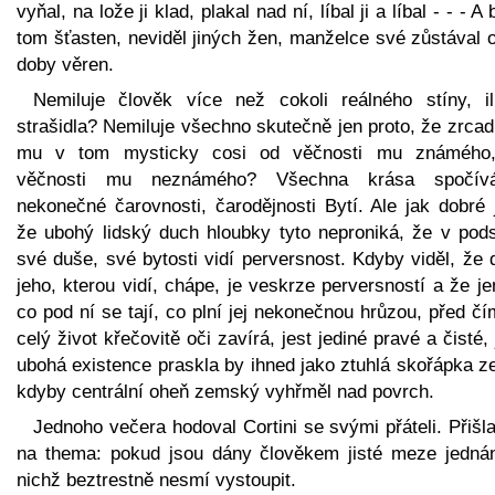
vyňal, na lože ji klad, plakal nad ní, líbal ji a líbal - - - A 
tom šťasten, neviděl jiných žen, manželce své zůstával 
doby věren.
Nemiluje člověk více než cokoli reálného stíny, il
strašidla? Nemiluje všechno skutečně jen proto, že zrcad
mu v tom mysticky cosi od věčnosti mu známého
věčnosti mu neznámého? Všechna krása spočí
nekonečné čarovnosti, čarodějnosti Bytí. Ale jak dobré 
že ubohý lidský duch hloubky tyto neproniká, že v pods
své duše, své bytosti vidí perversnost. Kdyby viděl, že
jeho, kterou vidí, chápe, je veskrze perversností a že je
co pod ní se tají, co plní jej nekonečnou hrůzou, před č
celý život křečovitě oči zavírá, jest jediné pravé a čisté,
ubohá existence praskla by ihned jako ztuhlá skořápka z
kdyby centrální oheň zemský vyhřměl nad povrch.
Jednoho večera hodoval Cortini se svými přáteli. Přišl
na thema: pokud jsou dány člověkem jisté meze jednán
nichž beztrestně nesmí vystoupit.