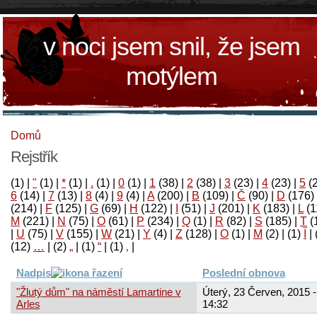
v noci jsem snil, že jsem
motýlem
Domů
Rejstřík
(1)
|
"
(1)
|
*
(1)
|
.
(1)
|
0
(1)
|
1
(38)
|
2
(38)
|
3
(23)
|
4
(23)
|
5
(
6
(14)
|
7
(13)
|
8
(4)
|
9
(4)
|
A
(200)
|
B
(109)
|
Č
(90)
|
D
(176)
(214)
|
F
(125)
|
G
(69)
|
H
(122)
|
I
(51)
|
J
(201)
|
K
(183)
|
L
(1
M
(221)
|
N
(75)
|
O
(61)
|
P
(234)
|
Q
(1)
|
R
(82)
|
S
(185)
|
T
(
|
U
(75)
|
V
(155)
|
W
(21)
|
Y
(4)
|
Z
(128)
|
Ο
(1)
|
М
(2)
|
(1)
آ
|
(12)
…
|
(2)
„
|
(1)
“
|
(1)
‚
|
Nadpis
Poslední obnova
"Žlutý dům" na náměstí Lamartine v
Úterý, 23 Červen, 2015 -
Arles
14:32