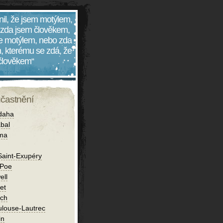
nil, že jsem motýlem,
 zda jsem člověkem,
 je motýlem, nebo zda
, kterému se zdá, že
 člověkem“
účastnění
daha
bal
íma
Saint-Exupéry
 Poe
ell
et
ch
ulouse-Lautrec
in