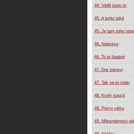
44. Viděl jsem to
45. A tento také
45. Je tam toho spo
46. Náprava
46. To je špatné
47. Dar pánovi
47. Tak se to stalo
48. Krutý soucit
48. Poryv větru
49. Milosrdenství o
49. Skřítci