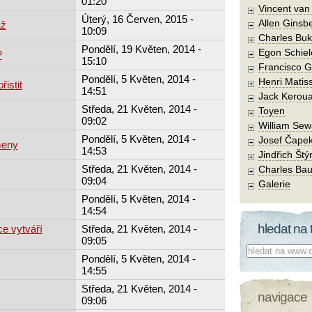
01:20
Vincent va
Úterý, 16 Červen, 2015 -
Allen Ginsb
áž
10:09
Charles Buk
Pondělí, 19 Květen, 2014 -
Egon Schiel
?
15:10
Francisco 
Pondělí, 5 Květen, 2014 -
Henri Matis
řistit
14:51
Jack Kerou
Středa, 21 Květen, 2014 -
Toyen
09:02
William Sew
Pondělí, 5 Květen, 2014 -
Josef Čape
meny
14:53
Jindřich Štý
Středa, 21 Květen, 2014 -
Charles Bau
09:04
Galerie
Pondělí, 5 Květen, 2014 -
14:54
hledat na 
e vytváří
Středa, 21 Květen, 2014 -
09:05
Co hledat:
Pondělí, 5 Květen, 2014 -
14:55
Středa, 21 Květen, 2014 -
navigace
09:06