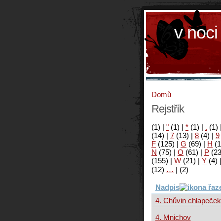
v noci
Domů
Rejstřík
(1)
|
"
(1)
|
*
(1)
|
.
(1)
(14)
|
7
(13)
|
8
(4)
|
9
F
(125)
|
G
(69)
|
H
(1
N
(75)
|
O
(61)
|
P
(2
(155)
|
W
(21)
|
Y
(4)
(12)
…
|
(2)
Nadpis
4. Chůvin chlapeček
4. Mnichov