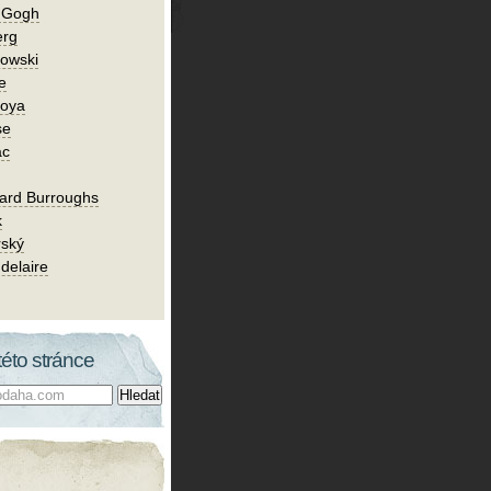
n Gogh
erg
owski
e
Goya
se
ac
ard Burroughs
k
rský
delaire
této stránce