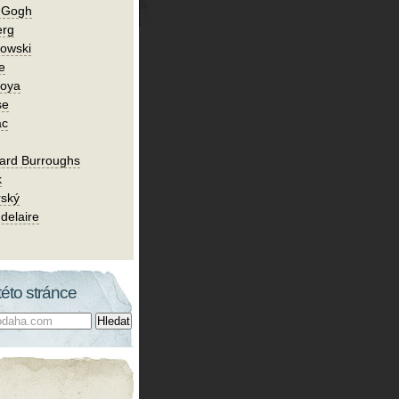
n Gogh
erg
owski
e
Goya
se
ac
ard Burroughs
k
rský
delaire
této stránce