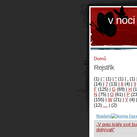
v noci
Domů
Rejstřík
(1)
|
"
(1)
|
*
(1)
|
.
(1)
(14)
|
7
(13)
|
8
(4)
|
9
F
(125)
|
G
(69)
|
H
(1
N
(75)
|
O
(61)
|
P
(2
(155)
|
W
(21)
|
Y
(4)
(12)
…
|
(2)
Nadpis
„V potu tváře své bu
dobývati“