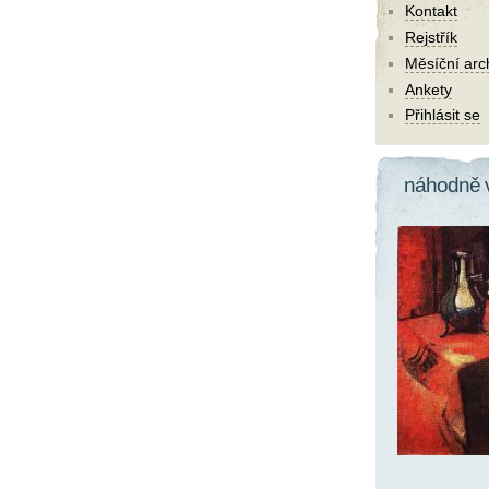
Kontakt
Rejstřík
Měsíční arc
Ankety
Přihlásit se
náhodně 