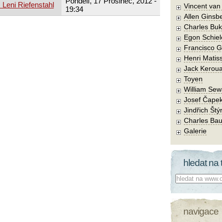
Pondělí, 17 Prosinec, 2012 -
s Leni Riefenstahl
Vincent va
19:34
Allen Ginsb
Charles Buk
Egon Schiel
Francisco 
Henri Matis
Jack Kerou
Toyen
William Sew
Josef Čape
Jindřich Štý
Charles Bau
Galerie
hledat na 
Co hledat:
navigace