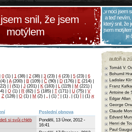
„v noci jsem s
 jsem snil, že jsem
a teď nevím,
který snil, že
motýlem
jsem motýlem
je
autoři a z
Tomáš V. O
Bohumil Hra
|
0
(1)
|
1
(38)
|
2
(38)
|
3
(23)
|
4
(23)
|
5
(23)
|
6
Ladislav Kl
(4)
|
A
(200)
|
B
(109)
|
Č
(90)
|
D
(176)
|
E
(214)
|
22)
|
I
(51)
|
J
(201)
|
K
(183)
|
L
(119)
|
M
(221)
|
Franz Kafka
34)
|
Q
(1)
|
R
(82)
|
S
(185)
|
T
(171)
|
U
(75)
|
V
Antoine de 
|
Z
(128)
|
Ο
(1)
|
М
(2)
|
„
|
(1)
“
|
(1)
‚
|
(1)
آ
|
(1)
א
Edgar Allan
George Orw
Claude Mon
Poslední obnova
Edvard Mun
deš si svůj chléb
Pondělí, 13 Únor, 2012 -
Henri de To
16:41
Paul Gaugu