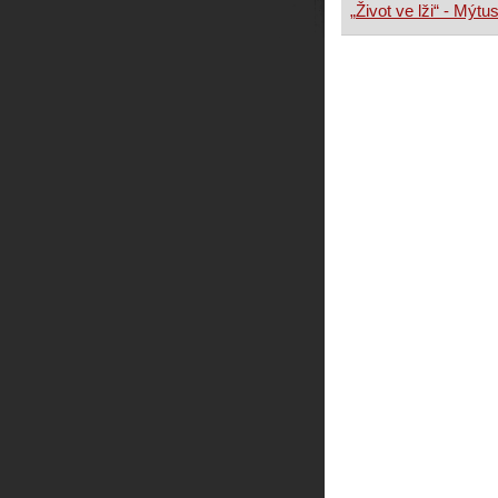
„Život ve lži“ - Mýtu