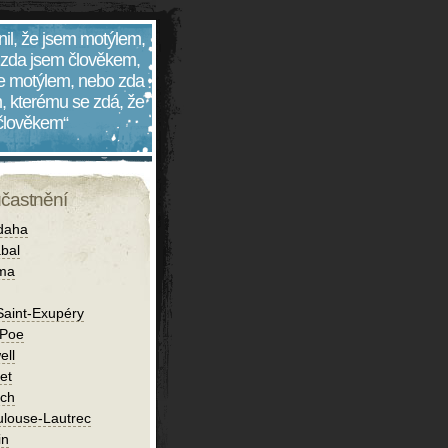
nil, že jsem motýlem,
 zda jsem člověkem,
 je motýlem, nebo zda
, kterému se zdá, že
 člověkem“
účastnění
daha
bal
íma
Saint-Exupéry
 Poe
ell
et
ch
ulouse-Lautrec
in