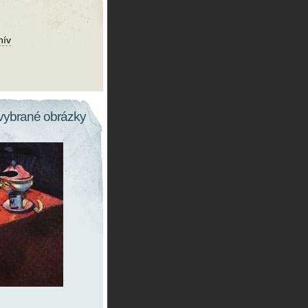
hív
vybrané obrázky