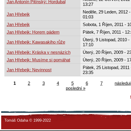
Jan Antonín Pitínský: Hordubal
13:27
Neděle, 29 Leden, 2012 -
Jan Hřebejk
01:03
Jan Hřebejk
Sobota, 1 Říjen, 2011 - 1
Jan Hřebejk: Horem pádem
Pátek, 7 Říjen, 2011 - 12
Úterý, 9 Listopad, 2010 -
Jan Hřebejk: Kawasakiho růže
17:10
Jan Hřebejk: Kráska v nesnázích
Úterý, 20 Říjen, 2009 - 2
Jan Hřebejk: Musíme si pomáhat
Úterý, 20 Říjen, 2009 - 1
Pátek, 25 Listopad, 2011 
Jan Hřebejk: Nevinnost
23:35
1
2
3
4
5
6
7
následují
poslední »
Tomáš Odaha © 1999-2022