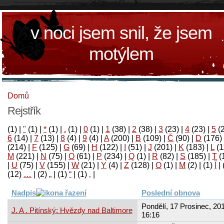
v noci jsem snil, že jsem
motýlem
Domů
Rejstřík
(1)
|
"
(1)
|
*
(1)
|
.
(1)
|
0
(1)
|
1
(38)
|
2
(38)
|
3
(23)
|
4
(23)
|
5
(
6
(14)
|
7
(13)
|
8
(4)
|
9
(4)
|
A
(200)
|
B
(109)
|
Č
(90)
|
D
(176)
(214)
|
F
(125)
|
G
(69)
|
H
(122)
|
I
(51)
|
J
(201)
|
K
(183)
|
L
(1
M
(221)
|
N
(75)
|
O
(61)
|
P
(234)
|
Q
(1)
|
R
(82)
|
S
(185)
|
T
(
|
U
(75)
|
V
(155)
|
W
(21)
|
Y
(4)
|
Z
(128)
|
Ο
(1)
|
М
(2)
|
(1)
آ
|
(12)
…
|
(2)
„
|
(1)
“
|
(1)
‚
|
Nadpis
Poslední obnova
Pondělí, 17 Prosinec, 201
J. A . Pitínský: Hvězdy nad Baltimore
16:16