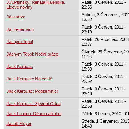
J.A.Pitínský: Renata Kalenská,
Pátek, 3 Červen, 2011 -
Lidové noviny
23:56
Sobota, 2 Červenec, 2011
Já a strýc
13:52
Pátek, 3 Červen, 2011 -
Já, Feuerbach
23:18
Pátek, 26 Prosinec, 2008
Jáchym Topol
15:37
Čtvrtek, 29 Červenec, 20
Jáchym Topol: Noční práce
11:16
Pátek, 3 Červen, 2011 -
Jack Kerouac
15:30
Pátek, 3 Červen, 2011 -
Jack Kerouac: Na cestě
22:52
Pátek, 3 Červen, 2011 -
Jack Kerouac: Podzemníci
23:49
Pátek, 3 Červen, 2011 -
Jack Kerouac: Zjevení Orfea
22:53
Jack London: Démon alkohol
Pátek, 8 Leden, 2010 - 0
Středa, 1 Červenec, 2015
Jacob Meyer
14:40