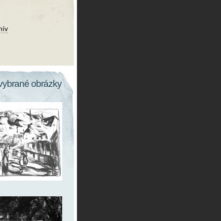
hív
vybrané obrázky