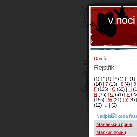
v noci
Domů
Rejstřík
(1)
|
"
(1)
|
*
(1)
|
.
(1)
(14)
|
7
(13)
|
8
(4)
|
9
F
(125)
|
G
(69)
|
H
(1
N
(75)
|
O
(61)
|
P
(2
(155)
|
W
(21)
|
Y
(4)
(12)
…
|
(2)
Nadpis
Маленький принц
Малкия принц