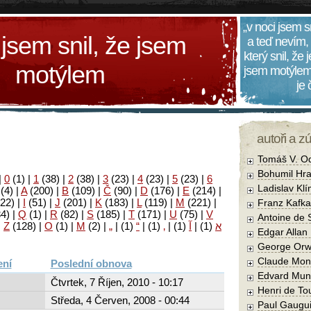
„v noci jsem s
 jsem snil, že jsem
a teď nevím,
který snil, že
motýlem
jsem motýlem
je
autoři a z
Tomáš V. O
Bohumil Hra
|
0
(1)
|
1
(38)
|
2
(38)
|
3
(23)
|
4
(23)
|
5
(23)
|
6
Ladislav Kl
(4)
|
A
(200)
|
B
(109)
|
Č
(90)
|
D
(176)
|
E
(214)
|
22)
|
I
(51)
|
J
(201)
|
K
(183)
|
L
(119)
|
M
(221)
|
Franz Kafka
34)
|
Q
(1)
|
R
(82)
|
S
(185)
|
T
(171)
|
U
(75)
|
V
Antoine de 
|
Z
(128)
|
Ο
(1)
|
М
(2)
|
„
|
(1)
“
|
(1)
‚
|
(1)
آ
|
(1)
א
Edgar Allan
George Orw
Claude Mon
Poslední obnova
Edvard Mun
Čtvrtek, 7 Říjen, 2010 - 10:17
Henri de To
Středa, 4 Červen, 2008 - 00:44
Paul Gaugu