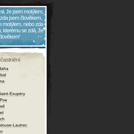
nil, že jsem motýlem,
 zda jsem člověkem,
 je motýlem, nebo zda
, kterému se zdá, že
 člověkem“
účastnění
daha
bal
íma
Saint-Exupéry
 Poe
ell
et
ch
ulouse-Lautrec
in