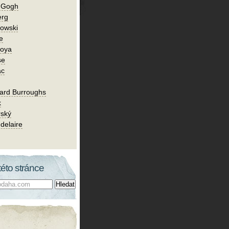
n Gogh
erg
owski
e
Goya
se
ac
ard Burroughs
k
rský
delaire
této stránce