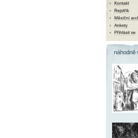
Kontakt
Rejstřík
Měsíční arc
Ankety
Přihlásit se
náhodně 