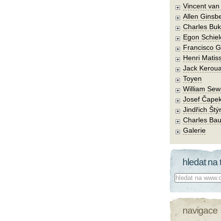
Vincent va
Allen Ginsb
Charles Buk
Egon Schiel
Francisco 
Henri Matis
Jack Kerou
Toyen
William Sew
Josef Čape
Jindřich Štý
Charles Bau
Galerie
hledat na 
Co hledat:
navigace