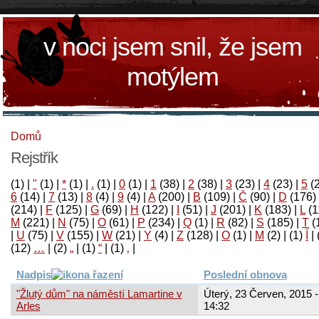
v noci jsem snil, že jsem
motýlem
Domů
Rejstřík
(1)
|
"
(1)
|
*
(1)
|
.
(1)
|
0
(1)
|
1
(38)
|
2
(38)
|
3
(23)
|
4
(23)
|
5
(
6
(14)
|
7
(13)
|
8
(4)
|
9
(4)
|
A
(200)
|
B
(109)
|
Č
(90)
|
D
(176)
(214)
|
F
(125)
|
G
(69)
|
H
(122)
|
I
(51)
|
J
(201)
|
K
(183)
|
L
(1
M
(221)
|
N
(75)
|
O
(61)
|
P
(234)
|
Q
(1)
|
R
(82)
|
S
(185)
|
T
(
|
U
(75)
|
V
(155)
|
W
(21)
|
Y
(4)
|
Z
(128)
|
Ο
(1)
|
М
(2)
|
(1)
آ
|
(12)
…
|
(2)
„
|
(1)
“
|
(1)
‚
|
Nadpis
Poslední obnova
"Žlutý dům" na náměstí Lamartine v
Úterý, 23 Červen, 2015 -
Arles
14:32