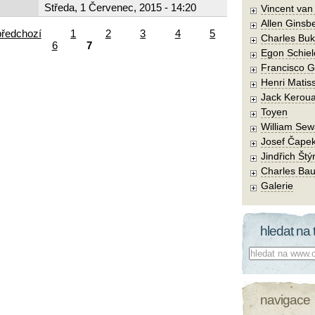
Středa, 1 Červenec, 2015 - 14:20
Vincent va
Allen Ginsb
předchozí
1
2
3
4
5
Charles Buk
6
7
Egon Schiel
Francisco 
Henri Matis
Jack Kerou
Toyen
William Sew
Josef Čape
Jindřich Štý
Charles Bau
Galerie
hledat na 
Co hledat:
navigace