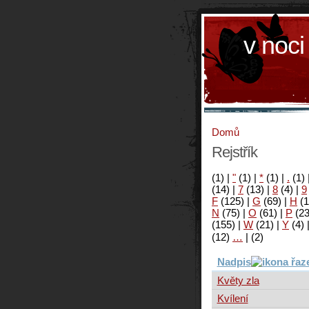
v noci
Domů
Rejstřík
(1)
|
"
(1)
|
*
(1)
|
.
(1)
(14)
|
7
(13)
|
8
(4)
|
9
F
(125)
|
G
(69)
|
H
(1
N
(75)
|
O
(61)
|
P
(2
(155)
|
W
(21)
|
Y
(4)
(12)
…
|
(2)
Nadpis
Květy zla
Kvílení