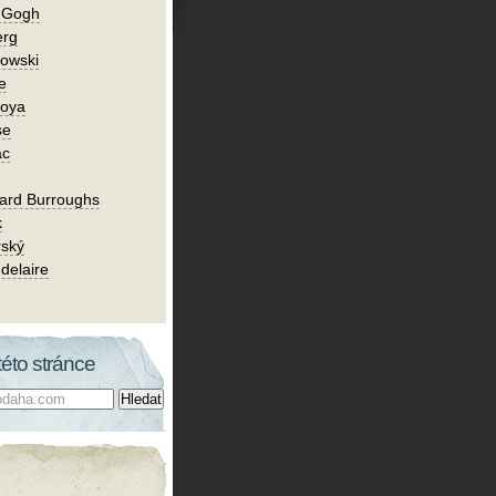
n Gogh
erg
owski
e
Goya
se
ac
ard Burroughs
k
rský
delaire
této stránce