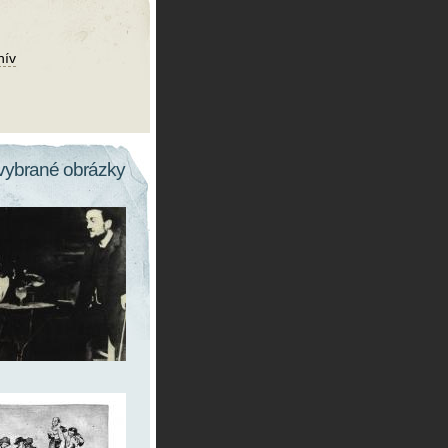
hív
vybrané obrázky