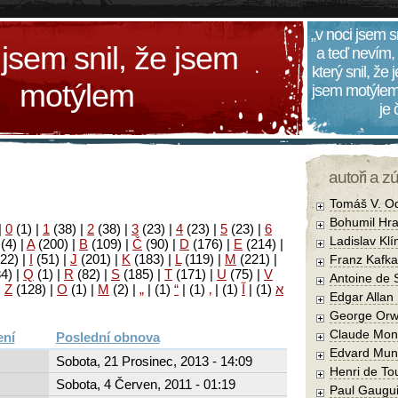
„v noci jsem s
 jsem snil, že jsem
a teď nevím,
který snil, že
motýlem
jsem motýlem
je
autoři a z
Tomáš V. O
Bohumil Hra
|
0
(1)
|
1
(38)
|
2
(38)
|
3
(23)
|
4
(23)
|
5
(23)
|
6
Ladislav Kl
(4)
|
A
(200)
|
B
(109)
|
Č
(90)
|
D
(176)
|
E
(214)
|
22)
|
I
(51)
|
J
(201)
|
K
(183)
|
L
(119)
|
M
(221)
|
Franz Kafka
34)
|
Q
(1)
|
R
(82)
|
S
(185)
|
T
(171)
|
U
(75)
|
V
Antoine de 
|
Z
(128)
|
Ο
(1)
|
М
(2)
|
„
|
(1)
“
|
(1)
‚
|
(1)
آ
|
(1)
א
Edgar Allan
George Orw
Claude Mon
Poslední obnova
Edvard Mun
Sobota, 21 Prosinec, 2013 - 14:09
Henri de To
Sobota, 4 Červen, 2011 - 01:19
Paul Gaugu