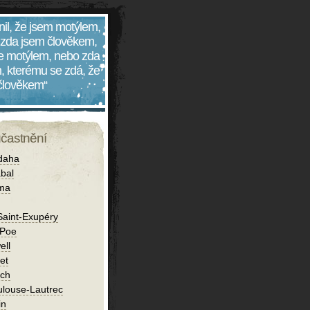
nil, že jsem motýlem,
 zda jsem člověkem,
 je motýlem, nebo zda
, kterému se zdá, že
 člověkem“
účastnění
daha
bal
íma
Saint-Exupéry
 Poe
ell
et
ch
ulouse-Lautrec
in