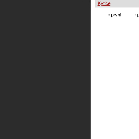
Kytice
« první
‹ 