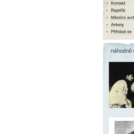
Kontakt
Rejstřík
Měsíční arc
Ankety
Přihlásit se
náhodně 