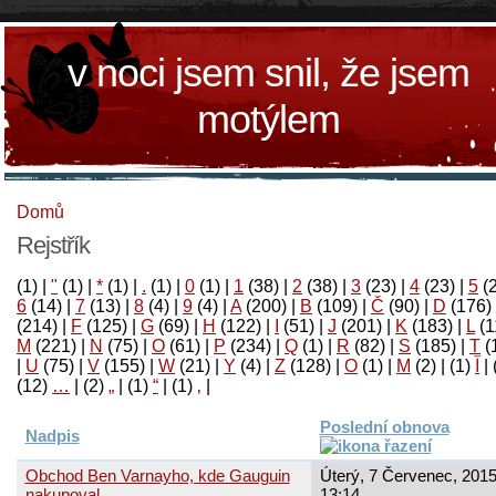
v noci jsem snil, že jsem
motýlem
Domů
Rejstřík
(1)
|
"
(1)
|
*
(1)
|
.
(1)
|
0
(1)
|
1
(38)
|
2
(38)
|
3
(23)
|
4
(23)
|
5
(
6
(14)
|
7
(13)
|
8
(4)
|
9
(4)
|
A
(200)
|
B
(109)
|
Č
(90)
|
D
(176)
(214)
|
F
(125)
|
G
(69)
|
H
(122)
|
I
(51)
|
J
(201)
|
K
(183)
|
L
(1
M
(221)
|
N
(75)
|
O
(61)
|
P
(234)
|
Q
(1)
|
R
(82)
|
S
(185)
|
T
(
|
U
(75)
|
V
(155)
|
W
(21)
|
Y
(4)
|
Z
(128)
|
Ο
(1)
|
М
(2)
|
(1)
آ
|
(12)
…
|
(2)
„
|
(1)
“
|
(1)
‚
|
Poslední obnova
Nadpis
Obchod Ben Varnayho, kde Gauguin
Úterý, 7 Červenec, 2015
nakupoval
13:14