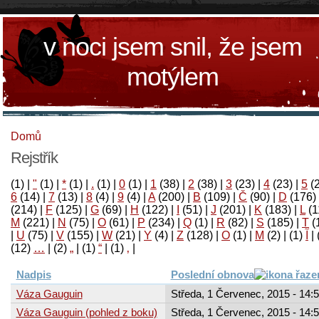
v noci jsem snil, že jsem
motýlem
Domů
Rejstřík
(1)
|
"
(1)
|
*
(1)
|
.
(1)
|
0
(1)
|
1
(38)
|
2
(38)
|
3
(23)
|
4
(23)
|
5
(
6
(14)
|
7
(13)
|
8
(4)
|
9
(4)
|
A
(200)
|
B
(109)
|
Č
(90)
|
D
(176)
(214)
|
F
(125)
|
G
(69)
|
H
(122)
|
I
(51)
|
J
(201)
|
K
(183)
|
L
(1
M
(221)
|
N
(75)
|
O
(61)
|
P
(234)
|
Q
(1)
|
R
(82)
|
S
(185)
|
T
(
|
U
(75)
|
V
(155)
|
W
(21)
|
Y
(4)
|
Z
(128)
|
Ο
(1)
|
М
(2)
|
(1)
آ
|
(12)
…
|
(2)
„
|
(1)
“
|
(1)
‚
|
Nadpis
Poslední obnova
Váza Gauguin
Středa, 1 Červenec, 2015 - 14:
Váza Gauguin (pohled z boku)
Středa, 1 Červenec, 2015 - 14: