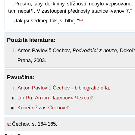
„Prosím, aby do knihy stížností nebylo vepisováno,
tam nepatří. V zastoupení přednosty stanice Ivanov 7.“
„Jak jsi sedmej, tak jsi blbej.“
[1]
Použitá literatura:
Anton Pavlovič Čechov,
Podvodníci z nouze
, Dokoř
Praha, 2003.
Pavučina:
Anton Pavlovič Čechov - bibliografie díla
.
Lib.Ru: Антон Павлович Чехов
Konečně zas Čechov
Čechov, s. 164-165.
[1]