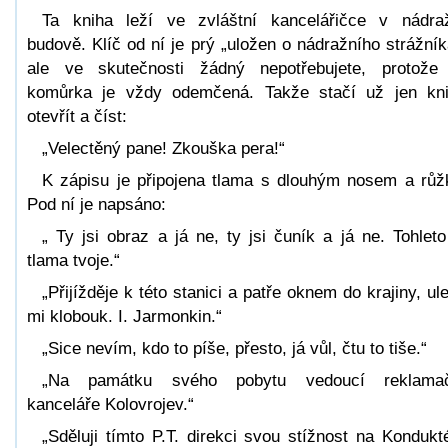
Ta kniha leží ve zvláštní kancelářičce v nádra
budově. Klíč od ní je prý „uložen o nádražního strážník
ale ve skutečnosti žádný nepotřebujete, protože
komůrka je vždy odemčená. Takže stačí už jen kn
otevřít a číst:
„Velectěný pane! Zkouška pera!“
K zápisu je připojena tlama s dlouhým nosem a růž
Pod ní je napsáno:
„ Ty jsi obraz a já ne, ty jsi čuník a já ne. Tohleto
tlama tvoje.“
„Přijížděje k této stanici a patře oknem do krajiny, ule
mi klobouk. I. Jarmonkin.“
„Sice nevím, kdo to píše, přesto, já vůl, čtu to tiše.“
„Na památku svého pobytu vedoucí reklamač
kanceláře Kolovrojev.“
„Sděluji tímto P.T. direkci svou stížnost na Kondukt