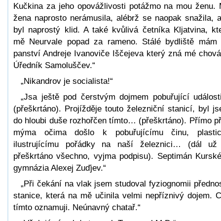
Kučkina za jeho opovážlivosti potážmo na mou ženu.
žena naprosto nerámusila, alébrž se naopak snažila, 
byl naprostý klid. A také kvůlivá četníka Kljatvina, kt
mě Neurvale popad za rameno. Stálé bydliště mám
panství Andreje Ivanoviče Iščejeva který zná mé chová
Úředník Samoluščev.“
„Nikandrov je socialista!“
„Jsa ještě pod čerstvým dojmem pobuřující událos
(přeškrtáno). Projížděje touto železniční stanicí, byl j
do hloubi duše rozhořčen tímto… (přeškrtáno). Přímo p
mýma očima došlo k pobuřujícímu činu, plasti
ilustrujícímu pořádky na naší železnici… (dál už
přeškrtáno všechno, vyjma podpisu). Septimán Kursk
gymnázia Alexej Zuďjev.“
„Při čekání na vlak jsem studoval fyziognomii předno
stanice, která na mě učinila velmi nepříznivý dojem. 
tímto oznamuji. Neúnavný chatař.“