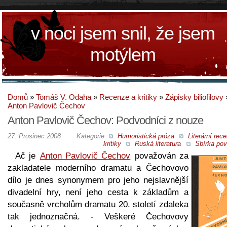
v noci jsem snil, že jsem
motýlem
Domů
»
Tomáš V. Odaha
»
Recenze a kritiky
»
Zápisky biliofilovy
Anton Pavlovič Čechov
Anton Pavlovič Čechov: Podvodníci z nouze
27. Prosinec 2008
Kategorie
Humoristická próza
Literární rec
kritiky
Ruská literatura
Sbírka pov
Ač je
Anton Pavlovič Čechov
považován za
zakladatele moderního dramatu a Čechovovo
dílo je dnes synonymem pro jeho nejslavnější
divadelní hry, není jeho cesta k základům a
současně vrcholům dramatu 20. století zdaleka
tak jednoznačná. - Veškeré Čechovovy