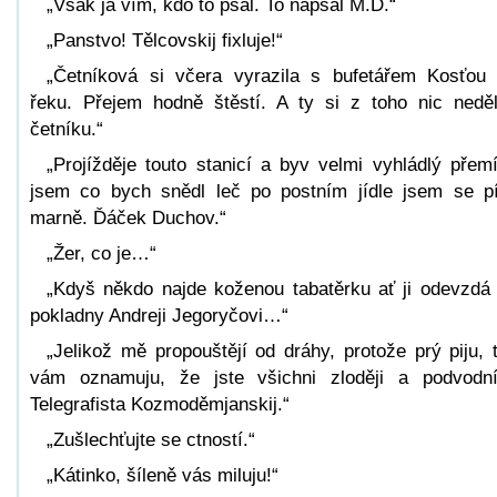
„Však já vím, kdo to psal. To napsal M.D.“
„Panstvo! Tělcovskij fixluje!“
„Četníková si včera vyrazila s bufetářem Kosťou
řeku. Přejem hodně štěstí. A ty si z toho nic neděl
četníku.“
„Projížděje touto stanicí a byv velmi vyhládlý přemí
jsem co bych snědl leč po postním jídle jsem se pí
marně. Ďáček Duchov.“
„Žer, co je…“
„Kdyš někdo najde koženou tabatěrku ať ji odevzdá
pokladny Andreji Jegoryčovi…“
„Jelikož mě propouštějí od dráhy, protože prý piju, 
vám oznamuju, že jste všichni zloději a podvodní
Telegrafista Kozmoděmjanskij.“
„Zušlechťujte se ctností.“
„Kátinko, šíleně vás miluju!“