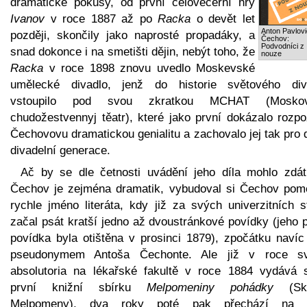
dramatické pokusy, od první celovečerní hry
Ivanov
v roce 1887 až po
Racka
o devět let
Anton Pavlovi
později, skončily jako naprosté propadáky, a
Čechov:
Podvodníci z
snad dokonce i na smetišti dějin, nebýt toho, že
nouze
Racka
v roce 1898 znovu uvedlo Moskevské
umělecké divadlo, jenž do historie světového div
vstoupilo pod svou zkratkou MCHAT (Moskov
chudožestvennyj těatr), které jako první dokázalo rozpo
Čechovovu dramatickou genialitu a zachovalo jej tak pro 
divadelní generace.
Ač by se dle četnosti uvádění jeho díla mohlo zdát
Čechov je zejména dramatik, vybudoval si Čechov pom
rychle jméno literáta, kdy již za svých univerzitních s
začal psát kratší jedno až dvoustránkové povídky (jeho 
povídka byla otištěna v prosinci 1879), zpočátku navíc
pseudonymem Antoša Čechonte. Ale již v roce s
absolutoria na lékařské fakultě v roce 1884 vydává 
první knižní sbírku
Melpomeniny pohádky
(Ska
Melpomeny), dva roky poté pak přechází na 