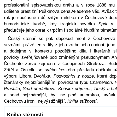
profesionální spisovatelskou dráhu a v roce 1888 mu 
udělena prestižní Puškinova cena Akademie věd. Avšak t
rok je současně i důležitým milníkem v Čechovově dop
humoristické tvorbě, kdy tragická povídka
Spát a 
předurčuje jeho obrat k trpčím i sociálně hlubším tématům
Český čtenář se pak doposud mohl z Čechovova 
seznámit právě jen s díly z jeho vrcholného období, jeho
a dodejme v kontextu pozdějšího díla i literárně sl
povídky zveřejňované pod zmíněným pseudonymem An
Čechonte zprvu zejména v časopisech Strekoza, Budil
Zritěl a Oskolki se svého českého překladu dočkaly a
výboru Libora Dvořáka,
Podvodníci z nouze
, které dopl
čtenářsky nejoblíbenějšími povídkami typu
Chameleon
,
F
Praštilin
,
Smrt úředníkova
,
Koňské příjmení
,
Tlustý a hu
a snad nejznámější, byť ne plně autorskou, avšak
Čechovovu ironii nejvýstižnější,
Kniha stížností
.
Kniha stížností