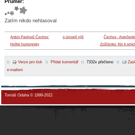
Průměr:
Zatím nikdo nehlasoval
Anton Pavlovič Čechov:
o úroveň výš
Čechov - Averčenk
Hořké humoresky
Zoščenko: Nic k smí
Verze pro tisk
Přidat komentář
7332x přečteno
Zasl
e-mailem
Tomáš Odaha © 1999-2022