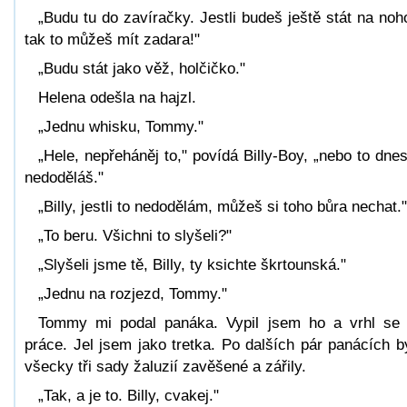
„Budu tu do zavíračky. Jestli budeš ještě stát na noh
tak to můžeš mít zadara!"
„Budu stát jako věž, holčičko."
Helena odešla na hajzl.
„Jednu whisku, Tommy."
„Hele, nepřeháněj to," povídá Billy-Boy, „nebo to dne
nedoděláš."
„Billy, jestli to nedodělám, můžeš si toho bůra nechat."
„To beru. Všichni to slyšeli?"
„Slyšeli jsme tě, Billy, ty ksichte škrtounská."
„Jednu na rozjezd, Tommy."
Tommy mi podal panáka. Vypil jsem ho a vrhl se
práce. Jel jsem jako tretka. Po dalších pár panácích b
všecky tři sady žaluzií zavěšené a zářily.
„Tak, a je to. Billy, cvakej."