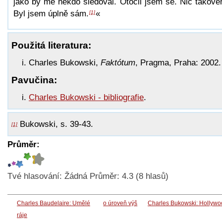
jako by mě někdo sledoval. Otočil jsem se. Nic takové
Byl jsem úplně sám.
«
[1]
Použitá literatura:
Charles Bukowski,
Faktótum
, Pragma, Praha: 2002.
Pavučina:
Charles Bukowski - bibliografie
.
Bukowski, s. 39-43.
[1]
Průměr:
Tvé hlasování:
Žádná
Průměr:
4.3
(
8
hlasů)
Charles Baudelaire: Umělé
o úroveň výš
Charles Bukowski: Hollywo
ráje