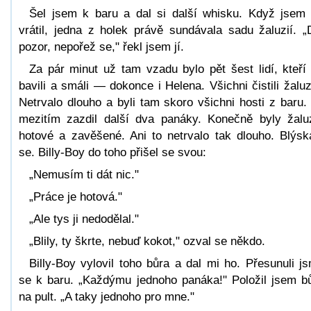
Šel jsem k baru a dal si další whisku. Když jsem
vrátil, jedna z holek právě sundávala sadu žaluzií. „
pozor, nepořež se," řekl jsem jí.
Za pár minut už tam vzadu bylo pět šest lidí, kteří
bavili a smáli — dokonce i Helena. Všichni čistili žaluz
Netrvalo dlouho a byli tam skoro všichni hosti z baru.
mezitím zazdil další dva panáky. Konečně byly žalu
hotové a zavěšené. Ani to netrvalo tak dlouho. Blýsk
se. Billy-Boy do toho přišel se svou:
„Nemusím ti dát nic."
„Práce je hotová."
„Ale tys ji nedodělal."
„Blily, ty škrte, nebuď kokot," ozval se někdo.
Billy-Boy vylovil toho bůra a dal mi ho. Přesunuli j
se k baru. „Každýmu jednoho panáka!" Položil jsem b
na pult. „A taky jednoho pro mne."