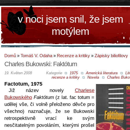
v noci jsem snil, že jsem
motýlem
Domů
»
Tomáš V. Odaha
»
Recenze a kritiky
»
Zápisky biliofilovy
Charles Bukowski: Faktótum
19. Květen 2008
Kategorie
1975
Americká literatura
Lit
recenze a kritiky
Novela
Charles Buko
Factotum, 1975
Již název novely
Charlese
Bukowského
Faktótum
(z lat. fac totum =
udělej vše, či volně přeloženo děvče pro
všechno) naznačuje, že se Bukowski
retrospektivně vrací ke svým
nesčitatelným povoláním, kterými prošel