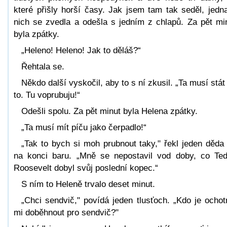
které přišly horší časy. Jak jsem tam tak seděl, jedn
nich se zvedla a odešla s jedním z chlapů. Za pět mi
byla zpátky.
„Heleno! Heleno! Jak to děláš?“
Řehtala se.
Někdo další vyskočil, aby to s ní zkusil. „Ta musí stát
to. Tu voprubuju!“
Odešli spolu. Za pět minut byla Helena zpátky.
„Ta musí mít píču jako čerpadlo!“
„Tak to bych si moh prubnout taky," řekl jeden děda
na konci baru. „Mně se nepostavil vod doby, co Te
Roosevelt dobyl svůj poslední kopec.“
S ním to Heleně trvalo deset minut.
„Chci sendvič," povídá jeden tlusťoch. „Kdo je ochot
mi doběhnout pro sendvič?"