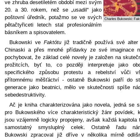
ve zhruba desetiletém období mezi svým
20. a 30. rokem, než se „usadil“ jako
poštovní úředník, potažmo se ve svých
Charles Bukowski: Fak
pětačtyřiceti letech stal profesionálním
básníkem a spisovatelem.
Bukowski ve
Faktótu
již tradičně používá své alter
Chinaski a přes mnohé přídavky ze své imaginace n
pochybovat, že základ celé novely je založen na skuteč
prožitcích, byť to, co později interpretuje jako ob
specifického způsobu protestu a rebelství vůči v
přítomnému měšťáctví - ostatně Bukowski patří do st
generace jako beatnici, mělo ve skutečnosti spíše ná
sebedestruktivity.
Ač je kniha charakterizována jako novela, jedná se s
pro Bukowského více charakteristický žánr povídek, k
jsou vzájemně logicky propojeny, avšak každá kapitola t
samostatný smysluplný celek. Ostatně řadu ná
Bukowski zpracoval již dříve v několika mírně odliš