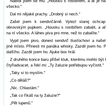
Nabídl jsem se mu. „Housku s rostbífem, a ať je na
všecko."
Dal mi nějaké prachy. „Drobný si nech."
Zašel jsem k sendvičárně. Vylezl starej ochca
obrovským pupkem. „Housku s rostbífem zabalit, a ať
na ní všecko. A láhev piva pro mne, než to zabalíte."
Vypil jsem pivo, donesl sendvič tlusťochovi a našel
jiné místo. Přinesli mi panáka whisky. Zazdil jsem ho. 
dalšího. Zazdil jsem ho. Ajuke box hrál.
Z druhého konce baru přišel kluk, kterému mohlo být 
čtyřiadvacet, a řekl mi: „Ty žaluzie potřebujou vyčistit."
„Taky si to myslím."
„Co děláš?"
„Nic. Chlastám."
„Tak co říkáš na ty žaluzie?"
„Pět lupenů."