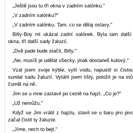
„Ještě jsou tu tři okna v zadním salónku."
„V zadním salónku?"
„V zadním salónku. Tam, co se dělaj oslavy."
Billy-Boy ml ukázal zadní salónek. Byla tam další 
okna, tři další sady žaluzií.
„Dvě pade bude stačit, Billy."
„Ne, musíš je udělat všecky, jinak dostaneš kulový."
Vzal jsem svoje kýble, vylil vodu, napustil si čisto
sundal sadu žaluzií. Vytáhl jsem lišty, položil je na stů
čuměl na ně.
Jim se u mne zastavil po cestě na hajzl. „Co je?"
„Už nemůžu."
Když se Jim vrátil z hajzlu, stavil se u baru pro piv
začal čistit ty žaluzie.
„Jíme, nech to bejt."