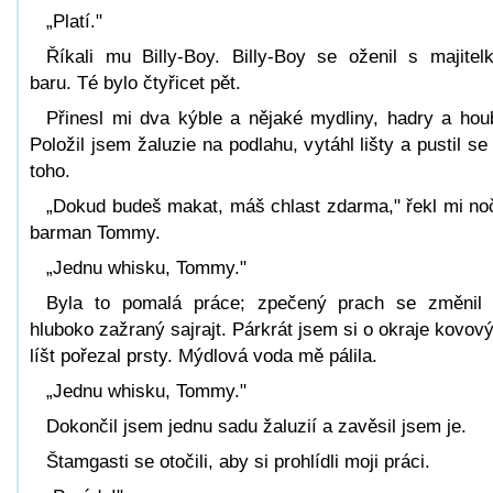
„Platí."
Říkali mu Billy-Boy. Billy-Boy se oženil s majitel
baru. Té bylo čtyřicet pět.
Přinesl mi dva kýble a nějaké mydliny, hadry a hou
Položil jsem žaluzie na podlahu, vytáhl lišty a pustil se
toho.
„Dokud budeš makat, máš chlast zdarma," řekl mi no
barman Tommy.
„Jednu whisku, Tommy."
Byla to pomalá práce; zpečený prach se změnil
hluboko zažraný sajrajt. Párkrát jsem si o okraje kovov
líšt pořezal prsty. Mýdlová voda mě pálila.
„Jednu whisku, Tommy."
Dokončil jsem jednu sadu žaluzií a zavěsil jsem je.
Štamgasti se otočili, aby si prohlídli moji práci.