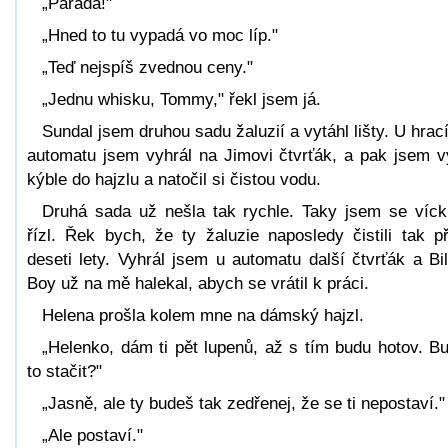
„Paráda!"
„Hned to tu vypadá vo moc líp."
„Teď nejspíš zvednou ceny."
„Jednu whisku, Tommy," řekl jsem já.
Sundal jsem druhou sadu žaluzií a vytáhl lišty. U hrac
automatu jsem vyhrál na Jimovi čtvrťák, a pak jsem vy
kýble do hajzlu a natočil si čistou vodu.
Druhá sada už nešla tak rychle. Taky jsem se víck
řízl. Řek bych, že ty žaluzie naposledy čistili tak p
deseti lety. Vyhrál jsem u automatu další čtvrťák a Bil
Boy už na mě halekal, abych se vrátil k práci.
Helena prošla kolem mne na dámský hajzl.
„Helenko, dám ti pět lupenů, až s tím budu hotov. B
to stačit?"
„Jasně, ale ty budeš tak zedřenej, že se ti nepostaví."
„Ale postaví."