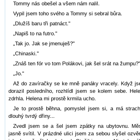
Tommy nás obešel a všem nám nalil.
Vypil jsem toho svého a Tommy si sebral bůra.
„Dlužíš baru tři patnáct."
„Napiš to na futro."
„Tak jo. Jak se jmenuješ?"
„Chinaski."
„Znáš ten fór vo tom Polákovi, jak šel srát na žumpu?
„Jo."
Až do zavíračky se ke mně panáky vracely. Když j
dorazil posledního, rozhlídl jsem se kolem sebe. Hel
zdrhla. Helena mi prostě krmila ucho.
Je to prostě běhna, pomyslel jsem si, a má strac
dlouhý tvrdý dřiny...
Zvedl jsem se a šel jsem zpátky na ubytovnu. Mě
jasně svítil. V prázdné ulici jsem za sebou slyšel ozvě