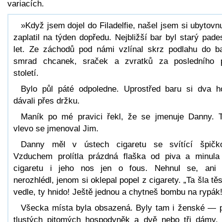
variacích.
»Když jsem dojel do Filadelfie, našel jsem si ubytovn
zaplatil na týden dopředu. Nejbližší bar byl starý pade
let. Ze záchodů pod námi vzlínal skrz podlahu do b
smrad chcanek, sraček a zvratků za posledního 
století.
Bylo půl páté odpoledne. Uprostřed baru si dva h
dávali přes držku.
Maník po mé pravici řekl, že se jmenuje Danny. 
vlevo se jmenoval Jim.
Danny měl v ústech cigaretu se svítící špičk
Vzduchem prolítla prázdná flaška od piva a minula
cigaretu i jeho nos jen o fous. Nehnul se, ani
nerozhlédl, jenom si oklepal popel z cigarety. „Ta šla tě
vedle, ty hnido! Ještě jednou a chytneš bombu na rypák!
Všecka místa byla obsazená. Byly tam i ženské — 
tlustých pitomých hospodyněk a dvě nebo tři dámy,