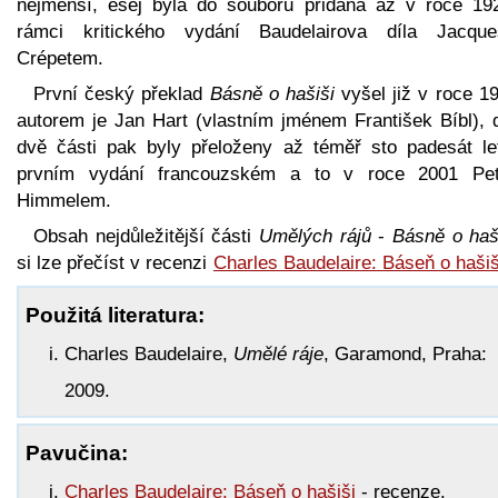
nejmenší, esej byla do souboru přidána až v roce 19
rámci kritického vydání Baudelairova díla Jacqu
Crépetem.
První český překlad
Básně o hašiši
vyšel již v roce 1
autorem je Jan Hart (vlastním jménem František Bíbl), d
dvě části pak byly přeloženy až téměř sto padesát le
prvním vydání francouzském a to v roce 2001 Pe
Himmelem.
Obsah nejdůležitější části
Umělých rájů
-
Básně o haš
si lze přečíst v recenzi
Charles Baudelaire: Báseň o hašiš
Použitá literatura:
Charles Baudelaire,
Umělé ráje
, Garamond, Praha:
2009.
Pavučina:
Charles Baudelaire: Báseň o hašiši
- recenze.