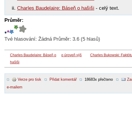
Charles Baudelaire: Báseň o hašiši
- celý text.
Průměr:
Tvé hlasování:
Žádná
Průměr:
3.6
(
5
hlasů)
Charles Baudelaire: Báseň o
o úroveň výš
Charles Bukowski: Faktó
hašiši
Verze pro tisk
Přidat komentář
18683x přečteno
Za
e-mailem