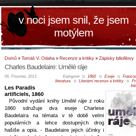
v noci jsem snil, že jsem
motýlem
Domů
»
Tomáš V. Odaha
»
Recenze a kritiky
»
Zápisky biliofilovy
Charles Baudelaire: Umělé ráje
05. Prosinec 2013
Kategorie
1860
Eseje
Franco
literatura
Literární recenze a kritiky
Pr
bá
Les Paradis
artificiels, 1860
Původní vydání knihy
Umělé ráje
z roku
1860 sdružuje dva eseje Charlese
Baudelaira na témata v té době velmi
populárních a lehce dostupných drog
hašiše a opia. - Baudelaire jejich účinky i