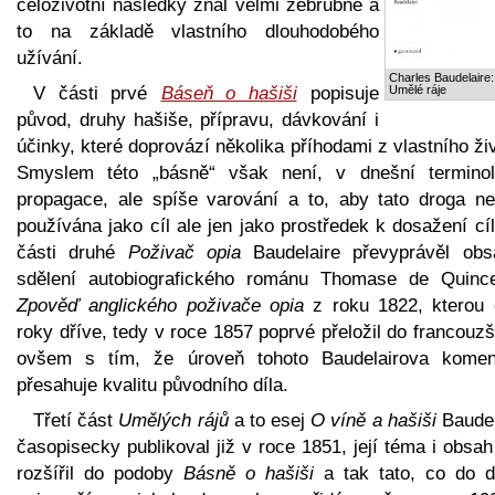
celoživotní následky znal velmi zebrubně a
to na základě vlastního dlouhodobého
užívání.
Charles Baudelaire:
V části prvé
Báseň o hašiši
popisuje
Umělé ráje
původ, druhy hašiše, přípravu, dávkování i
účinky, které doprovází několika příhodami z vlastního ži
Smyslem této „básně“ však není, v dnešní terminolo
propagace, ale spíše varování a to, aby tato droga ne
používána jako cíl ale jen jako prostředek k dosažení cí
části druhé
Poživač opia
Baudelaire převyprávěl obs
sdělení autobiografického románu Thomase de Quinc
Zpověď anglického poživače opia
z roku 1822, kterou o
roky dříve, tedy v roce 1857 poprvé přeložil do francouzš
ovšem s tím, že úroveň tohoto Baudelairova komen
přesahuje kvalitu původního díla.
Třetí část
Umělých rájů
a to esej
O víně a hašiši
Baudel
časopisecky publikoval již v roce 1851, její téma i obsa
rozšířil do podoby
Básně o hašiši
a tak tato, co do d