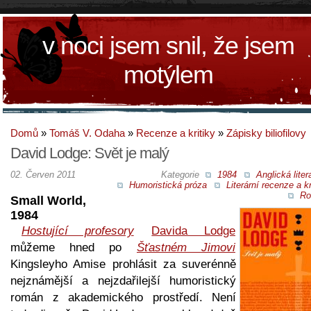
v noci jsem snil, že jsem
motýlem
Domů
»
Tomáš V. Odaha
»
Recenze a kritiky
»
Zápisky biliofilovy
David Lodge: Svět je malý
02. Červen 2011
Kategorie
1984
Anglická liter
Humoristická próza
Literární recenze a kr
Ro
Small World,
1984
Hostující profesory
Davida Lodge
můžeme hned po
Šťastném Jimovi
Kingsleyho Amise prohlásit za suverénně
nejznámější a nejzdařilejší humoristický
román z akademického prostředí. Není