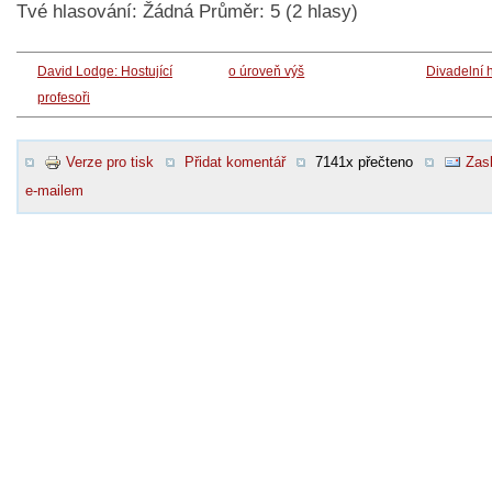
Tvé hlasování:
Žádná
Průměr:
5
(
2
hlasy)
David Lodge: Hostující
o úroveň výš
Divadelní 
profesoři
Verze pro tisk
Přidat komentář
7141x přečteno
Zasl
e-mailem