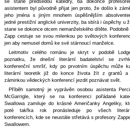
se stane předsedou katedry, ba dokonce profesor
asistentem byl původně přijat jen proto, že došlo k zám
jeho jména s jiným mnohem úspěšnějším absolvent
jedné prestižní anglické univerzity, ba sbírá i úspěchy u 
stane se dokonce otcem nemanželského dítěte. Podobně 
Zapp cestuje se svou milenkou po světových konferenc
jen aby nemusel domů ke své stárnoucí manželce.
Leitmotiv celého románu je skryt v podobě Lodg
poznatku, že dnešní literární badatelství se zvrh
konferenční smršť, kdy po prvotním úspěchu může k
literární teoretik již do konce života žít z grantů a
záminkou vědeckých konferencí jezdit poznávat svět.
Příběh samotný je vyprávěn osobou asistenta Perci
McGarrigle, který se na konferenci pořádané kate
Swallowa zamiluje do krásné Američanky Angeliky, kt
poté takřka rok pronásleduje po všech literár
konferencích, kde se neustále střetává s profesory Zapp
Swallowem.