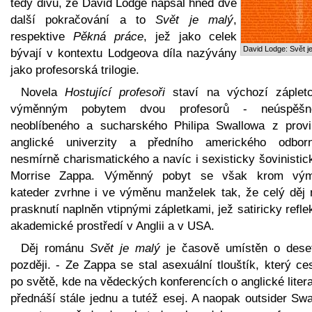
tedy divu, že David Lodge napsal hned dvě
další pokračování a to
Svět je malý
,
respektive
Pěkná práce
, jež jako celek
David Lodge: Svět j
bývají v kontextu Lodgeova díla nazývány
jako profesorská trilogie.
Novela
Hostující profesoři
staví na výchozí záplet
výměnným pobytem dvou profesorů - neúspěšn
neoblíbeného a sucharského Philipa Swallowa z provi
anglické univerzity a předního amerického odborn
nesmírně charismatického a navíc i sexisticky šovinisti
Morrise Zappa. Výměnný pobyt se však krom vý
kateder zvrhne i ve výměnu manželek tak, že celý děj 
prasknutí naplněn vtipnými zápletkami, jež satiricky refle
akademické prostředí v Anglii a v USA.
Děj románu
Svět je malý
je časově umístěn o deset
později. - Ze Zappa se stal asexuální tlouštík, který ce
po světě, kde na vědeckých konferencích o anglické liter
přednáší stále jednu a tutéž esej. A naopak outsider Sw