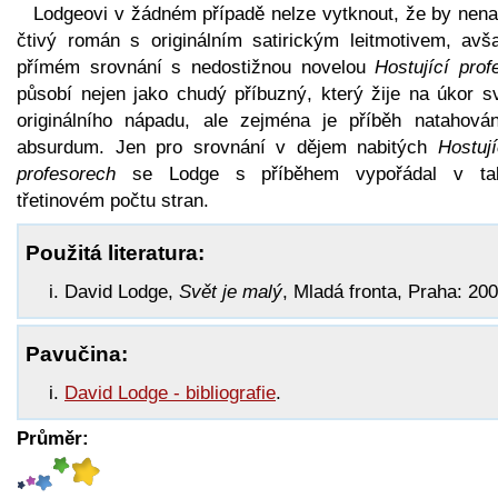
Lodgeovi v žádném případě nelze vytknout, že by nena
čtivý román s originálním satirickým leitmotivem, avš
přímém srovnání s nedostižnou novelou
Hostující prof
působí nejen jako chudý příbuzný, který žije na úkor s
originálního nápadu, ale zejména je příběh natahová
absurdum. Jen pro srovnání v dějem nabitých
Hostuj
profesorech
se Lodge s příběhem vypořádal v ta
třetinovém počtu stran.
Použitá literatura:
David Lodge,
Svět je malý
, Mladá fronta, Praha: 200
Pavučina:
David Lodge - bibliografie
.
Průměr: