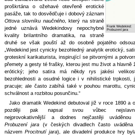
proškrtána o ožehavé otevřeně erotické
pasáže, tak to dosvědčuje i dobový záznam
Ottova slovníku naučného
, který na straně
Frank Wedekind:
jedné uznává Wedekindovy nepochybné
Probuzení jara
kvality brilantního dramatika, na straně
druhé se však pouští až do osobně pojatého odsouz
„Wedekind jest cynicky bezohledný analytik erotický, sati
groteskní karikaturista, inspirující se pitvornými a potvo
přemety a gesty té frašky, kterou jest mu život a hlavně 
erótický; jeho satira má někdy rys jakési velikos
bezohlednosti a osudné logice i v nihilistické trpkosti, 
pracuje; ale často zabíhá také v pouhou marottu, cyni
schválnost a rozbitou posunčinu.“
Jako dramatik Wedekind debutoval již v roce 1890 a o
později pak napsal svou vůbec nejslavněj
nejprovokativnější a dodnes nejčastěji uváděnou
Probuzení jara
(v českých divadlech často uváděna
názvem
Procitnutí jara
), ale divadelní produkce hry byl