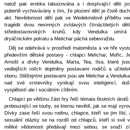
natož pak erotika tabuizována a i dospívající děti js
pubertě vychovávány s tím, že plození dětí je čistě duc
akt. Nevědomost dětí pak ve Wedekindově příběhu ve
tragédii dvou nevinných zvídavých čtrnáctiletých dět
středostavovských kruhů, kdy Vendulka umírá
dryáčnickém potratu a Melichar páchá sebevraždu.
Děj se odehrává v prostředí maloměsta a ve hře vystu
především dětské postavy - chlapci Melichar, Mořic, Je
Arnošt a dívky Vendulka, Marta, Tea, Ilsa, které jso
vedlejších rolích doplněny postavami rodičů a učitels
sboru. Stěžejními postavami jsou ale Melichar a Vendulka
nad své vrstevníky vynikají svou inteligencí, duš
vyspělostí ale i sociálním cítěním.
Chlapci po většinu část hry řeší témata školních úkolů 
probouzející se touhy, se kterou nevědí, jak se mají vyro
Dívky zase řeší svou rodinu, chlapce, kteří se jim líbí,
sexuální otázky se na rozdíl od chlapců, kteří si své v
mělké vědomosti předávají mezi sebou, se snaží zí