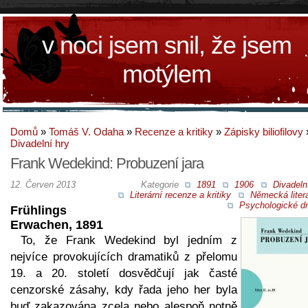
v noci jsem snil, že jsem
motýlem
Domů
»
Tomáš V. Odaha
»
Recenze a kritiky
»
Zápisky biliofilovy
Divadelní hry
Frank Wedekind: Probuzení jara
12. Červen 2013
Kategorie
1891
1906
Divadeln
Literární recenze a kritiky
Německá liter
Psychologické d
Frühlings
Erwachen, 1891
To, že Frank Wedekind byl jedním z
nejvíce provokujících dramatiků z přelomu
19. a 20. století dosvědčují jak časté
cenzorské zásahy, kdy řada jeho her byla
buď zakazována zcela nebo alespoň notně