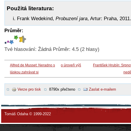
Použitá literatura:
Frank Wedekind,
Probuzení jara
, Artur: Praha, 2011
Průměr:
Tvé hlasování:
Žádná
Průměr:
4.5
(
2
hlasy)
Alfred de Musset: Neradno s
o úroveň výš
František Hrubín: Srpn
láskou zahrávat si
nedě
Verze pro tisk
8790x přečteno
Zaslat e-mailem
Tomáš Odaha © 1999-2022