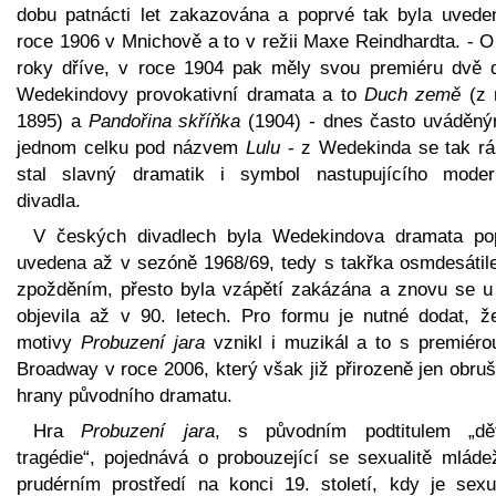
dobu patnácti let zakazována a poprvé tak byla uvede
roce 1906 v Mnichově a to v režii Maxe Reindhardta. - O
roky dříve, v roce 1904 pak měly svou premiéru dvě d
Wedekindovy provokativní dramata a to
Duch země
(z 
1895) a
Pandořina skříňka
(1904) - dnes často uváděný
jednom celku pod názvem
Lulu
- z Wedekinda se tak r
stal slavný dramatik i symbol nastupujícího moder
divadla.
V českých divadlech byla Wedekindova dramata po
uvedena až v sezóně 1968/69, tedy s takřka osmdesátil
zpožděním, přesto byla vzápětí zakázána a znovu se u
objevila až v 90. letech. Pro formu je nutné dodat, ž
motivy
Probuzení jara
vznikl i muzikál a to s premiéro
Broadway v roce 2006, který však již přirozeně jen obru
hrany původního dramatu.
Hra
Probuzení jara
, s původním podtitulem „dě
tragédie“, pojednává o probouzející se sexualitě mláde
prudérním prostředí na konci 19. století, kdy je sexua