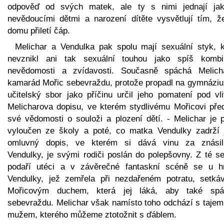
odpověď od svých matek, ale ty s nimi jednají ja
nevědoucími dětmi a narození dítěte vysvětlují tím, ž
domu přiletí čáp.
Melichar a Vendulka pak spolu mají sexuální styk, k
nevznikl ani tak sexuální touhou jako spíš kombi
nevědomosti a zvídavosti. Současně spáchá Melich
kamarád Mořic sebevraždu, protože propadl na gymnáziu,
učitelský sbor jako příčinu určil jeho pomatení pod vl
Melicharova dopisu, ve kterém stydlivému Mořicovi pře
své vědomosti o souloži a plození dětí. - Melichar je p
vyloučen ze školy a poté, co matka Vendulky zadrží 
omluvný dopis, ve kterém si dává vinu za znásil
Vendulky, je svými rodiči poslán do polepšovny. Z té s
podaří utéci a v závěrečné fantaskní scéně se u h
Vendulky, jež zemřela při nezdařeném potratu, setká
Mořicovým duchem, která jej láká, aby také spá
sebevraždu. Melichar však namísto toho odchází s taje
mužem, kterého můžeme ztotožnit s ďáblem.