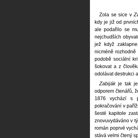
Zola se sice v
Z
kdy je již od prvníc
ale podařilo se mu
nejchudších obyvate
jež když zaklapne
nicméně rozhodně n
podobě sociální kri
šokovat a z člověk
odolávat destrukci 
Zabiják
je tak je
odporem čtenářů, že
1876 vychází s p
pokračování v paří
šesté kapitole za
znovuvydáváno v t
román poprvé vychá
stává velmi čtený sp