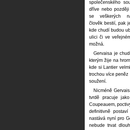
společenského sou
dříve nebo později 
se veškerých nad
člověk bestií, pak 
kde chudí budou ubi
ulici či ve veřejn
možná.
Gervaisa je chud
kterým žije na hrom
kde si Lantier vel
trochou více peněz 
soužení.
Nicméně Gervaisa
tvrdě pracuje jak
Coupeauem, poctivý
definitivně posta
nastává nyní pro Ge
nebude trvat dlo