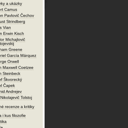
vky a ukázky
ert Camus
on Pavlovič Čechov
ust Strindberg
s Vian
n Erwin Kisch
or Michajlovič
ojevskij
ham Greene
riel García Márquez
rge Orwell
n Maxwell Coetzee
n Steinbeck
ef Škvorecký
el Čapek
nid Andrejev
Nikolajevič Tolstoj
né recenze a kritiky
 i kus filozofie
tika
ře