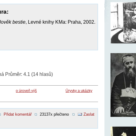
ura:
lověk bestie
, Levné knihy KMa: Praha, 2002.
ná
Průměr:
4.1
(
14
hlasů)
o úroveň výš
Úryvky a ukázky
Přidat komentář
23137x přečteno
Zaslat