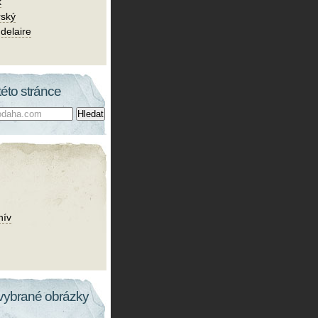
k
rský
delaire
této stránce
hív
vybrané obrázky