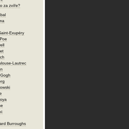
o za zvíře?
bal
íma
Saint-Exupéry
 Poe
ell
et
ch
ulouse-Lautrec
in
n Gogh
erg
owski
e
Goya
se
ac
ard Burroughs