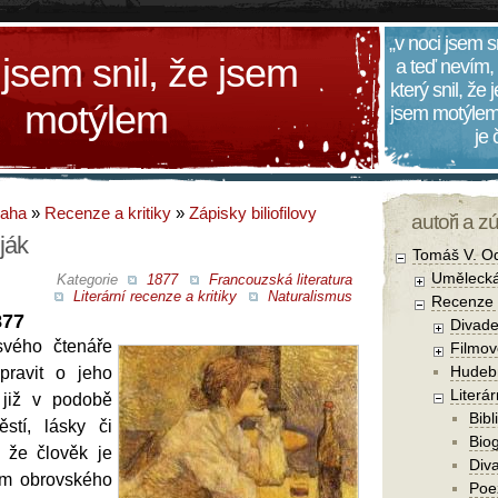
„v noci jsem s
 jsem snil, že jsem
a teď nevím,
který snil, že
motýlem
jsem motýlem
je
daha
»
Recenze a kritiky
»
Zápisky biliofilovy
autoři a z
ják
Tomáš V. O
Umělecká
Kategorie
1877
Francouzská literatura
Literární recenze a kritiky
Naturalismus
Recenze a
877
Divade
svého čtenáře
Filmov
Hudebn
pravit o jeho
Literár
 již v podobě
Bibl
stí, lásky či
Biog
 že člověk je
Diva
em obrovského
Poe