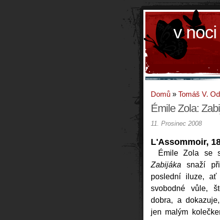
v noci
Domů
»
Tomáš V. O
Émile Zola: Zabi
11. Prosinec 2008
L'Assommoir, 1
Émile Zola se 
Zabijáka
snaží při
poslední iluze, ať
svobodné vůle, ště
dobra, a dokazuje,
jen malým kolečk