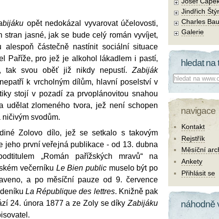
Josef Čape
Jindřich Štý
Charles Bau
abijáku
opět nedokázal vyvarovat účelovosti,
Galerie
h stran jasné, jak se bude celý román vyvíjet,
 alespoň částečně nastínit sociální situace
l Paříže, pro jež je alkohol lákadlem i pastí,
hledat na 
, tak svou oběť již nikdy nepustí.
Zabiják
Co hledat:
epatří k vrcholným dílům, hlavní poselství v
tiky stojí v pozadí za prvoplánovitou snahou
a udělat zlomeného tvora, jež není schopen
navigace
a ničivým svodům.
Kontakt
diné Zolovo dílo, jež se setkalo s takovým
Rejstřík
 jeho první veřejná publikace - od 13. dubna
Měsíční arc
odtitulem „Román pařížských mravů“ na
Ankety
žském večerníku
Le Bien public
muselo být po
Přihlásit se
staveno, a po měsíční pauze od 9. července
ýdeníku
La République des lettres
. Knižně pak
zí 24. února 1877 a ze Zoly se díky
Zabijáku
náhodně 
isovatel.