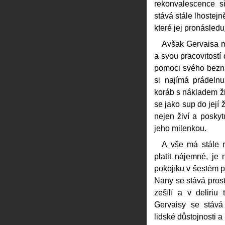
rekonvalescence s
stává stále lhostejn
které jej pronásled
Avšak Gervaisa m
a svou pracovitostí
pomoci svého bezna
si najímá prádeln
koráb s nákladem ži
se jako sup do její 
nejen živí a poskyt
jeho milenkou.
A vše má stále r
platit nájemné, je
pokojíku v šestém p
Nany se stává prost
zešílí a v deliriu
Gervaisy se stává
lidské důstojnosti 