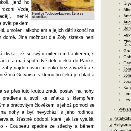
kolí, jenž ho
Úry
rozdrtí. Vzdej
Alb
Henri de Toulouse-Lautrec: Žena se
Ant
ějí, není-li
skleničkou
Aug
je svět peklem,
Bori
ti, umořeni alkoholem a jejich děti skončí na
Ego
ém domě. Jiná možnost dle Zoly zkrátka není
Fjod
Dost
Gra
á dívka, jež se svým milencem Lantierem, s
Gab
ádce a mají spolu dvě děti, utekla do Paříže,
Geo
mi záhy najde novou milenku bez závazků a s
Joh
než má Gervaisa, s kterou ho čeká jen hlad a
Joh
Jos
Kar
 se přes tuto krutou zradu postaví na nohy,
Leo
o pradlena a svolí ke sňatku s klempířem
Lev 
m a pracovitým člověkem, s jehož pomocí se
Výtvar
ví na nohy a byť nevychází s jeho rodinou,
Patafyzika
rvaisu šťastné období, které, jak lze vytušit,
Religionis
uho - Coupeau spadne ze střechy a během
Komentá