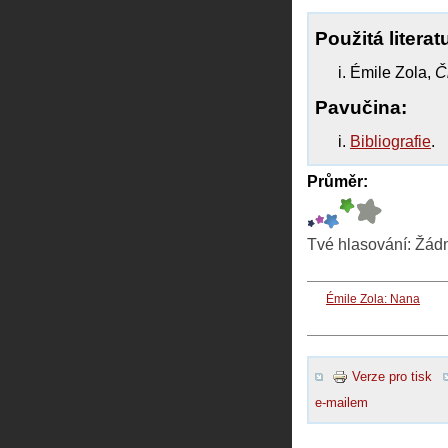
Použitá literat
Émile Zola,
Č
Pavučina:
Bibliografie
.
Průměr:
Tvé hlasování:
Žád
Émile Zola: Nana
Verze pro tisk
e-mailem