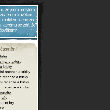
nil, že jsem motýlem,
 zda jsem člověkem,
 je motýlem, nebo zda
, kterému se zdá, že
 člověkem“
účastnění
daha
 manufaktura
 kritiky
lní recenze a kritiky
é recenze a kritiky
í recenze a kritiky
ní recenze a kritiky
iografie
rafie
delní hry
zie