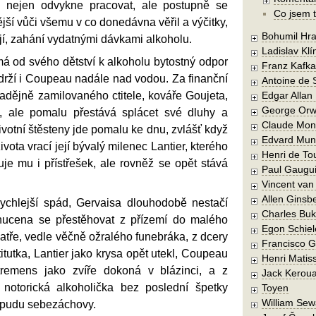
i nejen odvykne pracovat, ale postupně se
Co jsem t
ější vůči všemu v co donedávna věřil a výčitky,
Bohumil Hra
ují, zahání vydatnými dávkami alkoholu.
Ladislav Kl
á od svého dětství k alkoholu bytostný odpor
Franz Kafka
 drží i Coupeau nadále nad vodou. Za finanční
Antoine de 
dějně zamilovaného ctitele, kováře Goujeta,
Edgar Allan
George Orw
u, ale pomalu přestává splácet své dluhy a
Claude Mon
votní štěsteny jde pomalu ke dnu, zvlášť když
Edvard Mun
života vrací její bývalý milenec Lantier, kterého
Henri de To
uje mu i přístřešek, ale rovněž se opět stává
Paul Gaugu
Vincent va
Allen Ginsb
ychlejší spád, Gervaisa dlouhodobě nestačí
Charles Buk
 nucena se přestěhovat z přízemí do malého
Egon Schiel
atře, vedle věčně ožralého funebráka, z dcery
Francisco 
itutka, Lantier jako krysa opět utekl, Coupeau
Henri Matis
 tremens jako zvíře dokoná v blázinci, a z
Jack Kerou
 notorická alkoholička bez poslední špetky
Toyen
William Sew
a pudu sebezáchovy.