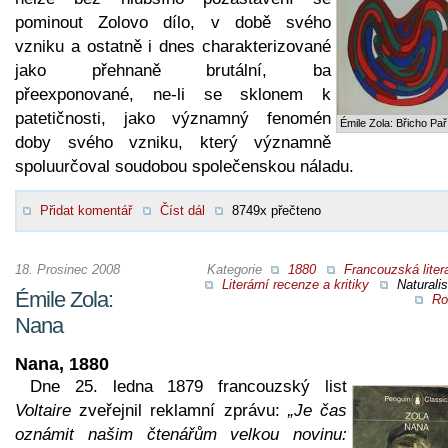
pominout Zolovo dílo, v době svého
vzniku a ostatně i dnes charakterizované
jako přehnaně brutální, ba
přeexponované, ne-li se sklonem k
patetičnosti, jako významný fenomén
Émile Zola: Břicho Pař
doby svého vzniku, který významně
spoluurčoval soudobou společenskou náladu.
Přidat komentář
Číst dál
8749x přečteno
18. Prosinec 2008
Kategorie
1880
Francouzská liter
Literární recenze a kritiky
Naturali
Émile Zola:
Ro
Nana
Nana, 1880
Dne 25. ledna 1879 francouzský list
Voltaire
zveřejnil reklamní zprávu:
„Je čas
oznámit našim čtenářům velkou novinu: