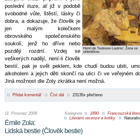
poslední iluze, ať již v podobě
svobodné vůle, štěstí, lásky či
dobra, a dokazuje, že člověk je
jen malým kolečkem
obrovského společenského
soukolí, jenž ho dříve nebo
Henri de Toulouse-Lautrec: Žena se
později rozdrtí. Vzdej se
skleničkou
veškerých nadějí, není-li člověk
bestií, pak je svět peklem, kde chudí budou ubiti, umo
alkoholem a jejich děti skončí na ulici či ve veřejném 
Jiná možnost dle Zoly zkrátka není možná.
Přidat komentář
Číst dál
23135x přečteno
11. Prosinec 2008
Kategorie
1890
Francouzská liter
Literární recenze a kritiky
Naturali
Émile Zola:
Lidská bestie (Člověk bestie)