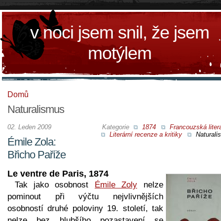
v noci jsem snil, že jsem
motýlem
Domů
Naturalismus
02. Leden 2009
Kategorie
1874
Francouzská liter
Literární recenze a kritiky
Naturali
Émile Zola:
Břicho Paříže
Le ventre de Paris, 1874
Tak jako osobnost
Émile Zoly
nelze
pominout při výčtu nejvlivnějších
osobností druhé poloviny 19. století, tak
nelze bez hlubšího pozastavení se