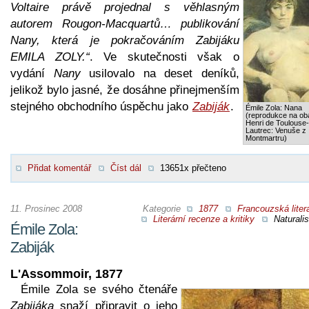
Voltaire právě projednal s věhlasným
autorem Rougon-Macquartů… publikování
Nany, která je pokračováním Zabijáku
EMILA ZOLY.“
. Ve skutečnosti však o
vydání
Nany
usilovalo na deset deníků,
jelikož bylo jasné, že dosáhne přinejmenším
stejného obchodního úspěchu jako
Zabiják
.
Émile Zola: Nana
(reprodukce na obá
Henri de Toulouse-
Lautrec: Venuše z
Montmartru)
Přidat komentář
Číst dál
13651x přečteno
11. Prosinec 2008
Kategorie
1877
Francouzská liter
Literární recenze a kritiky
Naturali
Émile Zola:
Zabiják
L'Assommoir, 1877
Émile Zola se svého čtenáře
Zabijáka
snaží připravit o jeho