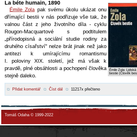
La béte humain, 1890
Émile Zola
pak svému úkolu ukázat onu
dřímající bestii v nás podřizuje vše tak, že
valnou část z jeho životního díla - cyklu
Rougon-Macquartové s podtitulem
„přírodopisná a sociální studie rodiny za
druhého císařství" nelze brát jinak než jako
antitezi k umírajícímu romantismu
I. poloviny XIX. století, jež má však k
pravdě, plné obsáhlosti a pochopení člověka
Émile Zola: Lidská
bestie (Člověk bes
stejně daleko.
Přidat komentář
Číst dál
11217x přečteno
Tomáš Odaha © 1999-2022