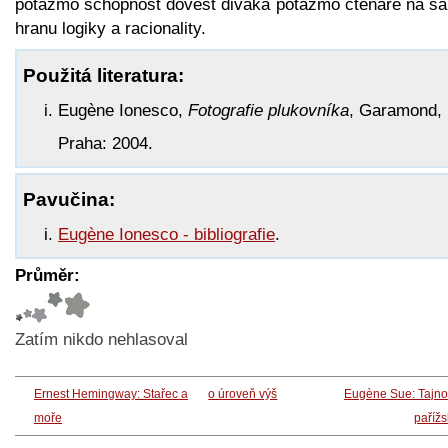
potažmo schopnost dovést diváka potažmo čtenáře na s
hranu logiky a racionality.
Použitá literatura:
Eugène Ionesco,
Fotografie plukovníka
, Garamond,
Praha: 2004.
Pavučina:
Eugène Ionesco - bibliografie
.
Průměr:
Zatím nikdo nehlasoval
Ernest Hemingway: Stařec a
o úroveň výš
Eugène Sue: Tajno
moře
paříž