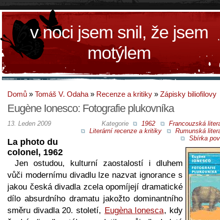
v noci jsem snil, že jsem
motýlem
Domů
»
Tomáš V. Odaha
»
Recenze a kritiky
»
Zápisky biliofilovy
Eugène Ionesco: Fotografie plukovníka
13. Leden 2009
Kategorie
1962
Francouzská liter
Literární recenze a kritiky
Rumunská liter
Sbírka pov
La photo du
colonel, 1962
Jen ostudou, kulturní zaostalostí i dluhem
vůči modernímu divadlu lze nazvat ignorance s
jakou česká divadla zcela opomíjejí dramatické
dílo absurdního dramatu jakožto dominantního
směru divadla 20. století,
Eugèna Ionesca
, kdy