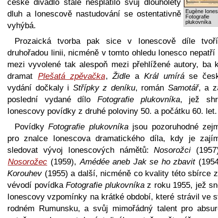
české divadlo stále nesplatilo svůj dlouholetý
Eugène Iones
dluh a Ionescově nastudování se ostentativně
Fotografie
plukovníka
vyhýbá.
Prozaická tvorba pak sice v Ionescově díle tvoř
druhořadou linii, nicméně v tomto ohledu Ionesco nepatří 
mezi vyvolené tak alespoň mezi přehlížené autory, ba 
dramat
Plešatá zpěvačka
,
Židle
a
Král umírá
se čes
vydání dočkaly i
Střípky z deníku
, román
Samotář
, a z
poslední vydané dílo
Fotografie plukovníka
, jež shr
Ionescovy povídky z druhé poloviny 50. a počátku 60. let.
Povídky
Fotografie plukovníka
jsou pozoruhodné zej
pro znalce Ionescova dramatického díla, kdy je zají
sledovat vývoj Ionescových námětů:
Nosorožci
(1957
Nosorožec
(1959),
Amédée aneb Jak se ho zbavit
(195
Korouhev
(1955) a další, nicméně co kvality této sbírce 
vévodí povídka
Fotografie plukovníka
z roku 1955, jež sn
Ionescovy vzpomínky na krátké období, které strávil ve 
rodném Rumunsku, a svůj mimořádný talent pro absur